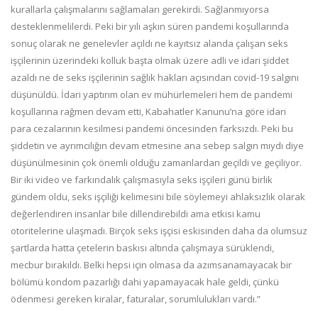
kurallarla çalışmalarını sağlamaları gerekirdi. Sağlanmıyorsa
desteklenmelilerdi. Peki bir yılı aşkın süren pandemi koşullarında
sonuç olarak ne genelevler açıldı ne kayıtsız alanda çalışan seks
işçilerinin üzerindeki kolluk başta olmak üzere adli ve idari şiddet
azaldı ne de seks işçilerinin sağlık hakları açısından covid-19 salgını
düşünüldü. İdari yaptırım olan ev mühürlemeleri hem de pandemi
koşullarına rağmen devam etti, Kabahatler Kanunu’na göre idari
para cezalarının kesilmesi pandemi öncesinden farksızdı. Peki bu
şiddetin ve ayrımcılığın devam etmesine ana sebep salgın mıydı diye
düşünülmesinin çok önemli olduğu zamanlardan geçildi ve geçiliyor.
Bir iki video ve farkındalık çalışmasıyla seks işçileri günü birlik
gündem oldu, seks işçiliği kelimesini bile söylemeyi ahlaksızlık olarak
değerlendiren insanlar bile dillendirebildi ama etkisi kamu
otoritelerine ulaşmadı. Birçok seks işçisi eskisinden daha da olumsuz
şartlarda hatta çetelerin baskısı altında çalışmaya sürüklendi,
mecbur bırakıldı. Belki hepsi için olmasa da azımsanamayacak bir
bölümü kondom pazarlığı dahi yapamayacak hale geldi, çünkü
ödenmesi gereken kiralar, faturalar, sorumlulukları vardı.”