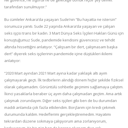
Ne güvence, ne sigorta ne de geleceğe dönük hiçbir şey devlet
tarafından sunulmuyor.”
Bu cümleler Ankara’da yaşayan Sude’nin “Bu hayatta ne istersin”
sorumuza yanıtı. Sude 22 yaşında Ankara’da yaşayan ve çalışan
seks işçisi trans bir kadın. 3 Mart Dünya Seks İşçileri Hakları Günü için
konuştuğumuz Sude, pandemide kendisini güvencesiz ve tehdit
altında hissettiğini anlatıyor. “Çalışsam bir dert, çalışmasam başka
dert” diyerek seks işçilerinin pandemide içine düştükleri ikilemi
anlatıyor:
“2020 Mart ayından 2021 Mart ayına kadar yaklaşık altı ayım
çalışmayarak geçti. İlk tedbirlerin alındığı dönem hiçbir şekilde fiziksel
olarak çalışamadım. Görüntülü sohbetle geçimimi sağlamaya çalıştım.
İkinci yasaklarla beraber üç ayım daha çalışmadan geçtim. Ama artık
çalışmak zorundayım. Diğer seks işçileri gibi ben de bu durumdan
maddi anlamda çok fazla etkilendim. Borçlarım için kredi çekmek
durumunda kaldım. Hedeflerimi gerçekleştiremedim. Hayatımı
tekrardan düzene sokmaya çalışıyorum ama zorlanıyorum,