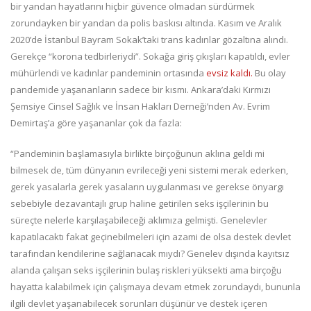
bir yandan hayatlarını hiçbir güvence olmadan sürdürmek
zorundayken bir yandan da polis baskısı altında. Kasım ve Aralık
2020’de İstanbul Bayram Sokak’taki trans kadınlar gözaltına alındı.
Gerekçe “korona tedbirleriydi”. Sokağa giriş çıkışları kapatıldı, evler
mühürlendi ve kadınlar pandeminin ortasında
evsiz kaldı.
Bu olay
pandemide yaşananların sadece bir kısmı. Ankara’daki Kırmızı
Şemsiye Cinsel Sağlık ve İnsan Hakları Derneği’nden Av. Evrim
Demirtaş’a göre yaşananlar çok da fazla:
“Pandeminin başlamasıyla birlikte birçoğunun aklına geldi mi
bilmesek de, tüm dünyanın evrileceği yeni sistemi merak ederken,
gerek yasalarla gerek yasaların uygulanması ve gerekse önyargı
sebebiyle dezavantajlı grup haline getirilen seks işçilerinin bu
süreçte nelerle karşılaşabileceği aklımıza gelmişti. Genelevler
kapatılacaktı fakat geçinebilmeleri için azami de olsa destek devlet
tarafından kendilerine sağlanacak mıydı? Genelev dışında kayıtsız
alanda çalışan seks işçilerinin bulaş riskleri yüksekti ama birçoğu
hayatta kalabilmek için çalışmaya devam etmek zorundaydı, bununla
ilgili devlet yaşanabilecek sorunları düşünür ve destek içeren