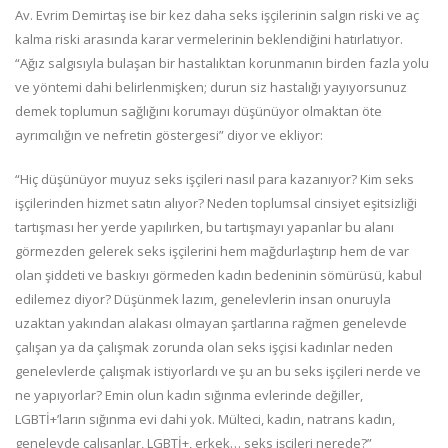
Av. Evrim Demirtaş ise bir kez daha seks işçilerinin salgın riski ve aç
kalma riski arasında karar vermelerinin beklendiğini hatırlatıyor.
“Ağız salgısıyla bulaşan bir hastalıktan korunmanın birden fazla yolu
ve yöntemi dahi belirlenmişken; durun siz hastalığı yayıyorsunuz
demek toplumun sağlığını korumayı düşünüyor olmaktan öte
ayrımcılığın ve nefretin göstergesi” diyor ve ekliyor:
“Hiç düşünüyor muyuz seks işçileri nasıl para kazanıyor? Kim seks
işçilerinden hizmet satın alıyor? Neden toplumsal cinsiyet eşitsizliği
tartışması her yerde yapılırken, bu tartışmayı yapanlar bu alanı
görmezden gelerek seks işçilerini hem mağdurlaştırıp hem de var
olan şiddeti ve baskıyı görmeden kadın bedeninin sömürüsü, kabul
edilemez diyor? Düşünmek lazım, genelevlerin insan onuruyla
uzaktan yakından alakası olmayan şartlarına rağmen genelevde
çalışan ya da çalışmak zorunda olan seks işçisi kadınlar neden
genelevlerde çalışmak istiyorlardı ve şu an bu seks işçileri nerde ve
ne yapıyorlar? Emin olun kadın sığınma evlerinde değiller,
LGBTİ+’ların sığınma evi dahi yok. Mülteci, kadın, natrans kadın,
genelevde çalışanlar, LGBTİ+, erkek… seks işçileri nerede?”