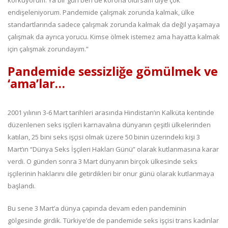
korkuyorum. Ya bir gün ben de korona olursam diye çok
endişeleniyorum. Pandemide çalışmak zorunda kalmak, ülke
standartlarında sadece çalışmak zorunda kalmak da değil yaşamaya
çalışmak da ayrıca yorucu. Kimse ölmek istemez ama hayatta kalmak
için çalışmak zorundayım.”
Pandemide sessizliğe gömülmek ve
‘ama’lar…
2001 yılının 3-6 Mart tarihleri arasında Hindistan’ın Kalküta kentinde
düzenlenen seks işçileri karnavalına dünyanın çeşitli ülkelerinden
katılan, 25 bini seks işçisi olmak üzere 50 binin üzerindeki kişi 3
Mart’ın “Dünya Seks İşçileri Hakları Günü” olarak kutlanmasına karar
verdi. O günden sonra 3 Mart dünyanın birçok ülkesinde seks
işçilerinin haklarını dile getirdikleri bir onur günü olarak kutlanmaya
başlandı.
Bu sene 3 Mart’a dünya çapında devam eden pandeminin
gölgesinde girdik. Türkiye’de de pandemide seks işçisi trans kadınlar