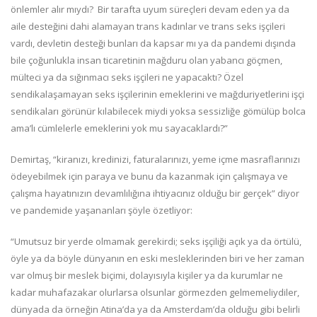
önlemler alır mıydı? Bir tarafta uyum süreçleri devam eden ya da
aile desteğini dahi alamayan trans kadınlar ve trans seks işçileri
vardı, devletin desteği bunları da kapsar mı ya da pandemi dışında
bile çoğunlukla insan ticaretinin mağduru olan yabancı göçmen,
mülteci ya da sığınmacı seks işçileri ne yapacaktı? Özel
sendikalaşamayan seks işçilerinin emeklerini ve mağduriyetlerini işçi
sendikaları görünür kılabilecek miydi yoksa sessizliğe gömülüp bolca
ama’lı cümlelerle emeklerini yok mu sayacaklardı?”
Demirtaş, “kiranızı, kredinizi, faturalarınızı, yeme içme masraflarınızı
ödeyebilmek için paraya ve bunu da kazanmak için çalışmaya ve
çalışma hayatınızın devamlılığına ihtiyacınız olduğu bir gerçek” diyor
ve pandemide yaşananları şöyle özetliyor:
“Umutsuz bir yerde olmamak gerekirdi; seks işçiliği açık ya da örtülü,
öyle ya da böyle dünyanın en eski mesleklerinden biri ve her zaman
var olmuş bir meslek biçimi, dolayısıyla kişiler ya da kurumlar ne
kadar muhafazakar olurlarsa olsunlar görmezden gelmemeliydiler,
dünyada da örneğin Atina’da ya da Amsterdam’da olduğu gibi belirli