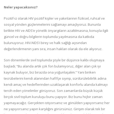
Neler yapacaksınız?
Pozitif-iz olarak HIV pozitif kişiler ve yakınlarının fiziksel, ruhsal ve
sosyal yönden güçlenmelerini sağlamayı amaçlıyoruz. Bununla
birlikte HIV ve AIDS’e yönelik önyargıların azaltılmasına, konuyla ilgili
güncel ve doğru bilgilerin toplumda yayılmasına da katkıda
bulunuyoruz. HIV/AIDS’i birey ve halk sağlığı açısından
değerlendirmenin yanı sıra, insan hakları olarak da ele alıyoruz.
Son dönemlerde sivil toplumda şöyle bir düşünce kalıbı oluşmaya
başladı; “Bu alanda artık çok fon bulamıyoruz, diğer alan çok iyi
kaynak buluyor, biz birazda ona yoğunlaşalım.” Yani biriken
tecrübelerini kendi alanından hafifçe sıyırıp, sürdürülebilirlik adına
kendi amaç ve hedeflerinden uzaklaşarak konforlu alanda kalmayı
tercih eden yönelimler görüyoruz. Son zamanlarda büyük küçük
birçok sivil toplum kuruluşu bunu yapıyor. Biz bunu hiçbir zaman
yapmayacağız. Gerçekten istiyorsanız ve gönülden yapıyorsanız her
ne yapıyorsanız yapın karşılığını görürsünüz. Girişim olarak tek bir