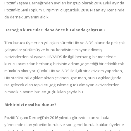
Pozitif Yaşam Derneği’nden ayrılan bir grup olarak 2016 Eylül ayında
Pozitif-İz Sivil Toplum Girişimi’ni oluşturduk. 2018 Nisan ayı içerisinde
de dernek unvanını aldık.
Derneğin kurucuları daha önce bu alanda çalıştı mı?
Tüm kurucu üyeler on yılı aşkın süredir HIV ve AIDS alanında pek çok
çalışmalar yürütmüş ve bunu kendisine misyon edinmiş
aktivistlerden oluşuyor. HIV/AIDS ile ilgili herhangi bir meselede
kurucularımızdan herhangi birisinin adının geçmediği bir etkinlik çok
mümkün olmuyor. Çünkü HIV ve AIDS ile ilgili bir aktivizim yaparken,
HIV statüsünü açıklamaktan çekinen, gocunan, bunu açıkladığında
ise gelecek olan tepkileri göğüsleme gücü olmayan aktivistlerden
olmadık. Sanırım bizi en güçlü kılan şeyde bu.
Birbirinizi nasıl buldunuz?
Pozitif Yaşam Derneği’nin 2016 yılında görevde olan ve hala
yönetimde olan yönetim kurulu ve son genel kurula katılan üyelerle