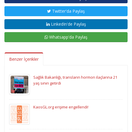
Twitter'da Paylaş
LinkedIn'de Paylaş
Whatsapp'da Paylaş
Benzer İçerikler
Sağlık Bakanlığı, transların hormon ilaçlarına 21
yaş sınırı getirdi
KaosGL.org erişime engellendi!