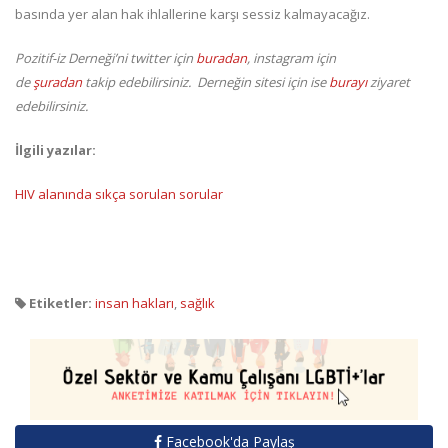
basında yer alan hak ihlallerine karşı sessiz kalmayacağız.
Pozitif-iz Derneği’ni twitter için
buradan
, instagram için
de
şuradan
takip edebilirsiniz. Derneğin sitesi için ise
burayı
ziyaret
edebilirsiniz.
İlgili yazılar:
HIV alanında sıkça sorulan sorular
Etiketler:
insan hakları
,
sağlık
Facebook'da Paylaş