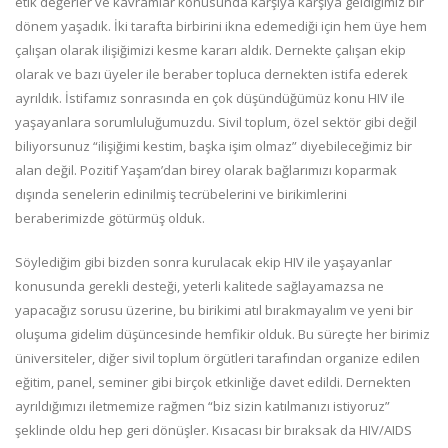
etik değerler ve kavramlar konusunda karşıya karşıya geldiğimiz bir
dönem yaşadık. İki tarafta birbirini ikna edemediği için hem üye hem
çalışan olarak ilişiğimizi kesme kararı aldık. Dernekte çalışan ekip
olarak ve bazı üyeler ile beraber topluca dernekten istifa ederek
ayrıldık. İstifamız sonrasında en çok düşündüğümüz konu HIV ile
yaşayanlara sorumluluğumuzdu. Sivil toplum, özel sektör gibi değil
biliyorsunuz “ilişiğimi kestim, başka işim olmaz” diyebileceğimiz bir
alan değil. Pozitif Yaşam’dan birey olarak bağlarımızı koparmak
dışında senelerin edinilmiş tecrübelerini ve birikimlerini
beraberimizde götürmüş olduk.
Söylediğim gibi bizden sonra kurulacak ekip HIV ile yaşayanlar
konusunda gerekli desteği, yeterli kalitede sağlayamazsa ne
yapacağız sorusu üzerine, bu birikimi atıl bırakmayalım ve yeni bir
oluşuma gidelim düşüncesinde hemfikir olduk. Bu süreçte her birimiz
üniversiteler, diğer sivil toplum örgütleri tarafından organize edilen
eğitim, panel, seminer gibi birçok etkinliğe davet edildi. Dernekten
ayrıldığımızı iletmemize rağmen “biz sizin katılmanızı istiyoruz”
şeklinde oldu hep geri dönüşler. Kısacası bir bıraksak da HIV/AIDS