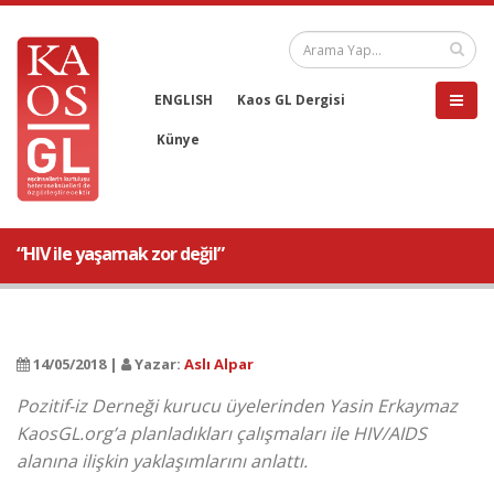
ENGLISH
Kaos GL Dergisi
Künye
“HIV ile yaşamak zor değil”
14/05/2018 |
Yazar:
Aslı Alpar
Pozitif-iz Derneği kurucu üyelerinden Yasin Erkaymaz
KaosGL.org’a planladıkları çalışmaları ile HIV/AIDS
alanına ilişkin yaklaşımlarını anlattı.