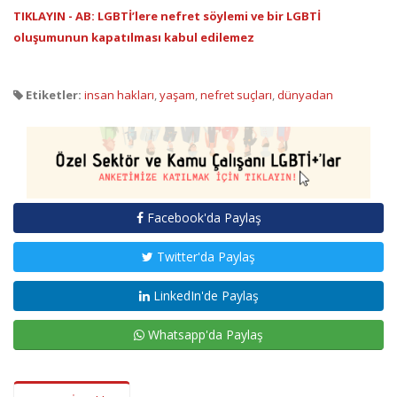
TIKLAYIN - AB: LGBTİ’lere nefret söylemi ve bir LGBTİ
oluşumunun kapatılması kabul edilemez
Etiketler:
insan hakları
,
yaşam
,
nefret suçları
,
dünyadan
Facebook'da Paylaş
Twitter'da Paylaş
LinkedIn'de Paylaş
Whatsapp'da Paylaş