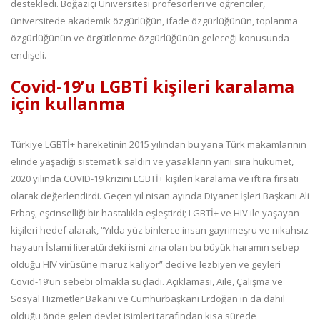
destekledi. Boğaziçi Üniversitesi profesörleri ve öğrenciler,
üniversitede akademik özgürlüğün, ifade özgürlüğünün, toplanma
özgürlüğünün ve örgütlenme özgürlüğünün geleceği konusunda
endişeli.
Covid-19’u LGBTİ kişileri karalama
için kullanma
Türkiye LGBTİ+ hareketinin 2015 yılından bu yana Türk makamlarının
elinde yaşadığı sistematik saldırı ve yasakların yanı sıra hükümet,
2020 yılında COVID-19 krizini LGBTİ+ kişileri karalama ve iftira fırsatı
olarak değerlendirdi. Geçen yıl nisan ayında Diyanet İşleri Başkanı Ali
Erbaş, eşcinselliği bir hastalıkla eşleştirdi; LGBTİ+ ve HIV ile yaşayan
kişileri hedef alarak, “Yılda yüz binlerce insan gayrimeşru ve nikahsız
hayatın İslami literatürdeki ismi zina olan bu büyük haramın sebep
olduğu HIV virüsüne maruz kalıyor” dedi ve lezbiyen ve geyleri
Covid-19’un sebebi olmakla suçladı. Açıklaması, Aile, Çalışma ve
Sosyal Hizmetler Bakanı ve Cumhurbaşkanı Erdoğan'ın da dahil
olduğu önde gelen devlet isimleri tarafından kısa sürede