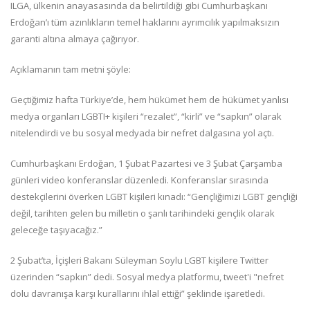
ILGA, ülkenin anayasasında da belirtildiği gibi Cumhurbaşkanı
Erdoğan’ı tüm azınlıkların temel haklarını ayrımcılık yapılmaksızın
garanti altına almaya çağırıyor.
Açıklamanın tam metni şöyle:
Geçtiğimiz hafta Türkiye’de, hem hükümet hem de hükümet yanlısı
medya organları LGBTI+ kişileri “rezalet”, “kirli” ve “sapkın” olarak
nitelendirdi ve bu sosyal medyada bir nefret dalgasına yol açtı.
Cumhurbaşkanı Erdoğan, 1 Şubat Pazartesi ve 3 Şubat Çarşamba
günleri video konferanslar düzenledi. Konferanslar sırasında
destekçilerini överken LGBT kişileri kınadı: “Gençliğimizi LGBT gençliği
değil, tarihten gelen bu milletin o şanlı tarihindeki gençlik olarak
geleceğe taşıyacağız.”
2 Şubat’ta, İçişleri Bakanı Süleyman Soylu LGBT kişilere Twitter
üzerinden “sapkın” dedi. Sosyal medya platformu, tweet'i "nefret
dolu davranışa karşı kurallarını ihlal ettiği” şeklinde işaretledi.