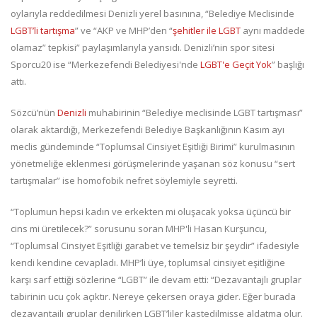
oylarıyla reddedilmesi Denizli yerel basınına, “Belediye Meclisinde
LGBT’li tartışma
” ve “AKP ve MHP’den “
şehitler ile LGBT
aynı maddede
olamaz” tepkisi” paylaşımlarıyla yansıdı. Denizli’nin spor sitesi
Sporcu20 ise “Merkezefendi Belediyesi'nde
LGBT'e Geçit Yok
” başlığı
attı.
Sözcü’nün
Denizli
muhabirinin “Belediye meclisinde LGBT tartışması”
olarak aktardığı, Merkezefendi Belediye Başkanlığının Kasım ayı
meclis gündeminde “Toplumsal Cinsiyet Eşitliği Birimi” kurulmasının
yönetmeliğe eklenmesi görüşmelerinde yaşanan söz konusu “sert
tartışmalar” ise homofobik nefret söylemiyle seyretti.
“Toplumun hepsi kadın ve erkekten mi oluşacak yoksa üçüncü bir
cins mi üretilecek?” sorusunu soran MHP'li Hasan Kurşuncu,
“Toplumsal Cinsiyet Eşitliği garabet ve temelsiz bir şeydir” ifadesiyle
kendi kendine cevapladı. MHP’li üye, toplumsal cinsiyet eşitliğine
karşı sarf ettiği sözlerine “LGBT” ile devam etti: “Dezavantajlı gruplar
tabirinin ucu çok açıktır. Nereye çekersen oraya gider. Eğer burada
dezavantajlı gruplar denilirken LGBT’liler kastedilmişse aldatma olur.