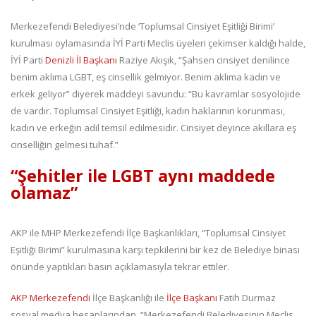
Merkezefendi Belediyesi’nde ‘Toplumsal Cinsiyet Eşitliği Birimi’
kurulması oylamasında İYİ Parti Meclis üyeleri çekimser kaldığı halde,
İYİ Parti
Denizli İl Başkanı
Raziye Akışık, “Şahsen cinsiyet denilince
benim aklıma LGBT, eş cinsellik gelmiyor. Benim aklıma kadın ve
erkek geliyor” diyerek maddeyi savundu: “Bu kavramlar sosyolojide
de vardır. Toplumsal Cinsiyet Eşitliği, kadın haklarının korunması,
kadın ve erkeğin adil temsil edilmesidir. Cinsiyet deyince akıllara eş
cinselliğin gelmesi tuhaf.”
“Şehitler ile LGBT aynı maddede
olamaz”
AKP ile MHP Merkezefendi İlçe Başkanlıkları, “Toplumsal Cinsiyet
Eşitliği Birimi” kurulmasına karşı tepkilerini bir kez de Belediye binası
önünde yaptıkları basın açıklamasıyla tekrar ettiler.
AKP Merkezefendi
İlçe Başkanlığı ile
İlçe Başkanı
Fatih Durmaz
sosyal medya hesaplarından, “Merkezefendi Belediyesinin Meclis