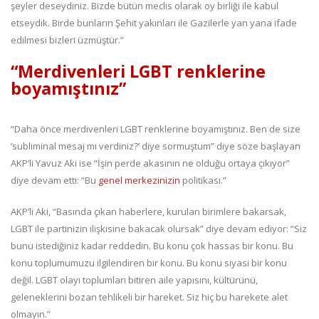
şeyler deseydiniz. Bizde bütün meclis olarak oy birliği ile kabul
etseydik. Birde bunların Şehit yakınları ile Gazilerle yan yana ifade
edilmesi bizleri üzmüştür.”
“Merdivenleri LGBT renklerine
boyamıştınız”
“Daha önce merdivenleri LGBT renklerine boyamıştınız. Ben de size
‘subliminal mesaj mı verdiniz?’ diye sormuştum” diye söze başlayan
AKP’li Yavuz Aki ise “İşin perde akasının ne olduğu ortaya çıkıyor”
diye devam etti: “Bu
genel merkezinizin
politikası.”
AKP’li Aki, “Basında çıkan haberlere, kurulan birimlere bakarsak,
LGBT ile partinizin ilişkisine bakacak olursak” diye devam ediyor: “Siz
bunu istediğiniz kadar reddedin. Bu konu çok hassas bir konu. Bu
konu toplumumuzu ilgilendiren bir konu. Bu konu siyasi bir konu
değil. LGBT olayı toplumları bitiren aile yapısını, kültürünü,
geleneklerini bozan tehlikeli bir hareket. Siz hiç bu harekete alet
olmayın.”