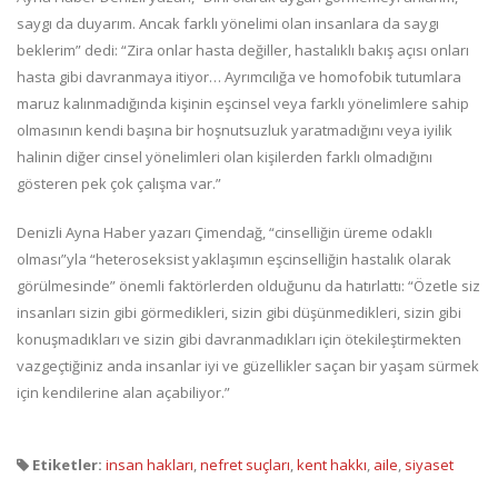
saygı da duyarım. Ancak farklı yönelimi olan insanlara da saygı
beklerim” dedi: “Zira onlar hasta değiller, hastalıklı bakış açısı onları
hasta gibi davranmaya itiyor… Ayrımcılığa ve homofobik tutumlara
maruz kalınmadığında kişinin eşcinsel veya farklı yönelimlere sahip
olmasının kendi başına bir hoşnutsuzluk yaratmadığını veya iyilik
halinin diğer cinsel yönelimleri olan kişilerden farklı olmadığını
gösteren pek çok çalışma var.”
Denizli Ayna Haber yazarı Çimendağ, “cinselliğin üreme odaklı
olması”yla “heteroseksist yaklaşımın eşcinselliğin hastalık olarak
görülmesinde” önemli faktörlerden olduğunu da hatırlattı: “Özetle siz
insanları sizin gibi görmedikleri, sizin gibi düşünmedikleri, sizin gibi
konuşmadıkları ve sizin gibi davranmadıkları için ötekileştirmekten
vazgeçtiğiniz anda insanlar iyi ve güzellikler saçan bir yaşam sürmek
için kendilerine alan açabiliyor.”
Etiketler:
insan hakları
,
nefret suçları
,
kent hakkı
,
aile
,
siyaset