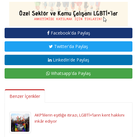
Facebook'da Paylaş
Twitter'da Paylaş
LinkedIn'de Paylaş
Whatsapp'da Paylaş
Benzer İçerikler
AKP’lilerin eşitliğe itirazı, LGBTİ+’ların kent hakkını
inkâr ediyor