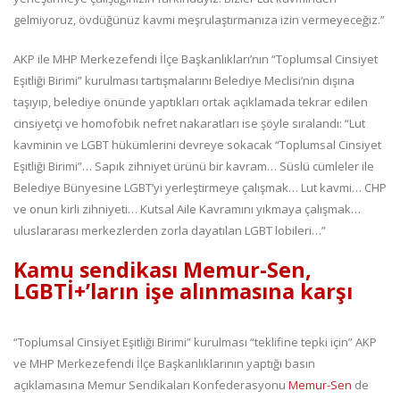
gelmiyoruz, övdüğünüz kavmi meşrulaştırmanıza izin vermeyeceğiz.”
AKP ile MHP Merkezefendi İlçe Başkanlıkları’nın “Toplumsal Cinsiyet
Eşitliği Birimi” kurulması tartışmalarını Belediye Meclisi’nin dışına
taşıyıp, belediye önünde yaptıkları ortak açıklamada tekrar edilen
cinsiyetçi ve homofobik nefret nakaratları ise şöyle sıralandı: “Lut
kavminin ve LGBT hükümlerini devreye sokacak “Toplumsal Cinsiyet
Eşitliği Birimi”… Sapık zihniyet ürünü bir kavram… Süslü cümleler ile
Belediye Bünyesine LGBT’yi yerleştirmeye çalışmak… Lut kavmi… CHP
ve onun kirli zihniyeti… Kutsal Aile Kavramını yıkmaya çalışmak…
uluslararası merkezlerden zorla dayatılan LGBT lobileri…”
Kamu sendikası Memur-Sen,
LGBTİ+’ların işe alınmasına karşı
“Toplumsal Cinsiyet Eşitliği Birimi” kurulması “teklifine tepki için” AKP
ve MHP Merkezefendi İlçe Başkanlıklarının yaptığı basın
açıklamasına Memur Sendikaları Konfederasyonu
Memur-Sen
de