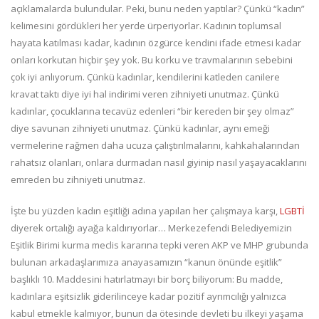
açıklamalarda bulundular. Peki, bunu neden yaptılar? Çünkü “kadın”
kelimesini gördükleri her yerde ürperiyorlar. Kadının toplumsal
hayata katılması kadar, kadının özgürce kendini ifade etmesi kadar
onları korkutan hiçbir şey yok. Bu korku ve travmalarının sebebini
çok iyi anlıyorum. Çünkü kadınlar, kendilerini katleden canilere
kravat taktı diye iyi hal indirimi veren zihniyeti unutmaz. Çünkü
kadınlar, çocuklarına tecavüz edenleri “bir kereden bir şey olmaz”
diye savunan zihniyeti unutmaz. Çünkü kadınlar, aynı emeği
vermelerine rağmen daha ucuza çalıştırılmalarını, kahkahalarından
rahatsız olanları, onlara durmadan nasıl giyinip nasıl yaşayacaklarını
emreden bu zihniyeti unutmaz.
İşte bu yüzden kadın eşitliği adına yapılan her çalışmaya karşı,
LGBTİ
diyerek ortalığı ayağa kaldırıyorlar… Merkezefendi Belediyemizin
Eşitlik Birimi kurma meclis kararına tepki veren AKP ve MHP grubunda
bulunan arkadaşlarımıza anayasamızın “kanun önünde eşitlik”
başlıklı 10. Maddesini hatırlatmayı bir borç biliyorum: Bu madde,
kadınlara eşitsizlik giderilinceye kadar pozitif ayrımcılığı yalnızca
kabul etmekle kalmıyor, bunun da ötesinde devleti bu ilkeyi yaşama