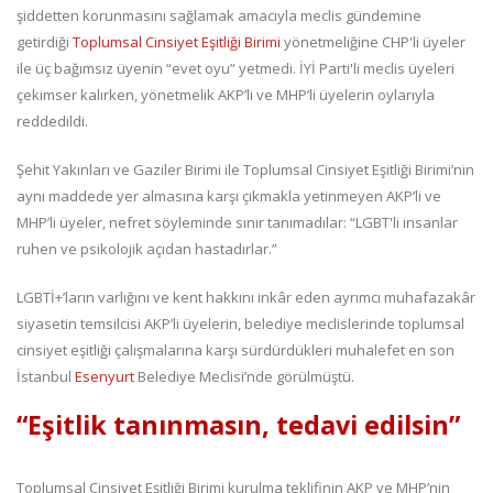
şiddetten korunmasını sağlamak amacıyla meclis gündemine
getirdiği
Toplumsal Cinsiyet Eşitliği Birimi
yönetmeliğine CHP'li üyeler
ile üç bağımsız üyenin “evet oyu” yetmedi. İYİ Parti'li meclis üyeleri
çekimser kalırken, yönetmelik AKP’li ve MHP’li üyelerin oylarıyla
reddedildi.
Şehit Yakınları ve Gaziler Birimi ile Toplumsal Cinsiyet Eşitliği Birimi’nin
aynı maddede yer almasına karşı çıkmakla yetinmeyen AKP’li ve
MHP’li üyeler, nefret söyleminde sınır tanımadılar: “LGBT'li insanlar
ruhen ve psikolojik açıdan hastadırlar.”
LGBTİ+’ların varlığını ve kent hakkını inkâr eden ayrımcı muhafazakâr
siyasetin temsilcisi AKP’li üyelerin, belediye meclislerinde toplumsal
cinsiyet eşitliği çalışmalarına karşı sürdürdükleri muhalefet en son
İstanbul
Esenyurt
Belediye Meclisi’nde görülmüştü.
“Eşitlik tanınmasın, tedavi edilsin”
Toplumsal Cinsiyet Eşitliği Birimi kurulma teklifinin AKP ve MHP’nin