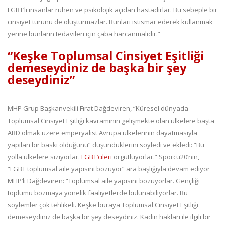
LGBT’li insanlar ruhen ve psikolojik açıdan hastadırlar. Bu sebeple bir
cinsiyet türünü de oluşturmazlar. Bunları istismar ederek kullanmak
yerine bunların tedavileri için çaba harcanmalıdır.”
“Keşke Toplumsal Cinsiyet Eşitliği
demeseydiniz de başka bir şey
deseydiniz”
MHP Grup Başkanvekili Fırat Dağdeviren, “Küresel dünyada
Toplumsal Cinsiyet Eşitliği kavramının gelişmekte olan ülkelere başta
ABD olmak üzere emperyalist Avrupa ülkelerinin dayatmasıyla
yapılan bir baskı olduğunu” düşündüklerini söyledi ve ekledi: “Bu
yolla ülkelere sızıyorlar.
LGBT’cileri
örgütlüyorlar.” Sporcu20’nin,
“LGBT toplumsal aile yapısını bozuyor” ara başlığıyla devam ediyor
MHP’li Dağdeviren: “Toplumsal aile yapısını bozuyorlar. Gençliği
toplumu bozmaya yönelik faaliyetlerde bulunabiliyorlar. Bu
söylemler çok tehlikeli. Keşke buraya Toplumsal Cinsiyet Eşitliği
demeseydiniz de başka bir şey deseydiniz. Kadın hakları ile ilgili bir