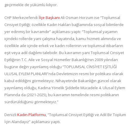
geçirmekle de yükümlü kılıyor.
CHP Merkezefendi
İlçe Başkanı
Ali Osman Horzum ise “Toplumsal
Cinsiyet Eşitliği; özellikle Kadın Hakları bağlamında sosyal bilimlerde
yer edinmiş bir kavramdır” açıklaması yaptı: “Toplumsal yaşamın
içindeki rollerde yani çalışma hayatında, kamu hizmeti alımında ve
özellikle aile içinde erkek ve kadın rollerinin ve toplumsal itibarların
eşit veya adil dağılımı talebidir. Bu kavramın yani Toplumsal Cinsiyet
Eşitliğinin T.C. Aile ve Sosyal Hizmetler Bakanlığı’nın 2009 yılından
bugüne değin yayınlamış olduğu “TOPLUMSAL CİNSİYET EŞİTLİĞİ
ULUSAL EYLEM PLANLARI”nda Devletimizin resmi bir politikası olarak
kabul edildiğini görmekteyiz. Nihayetinde Bakanlığın güncel olarak
yayınlamış olduğu, Kadına Yönelik Şiddetle Mücadele 4. Ulusal Eylem
Planında da (2021-2025), bu kavramın temelinde resmi politikanın
sürdürüldüğünü görmekteyiz.”
Denizli
Kadın Platformu
, “Toplumsal Cinsiyet Eşitliği ve Adil Bir Toplum
İçin Alandayız” açıklaması yaptı.