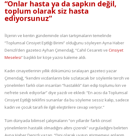
“Onlar hasta ya da sapkın değil,
toplum olarak siz hasta
ediyorsunuz”
İlçenin ve kentin gündeminde olan tartışmaların temelinde
“Toplumsal Cinsiyet Eşitliği Birimi” olduğunu söyleyen Ayna Haber
Denizli’den gazeteci Ayhan Çimendağ, “Cahil Cesareti ve
Cinsiyet
Meselesi
” başlıklı bir köşe yazısı kaleme aldı.
Kadın cinayetlerinin yıllık dökümünü sıralayan gazeteci yazar
Çimendağ, “kendini vicdanlarını bile sızlatacak bir söylemle tercih ve
yönelimleri farklı olan insanları “hastalıklı” ilan edip toplumu kin ve
nefrete sevk ediyorlar” diye yazdı ve ekledi: “En acısı da Toplumsal
Cinsiyet Eşitliği teklifini sunanlar da bu söyleme sessiz kalıp, sadece
kadın ve çocuk tarafı ile ilgili eleştirilere cevap veriyor.”
Tüm dünyada bilimsel çalışmaların “on yıllardır farklı cinsel
yönelimlerin hastalık olmadığını altını çizerek” vurguladığını belirten
Ayna Haber Denizli yazarı, “Dini olarak uygun görmemeyi anlarım,