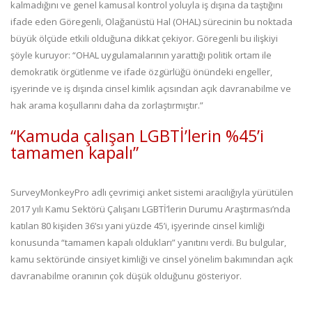
kalmadığını ve genel kamusal kontrol yoluyla iş dışına da taştığını
ifade eden Göregenli, Olağanüstü Hal (OHAL) sürecinin bu noktada
büyük ölçüde etkili olduğuna dikkat çekiyor. Göregenli bu ilişkiyi
şöyle kuruyor: “OHAL uygulamalarının yarattığı politik ortam ile
demokratik örgütlenme ve ifade özgürlüğü önündeki engeller,
işyerinde ve iş dışında cinsel kimlik açısından açık davranabilme ve
hak arama koşullarını daha da zorlaştırmıştır.”
“Kamuda çalışan LGBTİ’lerin %45’i
tamamen kapalı”
SurveyMonkeyPro adlı çevrimiçi anket sistemi aracılığıyla yürütülen
2017 yılı Kamu Sektörü Çalışanı LGBTİ’lerin Durumu Araştırması’nda
katılan 80 kişiden 36’sı yani yüzde 45’i, işyerinde cinsel kimliği
konusunda “tamamen kapalı oldukları” yanıtını verdi. Bu bulgular,
kamu sektöründe cinsiyet kimliği ve cinsel yönelim bakımından açık
davranabilme oranının çok düşük olduğunu gösteriyor.