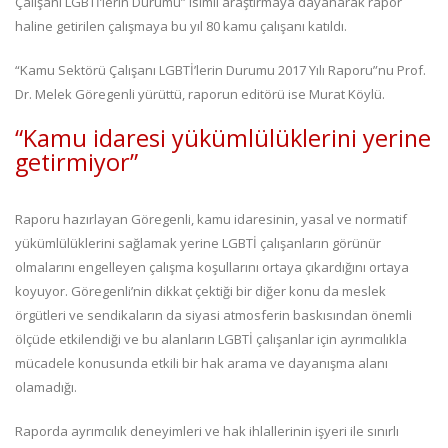
Çalışanı LGBTİ’lerin Durumu” isimli araştırmaya dayanarak rapor
haline getirilen çalışmaya bu yıl 80 kamu çalışanı katıldı.
“Kamu Sektörü Çalışanı LGBTİ’lerin Durumu 2017 Yılı Raporu”nu Prof.
Dr. Melek Göregenli yürüttü, raporun editörü ise Murat Köylü.
“Kamu idaresi yükümlülüklerini yerine
getirmiyor”
Raporu hazırlayan Göregenli, kamu idaresinin, yasal ve normatif
yükümlülüklerini sağlamak yerine LGBTİ çalışanların görünür
olmalarını engelleyen çalışma koşullarını ortaya çıkardığını ortaya
koyuyor. Göregenli’nin dikkat çektiği bir diğer konu da meslek
örgütleri ve sendikaların da siyasi atmosferin baskısından önemli
ölçüde etkilendiği ve bu alanların LGBTİ çalışanlar için ayrımcılıkla
mücadele konusunda etkili bir hak arama ve dayanışma alanı
olamadığı.
Raporda ayrımcılık deneyimleri ve hak ihlallerinin işyeri ile sınırlı