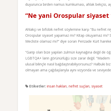
duyurunca birden namus kumkuması, ahlak bekçisi, açık
“Ne yani Orospular siyaset
Ahlakçı ve bifobik nefret söylemine karşı “Bu nefret ni
Orospular siyaset yapamaz mı? Kitap okuyamaz mı?
Mecliste olamaz mı?“ diye soran Perizade Kürt hareke
“Garip olan bize yapılan zulmün kaynağına değil de öğre
LGBTQA+ ların görünürlüğü size zarar değil. “Madem milli
ulusal bilinçle nasıl bağdaştırabiliyorsunuz? Halbuki biz
olmayan ama çağdaşlarıyla aynı vizyonda ve seviyede bi
Etiketler:
insan hakları
,
nefret suçları
,
siyaset