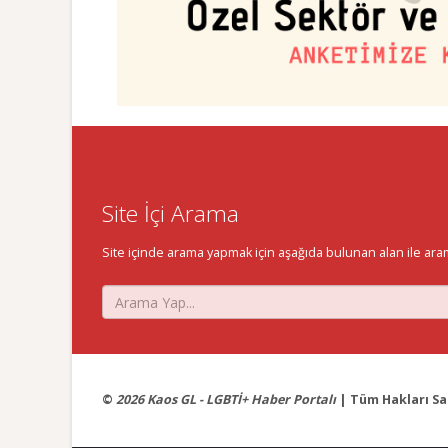
Site İçi Arama
Site içinde arama yapmak için aşağıda bulunan alan ile aramak 
©
2026 Kaos GL - LGBTİ+ Haber Portalı
| Tüm Hakları Sak