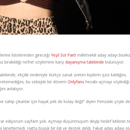
erine listelerinden gireceği
Yeşil Sol Parti
milletvekili aday adayı bisek
bırakıldığı nefret söylemine karşı
dayanışma talebinde
bulunuyor.
binde, ırkçılık nedeniyle Kürtçe sanat üreten kişilerin işsiz kaldığını,
 üretemediğini, bu sebeple bir dönem
Onlyfans
hesabı açmayı söylediği 
ini anlatıyor.
e sahip çıkanlar için hayat pek de kolay değil” diyen Perizade şöyle 
krar ediyorum sayfam yok. Açmayı düşünmüşüm deyip hedef kitlenin te
 lanetlemedi. Hatta büyük bir ilgi ve destek geldi. Fakat aday adayı o