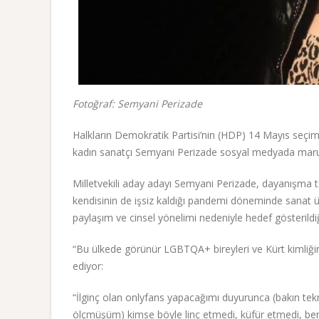
Fotoğraf: Semyani Perizade
Halkların Demokratik Partisi’nin (HDP) 14 Mayıs seçiml
kadın sanatçı Semyani Perizade sosyal medyada maruz 
Milletvekili aday adayı Semyani Perizade, dayanışma tale
kendisinin de işsiz kaldığı pandemi döneminde sanat
paylaşım ve cinsel yönelimi nedeniyle hedef gösterildiğ
“Bu ülkede görünür LGBTQA+ bireyleri ve Kürt kimliğin
ediyor:
“İlginç olan onlyfans yapacağımı duyurunca (bakın te
ölçmüşüm) kimse böyle linç etmedi, küfür etmedi, beni