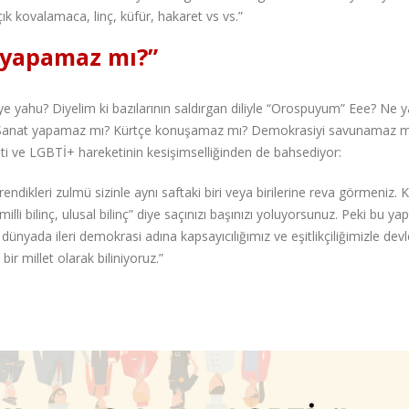
 kovalamaca, linç, küfür, hakaret vs vs.”
 yapamaz mı?”
ye yahu? Diyelim ki bazılarının saldırgan diliyle “Orospuyum” Eee? Ne y
 Sanat yapamaz mı? Kürtçe konuşamaz mı? Demokrasiyi savunamaz m
ti ve LGBTİ+ hareketinin kesişimselliğinden de bahsediyor:
ndikleri zulmü sizinle aynı saftaki biri veya birilerine reva görmeniz. K
 bilinç, ulusal bilinç” diye saçınızı başınızı yoluyorsunuz. Peki bu yapt
 dünyada ileri demokrasi adına kapsayıcılığımız ve eşitlikçiliğimizle devl
r millet olarak biliniyoruz.”