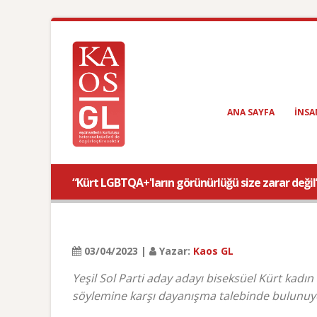
ANA SAYFA
INSA
“Kürt LGBTQA+'ların görünürlüğü size zarar değil
03/04/2023 |
Yazar:
Kaos GL
Yeşil Sol Parti aday adayı biseksüel Kürt kadı
söylemine karşı dayanışma talebinde bulunuy