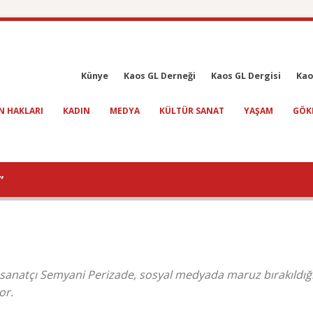
Künye
Kaos GL Derneği
Kaos GL Dergisi
Kao
N HAKLARI
KADIN
MEDYA
KÜLTÜR SANAT
YAŞAM
GÖK
”
n sanatçı Semyani Perizade, sosyal medyada maruz bırakıldığı
or.