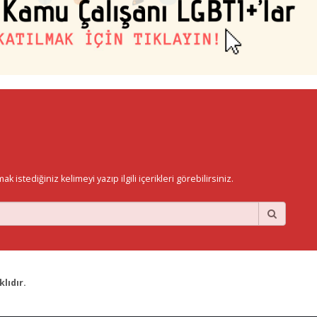
istediğiniz kelimeyi yazıp ilgili içerikleri görebilirsiniz.
lıdır.