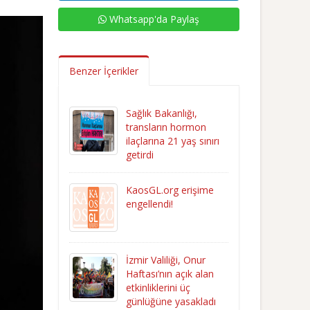
Whatsapp'da Paylaş
Benzer İçerikler
Sağlık Bakanlığı,
transların hormon
ilaçlarına 21 yaş sınırı
getirdi
KaosGL.org erişime
engellendi!
İzmir Valiliği, Onur
Haftası’nın açık alan
etkinliklerini üç
günlüğüne yasakladı