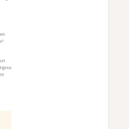
ani
ı?
ürt
ığınızı
eti