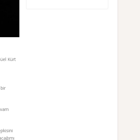
süel Kürt
bir
devam
pkisini
lacağımı