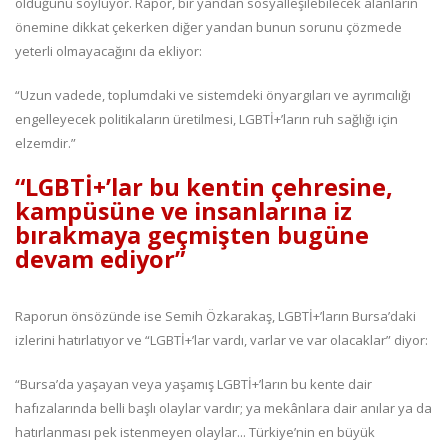
olduğunu söylüyor. Rapor, bir yandan sosyalleşilebilecek alanların
önemine dikkat çekerken diğer yandan bunun sorunu çözmede
yeterli olmayacağını da ekliyor:
“Uzun vadede, toplumdaki ve sistemdeki önyargıları ve ayrımcılığı
engelleyecek politikaların üretilmesi, LGBTİ+’ların ruh sağlığı için
elzemdir.”
“LGBTİ+’lar bu kentin çehresine,
kampüsüne ve insanlarına iz
bırakmaya geçmişten bugüne
devam ediyor”
Raporun önsözünde ise Semih Özkarakaş, LGBTİ+’ların Bursa’daki
izlerini hatırlatıyor ve “LGBTİ+’lar vardı, varlar ve var olacaklar” diyor:
“Bursa’da yaşayan veya yaşamış LGBTİ+’ların bu kente dair
hafızalarında belli başlı olaylar vardır; ya mekânlara dair anılar ya da
hatırlanması pek istenmeyen olaylar... Türkiye’nin en büyük