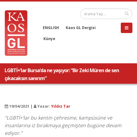
ENGLISH
Kaos GL Dergisi
Künye
LGBTİ+’lar Bursa’da ne yaşıyor: “Bir Zeki Müren de sen
çıkacaksın sanırım”
19/04/2021 |
Yazar:
Yıldız Tar
“LGBTİ+’lar bu kentin çehresine, kampüsüne ve
insanlarına iz bırakmaya geçmişten bugüne devam
ediyor.”