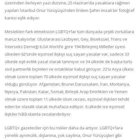
üzerinden ilerleyen yazı dizisine, 25 Haziran’da yasaklara rağmen
yapılan İstanbul Onur Yürüyüşü’nden Erdem Şahin imzalı bir fotoğraf
karesi eşlik ediyor.
Meslekleri fark etmeksizin LGBTQ+’lar tüm dünyada çeşitli zorluklara
maruz kalıyorlar. Uluslararası Lezbiyen, Gey, Biseksüel, Trans ve
İnterseks Derneği ILGA World’e göre 194 Birleşmiş Milletler üyesi
ülkeden 62’sinde eşcinsel ilişkiyi suç sayan yasalar var, sadece 33
ülkede eşit evlilik yasal olarak tanınıyor ve 34 ülkede de başka türlü
sivil partnerlik biçimleri ve ortaklıklar kabul görüyor. 22’si Asya ülkesi
olmak üzere toplam 70 ülkede eşcinsel ilişkiyi suç sayan yasalar
olduğu görülüyor. Afganistan, Brunei Darussalam, İran, Moritanya,
Nijerya, Pakistan, Katar, Somali, Birleşik Arap Emirlikleri ve Yemen
olmak üzere toplam 11 ülkede ölüm cezası, eşcinsel ilişkileri tehdit
eden bir olasılık olarak muhafaza ediliyor. 6 ülkede ise eşcinsel
ilişkiler hâlâ idamla cezalandırılıyor.
LGBTQ+ gazeteciler için bu riskler daha da artıyor. LGBTQ+’lara
yönelik ayrımcılık, dışlanma, yok sayılma, Onur Yürüyüşleri gibi