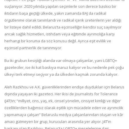
suçlanıyor. 2020 yılında yapılan seçimlerle son derece baskıcı bir
iktidarın başa geçtiği ülkede, yakın zamanda BAJ da radikal
örgütlenme olarak tanımlandı ve radikal içerik üretenlerin yer aldığı
bir listeye dahil edildi. Belarus’ta eşcinselliğin kendisi suç sayılmıyor
ancak sağlık hizmetleri, istihdam veya eğitimde ayrımcılığa karşı
herhangi bir koruma da söz konusu değil. Ayrıca eşit evlilik ve
eşcinsel partnerlik de tanınmıyor.
Bu iki grubun kesiştiği alanda var olmaya çalışanlar, yani LGBTQ+
gazeteciler, ise iki kat baskıya maruz kalıyor ve bu nedenle pek çoğu
ülkeyi terk etmeyi seçiyor ya da ülkeden kaçmak zorunda kalıyor.
Aleh Razkhou ve A.K. güvenliklerinden endişe duydukları için Belarus
dışında yaşayan iki gazeteci. Her ikisi de Journalists for Tolerance
(J4T)’ın; “milliyet, cins, yaş, ırk, cinsel yönelim, cinsiyet kimliği ve diğer
özelliklerden bağımsız olarak eşitlik için mücadele eden ve ayrımcılık
yapmamaya çalışan” Belaruslu medya çalışanlarından oluşan ve kâr
amacı gütmeyen bir grup, kurucuları arasında yer alıyor. J4T’ın
başkanı olan Razkhou, Belarus’ta LGBTQ+ meselelerine dair