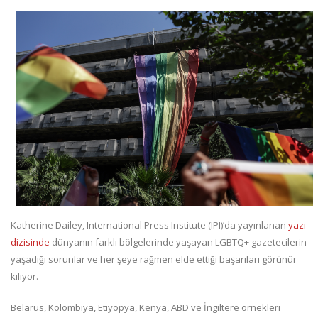
Katherine Dailey, International Press Institute (IPI)’da yayınlanan
yazı
dizisinde
dünyanın farklı bölgelerinde yaşayan LGBTQ+ gazetecilerin
yaşadığı sorunlar ve her şeye rağmen elde ettiği başarıları görünür
kılıyor.
Belarus, Kolombiya, Etiyopya, Kenya, ABD ve İngiltere örnekleri