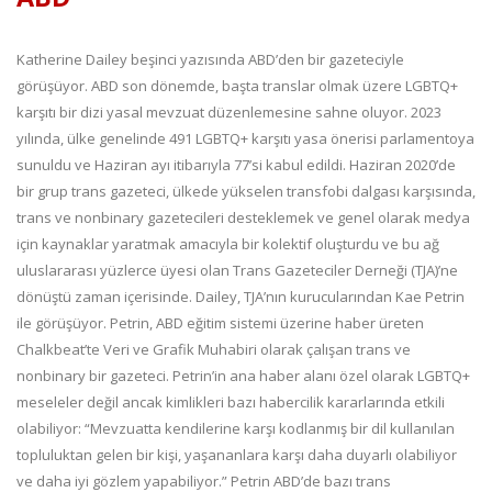
Katherine Dailey beşinci yazısında ABD’den bir gazeteciyle
görüşüyor. ABD son dönemde, başta translar olmak üzere LGBTQ+
karşıtı bir dizi yasal mevzuat düzenlemesine sahne oluyor. 2023
yılında, ülke genelinde 491 LGBTQ+ karşıtı yasa önerisi parlamentoya
sunuldu ve Haziran ayı itibarıyla 77’si kabul edildi. Haziran 2020’de
bir grup trans gazeteci, ülkede yükselen transfobi dalgası karşısında,
trans ve nonbinary gazetecileri desteklemek ve genel olarak medya
için kaynaklar yaratmak amacıyla bir kolektif oluşturdu ve bu ağ
uluslararası yüzlerce üyesi olan Trans Gazeteciler Derneği (TJA)’ne
dönüştü zaman içerisinde. Dailey, TJA’nın kurucularından Kae Petrin
ile görüşüyor. Petrin, ABD eğitim sistemi üzerine haber üreten
Chalkbeat’te Veri ve Grafik Muhabiri olarak çalışan trans ve
nonbinary bir gazeteci. Petrin’in ana haber alanı özel olarak LGBTQ+
meseleler değil ancak kimlikleri bazı habercilik kararlarında etkili
olabiliyor: “Mevzuatta kendilerine karşı kodlanmış bir dil kullanılan
topluluktan gelen bir kişi, yaşananlara karşı daha duyarlı olabiliyor
ve daha iyi gözlem yapabiliyor.” Petrin ABD’de bazı trans