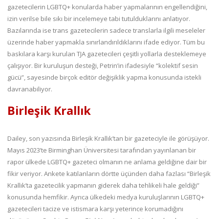
gazetecilerin LGBTQ+ konularda haber yapmalarının engellendiğini,
izin verilse bile sıkı bir incelemeye tabi tutulduklarını anlatıyor.
Bazılarında ise trans gazetecilerin sadece translarla ilgili meseleler
üzerinde haber yapmakla sınırlandırıldıklarını ifade ediyor. Tüm bu
baskılara karşı kurulan TJA gazetecileri çeşitli yollarla desteklemeye
çalışıyor. Bir kuruluşun desteği, Petrin’in ifadesiyle “kolektif sesin
gücü”, sayesinde birçok editör değişiklik yapma konusunda istekli
davranabiliyor.
Birleşik Krallık
Dailey, son yazısında Birleşik Krallık’tan bir gazeteciyle ile görüşüyor.
Mayıs 2023’te Birminghan Üniversitesi tarafından yayınlanan bir
rapor ülkede LGBTQ+ gazeteci olmanın ne anlama geldiğine dair bir
fikir veriyor. Ankete katılanların dörtte üçünden daha fazlası “Birleşik
Krallık’ta gazetecilik yapmanın giderek daha tehlikeli hale geldiği”
konusunda hemfikir. Ayrıca ülkedeki medya kuruluşlarının LGBTQ+
gazetecileri tacize ve istismara karşı yeterince korumadığını