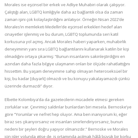
Morales ise eşcinsel bir erkek ve Adliye Muhabiri olarak çalışıyor.
Çalıştığı alan, LGBTQ kimliğiyle daha az bağlantılı olsa da zaman
zaman işini çok kolaylaştırdığını anlatıyor. Örneğin Nisan 2022’de
Morales’in memleketi Medellin’de eşcinsel erkekleri hedef alan
cinayetler işlenmiş ve bu durum, LGBTQ toplumunda seri katil
korkusuna yol açmış. Ancak Morales haberi yaparken, muhabirlik
deneyiminin yanı sıra LGBTQ bağlantılarını kullanarak katilin bir kişi
olmadığını ortaya çıkarmış: “Bunun insanlarını sakinleştirdiğini en
azından daha fazla bilgiye ulaşmanın onları bir ölçüde rahatlattığını
hissettim. Bu yaşam deneyimine sahip olmayan heteroseksüel bir
kişi, bu kadar [duyarlı] olmazdı ve bu konuyu yakalayamazdı çünkü
üzerinde durmazdı” diyor.
Elbette Kolombiya’da da gazetecilerin mücadele etmesi gereken
zorluklar var. Çevrimiçi saldırılar bunlardan biri mesela. Bernoske’ye
göre “Yorumlar ve nefret hep oluyor. Ama ben inanıyorum ki, eğer
biraz ses çıkarıyorsanız ve insanları sinirlendiriyorsanız, bunun
nedeni bir şeyleri doğru yapıyor olmanızdır.” Bernoske ve Morales
için işler yolunda gitse de, iş ortamında açılmak hâlâ büyük bir korku