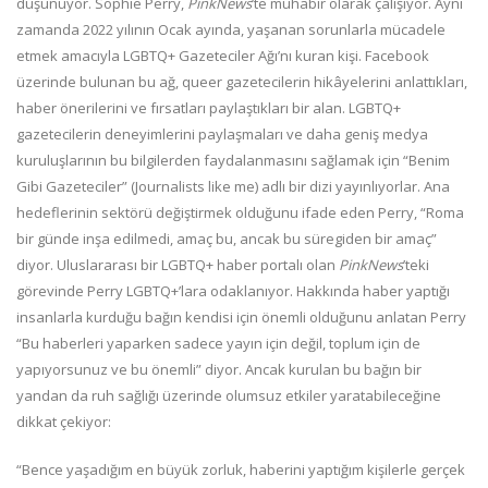
düşünüyor. Sophie Perry,
PinkNews
’te muhabir olarak çalışıyor. Aynı
zamanda 2022 yılının Ocak ayında, yaşanan sorunlarla mücadele
etmek amacıyla LGBTQ+ Gazeteciler Ağı’nı kuran kişi. Facebook
üzerinde bulunan bu ağ, queer gazetecilerin hikâyelerini anlattıkları,
haber önerilerini ve fırsatları paylaştıkları bir alan. LGBTQ+
gazetecilerin deneyimlerini paylaşmaları ve daha geniş medya
kuruluşlarının bu bilgilerden faydalanmasını sağlamak için “Benim
Gibi Gazeteciler” (Journalists like me) adlı bir dizi yayınlıyorlar. Ana
hedeflerinin sektörü değiştirmek olduğunu ifade eden Perry, “Roma
bir günde inşa edilmedi, amaç bu, ancak bu süregiden bir amaç”
diyor. Uluslararası bir LGBTQ+ haber portalı olan
PinkNews
’teki
görevinde Perry LGBTQ+’lara odaklanıyor. Hakkında haber yaptığı
insanlarla kurduğu bağın kendisi için önemli olduğunu anlatan Perry
“Bu haberleri yaparken sadece yayın için değil, toplum için de
yapıyorsunuz ve bu önemli” diyor. Ancak kurulan bu bağın bir
yandan da ruh sağlığı üzerinde olumsuz etkiler yaratabileceğine
dikkat çekiyor:
“Bence yaşadığım en büyük zorluk, haberini yaptığım kişilerle gerçek