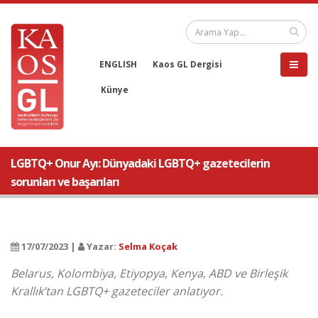
ENGLISH
Kaos GL Dergisi
Künye
LGBTQ+ Onur Ayı: Dünyadaki LGBTQ+ gazetecilerin
sorunları ve başarıları
17/07/2023 |
Yazar:
Selma Koçak
Belarus, Kolombiya, Etiyopya, Kenya, ABD ve Birleşik
Krallık’tan LGBTQ+ gazeteciler anlatıyor.