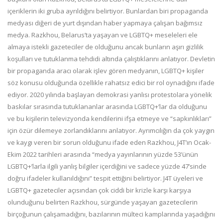
içeriklerin iki gruba ayrıldığını belirtiyor. Bunlardan biri propaganda
medyası diğeri de yurt dışından haber yapmaya çalışan bağımsız
medya. Razkhou, Belarus’ta yaşayan ve LGBTQ+ meseleleri ele
almaya istekli gazeteciler de olduğunu ancak bunların aşırı gizlilik
koşulları ve tutuklanma tehdidi altında çalıştıklarını anlatıyor. Devletin
bir propaganda aracı olarak işlev gören medyanın, LGBTQ+ kişiler
söz konusu olduğunda özellikle rahatsız edici bir rol oynadığını ifade
ediyor. 2020 yılında başlayan demokrasi yanlısı protestolara yönelik
baskılar sırasında tutuklananlar arasında LGBTQ+’lar da olduğunu
ve bu kişilerin televizyonda kendilerini ifşa etmeye ve “sapkınlıkları”
için özür dilemeye zorlandıklarını anlatıyor. Ayrımcılığın da çok yaygın
ve kaygı veren bir sorun olduğunu ifade eden Razkhou, J4T’ın Ocak-
Ekim 2022 tarihleri arasında “medya yayınlarının yüzde 53’ünün
LGBTQ+’larla ilgili yanlış bilgiler içerdiğini ve sadece yüzde 47’sinde
doğru ifadeler kullanıldığını” tespit ettiğini belirtiyor. J4T üyeleri ve
LGBTQ+ gazeteciler açısından çok ciddi bir krizle karşı karşıya
olunduğunu belirten Razkhou, sürgünde yaşayan gazetecilerin
birçoğunun çalışamadığını, bazılarının mülteci kamplarında yaşadığını