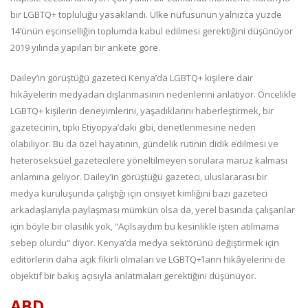
bir LGBTQ+ topluluğu yasaklandı. Ülke nüfusunun yalnızca yüzde
14’ünün eşcinselliğin toplumda kabul edilmesi gerektiğini düşünüyor
2019 yılında yapılan bir ankete göre.
Dailey’in görüştüğü gazeteci Kenya’da LGBTQ+ kişilere dair
hikâyelerin medyadan dışlanmasının nedenlerini anlatıyor. Öncelikle
LGBTQ+ kişilerin deneyimlerini, yaşadıklarını haberleştirmek, bir
gazetecinin, tıpkı Etiyopya’daki gibi, denetlenmesine neden
olabiliyor. Bu da özel hayatının, gündelik rutinin didik edilmesi ve
heteroseksüel gazetecilere yöneltilmeyen sorulara maruz kalması
anlamına geliyor. Dailey’in görüştüğü gazeteci, uluslararası bir
medya kuruluşunda çalıştığı için cinsiyet kimliğini bazı gazeteci
arkadaşlarıyla paylaşması mümkün olsa da, yerel basında çalışanlar
için böyle bir olasılık yok, “Açılsaydım bu kesinlikle işten atılmama
sebep olurdu” diyor. Kenya’da medya sektörünü değiştirmek için
editörlerin daha açık fikirli olmaları ve LGBTQ+’ların hikâyelerini de
objektif bir bakış açısıyla anlatmaları gerektiğini düşünüyor.
ABD