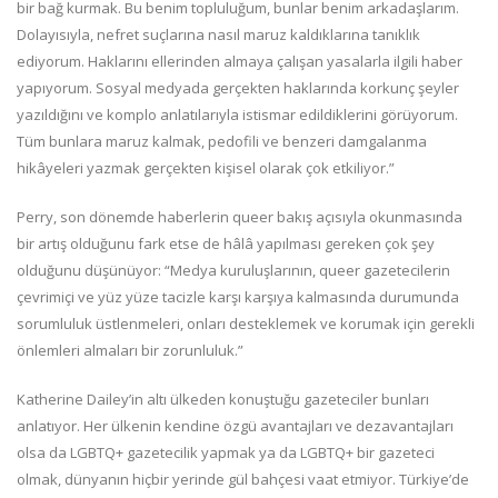
bir bağ kurmak. Bu benim topluluğum, bunlar benim arkadaşlarım.
Dolayısıyla, nefret suçlarına nasıl maruz kaldıklarına tanıklık
ediyorum. Haklarını ellerinden almaya çalışan yasalarla ilgili haber
yapıyorum. Sosyal medyada gerçekten haklarında korkunç şeyler
yazıldığını ve komplo anlatılarıyla istismar edildiklerini görüyorum.
Tüm bunlara maruz kalmak, pedofili ve benzeri damgalanma
hikâyeleri yazmak gerçekten kişisel olarak çok etkiliyor.”
Perry, son dönemde haberlerin queer bakış açısıyla okunmasında
bir artış olduğunu fark etse de hâlâ yapılması gereken çok şey
olduğunu düşünüyor: “Medya kuruluşlarının, queer gazetecilerin
çevrimiçi ve yüz yüze tacizle karşı karşıya kalmasında durumunda
sorumluluk üstlenmeleri, onları desteklemek ve korumak için gerekli
önlemleri almaları bir zorunluluk.”
Katherine Dailey’in altı ülkeden konuştuğu gazeteciler bunları
anlatıyor. Her ülkenin kendine özgü avantajları ve dezavantajları
olsa da LGBTQ+ gazetecilik yapmak ya da LGBTQ+ bir gazeteci
olmak, dünyanın hiçbir yerinde gül bahçesi vaat etmiyor. Türkiye’de