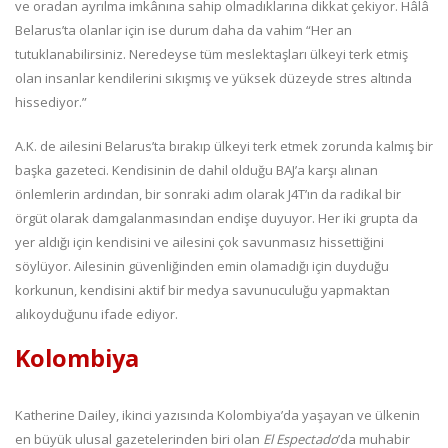
ve oradan ayrılma imkânına sahip olmadıklarına dikkat çekiyor. Hâlâ
Belarus’ta olanlar için ise durum daha da vahim “Her an
tutuklanabilirsiniz. Neredeyse tüm meslektaşları ülkeyi terk etmiş
olan insanlar kendilerini sıkışmış ve yüksek düzeyde stres altında
hissediyor.”
A.K. de ailesini Belarus’ta bırakıp ülkeyi terk etmek zorunda kalmış bir
başka gazeteci. Kendisinin de dahil olduğu BAJ’a karşı alınan
önlemlerin ardından, bir sonraki adım olarak J4T’ın da radikal bir
örgüt olarak damgalanmasından endişe duyuyor. Her iki grupta da
yer aldığı için kendisini ve ailesini çok savunmasız hissettiğini
söylüyor. Ailesinin güvenliğinden emin olamadığı için duyduğu
korkunun, kendisini aktif bir medya savunuculuğu yapmaktan
alıkoyduğunu ifade ediyor.
Kolombiya
Katherine Dailey, ikinci yazısında Kolombiya’da yaşayan ve ülkenin
en büyük ulusal gazetelerinden biri olan
El Espectado
’da muhabir