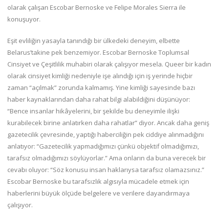
olarak çalışan Escobar Bernoske ve Felipe Morales Sierra ile
konuşuyor.
Eşit evliliğin yasayla tanındığı bir ülkedeki deneyim, elbette
Belarus’takine pek benzemiyor. Escobar Bernoske Toplumsal
Cinsiyet ve Çeşitlilik muhabiri olarak çalışıyor mesela. Queer bir kadın
olarak cinsiyet kimliği nedeniyle işe alındığı için iş yerinde hiçbir
zaman “açılmak” zorunda kalmamış. Yine kimliği sayesinde bazı
haber kaynaklarından daha rahat bilgi alabildiğini düşünüyor:
“Bence insanlar hikâyelerini, bir şekilde bu deneyimle ilişki
kurabilecek birine anlatırken daha rahatlar” diyor. Ancak daha geniş
gazetecilik çevresinde, yaptığı haberciliğin pek ciddiye alınmadığını
anlatıyor: “Gazetecilik yapmadığımızı çünkü objektif olmadığımızı,
tarafsız olmadığımızı söylüyorlar.” Ama onların da buna verecek bir
cevabı oluyor: “Söz konusu insan haklarıysa tarafsız olamazsınız.”
Escobar Bernoske bu tarafsızlık algısıyla mücadele etmek için
haberlerini büyük ölçüde belgelere ve verilere dayandırmaya
çalışıyor.