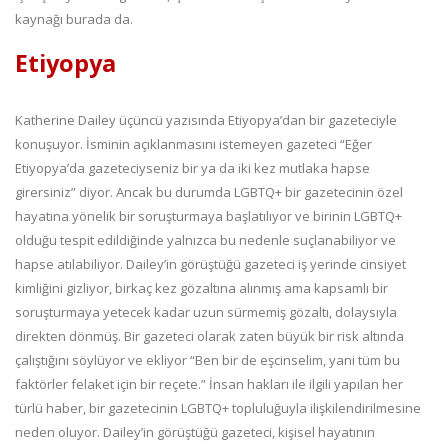
kaynağı burada da.
Etiyopya
Katherine Dailey üçüncü yazısında Etiyopya’dan bir gazeteciyle
konuşuyor. İsminin açıklanmasını istemeyen gazeteci “Eğer
Etiyopya’da gazeteciyseniz bir ya da iki kez mutlaka hapse
girersiniz” diyor. Ancak bu durumda LGBTQ+ bir gazetecinin özel
hayatına yönelik bir soruşturmaya başlatılıyor ve birinin LGBTQ+
olduğu tespit edildiğinde yalnızca bu nedenle suçlanabiliyor ve
hapse atılabiliyor. Dailey’in görüştüğü gazeteci iş yerinde cinsiyet
kimliğini gizliyor, birkaç kez gözaltına alınmış ama kapsamlı bir
soruşturmaya yetecek kadar uzun sürmemiş gözaltı, dolaysıyla
direkten dönmüş. Bir gazeteci olarak zaten büyük bir risk altında
çalıştığını söylüyor ve ekliyor “Ben bir de eşcinselim, yani tüm bu
faktörler felaket için bir reçete.” İnsan hakları ile ilgili yapılan her
türlü haber, bir gazetecinin LGBTQ+ topluluğuyla ilişkilendirilmesine
neden oluyor. Dailey’in görüştüğü gazeteci, kişisel hayatının