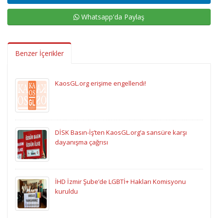
Whatsapp'da Paylaş
Benzer İçerikler
KaosGL.org erişime engellendi!
DİSK Basın-İş’ten KaosGL.org’a sansüre karşı
dayanışma çağrısı
İHD İzmir Şube’de LGBTİ+ Hakları Komisyonu
kuruldu