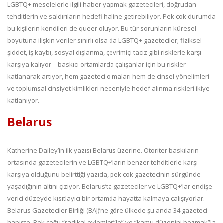
LGBTQ+ meselelerle ilgili haber yapmak gazetecileri, doğrudan
tehditlerin ve saldırıların hedefi haline getirebiliyor. Pek çok durumda
bu kişilerin kendileri de queer oluyor. Bu tür sorunların küresel
boyutuna ilişkin veriler sınırlı olsa da LGBTQ+ gazeteciler; fiziksel
şiddet, iş kaybı, sosyal dışlanma, çevrimiçi taciz gibi risklerle karşı
karşıya kalıyor – baskıcı ortamlarda çalışanlar için bu riskler
katlanarak artıyor, hem gazeteci olmaları hem de cinsel yönelimleri
ve toplumsal cinsiyet kimlikleri nedeniyle hedef alınma riskleri ikiye
katlanıyor.
Belarus
Katherine Dailey’in ilk yazısı Belarus üzerine. Otoriter baskıların
ortasında gazetecilerin ve LGBTQ+’ların benzer tehditlerle karşı
karşıya olduğunu belirttiği yazıda, pek çok gazetecinin sürgünde
yaşadığının altını çiziyor. Belarus’ta gazeteciler ve LGBTQ+’lar endişe
verici düzeyde kısıtlayıcı bir ortamda hayatta kalmaya çalışıyorlar.
Belarus Gazeteciler Birliği (BAJ)’ne göre ülkede şu anda 34 gazeteci
hapiste. Pek çoğu “radikal eylemler”le” ve “kamu düzenini bozmak”la