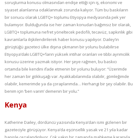
soruşturma konusu olmasından endişe ettiği için iş, ekonomi ve
siyaset alanlarına odaklanmak zorunda kalıyor. Tüm bu baskıların
bir sonucu olarak LGBTQ+ toplumu Etiyopya medyasında pek yer
bulamıyor. Bulduğunda ise her zaman konudan bağımsız bir olarak,
LGBTQ+ toplumuna nefret yöneltecek pedofili, tecavüz, sapkınlık gibi
kavramlarla ilişkilendirilerek haber konusu yapılıyor. Dailey’in
görüştüğü gazeteci ülke dışına çıkmanın bir yolunu bulabilirse
Etiyopya’daki LGBTQ+’ların yüksek intihar oranları ve tıbbi ayrımcılık
konusu üzerine yazmak istiyor. Her şeye rağmen, bu baskıcı
ortamda bile kendini ifade etmenin bir yolunu buluyor: “Üzerimde
her zaman bir gökkuşağı var. Ayakkabılarımda olabilir, gömleğimde
olabilir, kemerimde ya da çoraplarımda… Herhangi bir şey olabilir. Bu
benim için ‘ben varım’ demenin bir yolu.”
Kenya
Katherine Dailey, dördüncü yazısında Kenya’dan ismi gizlenen bir
gazeteciyle görüşüyor. Kenya’da eşcinsellik yasak ve 21 yıla kadar
hapisle cezalandırılıyor. Çok yakın bir zamanda mahkeme kararıyla