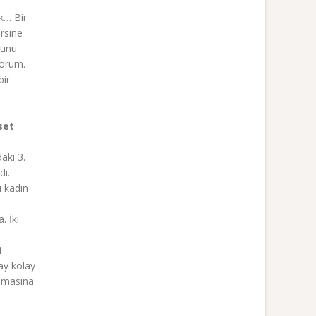
k… Bir
ersine
ğunu
yorum.
bir
set
aki 3.
dı.
u kadın
. İki
i
ay kolay
anmasına