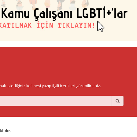
istediğiniz kelimeyi yazıp ilgili içerikleri görebilirsiniz.
lıdır.