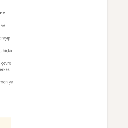
ine
 ve
arayıp
, hiçbir
e çevre
erkesi
ğmen ya