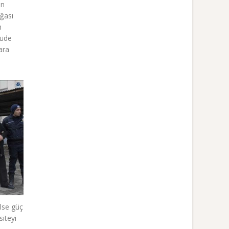
en
ğası
n
çüde
ara
lse güç
siteyi