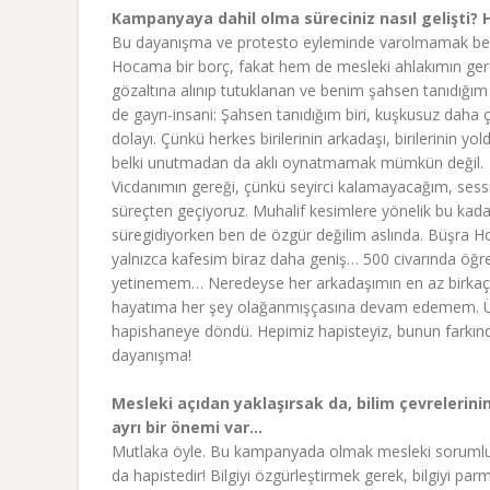
Kampanyaya dahil olma süreciniz nasıl gelişti?
Bu dayanışma ve protesto eyleminde varolmamak beni
Hocama bir borç, fakat hem de mesleki ahlakımın ger
gözaltına alınıp tutuklanan ve benim şahsen tanıdığı
de gayrı-insani: Şahsen tanıdığım biri, kuşkusuz dah
dolayı. Çünkü herkes birilerinin arkadaşı, birilerinin yo
belki unutmadan da aklı oynatmamak mümkün değil.
Vicdanımın gereği, çünkü seyirci kalamayacağım, ses
süreçten geçiyoruz. Muhalif kesimlere yönelik bu kad
süregidiyorken ben de özgür değilim aslında. Büşra 
yalnızca kafesim biraz daha geniş… 500 civarında öğr
yetinemem… Neredeyse her arkadaşımın en az birkaç a
hayatıma her şey olağanmışçasına devam edemem. Ülk
hapishaneye döndü. Hepimiz hapisteyiz, bunun farkınd
dayanışma!
Mesleki açıdan yaklaşırsak da, bilim çevrelerini
ayrı bir önemi var...
Mutlaka öyle. Bu kampanyada olmak mesleki sorumluluğ
da hapistedir! Bilgiyi özgürleştirmek gerek, bilgiyi p