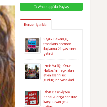
Whatsapp'da Paylaş
Benzer İçerikler
Sağlık Bakanlığı,
transların hormon
ilaçlarına 21 yaş sınırı
getirdi
İzmir Valiliği, Onur
Haftası’nın açık alan
etkinliklerini üç
günlüğüne yasakladı
DİSK Basın-İş’ten
KaosGL.org’a sansüre
karşı dayanışma
çağrısı