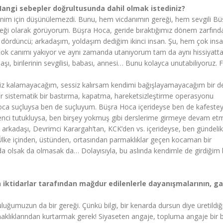
 Hangi sebepler doğrultusunda dahil olmak istediniz?
m için düşünülemezdi. Bunu, hem vicdanımın gereği, hem sevgili Bü
eği olarak görüyorum. Büşra Hoca, geride bıraktığımız dönem zarfınd
m dördüncü; arkadaşım, yoldaşım dediğim ikinci insan. Şu, hem çok ins
a çok canımı yakıyor ve aynı zamanda utanıyorum tam da aynı hissiyatt
ldaşı, birilerinin sevgilisi, babası, annesi… Bunu kolayca unutabiliyoruz. 
siz kalamayacağım, sessiz kalırsam kendimi bağışlayamayacağım bir d
ar sistematik bir bastırma, kapatma, hareketsizleştirme operasyonu
Hoca suçluysa ben de suçluyum. Büşra Hoca içerideyse ben de kafestey
enci tutukluysa, ben birşey yokmuş gibi derslerime girmeye devam et
rkadaşı, Devrimci Karargah’tan, KCK’den vs. içerideyse, ben gündelik
e içinden, üstünden, ortasından parmaklıklar geçen kocaman bir
a olsak da olmasak da… Dolayısıyla, bu aslında kendimle de girdiğim 
n iktidarlar tarafından mağdur edilenlerle dayanışmalarının, ga
umuzun da bir gereği. Çünkü bilgi, bir kenarda dursun diye üretildiğ
armaklıklarından kurtarmak gerek! Siyaseten angaje, topluma angaje bir b