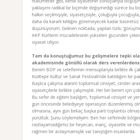
hükümetler gibi, kendi siyasetinin sonuçlarıyla boğuşm
yaklaşımı radikal bir biçimde değişmediği sürece bu bo
halkın seçilmişiyle, siyasetçisiyle, çoluğuyla çocuğuyla
daha da kararlı kıldığını göremeyecek kadar basiretsi
düşünüyorum. Gelinen noktada, yapılan türlü ’görüşmel
AKP Kürtlerin mücadelesinin yükselen gücünden çekin
siyaset izliyor.
Tam da konuştuğumuz bu gelişmelere tepki olara
akademisinde gönüllü olarak ders verenlerdensin
Benim BDP ve seleflerinin mensuplarıyla birlikte ilk çal
Kızıltepe Kültür ve Sanat Festivali’nde katıldığım bir
Başlıca çalışma alanım toplumsal cinsiyet, cinsler-ara
siyasetçilerle birlikte çalışmıştık. Her biri benim için ç
Bu sefer de eğitim başlığım, ’toplumsal cinsiyet ve yere
gün öncesinde belediyeye operasyon düzenlenmiş olması
olmasına, aynı gün birkaç başka parti toplantısı olmasın
yürüttük. Şunu söylemeliyim: Ben her seferinde bölge
rastlayamadığımız bir heyecan, inanç, siyasetle ve 
rağmen bir acılaşmamışlık var tanıştığım insanlar