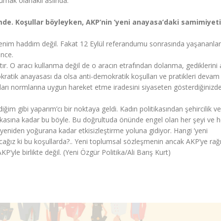
kumak olanaklı aslında.
de. Koşullar böyleyken, AKP’nin ’yeni anayasa’daki samimiyet
benim haddim değil. Fakat 12 Eylül referandumu sonrasında yaşananlar
r bence.
r. O aracı kullanma değil de o aracın etrafından dolanma, gediklerini 
okratik anayasası da olsa anti-demokratik koşulları ve pratikleri devam
akları normlarına uygun hareket etme iradesini siyaseten gösterdiğinizde
im gibi yaparım’cı bir noktaya geldi. Kadın politikasından şehircilik v
litikasına kadar bu böyle. Bu doğrultuda önünde engel olan her şeyi ve h
 yeniden yoğurana kadar etkisizleştirme yoluna gidiyor. Hangi ’yeni
cağız ki bu koşullarda?.. Yeni toplumsal sözleşmenin ancak AKP’ye ra
KP’yle birlikte değil. (Yeni Özgür Politika/Ali Barış Kurt)