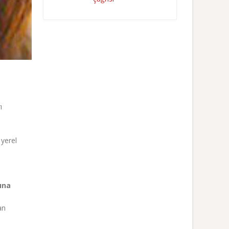
ı
 yerel
rına
an