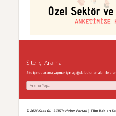
Site İçi Arama
Site içinde arama yapmak için aşağıda bulunan alan ile aramak 
©
2026 Kaos GL - LGBTİ+ Haber Portalı
| Tüm Hakları Sak