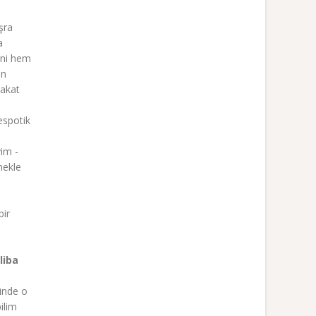
şra
a
ani hem
an
Fakat
espotik
im -
mekle
bir
liba
inde o
ilim