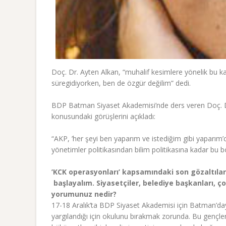
Doç. Dr. Ayten Alkan, “muhalif kesimlere yönelik bu 
süregidiyorken, ben de özgür değilim” dedi.
BDP Batman Siyaset Akademisi’nde ders veren Doç. Dr. 
konusundaki görüşlerini açıkladı:
“AKP, ’her şeyi ben yaparım ve istediğim gibi yaparım’cı
yönetimler politikasından bilim politikasına kadar bu b
’KCK operasyonları’ kapsamındaki son gözaltıla
başlayalım. Siyasetçiler, belediye başkanları, ço
yorumunuz nedir?
17-18 Aralık’ta BDP Siyaset Akademisi için Batman’dayd
yargılandığı için okulunu bırakmak zorunda. Bu gençl