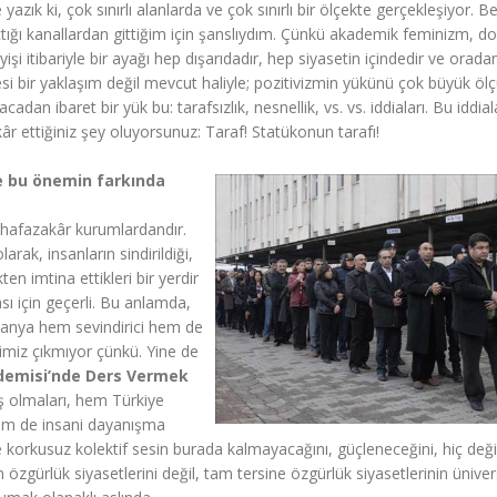
ık ki, çok sınırlı alanlarda ve çok sınırlı bir ölçekte gerçekleşiyor. B
ığı kanallardan gittiğim için şanslıydım. Çünkü akademik feminizm, do
eyişi itibariyle bir ayağı hep dışarıdadır, hep siyasetin içindedir ve orada
esi bir yaklaşım değil mevcut haliyle; pozitivizmin yükünü çok büyük öl
dan ibaret bir yük bu: tarafsızlık, nesnellik, vs. vs. iddiaları. Bu iddial
kâr ettiğiniz şey oluyorsunuz: Taraf! Statükonun tarafı!
nce bu önemin farkında
hafazakâr kurumlardandır.
rak, insanların sindirildiği,
n imtina ettikleri bir yerdir
sı için geçerli. Bu anlamda,
panya hem sevindirici hem de
simiz çıkmıyor çünkü. Yine de
demisi’nde Ders Vermek
ş olmaları, hem Türkiye
hem de insani dayanışma
 korkusuz kolektif sesin burada kalmayacağını, güçleneceğini, hiç deği
zgürlük siyasetlerini değil, tam tersine özgürlük siyasetlerinin üniver