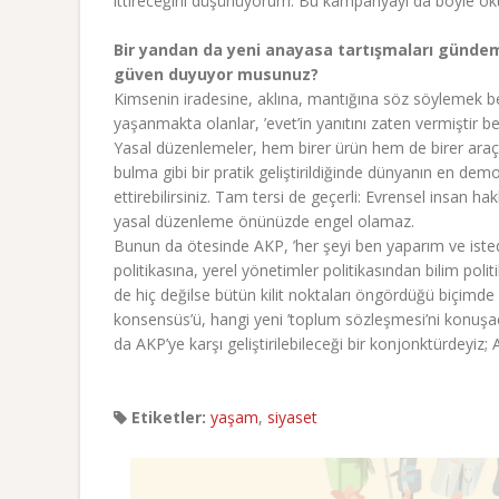
ittireceğini düşünüyorum. Bu kampanyayı da böyle o
Bir yandan da yeni anayasa tartışmaları gündem
güven duyuyor musunuz?
Kimsenin iradesine, aklına, mantığına söz söylemek 
yaşanmakta olanlar, ’evet’in yanıtını zaten vermişti
Yasal düzenlemeler, hem birer ürün hem de birer araçtı
bulma gibi bir pratik geliştirildiğinde dünyanın en dem
ettirebilirsiniz. Tam tersi de geçerli: Evrensel insan h
yasal düzenleme önünüzde engel olamaz.
Bunun da ötesinde AKP, ’her şeyi ben yaparım ve istediğ
politikasına, yerel yönetimler politikasından bilim po
de hiç değilse bütün kilit noktaları öngördüğü biçimde
konsensüs’ü, hangi yeni ’toplum sözleşmesi’ni konuşa
da AKP’ye karşı geliştirilebileceği bir konjonktürdeyiz; A
Etiketler:
yaşam
,
siyaset