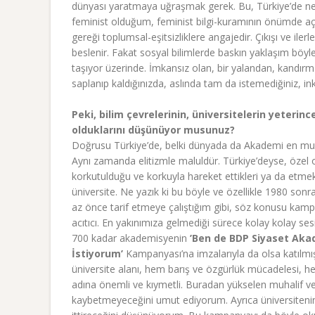
dünyası yaratmaya uğraşmak gerek. Bu, Türkiye’de ne yaz
feminist olduğum, feminist bilgi-kuramının önümde açt
gereği toplumsal-eşitsizliklere angajedir. Çıkışı ve ilerl
beslenir. Fakat sosyal bilimlerde baskın yaklaşım böyl
taşıyor üzerinde. İmkansız olan, bir yalandan, kandırmaca
saplanıp kaldığınızda, aslında tam da istemediğiniz, in
Peki, bilim çevrelerinin, üniversitelerin yeteri
olduklarını düşünüyor musunuz?
Doğrusu Türkiye’de, belki dünyada da Akademi en mu
Aynı zamanda elitizmle maluldür. Türkiye’deyse, özel ola
korkutulduğu ve korkuyla hareket ettikleri ya da etmekte
üniversite. Ne yazık ki bu böyle ve özellikle 1980 sonra
az önce tarif etmeye çalıştığım gibi, söz konusu kam
acıtıcı. En yakınımıza gelmediği sürece kolay kolay se
700 kadar akademisyenin
’Ben de BDP Siyaset Aka
İstiyorum’
Kampanyası’na imzalarıyla da olsa katılmı
üniversite alanı, hem barış ve özgürlük mücadelesi, 
adına önemli ve kıymetli. Buradan yükselen muhalif ve
kaybetmeyeceğini umut ediyorum. Ayrıca üniversitenin ö