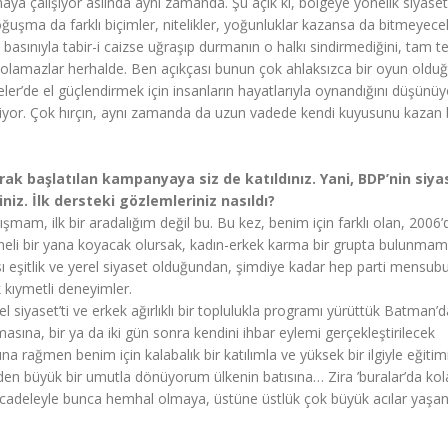
aya çalışıyor aslında aynı zamanda. Şu açık ki, bölgeye yönelik siyaset
ğuşma da farklı biçimler, nitelikler, yoğunluklar kazansa da bitmeyece
, basınıyla tabir-i caizse uğraşıp durmanın o halkı sindirmediğini, tam t
z olamazlar herhalde. Ben açıkçası bunun çok ahlaksızca bir oyun oldu
er’de el güçlendirmek için insanların hayatlarıyla oynandığını düşünü
iyor. Çok hırçın, aynı zamanda da uzun vadede kendi kuyusunu kazan 
k başlatılan kampanyaya siz de katıldınız. Yani, BDP’nin siya
iz. İlk dersteki gözlemleriniz nasıldı?
ışmam, ilk bir aradalığım değil bu. Bu kez, benim için farklı olan, 2006’d
 paneli bir yana koyacak olursak, kadın-erkek karma bir grupta bulunmam
sı eşitlik ve yerel siyaset olduğundan, şimdiye kadar hep parti mensub
ok kıymetli deneyimler.
l siyaset’ti ve erkek ağırlıklı bir toplulukla programı yürüttük Batman’da
na, bir ya da iki gün sonra kendini ihbar eylemi gerçekleştirilecek
a rağmen benim için kalabalık bir katılımla ve yüksek bir ilgiyle eğitim
den büyük bir umutla dönüyorum ülkenin batısına… Zira ’buralar’da kol
mücadeleyle bunca hemhal olmaya, üstüne üstlük çok büyük acılar yaş
da.