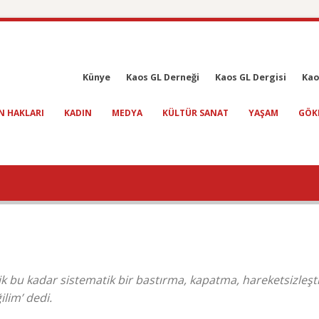
Künye
Kaos GL Derneği
Kaos GL Dergisi
Kao
N HAKLARI
KADIN
MEDYA
KÜLTÜR SANAT
YAŞAM
GÖK
ik bu kadar sistematik bir bastırma, kapatma, hareketsizleş
lim’ dedi.