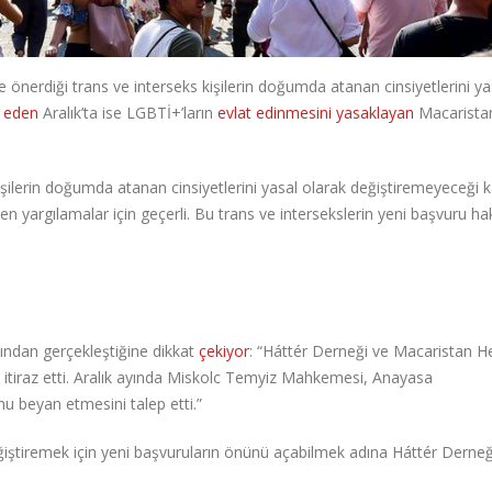
’e önerdiği trans ve interseks kişilerin doğumda atanan cinsiyetlerini ya
l eden
Aralık’ta ise LGBTİ+’ların
evlat edinmesini yasaklayan
Macarista
ilerin doğumda atanan cinsiyetlerini yasal olarak değiştiremeyeceği 
 yargılamalar için geçerli. Bu trans ve intersekslerin yeni başvuru hak
dından gerçekleştiğine dikkat
çekiyor
: “Háttér Derneği ve Macaristan He
la itiraz etti. Aralık ayında Miskolc Temyiz Mahkemesi, Anayasa
 beyan etmesini talep etti.”
ğiştiremek için yeni başvuruların önünü açabilmek adına Háttér Derneğ