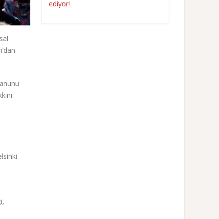
ediyor!
sal
n’dan
kanunu
kını
lsinki
i,