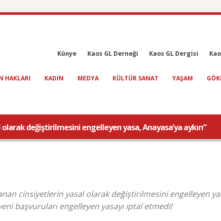
Künye
Kaos GL Derneği
Kaos GL Dergisi
Kao
N HAKLARI
KADIN
MEDYA
KÜLTÜR SANAT
YAŞAM
GÖK
olarak değiştirilmesini engelleyen yasa, Anayasa’ya aykırı”
 cinsiyetlerin yasal olarak değiştirilmesini engelleyen y
eni başvuruları engelleyen yasayı iptal etmedi!