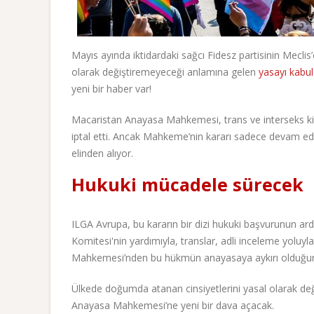
Mayıs ayında iktidardaki sağcı Fidesz partisinin Meclis
olarak değiştiremeyeceği anlamına gelen
yasayı kabu
yeni bir haber var!
Macaristan Anayasa Mahkemesi, trans ve interseks kiş
iptal etti. Ancak Mahkeme’nin kararı sadece devam eden
elinden alıyor.
Hukuki mücadele sürecek
ILGA Avrupa, bu kararın bir dizi hukuki başvurunun ar
Komitesi'nin yardımıyla, translar, adli inceleme yoluy
Mahkemesi’nden bu hükmün anayasaya aykırı olduğunu
Ülkede doğumda atanan cinsiyetlerini yasal olarak de
Anayasa Mahkemesi’ne yeni bir dava açacak.