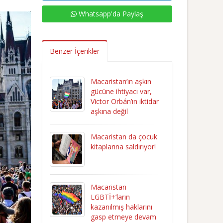
Whatsapp'da Paylaş
Benzer İçerikler
Macaristan’ın aşkın
gücüne ihtiyacı var,
Victor Orbán’ın iktidar
aşkına değil
Macaristan da çocuk
kitaplarına saldırıyor!
Macaristan
LGBTİ+’ların
kazanılmış haklarını
gasp etmeye devam