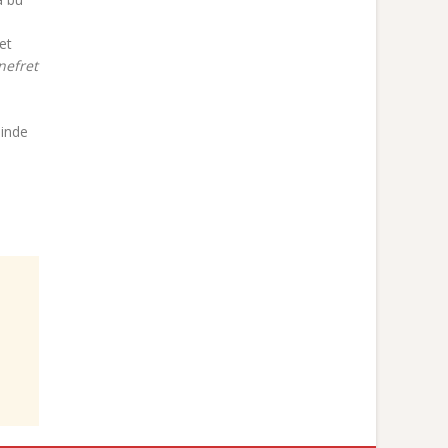
et
nefret
sinde