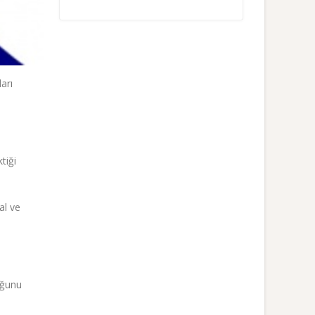
ları
tiği
al ve
uğunu