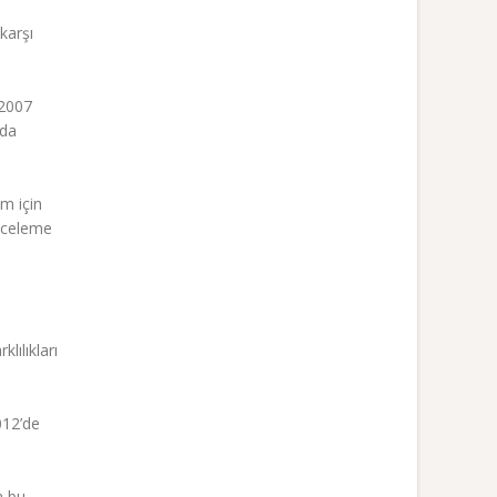
karşı
 2007
nda
m için
İnceleme
lılıkları
012’de
a bu