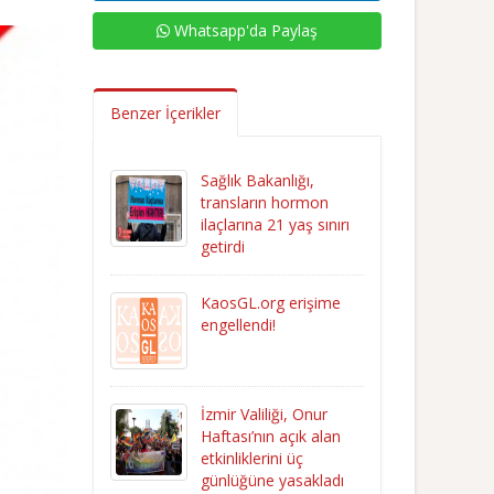
Whatsapp'da Paylaş
Benzer İçerikler
Sağlık Bakanlığı,
transların hormon
ilaçlarına 21 yaş sınırı
getirdi
KaosGL.org erişime
engellendi!
İzmir Valiliği, Onur
Haftası’nın açık alan
etkinliklerini üç
günlüğüne yasakladı