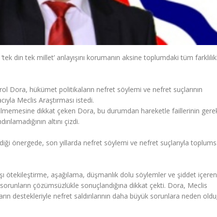
 ‘tek din tek millet’ anlayışını korumanın aksine toplumdaki tüm farklılık
rol Dora, hükümet politikaların nefret söylemi ve nefret suçlarının
ıyla Meclis Araştırması istedi.
rilmemesine dikkat çeken Dora, bu durumdan hareketle faillerinin gerek
ırılamadığının altını çizdi.
iği önergede, son yıllarda nefret söylemi ve nefret suçlarıyla toplums
arşı ötekileştirme, aşağılama, düşmanlık dolu söylemler ve şiddet içeren
 sorunların çözümsüzlükle sonuçlandığına dikkat çekti. Dora, Meclis
ların destekleriyle nefret saldırılarının daha büyük sorunlara neden old