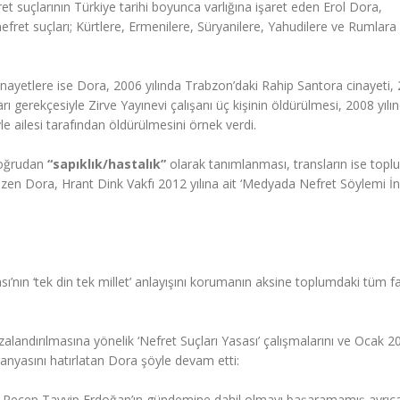
fret suçlarının Türkiye tarihi boyunca varlığına işaret eden Erol Dora,
 nefret suçları; Kürtlere, Ermenilere, Süryanilere, Yahudilere ve Rumlara 
inayetlere ise Dora, 2006 yılında Trabzon’daki Rahip Santora cinayeti,
arı gerekçesiyle Zirve Yayınevi çalışanı üç kişinin öldürülmesi, 2008 yılı
e ailesi tarafından öldürülmesini örnek verdi.
 doğrudan
“sapıklık/hastalık”
olarak tanımlanması, transların ise toplu
ı çizen Dora, Hrant Dink Vakfı 2012 yılına ait ‘Medyada Nefret Söylemi 
sı’nın ‘tek din tek millet’ anlayışını korumanın aksine toplumdaki tüm fark
zalandırılmasına yönelik ‘Nefret Suçları Yasası’ çalışmalarını ve Ocak 2
anyasını hatırlatan Dora şöyle devam etti:
 Recep Tayyip Erdoğan’ın gündemine dahil olmayı başaramamış ayrıc