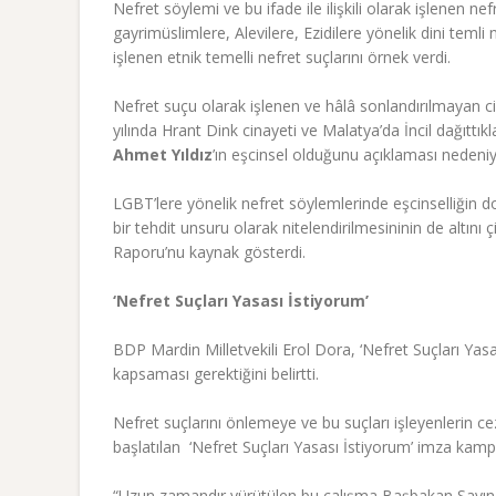
Nefret söylemi ve bu ifade ile ilişkili olarak işlenen ne
gayrimüslimlere, Alevilere, Ezidilere yönelik dini temli
işlenen etnik temelli nefret suçlarını örnek verdi.
Nefret suçu olarak işlenen ve hâlâ sonlandırılmayan c
yılında Hrant Dink cinayeti ve Malatya’da İncil dağıttıkl
Ahmet Yıldız
’ın eşcinsel olduğunu açıklaması nedeniyl
LGBT’lere yönelik nefret söylemlerinde eşcinselliğin
bir tehdit unsuru olarak nitelendirilmesininin de altın
Raporu’nu kaynak gösterdi.
‘Nefret Suçları Yasası İstiyorum’
BDP Mardin Milletvekili Erol Dora,
‘Nefret Suçları Yasa
kapsaması gerektiğini belirtti.
Nefret suçlarını önlemeye ve bu suçları işleyenlerin ce
başlatılan ‘Nefret Suçları Yasası İstiyorum’ imza kamp
“Uzun zamandır yürütülen bu çalışma Başbakan Sayın