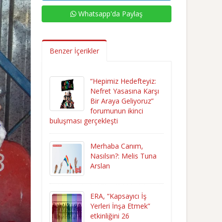
Whatsapp'da Paylaş
Benzer İçerikler
“Hepimiz Hedefteyiz:
Nefret Yasasına Karşı
Bir Araya Geliyoruz”
forumunun ikinci
buluşması gerçekleşti
Merhaba Canım,
Nasılsın?: Melis Tuna
Arslan
ERA, “Kapsayıcı İş
Yerleri İnşa Etmek”
etkinliğini 26