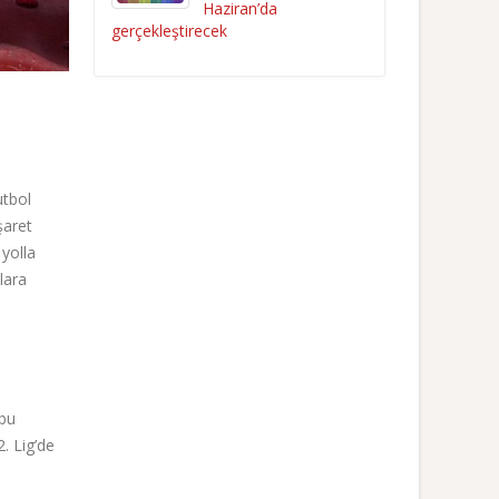
Haziran’da
gerçekleştirecek
utbol
şaret
 yolla
lara
 bu
2. Lig’de