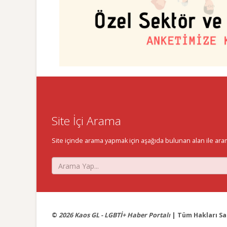
Site İçi Arama
Site içinde arama yapmak için aşağıda bulunan alan ile aramak 
©
2026 Kaos GL - LGBTİ+ Haber Portalı
| Tüm Hakları Sak