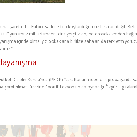
na işaret etti: “Futbol sadece top koşturduğumuz bir alan değil. Bizle
oruz. Oyunumuz militarizmden, cinsiyetçilikten, heteroseksizmden bağı
ışma içinde olmalıyız. Sokaklarla birlikte sahaları da terk etmiyoruz,
yoruz.”
 dayanışma
tbol Disiplin Kurulu’nca (PFDK) “taraftarların ideolojik propaganda 
 çarptırılması üzerine Sportif Lezbon'un da oynadığı Özgür Lig takıml