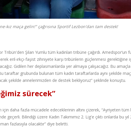
-kız maça gelin!" çağrısına Sportif Lezbon'dan tam destek!
Tribün'den Şilan Yumlu tüm kadınları tribüne çağırdı. Amedspor’un f
ek eril-ırkçı-faşist zihniyete karşı tribünlerin güçlenmesi gerektiğine i
yuracağız. Gidilen her deplasmanlarda yer almaya çalışacağız. Bu amaçla
. Bu taraftar grubunda bulunan tüm kadın taraftarlarda aynı şekilde maç
acak şekilde annelerimizden de destek bekliyoruz” şeklinde konuştu.
eğimiz sürecek”
 için daha fazla mücadele edeceklerinin altını çizerek, “Ayriyeten tüm
e geçerli. Bilindiği üzere Kadın Takımımız 2. Lig'e çıktı onlarda bu yıl 
n fazlasıyla olacaktır” diye belirtti.