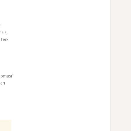
r
msız,
 terk
yapması”
arı