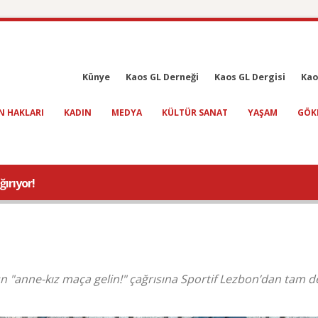
Künye
Kaos GL Derneği
Kaos GL Dergisi
Kao
N HAKLARI
KADIN
MEDYA
KÜLTÜR SANAT
YAŞAM
GÖK
ırıyor!
"anne-kız maça gelin!" çağrısına Sportif Lezbon’dan tam d