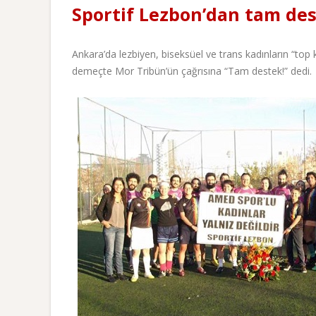
Sportif Lezbon’dan tam des
Ankara’da lezbiyen, biseksüel ve trans kadınların “to
demeçte Mor Tribün’ün çağrısına “Tam destek!” dedi.