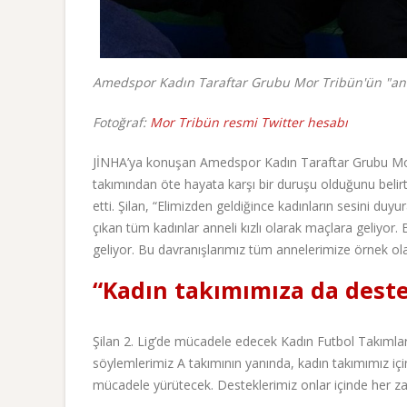
Amedspor Kadın Taraftar Grubu Mor Tribün'ün "anne
Fotoğraf:
Mor Tribün resmi Twitter hesabı
JİNHA’ya konuşan Amedspor Kadın Taraftar Grubu Mor 
takımından öte hayata karşı bir duruşu olduğunu belirter
etti. Şilan, “Elimizden geldiğince kadınların sesini du
çıkan tüm kadınlar anneli kızlı olarak maçlara geliyor
geliyor. Bu davranışlarımız tüm annelerimize örnek ol
“Kadın takımımıza da dest
Şilan 2. Lig’de mücadele edecek Kadın Futbol Takımları
söylemlerimiz A takımının yanında, kadın takımımız içind
mücadele yürütecek. Desteklerimiz onlar içinde her zama