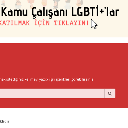
istediğiniz kelimeyi yazıp ilgili içerikleri görebilirsiniz.
lıdır.