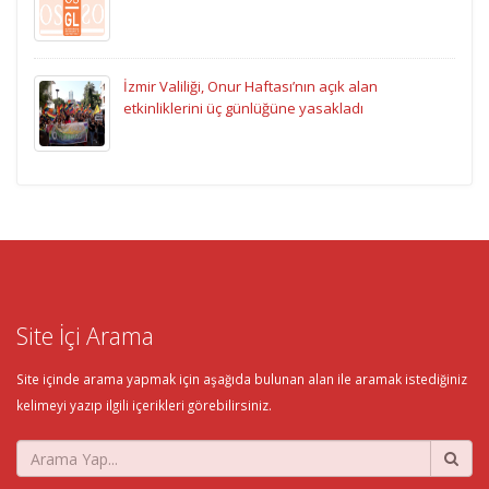
İzmir Valiliği, Onur Haftası’nın açık alan
etkinliklerini üç günlüğüne yasakladı
Site İçi Arama
Site içinde arama yapmak için aşağıda bulunan alan ile aramak istediğiniz
kelimeyi yazıp ilgili içerikleri görebilirsiniz.