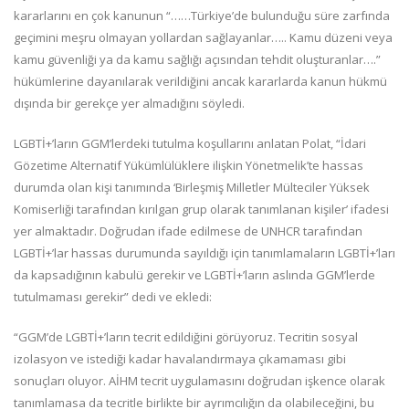
kararlarını en çok kanunun “……Türkiye’de bulunduğu süre zarfında
geçimini meşru olmayan yollardan sağlayanlar….. Kamu düzeni veya
kamu güvenliği ya da kamu sağlığı açısından tehdit oluşturanlar….”
hükümlerine dayanılarak verildiğini ancak kararlarda kanun hükmü
dışında bir gerekçe yer almadığını söyledi.
LGBTİ+’ların GGM’lerdeki tutulma koşullarını anlatan Polat, “İdari
Gözetime Alternatif Yükümlülüklere ilişkin Yönetmelik’te hassas
durumda olan kişi tanımında ‘Birleşmiş Milletler Mülteciler Yüksek
Komiserliği tarafından kırılgan grup olarak tanımlanan kişiler’ ifadesi
yer almaktadır. Doğrudan ifade edilmese de UNHCR tarafından
LGBTİ+’lar hassas durumunda sayıldığı için tanımlamaların LGBTİ+’ları
da kapsadığının kabulü gerekir ve LGBTİ+’ların aslında GGM’lerde
tutulmaması gerekir” dedi ve ekledi:
“GGM’de LGBTİ+’ların tecrit edildiğini görüyoruz. Tecritin sosyal
izolasyon ve istediği kadar havalandırmaya çıkamaması gibi
sonuçları oluyor. AİHM tecrit uygulamasını doğrudan işkence olarak
tanımlamasa da tecritle birlikte bir ayrımcılığın da olabileceğini, bu