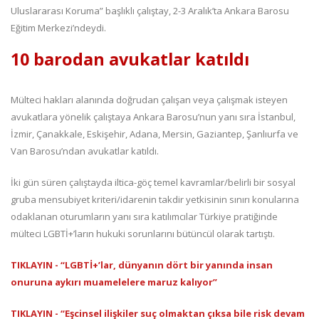
Uluslararası Koruma” başlıklı çalıştay, 2-3 Aralık’ta Ankara Barosu
Eğitim Merkezi’ndeydi.
10 barodan avukatlar katıldı
Mülteci hakları alanında doğrudan çalışan veya çalışmak isteyen
avukatlara yönelik çalıştaya Ankara Barosu’nun yanı sıra İstanbul,
İzmir, Çanakkale, Eskişehir, Adana, Mersin, Gaziantep, Şanlıurfa ve
Van Barosu’ndan avukatlar katıldı.
İki gün süren çalıştayda iltica-göç temel kavramlar/belirli bir sosyal
gruba mensubiyet kriteri/idarenin takdir yetkisinin sınırı konularına
odaklanan oturumların yanı sıra katılımcılar Türkiye pratiğinde
mülteci LGBTİ+’ların hukuki sorunlarını bütüncül olarak tartıştı.
TIKLAYIN - “LGBTİ+’lar, dünyanın dört bir yanında insan
onuruna aykırı muamelelere maruz kalıyor”
TIKLAYIN - “Eşcinsel ilişkiler suç olmaktan çıksa bile risk devam