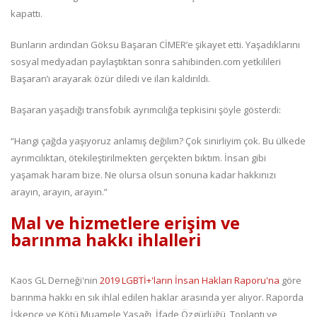
kapattı.
Bunların ardından Göksu Başaran CİMER’e şikayet etti. Yaşadıklarını
sosyal medyadan paylaştıktan sonra sahibinden.com yetkilileri
Başaran’ı arayarak özür diledi ve ilan kaldırıldı.
Başaran yaşadığı transfobik ayrımcılığa tepkisini şöyle gösterdi:
“Hangi çağda yaşıyoruz anlamış değilim? Çok sinirliyim çok. Bu ülkede
ayrımcılıktan, ötekileştirilmekten gerçekten bıktım. İnsan gibi
yaşamak haram bize. Ne olursa olsun sonuna kadar hakkınızı
arayın, arayın, arayın.”
Mal ve hizmetlere erişim ve
barınma hakkı ihlalleri
Kaos GL Derneği'nin
2019 LGBTİ+'ların İnsan Hakları Raporu'na
göre
barınma hakkı en sık ihlal edilen haklar arasında yer alıyor. Raporda
İşkence ve Kötü Muamele Yasağı, İfade Özgürlüğü, Toplantı ve