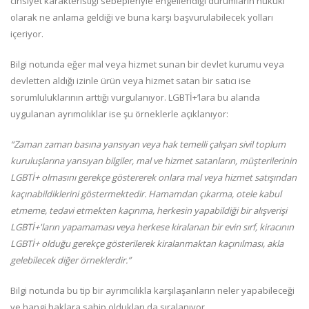
cinsiyet karakteristiği sebepleriyle engellendiği durumların hukuki
olarak ne anlama geldiği ve buna karşı başvurulabilecek yolları
içeriyor.
Bilgi notunda eğer mal veya hizmet sunan bir devlet kurumu veya
devletten aldığı izinle ürün veya hizmet satan bir satıcı ise
sorumluluklarının arttığı vurgulanıyor. LGBTİ+’lara bu alanda
uygulanan ayrımcılıklar ise şu örneklerle açıklanıyor:
“Zaman zaman basına yansıyan veya hak temelli çalışan sivil toplum
kuruluşlarına yansıyan bilgiler, mal ve hizmet satanların, müşterilerinin
LGBTİ+ olmasını gerekçe göstererek onlara mal veya hizmet satışından
kaçınabildiklerini göstermektedir. Hamamdan çıkarma, otele kabul
etmeme, tedavi etmekten kaçınma, herkesin yapabildiği bir alışverişi
LGBTİ+'ların yapamaması veya herkese kiralanan bir evin sırf, kiracının
LGBTİ+ olduğu gerekçe gösterilerek kiralanmaktan kaçınılması, akla
gelebilecek diğer örneklerdir.”
Bilgi notunda bu tip bir ayrımcılıkla karşılaşanların neler yapabileceği
ve hangi haklara sahip oldukları da sıralanıyor.