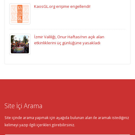
KaosGL.org erişime engellendi!
İzmir Valiliği, Onur Haftası’nın açık alan
etkinliklerini üç günlüğüne yasakladı
Site İçi Arama
Site içinde arama yapmak için aşağıda bulunan alan ile aramak istediğiniz
kelimeyi yazıp ilgili içerikleri görebilirsiniz.