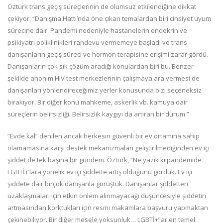
Öztürk trans geçiş süreçlerinin de olumsuz etkilendiğine dikkat
çekiyor: “Danışma Hattı’nda öne çıkan temalardan biri cinsiyet uyum
sürecine dair. Pandemi nedeniyle hastanelerin endokrin ve
psikiyatri poliklinikleri randevu vermemeye başladı ve trans
danışanların geçiş süreci ve hormon terapisine erişimi zarar gördü.
Danışanların çok sık çözüm aradığı konulardan biri bu. Benzer
şekilde anonim HIV test merkezlerinin çalışmaya ara vermesi de
danışanları yönlendireceğimiz yerler konusunda bizi seçeneksiz
bırakıyor. Bir diğer konu mahkeme, askerlik vb. kamuya dair
süreçlerin belirsizliği. Belirsizlik kaygıyı da artıran bir durum.”
“Evde kal” denilen ancak herkesin güvenli bir ev ortamına sahip
olamamasına karşı destek mekanizmaları geliştirilmediğinden ev içi
şiddet de tek başına bir gündem. Öztürk, “Ne yazık ki pandemide
LGBTİ+’lara yönelik ev içi şiddette artış olduğunu gördük. Ev içi
şiddete dair birçok danışanla görüştük. Danışanlar şiddetten
uzaklaşmaları için etkin önlem alınmayacağı düşüncesiyle şiddetin
artmasından korktukları için resmi makamlara başvuru yapmaktan
çekinebiliyor. Bir diğer mesele yoksunluk… LGBTİ+’lar en temel