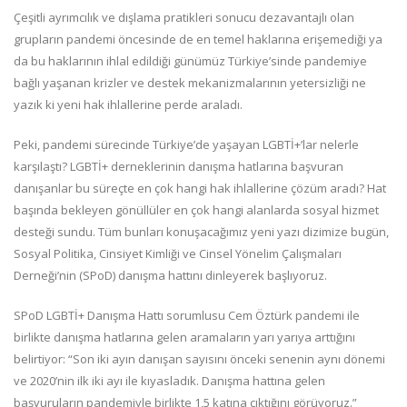
Çeşitli ayrımcılık ve dışlama pratikleri sonucu dezavantajlı olan
grupların pandemi öncesinde de en temel haklarına erişemediği ya
da bu haklarının ihlal edildiği günümüz Türkiye’sinde pandemiye
bağlı yaşanan krizler ve destek mekanizmalarının yetersizliği ne
yazık ki yeni hak ihlallerine perde araladı.
Peki, pandemi sürecinde Türkiye’de yaşayan LGBTİ+’lar nelerle
karşılaştı? LGBTİ+ derneklerinin danışma hatlarına başvuran
danışanlar bu süreçte en çok hangi hak ihlallerine çözüm aradı? Hat
başında bekleyen gönüllüler en çok hangi alanlarda sosyal hizmet
desteği sundu. Tüm bunları konuşacağımız yeni yazı dizimize bugün,
Sosyal Politika, Cinsiyet Kimliği ve Cinsel Yönelim Çalışmaları
Derneği’nin (SPoD) danışma hattını dinleyerek başlıyoruz.
SPoD LGBTİ+ Danışma Hattı sorumlusu Cem Öztürk pandemi ile
birlikte danışma hatlarına gelen aramaların yarı yarıya arttığını
belirtiyor: “Son iki ayın danışan sayısını önceki senenin aynı dönemi
ve 2020’nin ilk iki ayı ile kıyasladık. Danışma hattına gelen
başvuruların pandemiyle birlikte 1,5 katına çıktığını görüyoruz.”