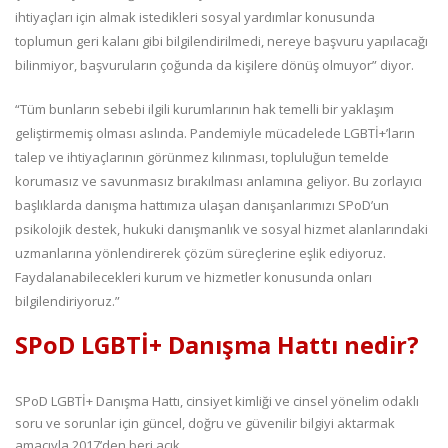
ihtiyaçları için almak istedikleri sosyal yardımlar konusunda
toplumun geri kalanı gibi bilgilendirilmedi, nereye başvuru yapılacağı
bilinmiyor, başvuruların çoğunda da kişilere dönüş olmuyor” diyor.
“Tüm bunların sebebi ilgili kurumlarının hak temelli bir yaklaşım
geliştirmemiş olması aslında. Pandemiyle mücadelede LGBTİ+’ların
talep ve ihtiyaçlarının görünmez kılınması, topluluğun temelde
korumasız ve savunmasız bırakılması anlamına geliyor. Bu zorlayıcı
başlıklarda danışma hattımıza ulaşan danışanlarımızı SPoD’un
psikolojik destek, hukuki danışmanlık ve sosyal hizmet alanlarındaki
uzmanlarına yönlendirerek çözüm süreçlerine eşlik ediyoruz.
Faydalanabilecekleri kurum ve hizmetler konusunda onları
bilgilendiriyoruz.”
SPoD LGBTİ+ Danışma Hattı nedir?
SPoD LGBTİ+ Danışma Hattı, cinsiyet kimliği ve cinsel yönelim odaklı
soru ve sorunlar için güncel, doğru ve güvenilir bilgiyi aktarmak
amacıyla 2017’den beri açık.