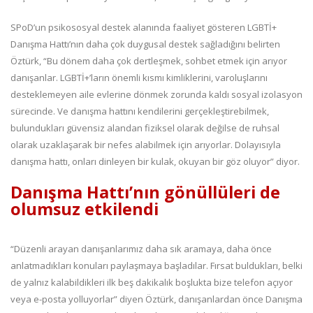
SPoD’un psikososyal destek alanında faaliyet gösteren LGBTİ+
Danışma Hattı’nın daha çok duygusal destek sağladığını belirten
Öztürk, “Bu dönem daha çok dertleşmek, sohbet etmek için arıyor
danışanlar. LGBTİ+’ların önemli kısmı kimliklerini, varoluşlarını
desteklemeyen aile evlerine dönmek zorunda kaldı sosyal izolasyon
sürecinde. Ve danışma hattını kendilerini gerçekleştirebilmek,
bulundukları güvensiz alandan fiziksel olarak değilse de ruhsal
olarak uzaklaşarak bir nefes alabilmek için arıyorlar. Dolayısıyla
danışma hattı, onları dinleyen bir kulak, okuyan bir göz oluyor” diyor.
Danışma Hattı’nın gönüllüleri de
olumsuz etkilendi
“Düzenli arayan danışanlarımız daha sık aramaya, daha önce
anlatmadıkları konuları paylaşmaya başladılar. Fırsat buldukları, belki
de yalnız kalabildikleri ilk beş dakikalık boşlukta bize telefon açıyor
veya e-posta yolluyorlar” diyen Öztürk, danışanlardan önce Danışma