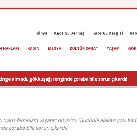
Künye
Kaos GL Derneği
Kaos GL Dergisi
Kao
N HAKLARI
KADIN
MEDYA
KÜLTÜR SANAT
YAŞAM
GÖK
inge almadı, gökkuşağı renginde çoraba bile sorun çıkardı!
 trans feminizm yaşatır” dövizini, “Bugünle alakası yok. Kad
de çoraba bile sorun çıkardı!