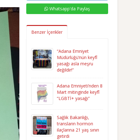
Whatsapp'da Paylaş
Benzer İçerikler
“Adana Emniyet
Müdürlüğü’nün keyfî
yasağı asla meşru
değildir!”
Adana Emniyeti’nden 8
Mart mitinginde keyfî
“LGBTİ+ yasağı”
Sağlık Bakanlığı,
transların hormon
ilaçlarına 21 yaş sınırı
getirdi