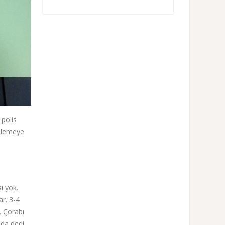
 polis
ellemeye
ı yok.
ar. 3-4
. Çorabı
 da dedi.