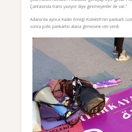
Çantasında trans yazıyor diye giremeyenler de var.”
Adana'da ayrıca Kadın Emeği Kolektifi'nin pankartı üz
sonra polis pankartın alana girmesine izin verdi.