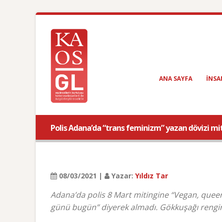
ANA SAYFA
INSA
Polis Adana’da “trans feminizm” yazan dövizi mit
08/03/2021 |
Yazar:
Yıldız Tar
Adana’da polis 8 Mart mitingine “Vegan, queer,
günü bugün” diyerek almadı. Gökkuşağı rengin