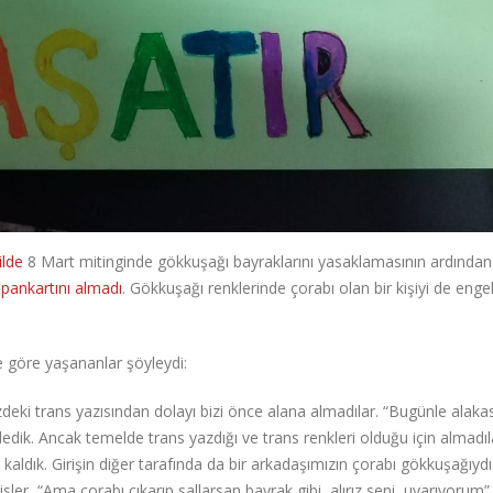
ilde
8 Mart mitinginde gökkuşağı bayraklarını yasaklamasının ardından
”
pankartını almadı
. Gökkuşağı renklerinde çorabı olan bir kişiyi de eng
e göre yaşananlar şöyleydi:
eki trans yazısından dolayı bizi önce alana almadılar. “Bugünle alakas
edik. Ancak temelde trans yazdığı ve trans renkleri olduğu için almadıl
kaldık. Girişin diğer tarafında da bir arkadaşımızın çorabı gökkuşağıydı
lisler, “Ama çorabı çıkarıp sallarsan bayrak gibi, alırız seni, uyarıyorum”