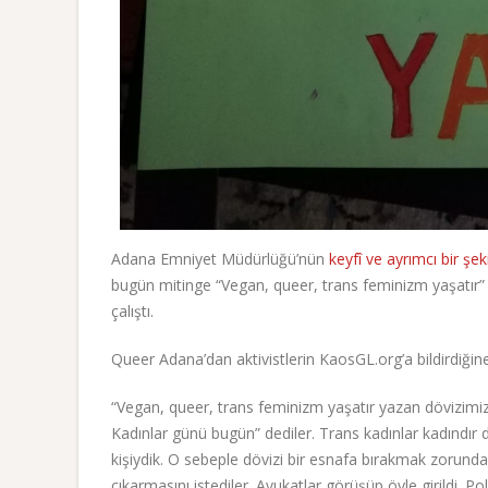
Adana Emniyet Müdürlüğü’nün
keyfî ve ayrımcı bir şek
bugün mitinge “Vegan, queer, trans feminizm yaşatır
çalıştı.
Queer Adana’dan aktivistlerin KaosGL.org’a bildirdiğin
“Vegan, queer, trans feminizm yaşatır yazan dövizimizd
Kadınlar günü bugün” dediler. Trans kadınlar kadındır d
kişiydik. O sebeple dövizi bir esnafa bırakmak zorunda 
çıkarmasını istediler. Avukatlar görüşüp öyle girildi. Po