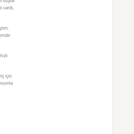
En büyük
 vardı,
ştim.
önemde
ızlı
ş için
yonumla