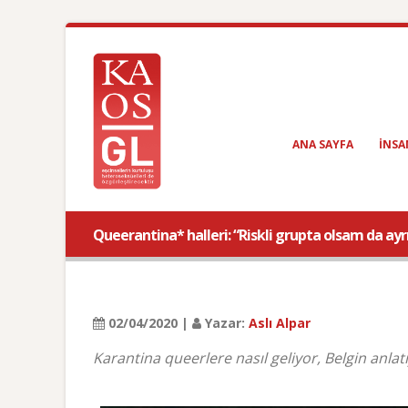
ANA SAYFA
INSA
Queerantina* halleri: “Riskli grupta olsam da ay
02/04/2020 |
Yazar:
Aslı Alpar
Karantina queerlere nasıl geliyor, Belgin anla