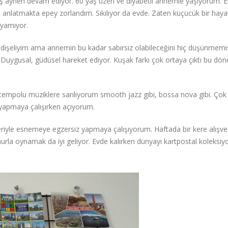
 iş aynen devam ediyor. 60 yaş üzeri ve diyabetli annemle yaşıyorum. 
latmakta epey zorlandım. Sıkılıyor da evde. Zaten küçücük bir hayatı
uyamıyor.
dişeliyim ama annemin bu kadar sabırsız olabileceğini hiç düşünmemi
Duygusal, güdüsel hareket ediyor. Kuşak farkı çok ortaya çıktı bu d
tempolu müziklere sarılıyorum smooth jazz gibi, bossa nova gibi. Çok h
 yapmaya çalışırken açıyorum.
iyle esnemeye egzersiz yapmaya çalışıyorum. Haftada bir kere alışveri
la oynamak da iyi geliyor. Evde kalırken dünyayı kartpostal koleksi