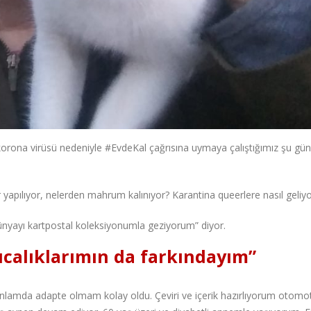
orona virüsü nedeniyle #EvdeKal çağrısına uymaya çalıştığımız şu gün
 yapılıyor, nelerden mahrum kalınıyor? Karantina queerlere nasıl geliy
 dünyayı kartpostal koleksiyonumla geziyorum” diyor.
ıcalıklarımın da farkındayım”
amda adapte olmam kolay oldu. Çeviri ve içerik hazırlıyorum otomotivl