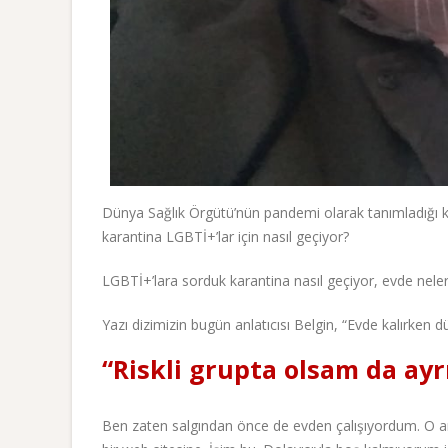
Dünya Sağlık Örgütü’nün pandemi olarak tanımladığı k
karantina LGBTİ+’lar için nasıl geçiyor?
LGBTİ+’lara sorduk karantina nasıl geçiyor, evde neler
Yazı dizimizin bugün anlatıcısı Belgin, “Evde kalırken
“Riskli grupta olsam da ayr
Ben zaten salgından önce de evden çalışıyordum. O anl