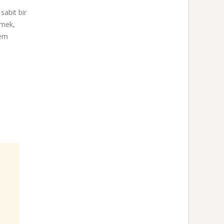
sabit bir
tmek,
lem