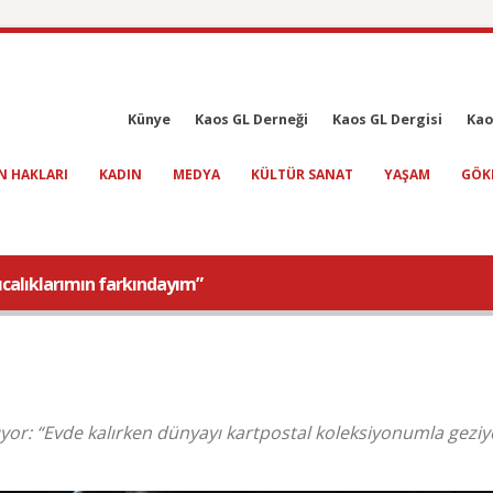
Künye
Kaos GL Derneği
Kaos GL Dergisi
Kao
N HAKLARI
KADIN
MEDYA
KÜLTÜR SANAT
YAŞAM
GÖK
rıcalıklarımın farkındayım”
tıyor: “Evde kalırken dünyayı kartpostal koleksiyonumla gezi