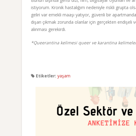
Bunun dışında gerisi dizi, film, bilgisayar oyunları 
istiyorum. Kronik hastalığım nedeniyle riskli grupta ol
geliri var emekli maaşı yatıyor, güvenli bir apartmand
dışarı çıkmak zorunda olanlar için gerçekten endişel
alınması gerekirdi.
*Queerantina kelimesi queer ve karantina kelimele
Etiketler:
yaşam