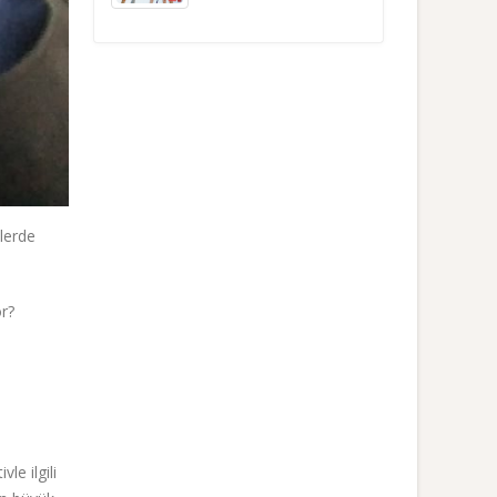
lerde
or?
e ilgili