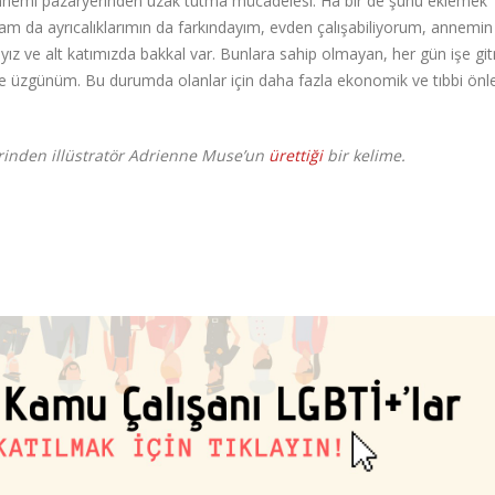
ve annemi pazaryerinden uzak tutma mücadelesi. Ha bir de şunu eklemek
sam da ayrıcalıklarımın da farkındayım, evden çalışabiliyorum, annemin 
ayız ve alt katımızda bakkal var. Bunlara sahip olmayan, her gün işe gi
i ve üzgünüm. Bu durumda olanlar için daha fazla ekonomik ve tıbbi ön
rinden illüstratör Adrienne Muse’un
ürettiği
bir kelime.