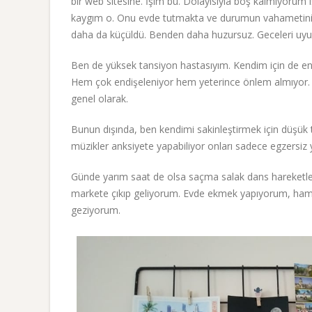
bir web sitesine. İşim bu. Dolayısıyla boş kalmıyorum
kaygım o. Onu evde tutmakta ve durumun vahametini an
daha da küçüldü. Benden daha huzursuz. Geceleri uy
Ben de yüksek tansiyon hastasıyım. Kendim için de en
Hem çok endişeleniyor hem yeterince önlem almıyor. 
genel olarak.
Bunun dışında, ben kendimi sakinleştirmek için düşük 
müzikler anksiyete yapabiliyor onları sadece egzersiz
Günde yarım saat de olsa saçma salak dans hareketler
markete çıkıp geliyorum. Evde ekmek yapıyorum, hamur
geziyorum.