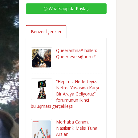
Whatsapp'da Paylaş
Benzer İçerikler
Queerantina* halleri:
Queer eve sığar mı?
“Hepimiz Hedefteyiz:
Nefret Yasasına Karşı
Bir Araya Geliyoruz”
forumunun ikinci
buluşması gerçekleşti
Merhaba Canım,
Nasılsın?: Melis Tuna
Arslan