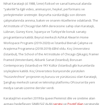
Nihat Karataşlı (d.1988, İzmir) fiziksel ve sanal kamusal alanda
“yakınlık”la ilgili video, animasyon, heykel, performans ve
yerleştirmeler üretmiştir. Beyrut’ta sürdürdüğü son dönem
çalışmalarında arınma, bakım ve onarım ritüellerine odaklandı. The
Art Institute of Chicago’dan MFA derecesine sahip olan Karataşlı,
Lübnan, Güney Kore, İspanya ve Türkiye’de konuk sanatçı
programlarına katıldı; Beyrut merkezli Ashkal Alwan’ın Home
Workspace Programı (2019-2020) ve İstanbul Bienali Çalışma ve
Araştırma Programına (2018-2019) dâhil oldu. Koç Üniversitesi
(İstanbul), The School of the Art Institute of Chicago (Şikago), Framer
Framed (Amsterdam), Akbank Sanat (İstanbul), Borusan
Contemporary (İstanbul) ve YKY Kültür (İstanbul) gibi kurumlarda
söyleşilere katıldı. Koç Üniversitesi bünyesinde yürütülen
“hüzünArchive” projesinin eş kurucu ve yürütücüsü olan Karataşlı,
Şanghay merkezli sanat ve teknoloji platformu OFcourse’da yeni
medya sanatı üzerine dersler verdi.
Karataşlı’nın eserleri 2019’da queer/Feminist dile ve üretime alan
açmayı hedefleyen SINIR/SIZ ALAN
sergisi
ve
Pozitif Alan
sergisinde