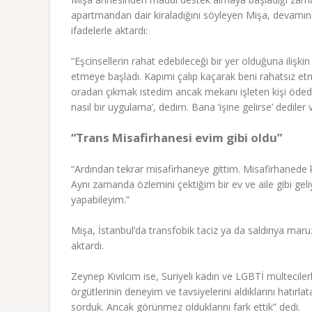
apartmandan dair kiraladığını söyleyen Mişa, devamın
ifadelerle aktardı:
“Eşcinsellerin rahat edebileceği bir yer olduğuna ilişk
etmeye başladı. Kapımı çalıp kaçarak beni rahatsız etm
oradan çıkmak istedim ancak mekanı işleten kişi öded
nasıl bir uygulama’, dedim. Bana ‘işine gelirse’ dediler 
“Trans Misafirhanesi evim gibi oldu”
“Ardından tekrar misafirhaneye gittim. Misafirhanede 
Aynı zamanda özlemini çektiğim bir ev ve aile gibi geliy
yapabileyim.”
Mişa, İstanbul’da transfobik taciz ya da saldırıya maruz 
aktardı.
Zeynep Kıvılcım ise, Suriyeli kadın ve LGBTİ mültecilerl
örgütlerinin deneyim ve tavsiyelerini aldıklarını hatırla
sorduk. Ancak görünmez olduklarını fark ettik” dedi.