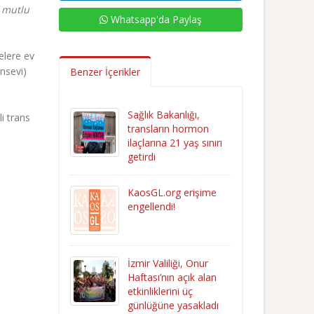
a mutlu
Whatsapp'da Paylaş
elere ev
nsevi)
Benzer İçerikler
Sağlık Bakanlığı,
i trans
transların hormon
ilaçlarına 21 yaş sınırı
getirdi
KaosGL.org erişime
engellendi!
İzmir Valiliği, Onur
Haftası’nın açık alan
etkinliklerini üç
günlüğüne yasakladı