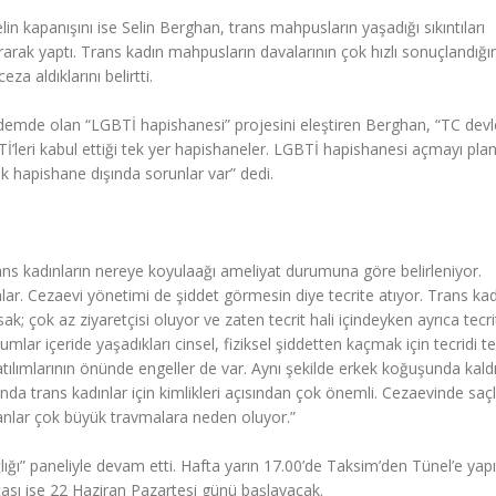
lin kapanışını ise Selin Berghan, trans mahpusların yaşadığı sıkıntıları
rarak yaptı. Trans kadın mahpusların davalarının çok hızlı sonuçlandığı
 ceza aldıklarını belirtti.
emde olan “LGBTİ hapishanesi” projesini eleştiren Berghan, “TC devle
İ’leri kabul ettiği tek yer hapishaneler. LGBTİ hapishanesi açmayı plan
k hapishane dışında sorunlar var” dedi.
ns kadınların nereye koyulaağı ameliyat durumuna göre belirleniyor.
lar. Cezaevi yönetimi de şiddet görmesin diye tecrite atıyor. Trans kad
ursak; çok az ziyaretçisi oluyor ve zaten tecrit hali içindeyken ayrıca tecr
ar içeride yaşadıkları cinsel, fiziksel şiddetten kaçmak için tecridi te
tılımlarının önünde engeller de var. Aynı şekilde erkek koğuşunda kaldık
ında trans kadınlar için kimlikleri açısından çok önemli. Cezaevinde saçl
anlar çok büyük travmalara neden oluyor.”
ığı” paneliyle devam etti. Hafta yarın 17.00’de Taksim’den Tünel’e yap
sı ise 22 Haziran Pazartesi günü başlayacak.