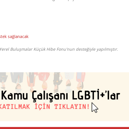
estek sağlanacak
Yerel Buluşmalar Küçük Hibe Fonu'nun desteğiyle yapılmıştır.