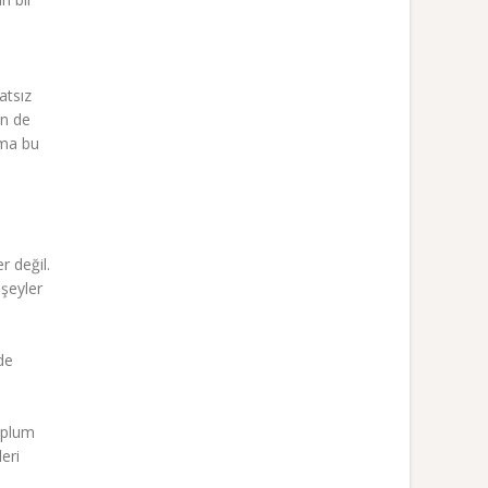
atsız
en de
ama bu
r değil.
 şeyler
de
toplum
eri