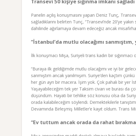
Transevi 50 kişiye sığınma imkanı sağladı
Panelin açılış konuşmasını yapan Deniz Tunç, Transevi
sağladıklarını belirten Tunç, “Transevi’nde 20’ye yak
dahilinde ağırlamaya devam edeceğiz ancak misafirhan
“İstanbul’da mutlu olacağımı sanmıştım, 
İlk konuşmacı Mişa, Suriyeli trans kadın bir sığınmacı 
“Buraya ilk geldiğimde mutlu olacağımı ve iyi bir gelec
sanmıştım ancak yanılmışım. Suriye’den kaçtım çünkü 
her gün ayrı bir macera. İşim yok. Çok pahalı bir yer İ
Yaşayabileceğim tek yer Taksim civarı ve burası da çok
düşündüm. Hayati bir tehlike söz konusu olsa da Suri
orada kalabileceğim söylendi. Dernektekilerle tanıştı
Devamında Birleşmiş Milletler’e kayıt oldum. Trans M
“Ev tuttum ancak orada da rahat bırakma
Mişa annesinden maddi destek almaya başladığı zaman 