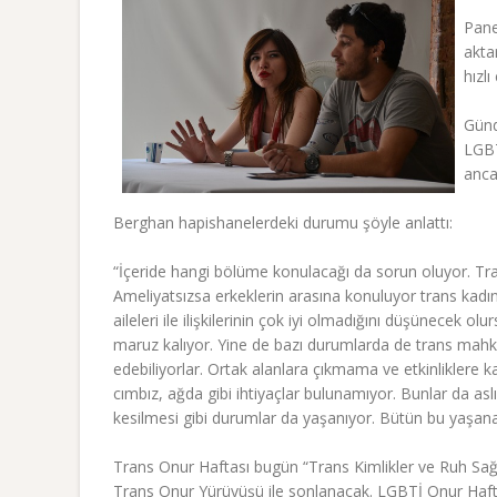
Pane
akta
hızlı
Günd
LGBT
anca
Berghan hapishanelerdeki durumu şöyle anlattı:
“İçeride hangi bölüme konulacağı da sorun oluyor. Tra
Ameliyatsızsa erkeklerin arasına konuluyor trans kadın
aileleri ile ilişkilerinin çok iyi olmadığını düşünecek ol
maruz kalıyor. Yine de bazı durumlarda de trans mahkuml
edebiliyorlar. Ortak alanlara çıkmama ve etkinliklere ka
cımbız, ağda gibi ihtiyaçlar bulunamıyor. Bunlar da asl
kesilmesi gibi durumlar da yaşanıyor. Bütün bu yaşan
Trans Onur Haftası bugün “Trans Kimlikler ve Ruh Sağl
Trans Onur Yürüyüşü ile sonlanacak. LGBTİ Onur Hafta