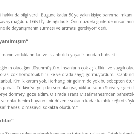
 hakkında bilgi verdi. Bugüne kadar 50’ye yakın kişiye barınma imkanı
ın savaş mağduru LGBTİ’yi de ağırladık. Önümüzdeki günlerde imkanları
e ile dayanışmanın sürmesi ve artması gerekiyor” dedi.
yanılmışım”
olmanın zorluklarından ve İstanbul’da yaşadıklarından bahsetti:
eğimin olacağını düşünmüştüm. İnsanların çok açık fikirli ve saygılı olac
orası çok homofobik bir ülke ve orada saygı görmüyordum. İstanbul’d
stanbul. Kimlik kartım yok. Herhangi bir gelirim de yok bu sebepten ötür
 pahalı. Türkiye’ye gelip bu sorunları yaşadıktan sonra Suriye’ye geri
ye’ye dönmeyi göze aldım. O sırada Trans Misafirhanesi’nden bahsettil
m ve onlar benim hayatımı bir düzene sokana kadar kalabileceğimi söyle
isafirhanesi olmasaydı sokakta olurdum.”
dılar”
Transevi’nden ayrılarak kendine ev tuttuğunu aktardı. Ortak kullanıla