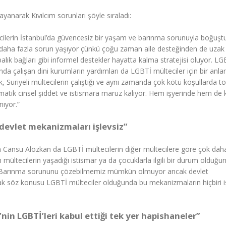
ayanarak Kıvılcım sorunları şöyle sıraladı:
ecilerin İstanbul’da güvencesiz bir yaşam ve barınma sorunuyla boğuş
daha fazla sorun yaşıyor çünkü çoğu zaman aile desteğinden de uzak 
balık bağları gibi informel destekler hayatta kalma stratejisi oluyor. LG
a çalışan dini kurumların yardımları da LGBTİ mülteciler için bir anla
Suriyeli mültecilerin çalıştığı ve aynı zamanda çok kötü koşullarda to
tematik cinsel şiddet ve istismara maruz kalıyor. Hem işyerinde hem de 
nıyor.”
devlet mekanizmaları işlevsiz”
Cansu Alözkan da LGBTİ mültecilerin diğer mültecilere göre çok daha
mültecilerin yaşadığı istismar ya da çocuklarla ilgili bir durum olduğu
yoruz. Barınma sorununu çözebilmemiz mümkün olmuyor ancak devlet
ak söz konusu LGBTİ mülteciler olduğunda bu mekanizmaların hiçbiri i
’nin LGBTİ’leri kabul ettiği tek yer hapishaneler”