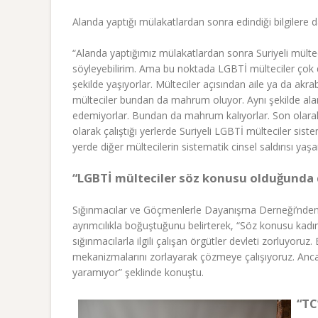
Alanda yaptığı mülakatlardan sonra edindiği bilgilere d
“Alanda yaptığımız mülakatlardan sonra Suriyeli mült
söyleyebilirim. Ama bu noktada LGBTİ mülteciler çok 
şekilde yaşıyorlar. Mülteciler açısından aile ya da akra
mülteciler bundan da mahrum oluyor. Aynı şekilde aland
edemiyorlar. Bundan da mahrum kalıyorlar. Son olarak, 
olarak çalıştığı yerlerde Suriyeli LGBTİ mülteciler sis
yerde diğer mültecilerin sistematik cinsel saldırısı yaşa
“LGBTİ mülteciler söz konusu olduğunda 
Sığınmacılar ve Göçmenlerle Dayanışma Derneği’nden 
ayrımcılıkla boğuştuğunu belirterek, “Söz konusu kadın 
sığınmacılarla ilgili çalışan örgütler devleti zorlu
mekanizmalarını zorlayarak çözmeye çalışıyoruz. Anc
yaramıyor” şeklinde konuştu.
“TC