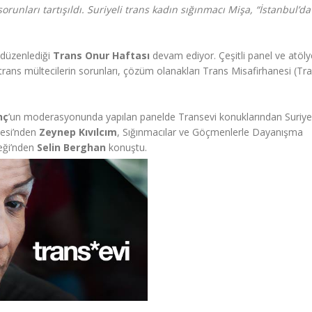
unları tartışıldı. Suriyeli trans kadın sığınmacı Mişa, “İstanbul’d
nı düzenlediği
Trans Onur Haftası
devam ediyor. Çeşitli panel ve atöly
rans mültecilerin sorunları, çözüm olanakları Trans Misafirhanesi (Tra
nç
’un moderasyonunda yapılan panelde Transevi konuklarından Suriyel
ltesi’nden
Zeynep Kıvılcım
, Sığınmacılar ve Göçmenlerle Dayanışma
eği’nden
Selin Berghan
konuştu.