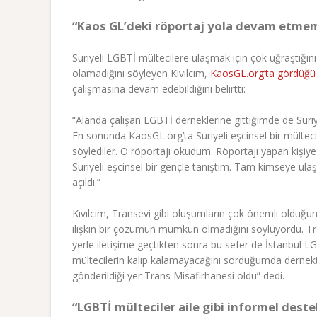
“Kaos GL’deki röportaj yola devam etmem
Suriyeli LGBTİ mültecilere ulaşmak için çok uğraştığın
olamadığını söyleyen Kıvılcım,
KaosGL.org’ta gördüğü 
çalışmasına devam edebildiğini belirtti:
“Alanda çalışan LGBTİ derneklerine gittiğimde de Suri
En sonunda KaosGL.org’ta Suriyeli eşcinsel bir mültec
söylediler. O röportajı okudum. Röportajı yapan kişiye
Suriyeli eşcinsel bir gençle tanıştım. Tam kimseye u
açıldı.”
Kıvılcım, Transevi gibi oluşumların çok önemli olduğunu 
ilişkin bir çözümün mümkün olmadığını söylüyordu. Tra
yerle iletişime geçtikten sonra bu sefer de İstanbul 
mültecilerin kalıp kalamayacağını sorduğumda dernekt
gönderildiği yer Trans Misafirhanesi oldu” dedi.
“LGBTİ mülteciler aile gibi informel des