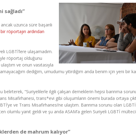
i sağladı”
ı ancak uzunca süre başarılı
bir röportajın ardından
yeli LGBTİ’lere ulaşamadım.
iyle röportaj olduğunu
 ulaştım ve onun vasıtasıyla
laşamayacağım dediğim, umudumu yitirdiğim anda benim için yeni bir ka
belirterek, “Suriyelilerle ilgili çalışan derneklerin hepsi barınma soru
ns Misafirhanesi, trans*evi gibi oluşumların önemi burada ortaya çıkt
LGBTİ’ye ve Trans Misafirhanesi’ne ulaştım. Barınma sorunu olan LGBTİ
en olumlu yanıt geldi ve şu anda ASAM’a gelen Suriyeli LGBTİ mültecil
teklerden de mahrum kalıyor”