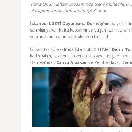
Trans Onur Haftası kapsamında trans mültecilerin sor
olacağımı sanmıştım, yanılmışım” dedi.
İstanbul LGBTİ Dayanışma Derneği
’nin bu yıl 6.sı
sahipliği yapan hafta kapsamında bugün (20 Haziran) t
ve transların barınma problemleri tartışıldı.
İsmail Beşikçi Vakfı’nda İstanbul LGBTİ’den
Deniz Tu
kadın
Mişa
, İstanbul Üniversitesi Siyasal Bilgiler Fakü
Derneği’nden
Cansu Alözkan
ve Pembe Hayat Dern