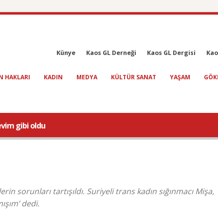
Künye
Kaos GL Derneği
Kaos GL Dergisi
Kao
N HAKLARI
KADIN
MEDYA
KÜLTÜR SANAT
YAŞAM
GÖK
evim gibi oldu
n sorunları tartışıldı. Suriyeli trans kadın sığınmacı Mişa,
ışım’ dedi.