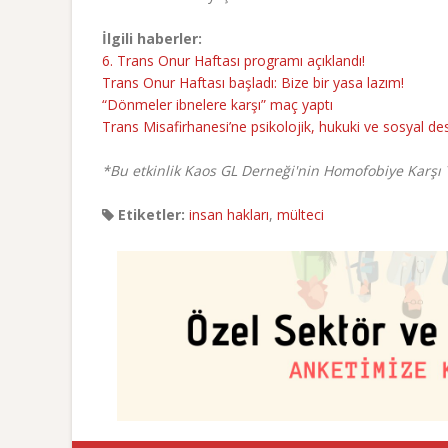
İlgili haberler:
6. Trans Onur Haftası programı açıklandı!
Trans Onur Haftası başladı: Bize bir yasa lazım!
“Dönmeler ibnelere karşı” maç yaptı
Trans Misafirhanesi’ne psikolojik, hukuki ve sosyal d
*Bu etkinlik Kaos GL Derneği'nin Homofobiye Karşı 
Etiketler:
insan hakları
,
mülteci