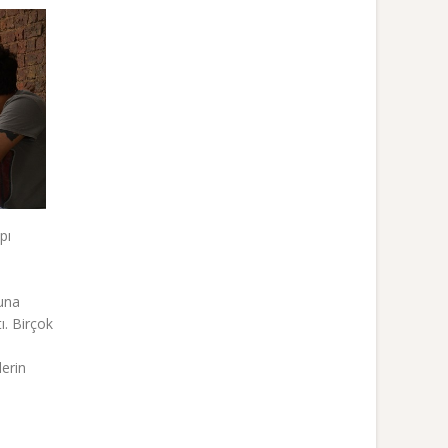
pı
nuna
ı. Birçok
erin