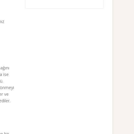
mız
ağını
a ise
ü.
 dönmeyi
er ve
diler.
n bir