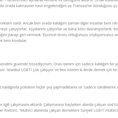
da orada kalmasının nasıl engellendiğini ve Transevi’ne döndüğünü şu
in reklam vardı. Ancak ben orada kaldığım zaman diğer insanlar beni rah
eye çalışıyorlar, eşyalarımı çalıyorlar ve bana kötü davranıyorlardı. B
iğim parayı geri vermedi. ‘Eşcinsel dostu olduğunuzu söylüyorsunuz 
ve beni kovdular.
kendimi güvende hissediyorum. Orası benim için sadece kaldığım bir ye
or. İstanbul LGBTİ çok çalışıyor ve ben isterim ki ilerde dernek için bir
kaldığında polislerin hiçbir şey yapmadıklarını ve ‘sadece izlediklerini’ 
e ilgili çalışmasını aktardı. Çalışmasına başlarken alanda çalışan sivil 
tan Kıvılcım, “Mülteci alanında çalışan derneklere Suriyeli LGBTİ mültecil