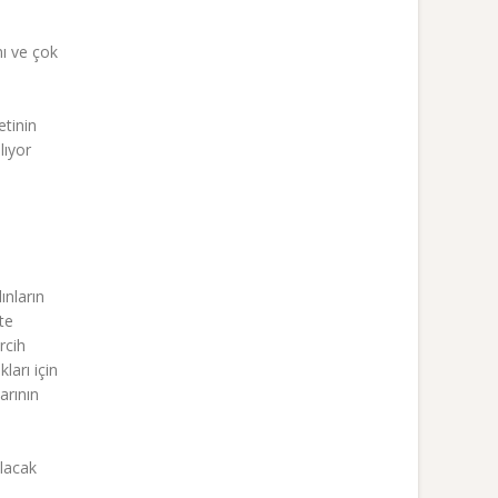
nı ve çok
tinin
lıyor
ınların
ite
rcih
ları için
arının
ılacak