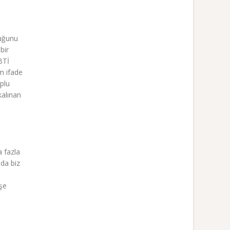
tuğunu
bir
BTİ
m ifade
plu
kalınan
 fazla
nda biz
şe