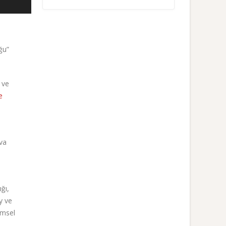
ğu”
 ve
e
ı
va
ğı,
y ve
imsel