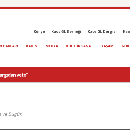
Künye
Kaos GL Derneği
Kaos GL Dergisi
Kao
N HAKLARI
KADIN
MEDYA
KÜLTÜR SANAT
YAŞAM
GÖK
yargıdan veto”
h ve Bugün.