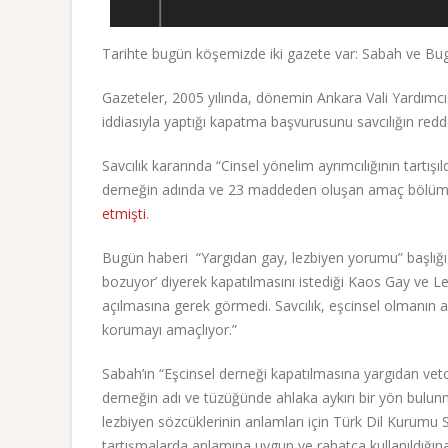
Tarihte bugün köşemizde iki gazete var: Sabah ve Bu
Gazeteler, 2005 yılında, dönemin Ankara Vali Yardımcı
iddiasıyla yaptığı kapatma başvurusunu savcılığın redd
Savcılık kararında “Cinsel yönelim ayrımcılığının tart
derneğin adında ve 23 maddeden oluşan amaç bölümün
etmişti
.
Bugün haberi “Yargıdan gay, lezbiyen yorumu” başlığı ile
bozuyor’ diyerek kapatılmasını istediği Kaos Gay ve 
açılmasına gerek görmedi. Savcılık, eşcinsel olmanın a
korumayı amaçlıyor.”
Sabah’ın “Eşcinsel derneği kapatılmasına yargıdan veto” 
derneğin adı ve tüzüğünde ahlaka aykırı bir yön bulun
lezbiyen sözcüklerinin anlamları için Türk Dil Kurumu S
tartışmalarda anlamına uygun ve rahatça kullanıldığına 