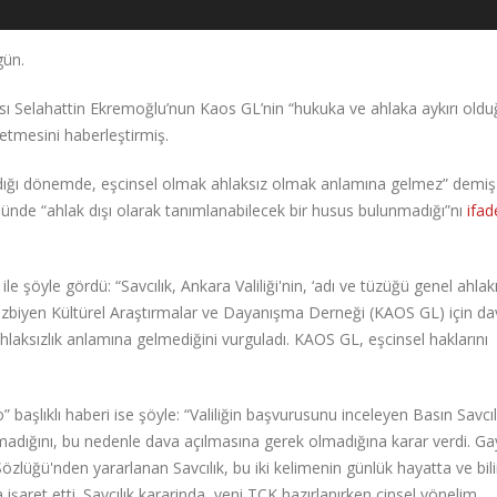
gün.
sı Selahattin Ekremoğlu’nun Kaos GL’nin “hukuka ve ahlaka aykırı oldu
etmesini haberleştirmiş.
ışıldığı dönemde, eşcinsel olmak ahlaksız olmak anlamına gelmez” demiş
de “ahlak dışı olarak tanımlanabilecek bir husus bulunmadığı”nı
ifad
 şöyle gördü: “Savcılık, Ankara Valiliği'nin, ‘adı ve tüzüğü genel ahlak
Lezbiyen Kültürel Araştırmalar ve Dayanışma Derneği (KAOS GL) için da
hlaksızlık anlamına gelmediğini vurguladı. KAOS GL, eşcinsel haklarını
başlıklı haberi ise şöyle: “Valiliğin başvurusunu inceleyen Basın Savcılı
madığını, bu nedenle dava açılmasına gerek olmadığına karar verdi. Ga
özlüğü'nden yararlanan Savcılık, bu iki kelimenin günlük hayatta ve bil
işaret etti. Savcılık kararinda, yeni TCK hazırlanırken cinsel yönelim