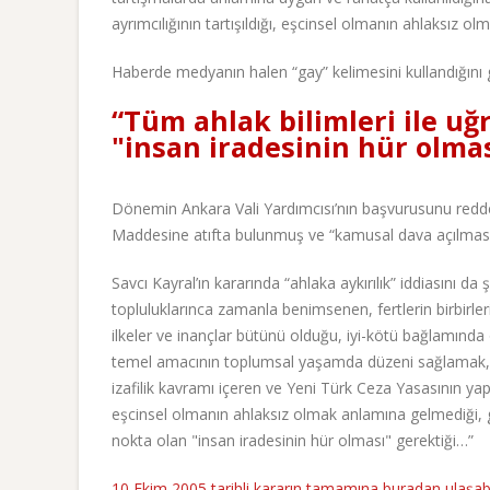
ayrımcılığının tartışıldığı, eşcinsel olmanın ahlaksız o
Haberde medyanın halen “gay” kelimesini kullandığı
“Tüm ahlak bilimleri ile uğ
"insan iradesinin hür olmas
Dönemin Ankara Vali Yardımcısı’nın başvurusunu redde
Maddesine atıfta bulunmuş ve “kamusal dava açılmas
Savcı Kayral’ın kararında “ahlaka aykırılık” iddiasını d
topluluklarınca zamanla benimsenen, fertlerin birbirleriy
ilkeler ve inançlar bütünü olduğu, iyi-kötü bağlamında 
temel amacının toplumsal yaşamda düzeni sağlamak, bir
izafilik kavramı içeren ve Yeni Türk Ceza Yasasının yapı
eşcinsel olmanın ahlaksız olmak anlamına gelmediği, ge
nokta olan "insan iradesinin hür olması" gerektiği…”
10 Ekim 2005 tarihli kararın tamamına buradan ulaşabil