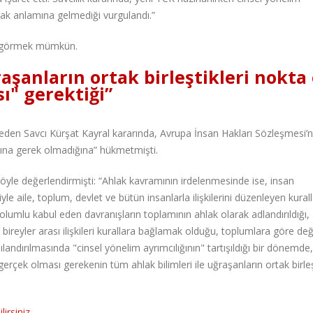
lmak anlamına gelmediği vurgulandı.”
nı görmek mümkün.
raşanların ortak birleştikleri nokta
ı" gerektiği”
den Savcı Kürşat Kayral kararında, Avrupa İnsan Hakları Sözleşmesi’n
ına gerek olmadığına” hükmetmişti.
a şöyle değerlendirmişti: “Ahlak kavramının irdelenmesinde ise, insan
le aile, toplum, devlet ve bütün insanlarla ilişkilerini düzenleyen kurall
olumlu kabul eden davranışların toplamının ahlak olarak adlandırıldığı,
eyler arası ilişkileri kurallara bağlamak olduğu, toplumlara göre değ
landırılmasında "cinsel yönelim ayrımcılığının" tartışıldığı bir dönemde,
rçek olması gerekenin tüm ahlak bilimleri ile uğraşanların ortak birleş
irsiniz
.