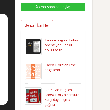
Whatsapp'da Paylaş
Benzer İçerikler
Tarihte bugün: 'Fuhuş
operasyonu değil,
polis tacizi'
KaosGL.org erişime
engellendi!
DİSK Basın-İş’ten
KaosGL.org’a sansüre
karşı dayanışma
çağrısı