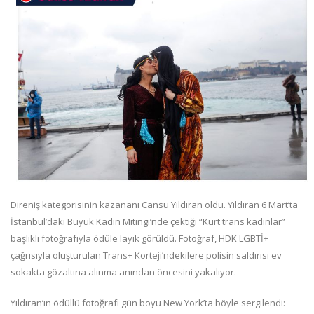
Direniş kategorisinin kazananı Cansu Yıldıran oldu. Yıldıran 6 Mart’ta
İstanbul’daki Büyük Kadın Mitingi’nde çektiği “Kürt trans kadınlar”
başlıklı fotoğrafıyla ödüle layık görüldü. Fotoğraf, HDK LGBTİ+
çağrısıyla oluşturulan Trans+ Korteji’ndekilere polisin saldırısı ev
sokakta gözaltına alınma anından öncesini yakalıyor.
Yıldıran’ın ödüllü fotoğrafı gün boyu New York’ta böyle sergilendi: