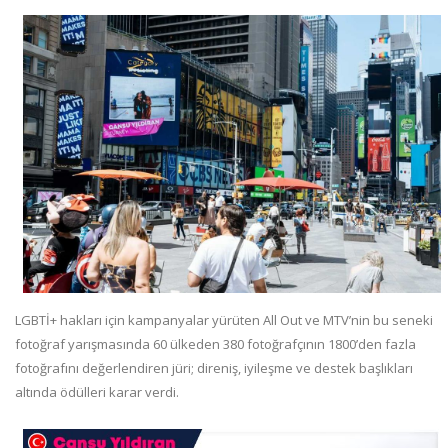
LGBTİ+ hakları için kampanyalar yürüten All Out ve MTV’nin bu seneki
fotoğraf yarışmasında 60 ülkeden 380 fotoğrafçının 1800’den fazla
fotoğrafını değerlendiren jüri; direniş, iyileşme ve destek başlıkları
altında ödülleri karar verdi.