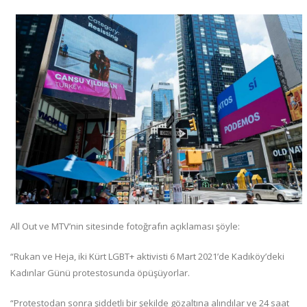
All Out ve MTV’nin sitesinde fotoğrafın açıklaması şöyle:
“Rukan ve Heja, iki Kürt LGBT+ aktivisti 6 Mart 2021’de Kadıköy’deki
Kadınlar Günü protestosunda öpüşüyorlar.
“Protestodan sonra şiddetli bir şekilde gözaltına alındılar ve 24 saat