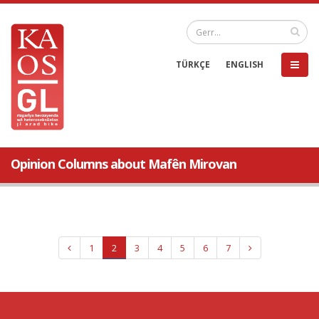
TÜRKÇE
ENGLISH
Opinion Columns about Mafên Mirovan
1
2
3
4
5
6
7