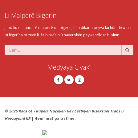
Li Malperê Bigerin
Ji bo ku di hundurê malperê de bigerin, hûn dikarin peyva ku hûn dixwazin
bi lêgerîna bi zevê li jêr binivîsin û naverokên peywendîdar bibînin.
Medyaya Civakî
©
2026 Kaos GL - Rûpela Nûçeyên Gey Lezbiyen Biseksüel Trans û
Hevzayend KR
| Hemî maf parastî ne.