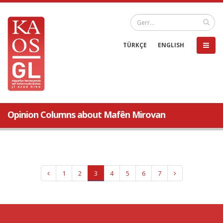
TÜRKÇE
ENGLISH
Opinion Columns about Mafên Mirovan
1
2
3
4
5
6
7