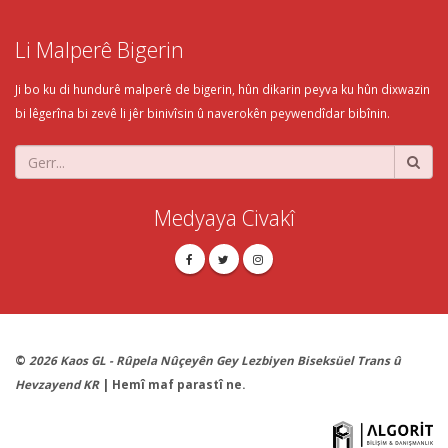
Li Malperê Bigerin
Ji bo ku di hundurê malperê de bigerin, hûn dikarin peyva ku hûn dixwazin
bi lêgerîna bi zevê li jêr binivîsin û naverokên peywendîdar bibînin.
Medyaya Civakî
©
2026 Kaos GL - Rûpela Nûçeyên Gey Lezbiyen Biseksüel Trans û
Hevzayend KR
| Hemî maf parastî ne.