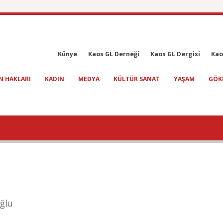
Künye
Kaos GL Derneği
Kaos GL Dergisi
Kao
N HAKLARI
KADIN
MEDYA
KÜLTÜR SANAT
YAŞAM
GÖK
ğlu