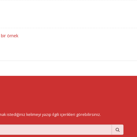
 bir örnek
istediğiniz kelimeyi yazıp ilgili içerikleri görebilirsiniz.