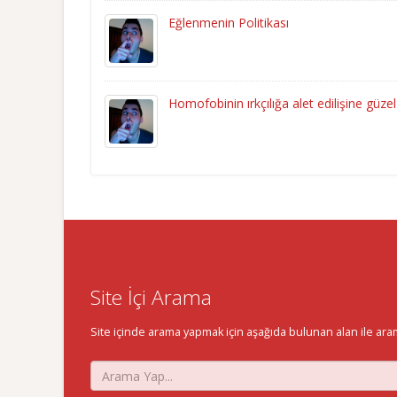
Eğlenmenin Politikası
Homofobinin ırkçılığa alet edilişine güzel
Site İçi Arama
Site içinde arama yapmak için aşağıda bulunan alan ile aramak 