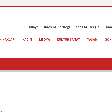
Künye
Kaos GL Derneği
Kaos GL Dergisi
Kao
N HAKLARI
KADIN
MEDYA
KÜLTÜR SANAT
YAŞAM
GÖK