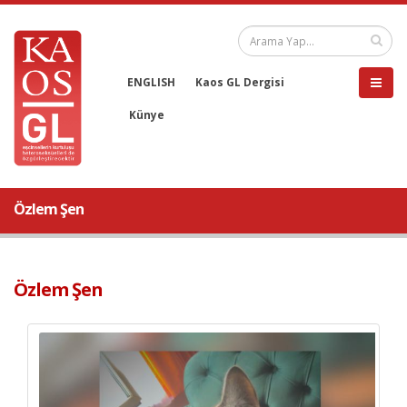
ENGLISH
Kaos GL Dergisi
Künye
Özlem Şen
Özlem Şen