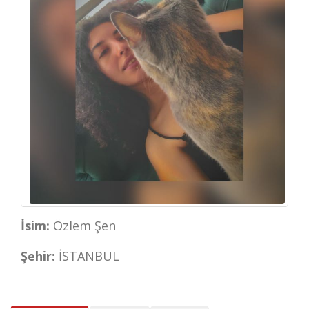
İsim:
Özlem Şen
Şehir:
İSTANBUL