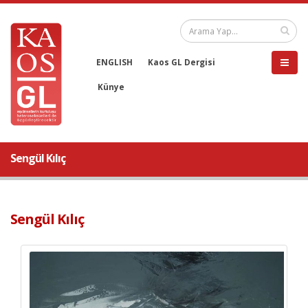
ENGLISH
Kaos GL Dergisi
Künye
Sengül Kılıç
Sengül Kılıç