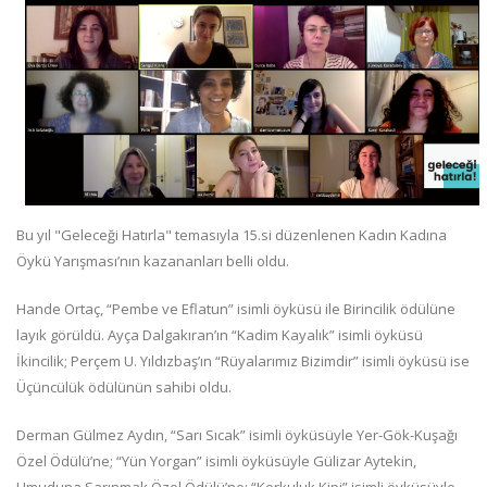
Bu yıl "Geleceği Hatırla" temasıyla 15.si düzenlenen Kadın Kadına
Öykü Yarışması’nın kazananları belli oldu.
Hande Ortaç, “Pembe ve Eflatun” isimli öyküsü ile Birincilik ödülüne
layık görüldü. Ayça Dalgakıran’ın “Kadim Kayalık” isimli öyküsü
İkincilik; Perçem U. Yıldızbaş’ın “Rüyalarımız Bizimdir” isimli öyküsü ise
Üçüncülük ödülünün sahibi oldu.
Derman Gülmez Aydın, “Sarı Sıcak” isimli öyküsüyle Yer-Gök-Kuşağı
Özel Ödülü’ne; “Yün Yorgan” isimli öyküsüyle Gülizar Aytekin,