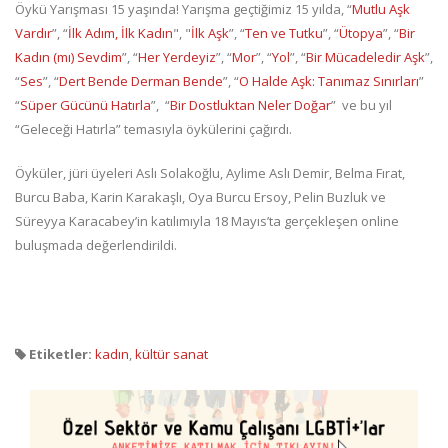
Öykü Yarışması 15 yaşında! Yarışma geçtiğimiz 15 yılda, “
Mutlu Aşk
Vardır
”, “
İlk Adım, İlk Kadın
", "
İlk Aşk
”, “
Ten ve Tutku
”, “
Ütopya
”, “
Bir
Kadın (mı) Sevdim
”, “
Her Yerdeyiz
”, “
Mor
”, “
Yol
”, “
Bir Mücadeledir Aşk
”,
“
Ses
”, “
Dert Bende Derman Bende
”, “
O Halde Aşk: Tanımaz Sınırları
”
“
Süper Gücünü Hatırla
”, “
Bir Dostluktan Neler Doğar
” ve bu yıl
“Geleceği Hatırla” temasıyla öykülerini çağırdı.
Öyküler, jüri üyeleri Aslı Solakoğlu, Aylime Aslı Demir, Belma Fırat,
Burcu Baba, Karin Karakaşlı, Oya Burcu Ersoy, Pelin Buzluk ve
Süreyya Karacabey’in katılımıyla 18 Mayıs’ta gerçekleşen online
buluşmada değerlendirildi.
Etiketler:
kadın
,
kültür sanat