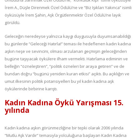
Umuduna Sarınmak Özel Ödülü’ne; “Korkuluk Kipi” isimli öyküsüyle
İrem A., Düşle Direnmek Özel Ödülü’ne ve “Biz Işıkları Yakınca” isimli
öyküsüyle İrem Şahin, Aşk Örgütlenmektir Özel Ödülü’ne layık
görüldü.
Geleceğin neredeyse yalnızca kaygı duygusuyla duyumsanabildiği
bu günlerde “Geleceği Hatırla!” teması ile hedeflenen kadın kadına
aşkın neşe ve sevincini, olması arzulanan geçmişin geleceğinden
bugüne taşıyacak öykülere ilham vermekti. Hatırlama ediminin ve
belleğin “özneleştiren”, “politik özneleri bir araya getiren” ve de
bundan doğru “bugünü yeniden kuran etkisi” açıktı. Bu açıklığın ve
umut ilkesinin politik potansiyelleri bu yıl kadın kadına aşk
öykülerinde birbirine karıştı.
Kadın Kadına Öykü Yarışması 15.
yılında
Kadın kadına aşkın görünmezliğine bir tepki olarak 2006 yılında
“Mutlu Aşk Vardır” temasıyla yolculuğuna başlayan Kadın Kadına