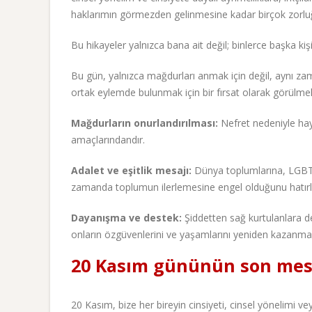
haklarımın görmezden gelinmesine kadar birçok zorlu
Bu hikayeler yalnızca bana ait değil; binlerce başka kişi
Bu gün, yalnızca mağdurları anmak için değil, aynı z
ortak eylemde bulunmak için bir fırsat olarak görülmek
Mağdurların onurlandırılması:
Nefret nedeniyle hay
amaçlarındandır.
Adalet ve eşitlik mesajı:
Dünya toplumlarına, LGBTQ+
zamanda toplumun ilerlemesine engel olduğunu hatırl
Dayanışma ve destek:
Şiddetten sağ kurtulanlara d
onların özgüvenlerini ve yaşamlarını yeniden kazanmal
20 Kasım gününün son mesaj
20 Kasım, bize her bireyin cinsiyeti, cinsel yönelimi v