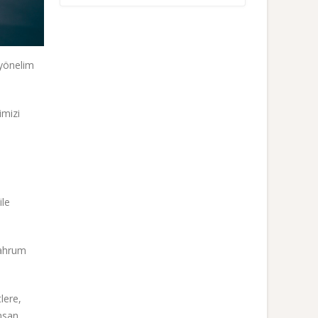
 yönelim
imizi
ile
mahrum
lere,
insan