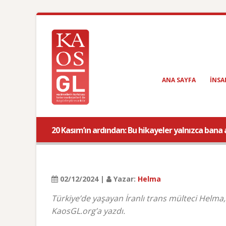
ANA SAYFA
INSA
20 Kasım’ın ardından: Bu hikayeler yalnızca bana a
02/12/2024 |
Yazar:
Helma
Türkiye’de yaşayan İranlı trans mülteci Hel
KaosGL.org’a yazdı.