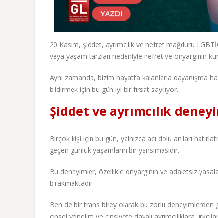
20 Kasım, şiddet, ayrımcılık ve nefret mağduru LGBTİQ
veya yaşam tarzları nedeniyle nefret ve önyargının kurb
Aynı zamanda, bizim hayatta kalanlarla dayanışma hali
bildirmek için bu gün iyi bir fırsat sayılıyor.
Şiddet ve ayrımcılık deney
Birçok kişi için bu gün, yalnızca acı dolu anıları hat
geçen günlük yaşamların bir yansımasıdır.
Bu deneyimler, özellikle önyargının ve adaletsiz yas
bırakmaktadır.
Ben de bir trans birey olarak bu zorlu deneyimlerden g
cinsel yönelim ve cinsiyete dayalı ayrımcılıklara, ırkçı