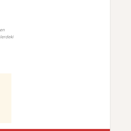
den
lerdeki