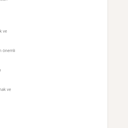
k ve
en önemli
ı
lmak ve