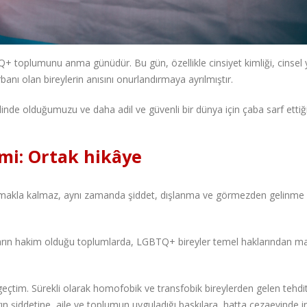
+ toplumunu anma günüdür. Bu gün, özellikle cinsiyet kimliği, cinsel
anı olan bireylerin anısını onurlandırmaya ayrılmıştır.
nde olduğumuzu ve daha adil ve güvenli bir dünya için çaba sarf ettiğ
imi: Ortak hikâye
ırlatmakla kalmaz, aynı zamanda şiddet, dışlanma ve görmezden gelinme 
aların hakim olduğu toplumlarda, LGBTQ+ bireyler temel haklarından 
eçtim. Sürekli olarak homofobik ve transfobik bireylerden gelen tehdit
ların şiddetine, aile ve toplumun uyguladığı baskılara, hatta cezaevinde 