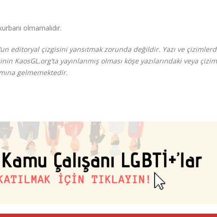
 kurbanı olmamalıdır.
un editoryal çizgisini yansıtmak zorunda değildir. Yazı ve çizimler
ginin KaosGL.org’ta yayınlanmış olması köşe yazılarındaki veya çizim
lamına gelmemektedir.