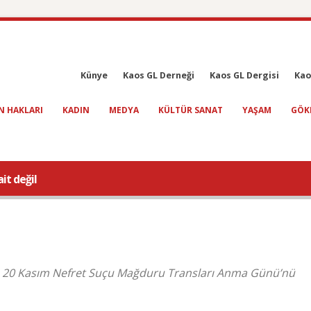
Künye
Kaos GL Derneği
Kaos GL Dergisi
Kao
N HAKLARI
KADIN
MEDYA
KÜLTÜR SANAT
YAŞAM
GÖK
it değil
ma, 20 Kasım Nefret Suçu Mağduru Transları Anma Günü’nü