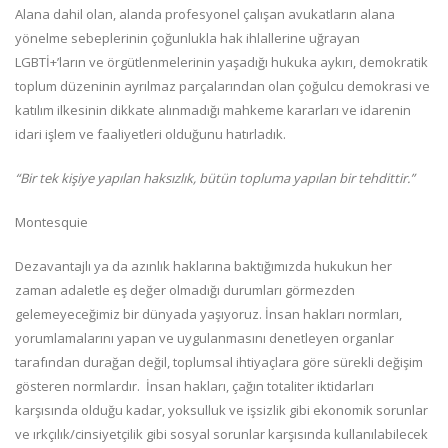
Alana dahil olan, alanda profesyonel çalışan avukatların alana
yönelme sebeplerinin çoğunlukla hak ihlallerine uğrayan
LGBTİ+’ların ve örgütlenmelerinin yaşadığı hukuka aykırı, demokratik
toplum düzeninin ayrılmaz parçalarından olan çoğulcu demokrasi ve
katılım ilkesinin dikkate alınmadığı mahkeme kararları ve idarenin
idari işlem ve faaliyetleri olduğunu hatırladık.
“Bir tek kişiye yapılan haksızlık, bütün topluma yapılan bir tehdittir.”
Montesquie
Dezavantajlı ya da azınlık haklarına baktığımızda hukukun her
zaman adaletle eş değer olmadığı durumları görmezden
gelemeyeceğimiz bir dünyada yaşıyoruz. İnsan hakları normları,
yorumlamalarını yapan ve uygulanmasını denetleyen organlar
tarafından durağan değil, toplumsal ihtiyaçlara göre sürekli değişim
gösteren normlardır. İnsan hakları, çağın totaliter iktidarları
karşısında olduğu kadar, yoksulluk ve işsizlik gibi ekonomik sorunlar
ve ırkçılık/cinsiyetçilik gibi sosyal sorunlar karşısında kullanılabilecek