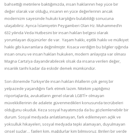
bahsettiği metinlere baktığımızda, insan haklarının hep yüce bir
değer olarak var olduğu, insanın en yüce değerlerinin ancak
modernizm sayesinde hukuki karşılığını bulabildiği sonucuna
ulaşabiliriz. Ayrıca İslamiyetin Peygamberi Olan Hz. Muhammed’in
632 yılında Veda Hutbesini bir insan hakları belgesi olarak
yorumlayan düşünürler de var. Yaşam hakkı, eşitlik hakkı ve mülkiyet
hakkı gibi kavramlara değinilmiştir. Kısaca verdiğim bu bilgiler ışığında
insan onuru ve insan hakları hukuken, modern anlayışta var olması
Magna Carta’ya dayandırabilecek olsak da insana verilen değer,
insanlık tarihi kadar da eskidir demek mümkündür.
Son dönemde Türkiye’de insan hakları ihlallerin çok geniş bir
yelpazede yaşandığını fark etmek lazım. Nitekim yaptığımız
röportajlarda, avukatların genel olarak LGBTİ+ olmayan
müvekkillerinin de adalete güvenmedikleri konusunda tecrübeleri
olduğunu okuduk. Keza sosyal hayatımızda da bu gözlemlenebilir bir
durum. Sosyal medyada anlatılamayan, fark edilemeyen açlık ve
yoksulluk hikayeleri, sosyal medyada tepki alamayan, duyulmayan
cinsel suçlar… faiileri kim, mağdurlar kim bilmiyoruz. Birileri bir yerde