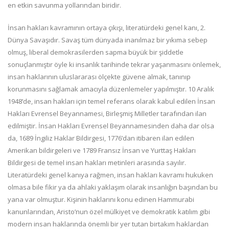
en etkin savunma yollarından biridir.
İnsan hakları kavramının ortaya çıkışı, literatürdeki genel kanı, 2.
Dünya Savaşıdır. Savaş tüm dünyada inanılmaz bir yıkıma sebep
olmuş, liberal demokrasilerden sapma büyük bir şiddetle
sonuçlanmıştır öyle ki insanlık tarihinde tekrar yaşanmasını önlemek,
insan haklarının uluslararası ölçekte güvene almak, tanınıp
korunmasını sağlamak amacıyla düzenlemeler yapılmıştır. 10 Aralık
1948’de, insan hakları için temel referans olarak kabul edilen İnsan
Hakları Evrensel Beyannamesi, Birleşmiş Milletler tarafından ilan
edilmiştir. İnsan Hakları Evrensel Beyannamesinden daha dar olsa
da, 1689 İngiliz Haklar Bildirgesi, 1776’dan itibaren ilan edilen
Amerikan bildirgeleri ve 1789 Fransız İnsan ve Yurttaş Hakları
Bildirgesi de temel insan hakları metinleri arasında sayılır.
Literatürdeki genel kanıya rağmen, insan hakları kavramı hukuken
olmasa bile fikir ya da ahlaki yaklaşım olarak insanlığın başından bu
yana var olmuştur. Kişinin haklarını konu edinen Hammurabi
kanunlarından, Aristo’nun özel mülkiyet ve demokratik katılım gibi
modern insan haklarında önemli bir yer tutan birtakım haklardan