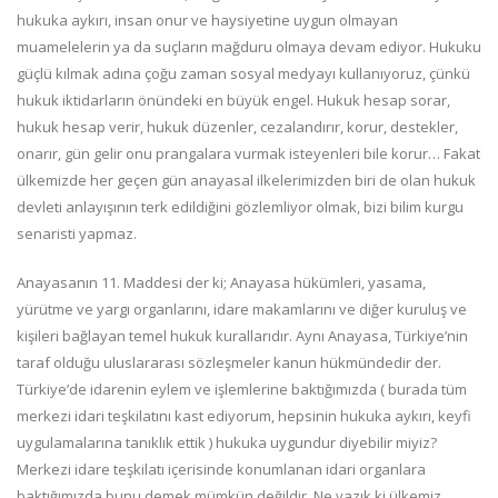
hukuka aykırı, insan onur ve haysiyetine uygun olmayan
muamelelerin ya da suçların mağduru olmaya devam ediyor. Hukuku
güçlü kılmak adına çoğu zaman sosyal medyayı kullanıyoruz, çünkü
hukuk iktidarların önündeki en büyük engel. Hukuk hesap sorar,
hukuk hesap verir, hukuk düzenler, cezalandırır, korur, destekler,
onarır, gün gelir onu prangalara vurmak isteyenleri bile korur… Fakat
ülkemizde her geçen gün anayasal ilkelerimizden biri de olan hukuk
devleti anlayışının terk edildiğini gözlemliyor olmak, bizi bilim kurgu
senaristi yapmaz.
Anayasanın 11. Maddesi der ki; Anayasa hükümleri, yasama,
yürütme ve yargı organlarını, idare makamlarını ve diğer kuruluş ve
kişileri bağlayan temel hukuk kurallarıdır. Aynı Anayasa, Türkiye’nin
taraf olduğu uluslararası sözleşmeler kanun hükmündedir der.
Türkiye’de idarenin eylem ve işlemlerine baktığımızda ( burada tüm
merkezi idari teşkilatını kast ediyorum, hepsinin hukuka aykırı, keyfi
uygulamalarına tanıklık ettik ) hukuka uygundur diyebilir miyiz?
Merkezi idare teşkilatı içerisinde konumlanan idari organlara
baktığımızda bunu demek mümkün değildir. Ne yazık ki ülkemiz