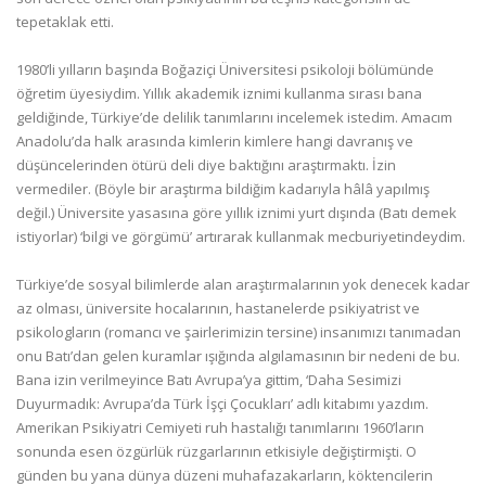
tepetaklak etti.
1980’li yılların başında Boğaziçi Üniversitesi psikoloji bölümünde
öğretim üyesiydim. Yıllık akademik iznimi kullanma sırası bana
geldiğinde, Türkiye’de delilik tanımlarını incelemek istedim. Amacım
Anadolu’da halk arasında kimlerin kimlere hangi davranış ve
düşüncelerinden ötürü deli diye baktığını araştırmaktı. İzin
vermediler. (Böyle bir araştırma bildiğim kadarıyla hâlâ yapılmış
değil.) Üniversite yasasına göre yıllık iznimi yurt dışında (Batı demek
istiyorlar) ‘bilgi ve görgümü’ artırarak kullanmak mecburiyetindeydim.
Türkiye’de sosyal bilimlerde alan araştırmalarının yok denecek kadar
az olması, üniversite hocalarının, hastanelerde psikiyatrist ve
psikologların (romancı ve şairlerimizin tersine) insanımızı tanımadan
onu Batı’dan gelen kuramlar ışığında algılamasının bir nedeni de bu.
Bana izin verilmeyince Batı Avrupa’ya gittim, ‘Daha Sesimizi
Duyurmadık: Avrupa’da Türk İşçi Çocukları’ adlı kitabımı yazdım.
Amerikan Psikiyatri Cemiyeti ruh hastalığı tanımlarını 1960’ların
sonunda esen özgürlük rüzgarlarının etkisiyle değiştirmişti. O
günden bu yana dünya düzeni muhafazakarların, köktencilerin