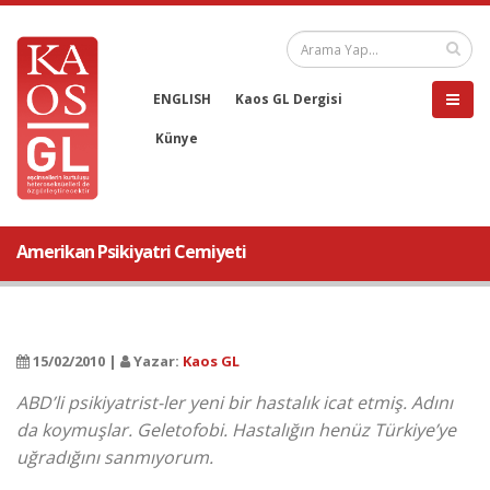
ENGLISH
Kaos GL Dergisi
Künye
Amerikan Psikiyatri Cemiyeti
15/02/2010 |
Yazar:
Kaos GL
ABD’li psikiyatrist-ler yeni bir hastalık icat etmiş. Adını
da koymuşlar. Geletofobi. Hastalığın henüz Türkiye’ye
uğradığını sanmıyorum.