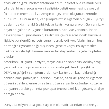
etkisi altına girdi. Parlamentolarda sol muhalefet bile kalmadı. ‘70’li
yıllarda, bireyin potansiyelini geliştirip geliştirememesinde sosyal
faktörlerin önemi, adil ve zengin bir çevrenin oluşumu üzerinde
durulurdu. Günümüzde, vahşi kapitalizmin egemen olduğu 20. yüzyıl
başlarında da inanıldığı gibi, tekrar kalıtım vurgulanıyor. Genleriniz iyi,
beyin dalgalarınız uygunsa kurtardınız. Kötüyse yandınız. İnsan
davranış ve düşüncelerinin, kalıtımıyla çevresi arasındaki karşılıkla
ilişkiyle belirlendiği gerçeği gene hasıraltı ediliyor. Allahın insanı beş
parmağı bir yaratmadığı düşüncesi gene revaçta. Psikiyatristler
psikoterapiyle ilişki kurmak yerine ilaç dayıyorlar. Reçete müptelası
oldular
Amerikan Psikiyatri Cemiyeti, Mayıs 2013’de son halini açıklayacağı
yeni psikopatoloji tanımlarını bu ortamda şekillendiriyor.(bknz.
DSMV.org) Ağırlık semptomlardan çok kalıtımdan kaynaklandığı
sanılan olası patolojiler üzerine. Böylece, özellikle gençler, egemen
düzenin beklentilerine biraz ters düşen ergenlik çağındaki çocuklar,
dünyanın dört bir yanında ‘psikopat öncesi özellikler gösteriyor’ diye
damgalanacak.
Dünyada milyonlarca çocuk aşı bile olamadıklarından ölürken yeni