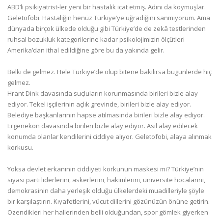
ABD’li psikiyatrist-ler yeni bir hastalık icat etmiş. Adını da koymuşlar.
Geletofobi. Hastalığın henüz Türkiye’ye uğradığını sanmıyorum. Ama
dünyada birçok ülkede olduğu gibi Türkiye’de de zekâ testlerinden
ruhsal bozukluk kategorilerine kadar psikolojimizin ölçütleri
Amerika’dan ithal edildiğine göre bu da yakında gelir.
Belki de gelmez. Hele Türkiye’de olup bitene bakılırsa bugünlerde hiç
gelmez.
Hrant Dink davasında suçluların korunmasında birileri bizle alay
ediyor. Tekel işçilerinin açlık grevinde, birileri bizle alay ediyor.
Belediye başkanlarının hapse atılmasında birileri bizle alay ediyor.
Ergenekon davasında birileri bizle alay ediyor. Asıl alay edilecek
konumda olanlar kendilerini ciddiye alıyor. Geletofobi, alaya alınmak
korkusu.
Yoksa devlet erkanının ciddiyeti korkunun maskesi mi? Türkiye’nin
siyasi parti liderlerini, askerlerini, hakimlerini, üniversite hocalarını,
demokrasinin daha yerleşik olduğu ülkelerdeki muadilleriyle şöyle
bir karşılaştırın. Kıyafetlerini, vücut dillerini gözünüzün önüne getirin.
Özendikleri her hallerinden belli olduğundan, spor gömlek giyerken