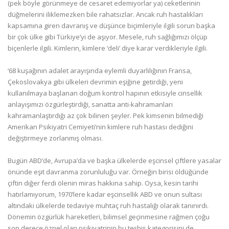
(pek böyle görünmeye de cesaret edemiyorlar ya) ceketlerinin
düğmelerini iliklemezken bile rahatsızlar. Ancak ruh hastalıkları
kapsamına giren davranış ve düşünce biçimleriyle ilgili sorun başka
bir çok ülke gibi Türkiye’yi de aşıyor. Mesele, ruh sağlığımızı ölçüp
biçenlerle ilgili. Kimlerin, kimlere ‘deli’ diye karar verdikleriyle ilgili.
‘68 kuşağının adalet arayışında eylemli duyarlılığının Fransa,
Çekoslovakya gibi ülkeleri devrimin eşiğine getirdiği, yeni
kullanılmaya başlanan doğum kontrol hapının etkisiyle cinsellik
anlayışımızı özgürleştirdiği, sanatta anti-kahramanları
kahramanlaştırdığı az çok bilinen şeyler. Pek kimsenin bilmediği
Amerikan Psikiyatri Cemiyeti’nin kimlere ruh hastası dediğini
değiştirmeye zorlanmış olması.
Bugün ABD’de, Avrupa’da ve başka ülkelerde eşcinsel çiftlere yasalar
önünde eşit davranma zorunluluğu var. Örneğin birisi öldüğünde
çiftin diğer ferdi ölenin miras hakkına sahip. Oysa, kesin tarihi
hatırlamıyorum, 1970’lere kadar eşcinsellik ABD ve onun sultası
altındaki ülkelerde tedaviye muhtaç ruh hastalığı olarak tanınırdı.
Dönemin özgürlük hareketleri, bilimsel geçinmesine rağmen çoğu
son derece öznel olan psikiyatrinin bu teşhis kategorisini de