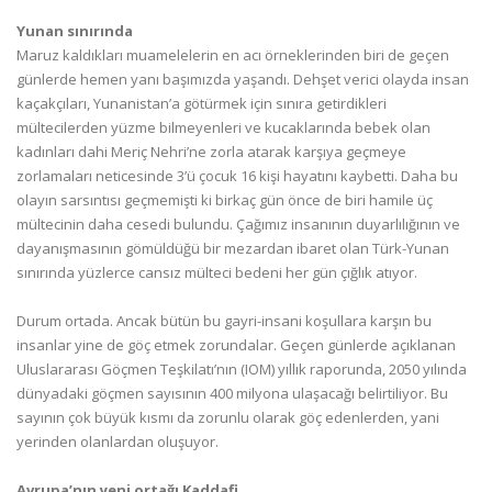
Yunan sınırında
Maruz kaldıkları muamelelerin en acı örneklerinden biri de geçen
günlerde hemen yanı başımızda yaşandı. Dehşet verici olayda insan
kaçakçıları, Yunanistan’a götürmek için sınıra getirdikleri
mültecilerden yüzme bilmeyenleri ve kucaklarında bebek olan
kadınları dahi Meriç Nehri’ne zorla atarak karşıya geçmeye
zorlamaları neticesinde 3’ü çocuk 16 kişi hayatını kaybetti. Daha bu
olayın sarsıntısı geçmemişti ki birkaç gün önce de biri hamile üç
mültecinin daha cesedi bulundu. Çağımız insanının duyarlılığının ve
dayanışmasının gömüldüğü bir mezardan ibaret olan Türk-Yunan
sınırında yüzlerce cansız mülteci bedeni her gün çığlık atıyor.
Durum ortada. Ancak bütün bu gayri-insani koşullara karşın bu
insanlar yine de göç etmek zorundalar. Geçen günlerde açıklanan
Uluslararası Göçmen Teşkilatı’nın (IOM) yıllık raporunda, 2050 yılında
dünyadaki göçmen sayısının 400 milyona ulaşacağı belirtiliyor. Bu
sayının çok büyük kısmı da zorunlu olarak göç edenlerden, yani
yerinden olanlardan oluşuyor.
Avrupa’nın yeni ortağı Kaddafi