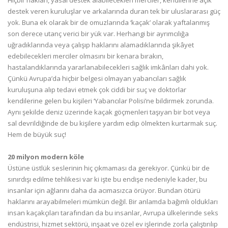
Hiçbir hakları, yasal destek alabilecekleri merciler, kendilerine açık
destek veren kuruluşlar ve arkalarında duran tek bir uluslararası güç
yok. Buna ek olarak bir de omuzlarında ‘kaçak’ olarak yaftalanmış
son derece utanç verici bir yük var. Herhangi bir ayrımcılığa
uğradıklarında veya çalışıp haklarını alamadıklarında şikâyet
edebilecekleri merciler olmasını bir kenara bırakın,
hastalandıklarında yararlanabilecekleri sağlık imkânları dahi yok.
Çünkü Avrupa’da hiçbir belgesi olmayan yabancıları sağlık
kuruluşuna alıp tedavi etmek çok ciddi bir suç ve doktorlar
kendilerine gelen bu kişileri ‘Yabancılar Polisi’ne bildirmek zorunda.
Aynı şekilde deniz üzerinde kaçak göçmenleri taşıyan bir bot veya
sal devrildiğinde de bu kişilere yardım edip ölmekten kurtarmak suç.
Hem de büyük suç!
20 milyon modern köle
Üstüne üstlük seslerinin hiç çıkmaması da gerekiyor. Çünkü bir de
sınırdışı edilme tehlikesi var ki işte bu endişe nedeniyle kader, bu
insanlar için ağlarını daha da acımasızca örüyor. Bundan ötürü
haklarını arayabilmeleri mümkün değil. Bir anlamda bağımlı oldukları
insan kaçakçıları tarafından da bu insanlar, Avrupa ülkelerinde seks
endüstrisi, hizmet sektörü, inşaat ve özel ev işlerinde zorla çalıştırılıp