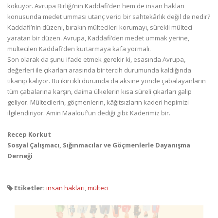
kokuyor. Avrupa Birliği’nin Kaddafi’den hem de insan hakları
konusunda medet umması utanç verici bir sahtekârlık değil de nedir?
Kaddafi’nin düzeni, bırakın mültecileri korumayı, sürekli mülteci
yaratan bir düzen. Avrupa, Kaddafi’den medet ummak yerine,
mültecileri Kaddafi’den kurtarmaya kafa yormalı.
Son olarak da şunu ifade etmek gerekir ki, esasında Avrupa,
değerleri ile çıkarları arasında bir tercih durumunda kaldığında
tıkanıp kalıyor. Bu ikircikli durumda da aksine yönde çabalayanların
tüm çabalarına karşın, daima ülkelerin kısa süreli çıkarları galip
geliyor. Mültecilerin, göçmenlerin, kâğıtsızların kaderi hepimizi
ilgilendiriyor. Amin Maalouf’un dediği gibi: Kaderimiz bir.
Recep Korkut
Sosyal Çalışmacı, Sığınmacılar ve Göçmenlerle Dayanışma
Derneği
Etiketler:
insan hakları
,
mülteci