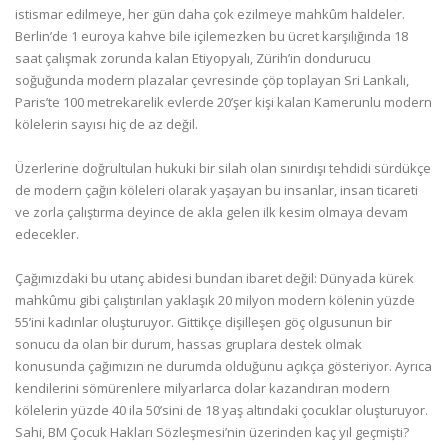
istismar edilmeye, her gün daha çok ezilmeye mahkûm haldeler.
Berlin’de 1 euroya kahve bile içilemezken bu ücret karşılığında 18
saat çalışmak zorunda kalan Etiyopyalı, Zürih’in dondurucu
soğuğunda modern plazalar çevresinde çöp toplayan Sri Lankalı,
Paris’te 100 metrekarelik evlerde 20’şer kişi kalan Kamerunlu modern
kölelerin sayısı hiç de az değil.
Üzerlerine doğrultulan hukuki bir silah olan sınırdışı tehdidi sürdükçe
de modern çağın köleleri olarak yaşayan bu insanlar, insan ticareti
ve zorla çalıştırma deyince de akla gelen ilk kesim olmaya devam
edecekler.
Çağımızdaki bu utanç abidesi bundan ibaret değil: Dünyada kürek
mahkûmu gibi çalıştırılan yaklaşık 20 milyon modern kölenin yüzde
55’ini kadınlar oluşturuyor. Gittikçe dişilleşen göç olgusunun bir
sonucu da olan bir durum, hassas gruplara destek olmak
konusunda çağımızın ne durumda olduğunu açıkça gösteriyor. Ayrıca
kendilerini sömürenlere milyarlarca dolar kazandıran modern
kölelerin yüzde 40 ila 50’sini de 18 yaş altındaki çocuklar oluşturuyor.
Sahi, BM Çocuk Hakları Sözleşmesi’nin üzerinden kaç yıl geçmişti?