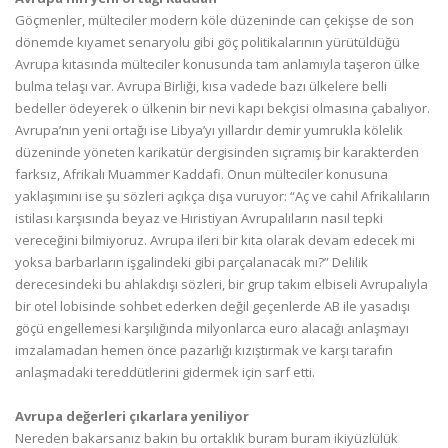
Göçmenler, mülteciler modern köle düzeninde can çekişse de son
dönemde kıyamet senaryolu gibi göç politikalarının yürütüldüğü
Avrupa kıtasında mülteciler konusunda tam anlamıyla taşeron ülke
bulma telaşı var. Avrupa Birliği, kısa vadede bazı ülkelere belli
bedeller ödeyerek o ülkenin bir nevi kapı bekçisi olmasına çabalıyor.
Avrupa’nın yeni ortağı ise Libya’yı yıllardır demir yumrukla kölelik
düzeninde yöneten karikatür dergisinden sıçramış bir karakterden
farksız, Afrikalı Muammer Kaddafi. Onun mülteciler konusuna
yaklaşımını ise şu sözleri açıkça dışa vuruyor: “Aç ve cahil Afrikalıların
istilası karşısında beyaz ve Hıristiyan Avrupalıların nasıl tepki
vereceğini bilmiyoruz. Avrupa ileri bir kıta olarak devam edecek mi
yoksa barbarların işgalindeki gibi parçalanacak mı?” Delilik
derecesindeki bu ahlakdışı sözleri, bir grup takım elbiseli Avrupalıyla
bir otel lobisinde sohbet ederken değil geçenlerde AB ile yasadışı
göçü engellemesi karşılığında milyonlarca euro alacağı anlaşmayı
imzalamadan hemen önce pazarlığı kızıştırmak ve karşı tarafın
anlaşmadaki tereddütlerini gidermek için sarf etti.
Avrupa değerleri çıkarlara yeniliyor
Nereden bakarsanız bakın bu ortaklık buram buram ikiyüzlülük