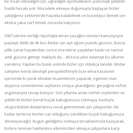
bir insan olmadığım için, uğradığım ayrımcılıkların, psikolojik şiddetin
haddi hesabı yok. Mücadele etmeye doğumuyla başlayan bizler
çalıştığımız sektörlerde hayatta kalabilmek ve buradayız demek için
ekstra çaba sarf etmek zorunda kalıyoruz.
2007 yılında verdiği röportajla ekran yasağını resmen kamuoyuyla
paylaştı. Belki de ilk kez iktidar için açtı ağzını yumdu gözünü. Bunca
yıllık sanat hayatından sonra ona tekrar yaşatılan baskı ve sansür
artık gücüne gitmişti. Haklıydı da… 40 koca yılını adamıştı bu ülkenin
sanatına. Yapılan bu baskı aslında bizler için oldukça tanıdık. İktidar
sahipleri kendi ideolojik perspektifleriyle bize elma kasasının
içerisinde ki çürük elmalar muamelesini yaparak, egemen olan
düşünce sistemlerinin açıklarını ortaya çıkardığımız gerçeğine nefret
argümanıyla cevap buluyor. Son yıllarda artan nefret söylemleri ve
şiddet ile bizleri kendi küçük kabuğumuza sokmaya, baskıyla
oluşturdukları iktidarlarına zeval getirmemek için çalışıyorlar. Ne
kadar iterlerse itsinler var olduğunu sandıkları küçük kabuğumuza
dönmeyeceğiz. Bugün geldiğimiz noktaya tırnaklarımızla kazıyarak,
bizlere tanınan haklarımızı ellerimizden almaya çalışanlara karşı