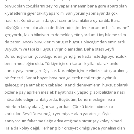
büyük olan çocuklarını seyirci yapar annemin bana göre abartı olan
kıyafetlerini giyer taklit yapardım. Sanıyorum yapmayanda çok
nadirdir. Kendi aramızda şov hazırlar bizimkilere oynardık. Bana
büyüğünce ne olacaksın dediklerinde içimden kocaman bir “sanane”
geçiyordu, lakin bilmiyorum demekle yetiniyordum. Hoş bilemezdim
de zaten. Ancak büyüklerim bir gün huysuz olacağımdan eminlerdi.
Büyüdüm ve tabi ki Huysuz Virjin olamadım. Daha ötesi Seyfi
Dursunoğlu’nun çocukluğundan gençliğine kadar istediği oyunculuk
benim mesleğim oldu. Türkiye için en karanlık yıllar olarak anıldı
sanat yaşamının geçtiği yıllar. Karanlığın içinde elimize tutuşturulmuş
bir fenerdi. Sanat hayatı boyunca gelecek nesiller için aydınlık
geleceği inşa etmek için çabaladı. Kendi deneyimlerini huysuz olarak
bizlerle paylaşırken meslek hayatındaki yaşadığı zorbalıklarla nasıl
mücadele ettiğini anlatıyordu. Büyüdüm, kendi mesleğimi icra
ederken kolay olacağını sanıyordum. Çünkü bizim adımıza o
zorlukları Seyfi Dursunoğlu yenmiş ve alan yaratmıştı. Öyle
sanıyordum fakat mesleğe adım attığımda hiçbir şey kolay olmadı.
Hala da kolay değil. Herhangi bir cinsiyet kimliği yada yönelimi olan