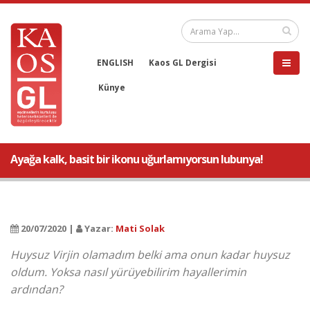
ENGLISH
Kaos GL Dergisi
Künye
Ayağa kalk, basit bir ikonu uğurlamıyorsun lubunya!
20/07/2020 |
Yazar:
Mati Solak
Huysuz Virjin olamadım belki ama onun kadar huysuz
oldum. Yoksa nasıl yürüyebilirim hayallerimin
ardından?