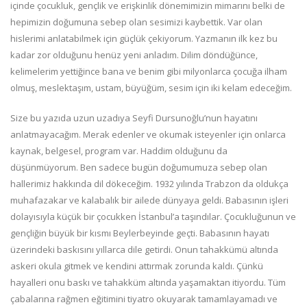
içinde çocukluk, gençlik ve erişkinlik dönemimizin mimarını belki de
hepimizin doğumuna sebep olan sesimizi kaybettik. Var olan
hislerimi anlatabilmek için güçlük çekiyorum. Yazmanın ilk kez bu
kadar zor olduğunu henüz yeni anladım. Dilim döndüğünce,
kelimelerim yettiğince bana ve benim gibi milyonlarca çocuğa ilham
olmuş, meslektaşım, ustam, büyüğüm, sesim için iki kelam edeceğim.
Size bu yazıda uzun uzadıya Seyfi Dursunoğlu’nun hayatını
anlatmayacağım. Merak edenler ve okumak isteyenler için onlarca
kaynak, belgesel, program var. Haddim olduğunu da
düşünmüyorum. Ben sadece bugün doğumumuza sebep olan
hallerimiz hakkında dil dökeceğim. 1932 yılında Trabzon da oldukça
muhafazakar ve kalabalık bir ailede dünyaya geldi. Babasının işleri
dolayısıyla küçük bir çocukken İstanbul’a taşındılar. Çocukluğunun ve
gençliğin büyük bir kısmı Beylerbeyinde geçti. Babasının hayatı
üzerindeki baskısını yıllarca dile getirdi. Onun tahakkümü altında
askeri okula gitmek ve kendini attırmak zorunda kaldı. Çünkü
hayalleri onu baskı ve tahakküm altında yaşamaktan itiyordu. Tüm
çabalarına rağmen eğitimini tiyatro okuyarak tamamlayamadı ve