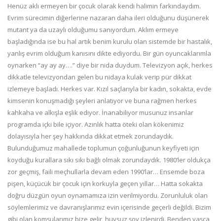
Henüz aklı ermeyen bir çocuk olarak kendi halimin farkındaydım.
Evrim sürecimin diğerlerine nazaran daha ileri olduğunu düşünerek
mutant ya da uzaylı olduğumu sanıyordum. Aklım ermeye
başladığında ise bu hal artık benim kurulu olan sistemde bir hastalık,
yanlış evrim olduğum kanısını dikte ediyordu. Bir gün oyuncaklarımla
oynarken “ay ay ay….” diye bir nida duydum. Televizyon açık, herkes
dikkatle televizyondan gelen bu nidaya kulak verip pür dikkat
izlemeye başladı. Herkes var. Kızıl saçlarıyla bir kadın, sokakta, evde
kimsenin konuşmadığı şeyleri anlatıyor ve buna rağmen herkes
kahkaha ve alkışla eşlik ediyor. İnanabiliyor musunuz insanlar
programda içki bile içiyor. Azınlık hatta öteki olan kökenimiz
dolayısıyla her şey hakkında dikkat etmek zorundaydık.
Bulunduğumuz mahallede toplumun çoğunluğunun keyfiyeti için
koyduğu kurallara sıkı sıkı bağlı olmak zorundaydık. 1980’ler oldukça
zor geçmiş, faili meçhullarla devam eden 1990’lar… Ensemde boza
pişen, küçücük bir çocuk için korkuyla geçen yıllar… Hatta sokakta
doğru düzgün oyun oynamamıza izin verilmiyordu. Zorunluluk olan
söylemlerimiz ve davranışlarımız evin içerisinde geçerli değildi. Bizim
gibi olan komşularımız bize gelir, huysuz şov izlenirdi. Benden yaşça