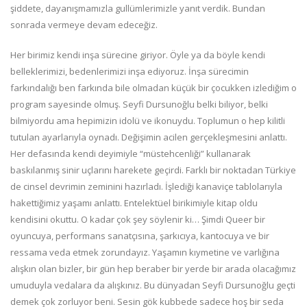
şiddete, dayanışmamızla gullümlerimizle yanıt verdik. Bundan
sonrada vermeye devam edeceğiz.
Her birimiz kendi inşa sürecine giriyor. Öyle ya da böyle kendi
belleklerimizi, bedenlerimizi inşa ediyoruz. İnşa sürecimin
farkındalığı ben farkında bile olmadan küçük bir çocukken izlediğim o
program sayesinde olmuş. Seyfi Dursunoğlu belki biliyor, belki
bilmiyordu ama hepimizin idolü ve ikonuydu. Toplumun o hep kilitli
tutulan ayarlarıyla oynadı. Değişimin acilen gerçekleşmesini anlattı.
Her defasında kendi deyimiyle “müstehcenliği” kullanarak
baskılanmış sinir uçlarını harekete geçirdi. Farklı bir noktadan Türkiye
de cinsel devrimin zeminini hazırladı. İşlediği kanaviçe tablolarıyla
hakettiğimiz yaşamı anlattı. Entelektüel birikimiyle kitap oldu
kendisini okuttu. O kadar çok şey söylenir ki… Şimdi Queer bir
oyuncuya, performans sanatçısına, şarkıcıya, kantocuya ve bir
ressama veda etmek zorundayız. Yaşamın kıymetine ve varlığına
alışkın olan bizler, bir gün hep beraber bir yerde bir arada olacağımız
umuduyla vedalara da alışkınız. Bu dünyadan Seyfi Dursunoğlu geçti
demek çok zorluyor beni. Sesin gök kubbede sadece hoş bir seda