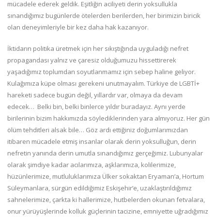
mücadele ederek geldik. Eşitliğin aciliyeti derin yoksullukla
sınandığımız bugünlerde ötelerden berilerden, her birimizin biricik
olan deneyimleriyle bir kez daha hak kazanıyor.
İktidarın politika üretmek için her sıkıştığında uyguladığı nefret
propagandası yalnız ve çaresiz olduğumuzu hissettirerek
yaşadığımız toplumdan soyutlanmamız için sebep haline geliyor.
Kulağımıza küpe olması gerekeni unutmayalım. Türkiye de LGBTİ+
hareketi sadece bugün değil, yıllardır var, olmaya da devam
edecek… Belki bin, belki binlerce yıldır buradayız. Aynı yerde
birilerinin bizim hakkımızda söylediklerinden yara almıyoruz. Her gün
ölüm tehditleri alsak bile… Göz ardı ettiğiniz doğumlarımızdan
itibaren mücadele etmiş insanlar olarak derin yoksulluğun, derin
nefretin yanında derin umutla sınandığımız gerçeğimiz. Lubunyalar
olarak şimdiye kadar acılarımıza, aşklarımıza, kolilerimize,
hüzünlerimize, mutluluklarımıza Ülker sokaktan Eryaman’a, Hortum
Süleymanlara, sürgün edildiğimiz Eskişehir’e, uzaklaştırıldığımız
sahnelerimize, çarkta ki hallerimize, hutbelerden okunan fetvalara,
onur yürüyüşlerinde kolluk güçlerinin tacizine, emniyette uğradığımız