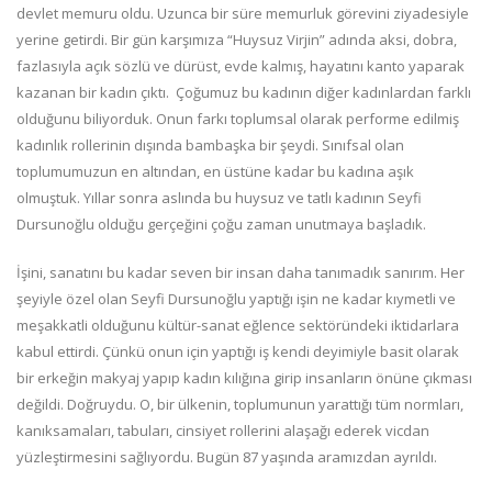
devlet memuru oldu. Uzunca bir süre memurluk görevini ziyadesiyle
yerine getirdi. Bir gün karşımıza “Huysuz Virjin” adında aksi, dobra,
fazlasıyla açık sözlü ve dürüst, evde kalmış, hayatını kanto yaparak
kazanan bir kadın çıktı. Çoğumuz bu kadının diğer kadınlardan farklı
olduğunu biliyorduk. Onun farkı toplumsal olarak performe edilmiş
kadınlık rollerinin dışında bambaşka bir şeydi. Sınıfsal olan
toplumumuzun en altından, en üstüne kadar bu kadına aşık
olmuştuk. Yıllar sonra aslında bu huysuz ve tatlı kadının Seyfi
Dursunoğlu olduğu gerçeğini çoğu zaman unutmaya başladık.
İşini, sanatını bu kadar seven bir insan daha tanımadık sanırım. Her
şeyiyle özel olan Seyfi Dursunoğlu yaptığı işin ne kadar kıymetli ve
meşakkatli olduğunu kültür-sanat eğlence sektöründeki iktidarlara
kabul ettirdi. Çünkü onun için yaptığı iş kendi deyimiyle basit olarak
bir erkeğin makyaj yapıp kadın kılığına girip insanların önüne çıkması
değildi. Doğruydu. O, bir ülkenin, toplumunun yarattığı tüm normları,
kanıksamaları, tabuları, cinsiyet rollerini alaşağı ederek vicdan
yüzleştirmesini sağlıyordu. Bugün 87 yaşında aramızdan ayrıldı.