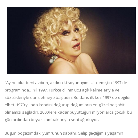
“Ay ne olur beni azdırın, azdırın ki soyunayım….” demiştin 1997 de
programında… Yıl 1997. Türkçe dilinin ucu açık kelimeleriyle ve
sözcükleriyle dans etmeye başladın. Bu dans ilk kez 1997 de değildi
elbet. 1970 yılında kendini doğurup doğumların en güzeline şahit
olmamızı sağladın. 2000’lere kadar büyüttüğün milyonlarca çocuk, bu
gün ardından beyaz zambaklarıyla seni uğurluyor.
Bugün boğazımdaki yumrunun sabahı. Gelip geçtiğimiz yaşamın