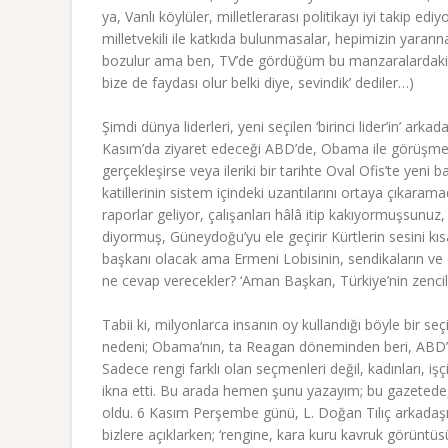
ya, Vanlı köylüler, milletlerarası politikayı iyi takip ed
milletvekili ile katkıda bulunmasalar, hepimizin yara
bozulur ama ben, TV’de gördüğüm bu manzaralardaki Van
bize de faydası olur belki diye, sevindik’ dediler…)
Şimdi dünya liderleri, yeni seçilen ‘birinci lider’in’ a
Kasım’da ziyaret edeceği ABD’de, Obama ile görüşmek i
gerçekleşirse veya ileriki bir tarihte Oval Ofis’te yen
katillerinin sistem içindeki uzantılarını ortaya çıkarama
raporlar geliyor, çalışanları hâlâ itip kakıyormuşsunuz,
diyormuş, Güneydoğu’yu ele geçirir Kürtlerin sesini 
başkanı olacak ama Ermeni Lobisinin, sendikaların ve eşc
ne cevap verecekler? ‘Aman Başkan, Türkiye’nin zenciler
Tabii ki, milyonlarca insanın oy kullandığı böyle bir 
nedeni; Obama’nın, ta Reagan döneminden beri, ABD’yi
Sadece rengi farklı olan seçmenleri değil, kadınları, 
ikna etti. Bu arada hemen şunu yazayım; bu gazetede, 
oldu. 6 Kasım Perşembe günü, L. Doğan Tılıç arkadaşım
bizlere açıklarken; ‘rengine, kara kuru kavruk görüntüs