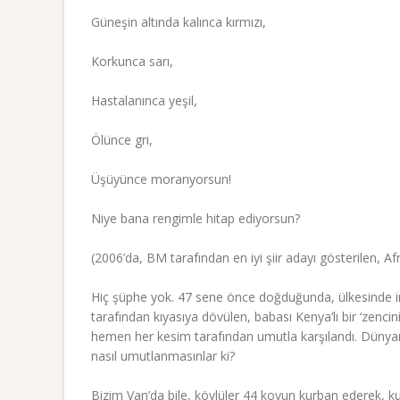
Güneşin altında kalınca kırmızı,
Korkunca sarı,
Hastalanınca yeşil,
Ölünce gri,
Üşüyünce morarıyorsun!
Niye bana rengimle hitap ediyorsun?
(2006’da, BM tarafından en iyi şiir adayı gösterilen, Af
Hiç şüphe yok. 47 sene önce doğduğunda, ülkesinde ins
tarafından kıyasıya dövülen, babası Kenya’lı bir ‘zenc
hemen her kesim tarafından umutla karşılandı. Dünyam
nasıl umutlanmasınlar ki?
Bizim Van’da bile, köylüler 44 koyun kurban ederek, ku