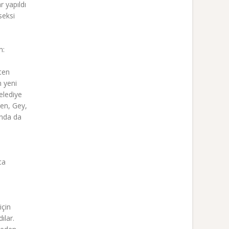
r yapıldı
seksi
m:
ten
n yeni
elediye
yen, Gey,
anda da
ca
için
ılar.