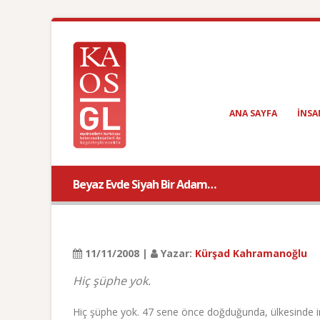
ANA SAYFA
INSA
Beyaz Evde Siyah Bir Adam…
11/11/2008 |
Yazar:
Kürşad Kahramanoğlu
Hiç şüphe yok.
Hiç şüphe yok. 47 sene önce doğduğunda, ülkesinde ins