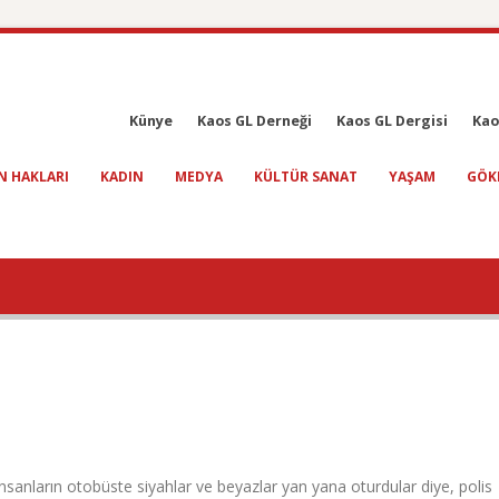
Künye
Kaos GL Derneği
Kaos GL Dergisi
Kao
N HAKLARI
KADIN
MEDYA
KÜLTÜR SANAT
YAŞAM
GÖK
anların otobüste siyahlar ve beyazlar yan yana oturdular diye, polis