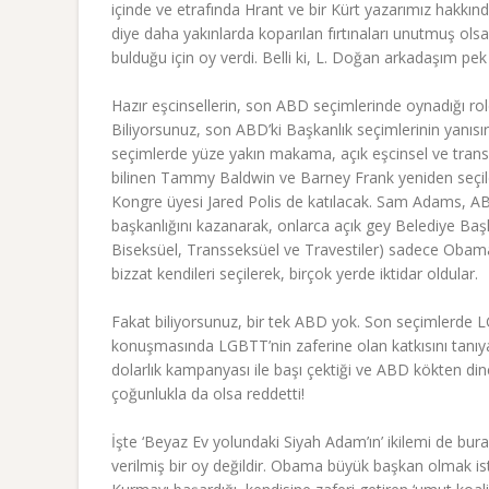
içinde ve etrafında Hrant ve bir Kürt yazarımız hakkınd
diye daha yakınlarda koparılan fırtınaları unutmuş ols
bulduğu için oy verdi. Belli ki, L. Doğan arkadaşım pe
Hazır eşcinsellerin, son ABD seçimlerinde oynadığı rol
Biliyorsunuz, son ABD’ki Başkanlık seçimlerinin yanıs
seçimlerde yüze yakın makama, açık eşcinsel ve transse
bilinen Tammy Baldwin ve Barney Frank yeniden seçildi
Kongre üyesi Jared Polis de katılacak. Sam Adams, ABD
başkanlığını kazanarak, onlarca açık gey Belediye Başk
Biseksüel, Transseksüel ve Travestiler) sadece Obama
bizzat kendileri seçilerek, birçok yerde iktidar oldular.
Fakat biliyorsunuz, bir tek ABD yok. Son seçimlerde
konuşmasında LGBTT’nin zaferine olan katkısını tanıya
dolarlık kampanyası ile başı çektiği ve ABD kökten dinci
çoğunlukla da olsa reddetti!
İşte ‘Beyaz Ev yolundaki Siyah Adam’ın’ ikilemi de burad
verilmiş bir oy değildir. Obama büyük başkan olmak is