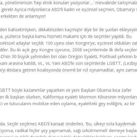
a, yönetimimizin ‘hep etnik konuları yazıyorlar….’ minvalinde tartışmala
a gerek! Ayrıca milyonlarca ABD’li kadın ve eşcinsel seçmen, Obama’yı 
k erkekten de anlamıyor!
den bahsetmişken, dikkatinizden kaçmıştır diye bir de şunları ekleyeyi
ıra, yüzlerce başka kamu hizmeti makamı için de seçimler yapıldı. Bu
ksüel adaylar seçildi. 100 üyesi olan Kongre’ye, eşcinsel oldukları za
ler. Bu iki açık gey Kongre üyesine, 2008 seçimlerinde ilk defa seçile
’nin 30 büyük şehrinden biri olan Oregon Eyaleti, Portlnad şehrinin b
anı arasına katıldı, vs., vs. Yani ABD’ki son seçimlerde LGBTT, (Lezbi
’yı iktidara getiren koalisyonda önemli bir rol oynamadılar, aynı zam
 LGBTT böyle kazanımlar yaparken ve yeni Başkan Obama kısa zafer
n ilk başkan olurken, Kaliforniya eyaleti Mormon Kilisesinin milyonlar
 ve tutucularını mobilize eden oylama, eyaletteki gey evliliğini, az bir
a. Seçilir seçilmez ABD’li kanaat önderleri, ‘Bu, ülkeyi sola kaydırmak 
tiyorsa, radikal hiçbir şey yapmamalı, sağı ürkütmemeli’ demeye başlad