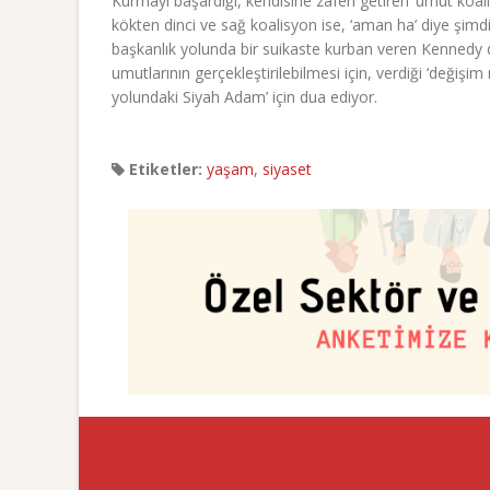
Kurmayı başardığı, kendisine zaferi getiren ‘umut koal
kökten dinci ve sağ koalisyon ise, ‘aman ha’ diye şim
başkanlık yolunda bir suikaste kurban veren Kennedy d
umutlarının gerçekleştirilebilmesi için, verdiği ‘deği
yolundaki Siyah Adam’ için dua ediyor.
Etiketler:
yaşam
,
siyaset