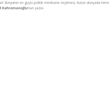
ncinin’ dünyanın en güçlü politik mevkisine seçilmesi, bütün dünyada he
d Kahramanoğlu
’nun yazısı.