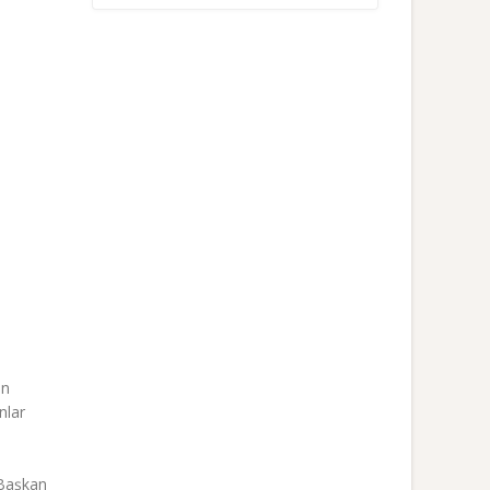
en
nlar
 Başkan