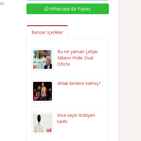
men
Whatsapp'da Paylaş
Benzer İçerikler
Bu ne yaman çelişki:
Milano Pride Oval
Ofis’te
Ahlak kimlere kalmış?
Kısa saçın lezbiyen
tarihi