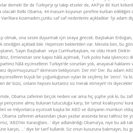
iyorlar demek! Bir de Türkiye’yi iyi takip etseler de, AKP’ye 80 Kürt kökenl
rına olacak! Belki Obama, 44 masum koyunun şerefine kurban edildiğini
’lılara kızamadım,çünkü saf saf nedenlerini açıkladılar: ‘İyi adam diy
rkadaşı olmak, ona sesini duyurmak için sıraya girecek. Başbakan Erdoğan,
stediğini açıkladı bile. Hepimizin beklentileri var. Mesela ben, bu gö
i başkanın, ‘Sayın Başbakan  veya Cumhurbaşkanı, ne oldu Hrant Dink’in
dınız, Ermenistan sınır kapısı hâlâ açılmadı, Türk polisi hala işkenceci d
 partiniz hâlâ eşcinsellerin Türkiye’de sorunları yok, anayasal haklarını
kısarız diyormuşsunuz?’ demesini bekliyorum. Der mi? Der. Bu adam AB
insellerin büyük bir çoğunluğunun oyları ile seçilmiş bir ‘zenci’. Ya bi
i de’ biziz, onların hepsini kurtarırız siz merak etmeyin!’ mi diyecekler
seçimde, Obama zaferinin birçok nedeni var ama hiç şüphe yok ki, bu zaf
 pençesine almış bulunan tutuculuğa karşı, bir ‘umut koalisyonu’ kura
işçileri ve milyonlarca eşcinseli başka bir ABD ve dünyanın mümkün old
Obama zaferinin arkasından çıkan yazılar arasında biraz talihsiz bir 
ız, ‘ABD’nin Karaoğlanı…’ diye adlandırdığı Obama’ya, niye bu adı takt
üne karşın, …’ diye bir tarif kullandı. Siz onun kusuruna bakmayın, bu g