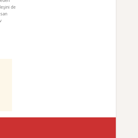
ybeden
eşini de
nsan
v