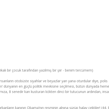
rikalı bir çocuk tarafından yazılmış bir şiir - benim tercümem)
anların otobüste siyahlar ve beyazlar yan yana oturdular diye, polis
inin’ dünyanın en güçlü politik mevkisine seçilmesi, bütün dünyada hem
ıza, 8 senedir kan kusturan kökten dinci bir tutucunun ardından, insa
rbanların kanının Obama’nın resminin alnına sürüp halay çektiler! (44.