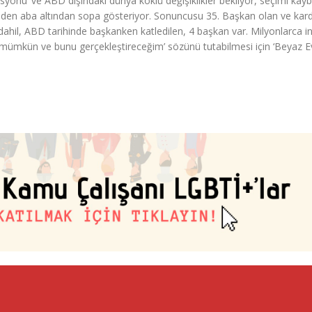
isyonu’ ve ABD dışındaki dünya köklü değişiklikler bekliyor, seçimi ka
diden aba altından sopa gösteriyor. Sonuncusu 35. Başkan olan ve kard
ahil, ABD tarihinde başkanken katledilen, 4 başkan var. Milyonlarca i
şim mümkün ve bunu gerçekleştireceğim’ sözünü tutabilmesi için ‘Beyaz E