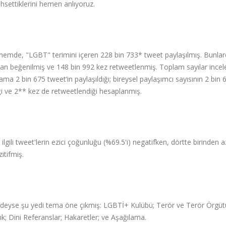
hsettiklerini hemen anlıyoruz.
k dönemde, "LGBT" terimini içeren 228 bin 733* tweet paylaşılmış. Bunla
ndan beğenilmiş ve 148 bin 992 kez retweetlenmiş. Toplam sayılar ince
ama 2 bin 675 tweet’in paylaşıldığı; bireysel paylaşımcı sayısının 2 bin 
ği ve 2** kez de retweetlendiği hesaplanmış.
gili tweet'lerin ezici çoğunluğu (%69.5'i) negatifken, dörtte birinden a
itifmiş.
ğindeyse şu yedi tema öne çıkmış: LGBTİ+ Kulübü; Terör ve Terör Örgüt
rlık; Dini Referanslar; Hakaretler; ve Aşağılama.