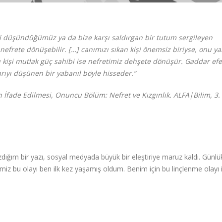
ini düşündüğümüz ya da bize karşı saldırgan bir tutum sergileyen
frete dönüşebilir. […] canımızı sıkan kişi önemsiz biriyse, onu ya
 kişi mutlak güç sahibi ise nefretimiz dehşete dönüşür. Gaddar efe
rıyı düşünen bir yabanıl böyle hisseder.”
 İfade Edilmesi,
Onuncu Bölüm: Nefret ve Kızgınlık.
ALFA|Bilim, 3. 
yazdığım bir yazı, sosyal medyada büyük bir eleştiriye maruz kaldı. Günlü
iğimiz bu olayı ben ilk kez yaşamış oldum. Benim için bu linçlenme olayı i