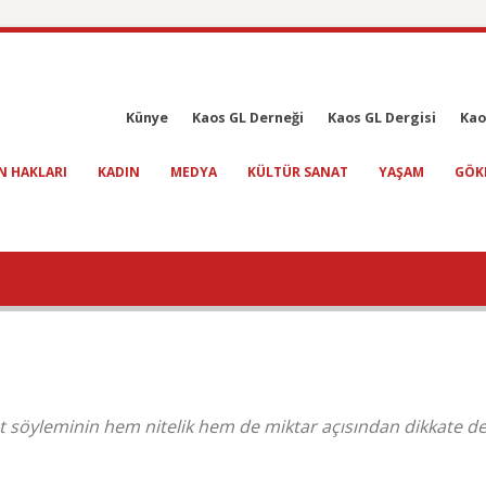
Künye
Kaos GL Derneği
Kaos GL Dergisi
Kao
N HAKLARI
KADIN
MEDYA
KÜLTÜR SANAT
YAŞAM
GÖK
ret söyleminin hem nitelik hem de miktar açısından dikkate d