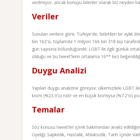
verilmiyor, ancak konuyu bilenler olarak biz neyden ba
Veriler
Sunulan verilere göre; Türkiye'de, belirtilen bir aylı
bin 162'si, toplamda 1 milyon 166 bin 318 kişi tarafı
gün sayısına bölündüğünde: LGBT ile ilgili günlük ortal
olduğu ve bu tweet'lerin ortalama 16** kez beğenildi
Duygu Analizi
Yapılan duygu analizine göreyse; ülkemizdeki LGBT ile il
kısmı (%23.3'ü) nötr ve en küçük kısmıysa (%7.2'si) poz
Temalar
Söz konusu tweet’ler içerik bakımından analiz edildi
Üyeliği; Sapkınlık, Hastalık, Ahlaksızlık; Tarih İçinde Va