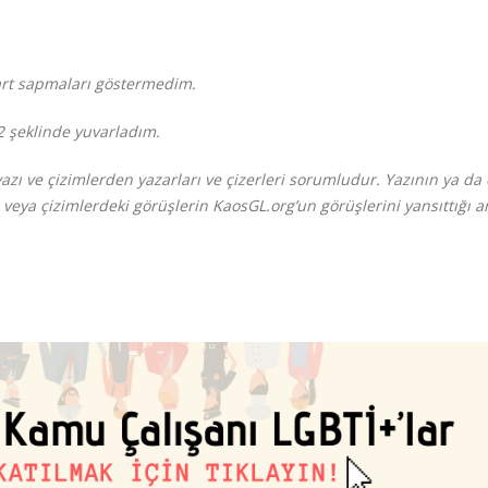
dart sapmaları göstermedim.
 2 şeklinde yuvarladım.
 ve çizimlerden yazarları ve çizerleri sorumludur. Yazının ya da 
 veya çizimlerdeki görüşlerin KaosGL.org’un görüşlerini yansıttığı 