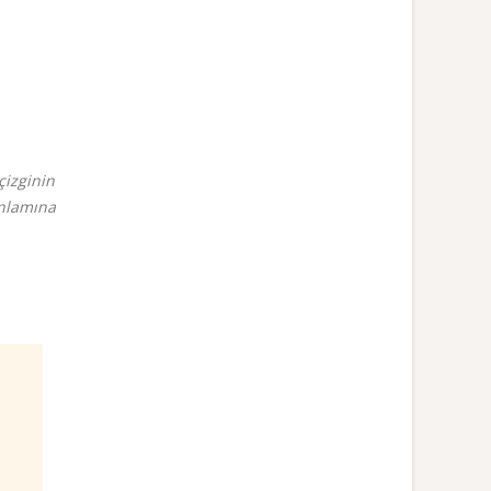
çizginin
anlamına