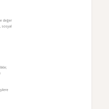
te değer
, sosyal
ikle;
e
şilere