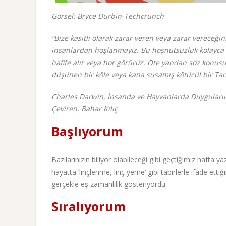
Görsel: Bryce Durbin-Techcrunch
“Bize kasıtlı olarak zarar veren veya zarar vereceğ
insanlardan hoşlanmayız. Bu hoşnutsuzluk kolayca ne
hafife alır veya hor görürüz. Öte yandan söz konusu
düşünen bir köle veya kana susamış kötücül bir Tan
Charles Darwin,
İnsanda ve Hayvanlarda Duyguların
Çeviren: Bahar Kılıç
Başlıyorum
Bazılarınızın biliyor olabileceği gibi geçtiğimiz hafta 
hayatta ‘linçlenme, linç yeme’ gibi tabirlerle ifade ett
gerçekle eş zamanlılık gösteriyordu.
Sıralıyorum