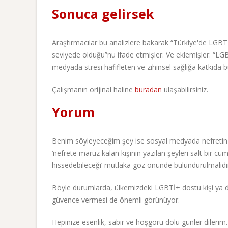
Sonuca gelirsek
Araştırmacılar bu analizlere bakarak “Türkiye'de LGBT
seviyede olduğu”nu ifade etmişler. Ve eklemişler: “LGBTİ
medyada stresi hafifleten ve zihinsel sağlığa katkıda 
Çalışmanın orijinal haline
buradan
ulaşabilirsiniz.
Yorum
Benim söyleyeceğim şey ise sosyal medyada nefretin ço
‘nefrete maruz kalan kişinin yazılan şeyleri salt bir cü
hissedebileceği’ mutlaka göz önünde bulundurulmalıd
Böyle durumlarda, ülkemizdeki LGBTİ+ dostu kişi ya da
güvence vermesi de önemli görünüyor.
Hepinize esenlik, sabır ve hoşgörü dolu günler dilerim.