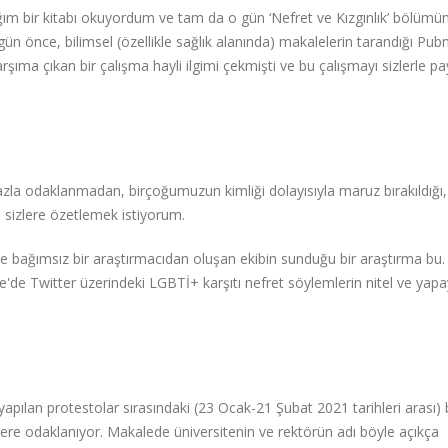
ladığım bir kitabı okuyordum ve tam da o gün ‘Nefret ve Kızgınlık’ bölümü
 gün önce, bilimsel (özellikle sağlık alanında) makalelerin tarandığı Pu
şıma çıkan bir çalışma hayli ilgimi çekmişti ve bu çalışmayı sizlerle 
 fazla odaklanmadan, birçoğumuzun kimliği dolayısıyla maruz bırakıldığı,
 sizlere özetlemek istiyorum.
ile bağımsız bir araştırmacıdan oluşan ekibin sunduğu bir araştırma bu.
e'de Twitter üzerindeki LGBTİ+ karşıtı nefret söylemlerin nitel ve yap
apılan protestolar sırasındaki (23 Ocak-21 Şubat 2021 tarihleri arası) b
lere odaklanıyor. Makalede üniversitenin ve rektörün adı böyle açıkça