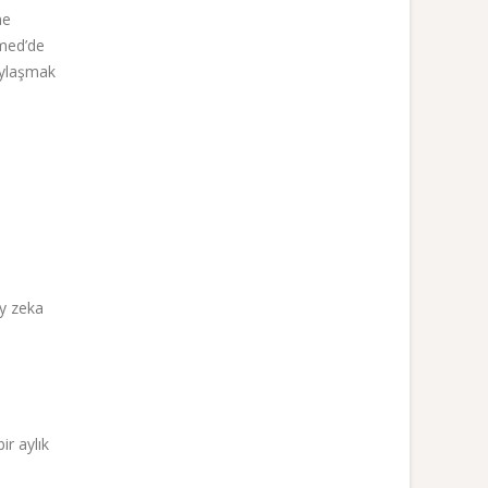
ne
bmed’de
paylaşmak
ay zeka
ir aylık