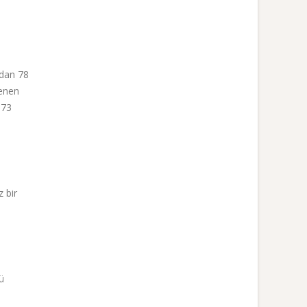
rdan 78
lenen
673
z bir
ü