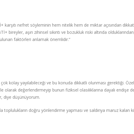
İ+ karşıtı nefret söyleminin hem nitelik hem de miktar açısından dikka
+ bireyler, aşırı zihinsel sıkıntı ve bozukluk riski altında olduklarından
bulunan faktörleri anlamak önemlidir.”
k kolay yayılabileceği ve bu konuda dikkatli olunması gerektiği. Özell
mle olarak değerlendirmeyip bunun fiziksel olasılıklarına dayalı endişe d
ır, diye düşünüyorum.
 toplulukların doğru yönlendirme yapması ve saldırıya maruz kalan ki