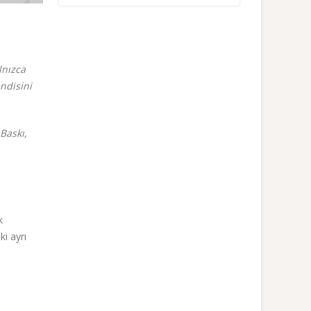
lnızca
ndisini
Baskı,
k
ki ayrı