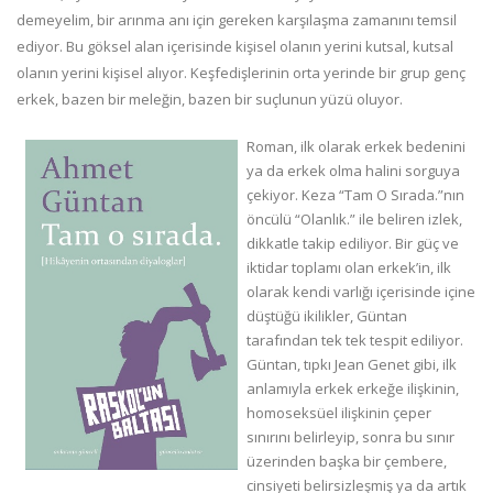
demeyelim, bir arınma anı için gereken karşılaşma zamanını temsil
ediyor. Bu göksel alan içerisinde kişisel olanın yerini kutsal, kutsal
olanın yerini kişisel alıyor. Keşfedişlerinin orta yerinde bir grup genç
erkek, bazen bir meleğin, bazen bir suçlunun yüzü oluyor.
Roman, ilk olarak erkek bedenini
ya da erkek olma halini sorguya
çekiyor. Keza “Tam O Sırada.”nın
öncülü “Olanlık.” ile beliren izlek,
dikkatle takip ediliyor. Bir güç ve
iktidar toplamı olan erkek’in, ilk
olarak kendi varlığı içerisinde içine
düştüğü ikilikler, Güntan
tarafından tek tek tespit ediliyor.
Güntan, tıpkı Jean Genet gibi, ilk
anlamıyla erkek erkeğe ilişkinin,
homoseksüel ilişkinin çeper
sınırını belirleyip, sonra bu sınır
üzerinden başka bir çembere,
cinsiyeti belirsizleşmiş ya da artık