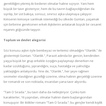
gerekliliğini yitirmiş iki bedenin olmalar haline sıçrıyor. Yani hem
büyük bir tavır gösteriyor, hem de bu tavrın bağlayıcılığından da
sıyrılıp, bir üst bakışa, sonsuz, sınırsız aşka ulaşmaya çalışıyor.
Kimsenin kimseye sarılmak istemediği bu ülkede Güntan, yaşamak
için birbirine gereksinen erkek ilişkilerini anlatarak büyük bir cesaret
nişanını göğsünde taşıyor.
Toplum ve devlet alegorisi
Söz konusu aşkın öyle bembeyaz ve tertemiz olmadığını “Olanlık.” ile
göstermişti Güntan. “Olanlık.”, Parazit adında bir gencin, kendinden
yaşça büyük bir grup erkekle özışığını paylaşmayı denerken ne
kadar üzüldüğünü, yıprandığını, suça, hastalığa ve yalnızlığa
yaklaştığını anlatıyordu. Yine de, “Olanlık.”, her şeye rağmen
sevmeler olasılığının güzelliği üzerine, olma halinin gerçekliği üzerine
bir romandı ve son noktada, insandan yana tavır alıyordu.
“Tam O Sırada.”, bu tavrı daha da netleştiriyor. Çünkü tüm
karakterler, 16 yaşından, olmalar halinin daimi başlangıcından
konuşuyor. Bir ikilikler romanı “Tam O Sırada.”; bu gençler kendi kişilik