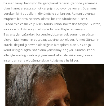
bir manzarayı belirtiyor. Bu genç karakterlerin içlerinde yanmakta
olan ihanet arzusu, somut karşılığını buluyor ve roman, ödenmesi
gereken kimi bedellerin dökümüyle sonlanıyor. Roman boyunca
müphem bir arzu nesnesi olarak beliren Afrodit ise, “Tam O
Sırada.”nın cesur ve yüksek tonunu nihai noktasına taşıyor. Güntan,
ince ince ördüğü eleştiriyi büyük bir gürültüyle tamamlıyor.
Başlangıçlar çağındaki bu gençler, bize en çok sonumuzu gösterir
oluyor. Mahkemenin suçsuzuysa, yine aşk oluyor. Ahmet Güntan’ın
sürekli değindiği sevme olasılığının bir toplamı olan Kız Cengiz,
kendilik ışığını aşka, saf olana yansıtmayı seçiyor. Güntan, kendi
elleriyle kurduğu sahneyi yine kendi elleriyle sökerken, tavrının
insandan yana olduğunu tekrar kulağımıza fısıldıyor.