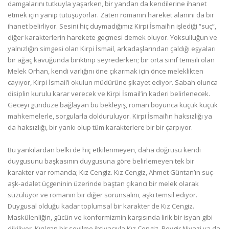
damgalarını tutkuyla yaşarken, bir yandan da kendilerine ihanet
etmek için yanıp tutuşuyorlar. Zaten romanın hareket alanını da bir
ihanet belirliyor. Sesini hiç duymadığımız Kirpi İsmail’in işlediği “suç”,
diğer karakterlerin harekete geçmesi demek oluyor. Yoksulluğun ve
yalnızlığın simgesi olan Kirpi İsmail, arkadaşlarından çaldığı eşyaları
bir ağaç kavuğunda biriktirip seyrederken; bir orta sınıf temsili olan
Melek Orhan, kendi varlığını öne çıkarmak için önce meleklikten
cayıyor, Kirpi İsmail’i okulun müdürüne şikayet ediyor. Sabah olunca
disiplin kurulu karar verecek ve Kirpi İsmail’in kaderi belirlenecek.
Geceyi gündüze bağlayan bu bekleyiş, roman boyunca küçük küçük
mahkemelerle, sorgularla dolduruluyor. Kirpi İsmail’in haksızlığı ya
da haksızlığı, bir yankı olup tüm karakterlere bir bir çarpıyor.
Bu yankılardan belki de hiç etkilenmeyen, daha doğrusu kendi
duygusunu başkasının duygusuna göre belirlemeyen tek bir
karakter var romanda; Kız Cengiz. Kız Cengiz, Ahmet Güntan’ın suç-
aşk-adalet üçgeninin üzerinde baştan çıkarıcı bir melek olarak
süzülüyor ve romanın bir diğer sorunsalını, aşkı temsil ediyor.
Duygusal olduğu kadar toplumsal bir karakter de Kız Cengiz.
Maskülenliğin, gücün ve konformizmin karşısında lirik bir isyan gibi
dikiliyor. Kırılgan bir sevilme ihtiyacıyla Kız Cengiz, Beygir Niyazi ya da