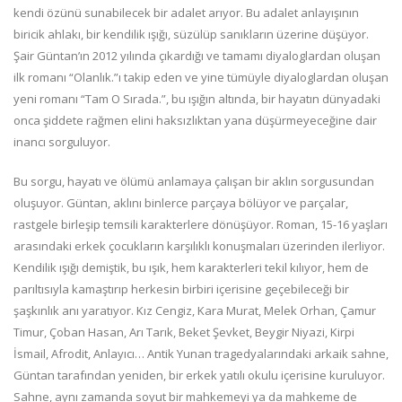
kendi özünü sunabilecek bir adalet arıyor. Bu adalet anlayışının
biricik ahlakı, bir kendilik ışığı, süzülüp sanıkların üzerine düşüyor.
Şair Güntan’ın 2012 yılında çıkardığı ve tamamı diyaloglardan oluşan
ilk romanı “Olanlık.”ı takip eden ve yine tümüyle diyaloglardan oluşan
yeni romanı “Tam O Sırada.”, bu ışığın altında, bir hayatın dünyadaki
onca şiddete rağmen elini haksızlıktan yana düşürmeyeceğine dair
inancı sorguluyor.
Bu sorgu, hayatı ve ölümü anlamaya çalışan bir aklın sorgusundan
oluşuyor. Güntan, aklını binlerce parçaya bölüyor ve parçalar,
rastgele birleşip temsili karakterlere dönüşüyor. Roman, 15-16 yaşları
arasındaki erkek çocukların karşılıklı konuşmaları üzerinden ilerliyor.
Kendilik ışığı demiştik, bu ışık, hem karakterleri tekil kılıyor, hem de
parıltısıyla kamaştırıp herkesin birbiri içerisine geçebileceği bir
şaşkınlık anı yaratıyor. Kız Cengiz, Kara Murat, Melek Orhan, Çamur
Timur, Çoban Hasan, Arı Tarık, Beket Şevket, Beygir Niyazi, Kirpi
İsmail, Afrodit, Anlayıcı… Antik Yunan tragedyalarındaki arkaik sahne,
Güntan tarafından yeniden, bir erkek yatılı okulu içerisine kuruluyor.
Sahne, aynı zamanda soyut bir mahkemeyi ya da mahkeme de