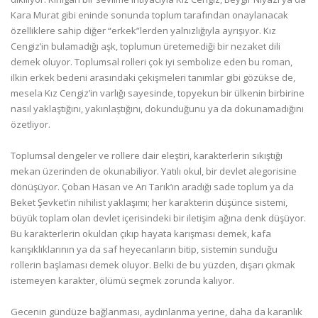
Kara Murat gibi eninde sonunda toplum tarafından onaylanacak
özelliklere sahip diğer “erkek”lerden yalnızlığıyla ayrışıyor. Kız
Cengiz’in bulamadığı aşk, toplumun üretemediği bir nezaket dili
demek oluyor. Toplumsal rolleri çok iyi sembolize eden bu roman,
ilkin erkek bedeni arasındaki çekişmeleri tanımlar gibi gözükse de,
mesela Kız Cengiz’in varlığı sayesinde, topyekun bir ülkenin birbirine
nasıl yaklaştığını, yakınlaştığını, dokunduğunu ya da dokunamadığını
özetliyor.
Toplumsal dengeler ve rollere dair eleştiri, karakterlerin sıkıştığı
mekan üzerinden de okunabiliyor. Yatılı okul, bir devlet alegorisine
dönüşüyor. Çoban Hasan ve Arı Tarık’ın aradığı sade toplum ya da
Beket Şevket’in nihilist yaklaşımı; her karakterin düşünce sistemi,
büyük toplam olan devlet içerisindeki bir iletişim ağına denk düşüyor.
Bu karakterlerin okuldan çıkıp hayata karışması demek, kafa
karışıklıklarının ya da saf heyecanların bitip, sistemin sunduğu
rollerin başlaması demek oluyor. Belki de bu yüzden, dışarı çıkmak
istemeyen karakter, ölümü seçmek zorunda kalıyor.
Gecenin gündüze bağlanması, aydınlanma yerine, daha da karanlık