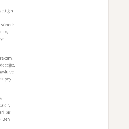
ettiğin
 yönetir
edim,
eye
raktım.
edeceğiz,
havlu ve
bir şey
a
aldır,
li bir
r? Ben