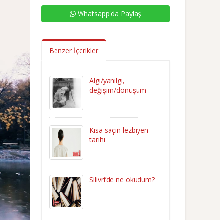
Whatsapp'da Paylaş
Benzer İçerikler
Algı/yanılgı,
değişim/dönüşüm
Kısa saçın lezbiyen
tarihi
Silivri’de ne okudum?