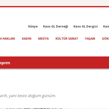
Künye
Kaos GL Derneği
Kaos GL Dergisi
Kao
N HAKLARI
KADIN
MEDYA
KÜLTÜR SANAT
YAŞAM
GÖK
ışırım
tarih, yani testo doğum günüm.