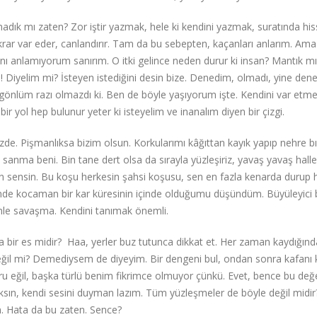
ık mı zaten? Zor iştir yazmak, hele ki kendini yazmak, suratında hiss
tekrar var eder, canlandırır. Tam da bu sebepten, kaçanları anlarım. Ama
 anlamıyorum sanırım. O itki gelince neden durur ki insan? Mantık mı
e! Diyelim mi? İsteyen istediğini desin bize. Denedim, olmadı, yine den
önlüm razı olmazdı ki. Ben de böyle yaşıyorum işte. Kendini var etm
ir yol hep bulunur yeter ki isteyelim ve inanalım diyen bir çizgi.
de. Pişmanlıksa bizim olsun. Korkularımı kâğıttan kayık yapıp nehre bı
nma beni. Bin tane dert olsa da sırayla yüzleşiriz, yavaş yavaş hall
sensin. Bu koşu herkesin şahsi koşusu, sen en fazla kenarda durup 
eçende kocaman bir kar küresinin içinde olduğumu düşündüm. Büyüleyici 
dinle savaşma. Kendini tanımak önemli.
nda bir es midir? Haa, yerler buz tutunca dikkat et. Her zaman kaydığınd
il mi? Demediysem de diyeyim. Bir dengeni bul, ondan sonra kafanı k
u eğil, başka türlü benim fikrimce olmuyor çünkü. Evet, bence bu değer
caksın, kendi sesini duyman lazım. Tüm yüzleşmeler de böyle değil midi
 Hata da bu zaten. Sence?