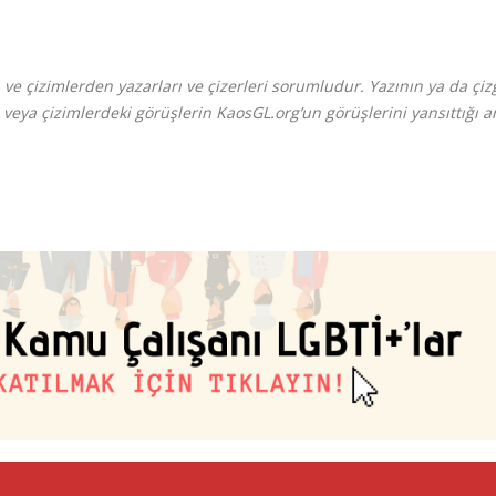
e çizimlerden yazarları ve çizerleri sorumludur. Yazının ya da çiz
 veya çizimlerdeki görüşlerin KaosGL.org’un görüşlerini yansıttığı 