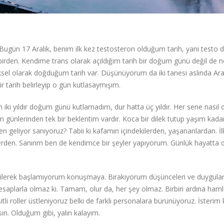
Bugün 17 Aralık, benim ilk kez testosteron olduğum tarih, yani testo
en. Kendime trans olarak açıldığım tarih bir doğum günü değil de n
ksel olarak doğduğum tarih var. Düşünüyorum da iki tanesi aslında Ara
r tarih belirleyip o gün kutlasaymışım.
n iki yıldır doğum günü kutlamadım, dur hatta üç yıldır. Her sene nasıl
günlerinden tek bir beklentim vardır. Koca bir dilek tutup yaşım ka
 geliyor sanıyoruz? Tabii ki kafamın içindekilerden, yaşananlardan. İl
den. Sanırım ben de kendimce bir şeyler yapıyorum. Günlük hayatta 
bilerek başlamıyorum konuşmaya. Bırakıyorum düşünceleri ve duyguları
esaplarla olmaz ki. Tamam, olur da, her şey olmaz. Birbiri ardına ham
roller üstleniyoruz belki de farklı personalara bürünüyoruz. İsterim k
sın. Olduğum gibi, yalın kalayım.