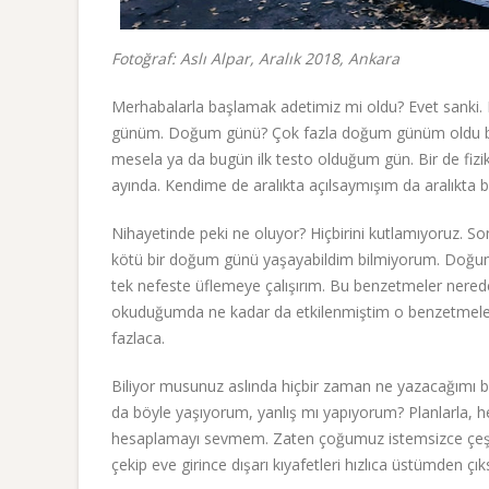
Fotoğraf: Aslı Alpar, Aralık 2018, Ankara
Merhabalarla başlamak adetimiz mi oldu? Evet sanki. 
günüm. Doğum günü? Çok fazla doğum günüm oldu bird
mesela ya da bugün ilk testo olduğum gün. Bir de fizi
ayında. Kendime de aralıkta açılsaymışım da aralıkta bi
Nihayetinde peki ne oluyor? Hiçbirini kutlamıyoruz. So
kötü bir doğum günü yaşayabildim bilmiyorum. Doğum 
tek nefeste üflemeye çalışırım. Bu benzetmeler nereden
okuduğumda ne kadar da etkilenmiştim o benzetmeler
fazlaca.
Biliyor musunuz aslında hiçbir zaman ne yazacağımı 
da böyle yaşıyorum, yanlış mı yapıyorum? Planlarla, h
hesaplamayı sevmem. Zaten çoğumuz istemsizce çeşitli 
çekip eve girince dışarı kıyafetleri hızlıca üstümden çık