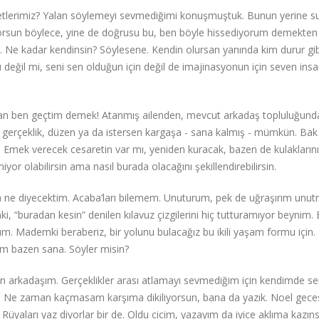
fetlerimiz? Yalan söylemeyi sevmediğimi konuşmuştuk. Bunun yerine 
yorsun böylece, yine de doğrusu bu, ben böyle hissediyorum demekten
Ne kadar kendinsin? Söylesene. Kendin olursan yanında kim durur gibi
değil mi, seni sen olduğun için değil de imajinasyonun için seven insa
an ben geçtim demek! Atanmış ailenden, mevcut arkadaş topluluğund
 bir gerçeklik, düzen ya da istersen kargaşa - sana kalmış - mümkün. Bak
Emek verecek cesaretin var mı, yeniden kuracak, bazen de kulaklarını 
r olabilirsin ama nasıl burada olacağını şekillendirebilirsin.
caba ne diyecektim. Acaba’ları bilemem. Unuturum, pek de uğraşırım un
ki, “buradan kesin” denilen kılavuz çizgilerini hiç tutturamıyor beynim. E
lım. Mademki beraberiz, bir yolunu bulacağız bu ikili yaşam formu için
um bazen sana. Söyler misin?
sun arkadaşım. Gerçeklikler arası atlamayı sevmediğim için kendimde s
ıldır. Ne zaman kaçmasam karşıma dikiliyorsun, bana da yazık. Noel gece
n. Rüyaları yaz diyorlar bir de. Oldu cicim, yazayım da iyice aklıma kazıns