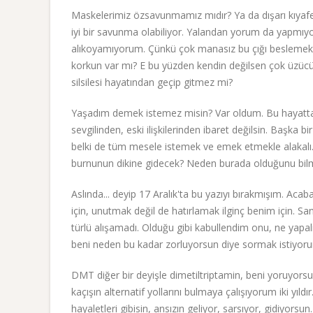
Maskelerimiz özsavunmamız mıdır? Ya da dışarı kıya
iyi bir savunma olabiliyor. Yalandan yorum da yapmı
alıkoyamıyorum. Çünkü çok manasız bu çığı beslemek. 
korkun var mı? E bu yüzden kendin değilsen çok üzücü 
silsilesi hayatından geçip gitmez mi?
Yaşadım demek istemez misin? Var oldum. Bu hayatt
sevgilinden, eski ilişkilerinden ibaret değilsin. Başka
belki de tüm mesele istemek ve emek etmekle alakalı. 
burnunun dikine gidecek? Neden burada olduğunu bilmiyo
Aslında... deyip 17 Aralık'ta bu yazıyı bırakmışım. A
için, unutmak değil de hatırlamak ilginç benim için. San
türlü alışamadı. Olduğu gibi kabullendim onu, ne yapa
beni neden bu kadar zorluyorsun diye sormak istiyor
DMT diğer bir deyişle dimetiltriptamin, beni yoruyor
kaçışın alternatif yollarını bulmaya çalışıyorum iki y
hayaletleri gibisin, ansızın geliyor, sarsıyor, gidiyorsu