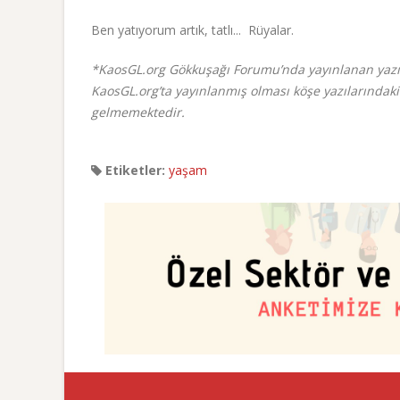
Ben yatıyorum artık, tatlı... Rüyalar.
*KaosGL.org Gökkuşağı Forumu’nda yayınlanan yazı v
KaosGL.org’ta yayınlanmış olması köşe yazılarındaki
gelmemektedir.
Etiketler:
yaşam