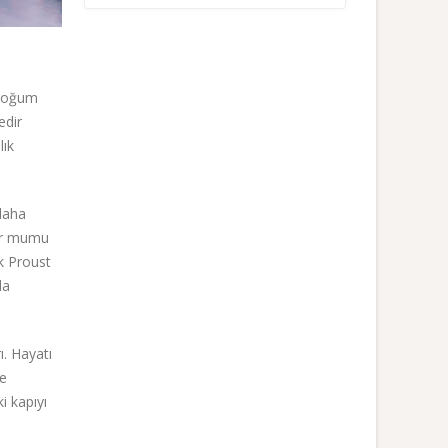
 doğum
edir
lık
 daha
dar mumu
k Proust
da
. Hayatı
le
i kapıyı