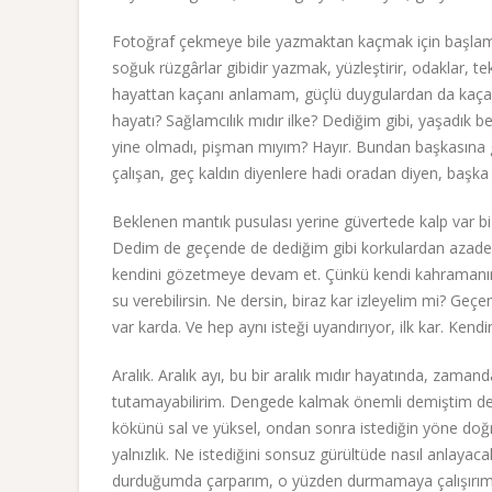
Fotoğraf çekmeye bile yazmaktan kaçmak için başlamad
soğuk rüzgârlar gibidir yazmak, yüzleştirir, odaklar, 
hayattan kaçanı anlamam, güçlü duygulardan da kaçanı
hayatı? Sağlamcılık mıdır ilke? Dediğim gibi, yaşadık b
yine olmadı, pişman mıyım? Hayır. Bundan başkasına g
çalışan, geç kaldın diyenlere hadi oradan diyen, başka b
Beklenen mantık pusulası yerine güvertede kalp var biz
Dedim de geçende de dediğim gibi korkulardan azade sa
kendini gözetmeye devam et. Çünkü kendi kahramanın 
su verebilirsin. Ne dersin, biraz kar izleyelim mi? G
var karda. Ve hep aynı isteği uyandırıyor, ilk kar. Ken
Aralık. Aralık ayı, bu bir aralık mıdır hayatında, zama
tutamayabilirim. Dengede kalmak önemli demiştim değ
kökünü sal ve yüksel, ondan sonra istediğin yöne doğr
yalnızlık. Ne istediğini sonsuz gürültüde nasıl anlaya
durduğumda çarparım, o yüzden durmamaya çalışırım.