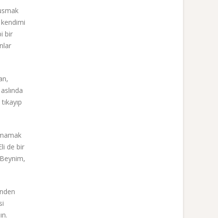
susmak
 kendimi
 bir
nlar
an,
 aslında
tıkayıp
utmamak
li de bir
. Beynim,
enden
si
ın.