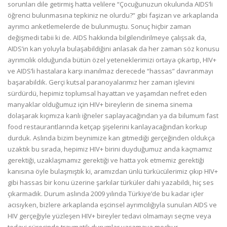
sorunları dile getirmiş hatta velilere “Çocuğunuzun okulunda AIDS’li
öğrenci bulunmasına tepkiniz ne olurdu?” gibi faşizan ve arkaplanda
ayrımcı anketlemelerde de bulunmuştu. Sonuç hiçbir zaman
değişmedi tabii ki de. AIDS hakkında bilgilendirilmeye çalışsak da,
AIDS’in kan yoluyla bulaşabildiğini anlasak da her zaman söz konusu
ayrımcılık olduğunda bütün özel yeteneklerimizi ortaya çıkartıp, HIV+
ve AIDS’li hastalara karşı inanılmaz derecede “hassas” davranmayı
başarabildik. Gerçi kutsal paranoyalarımız her zaman işlevini
sürdürdü, hepimiz toplumsal hayattan ve yaşamdan nefret eden
manyaklar olduğumuz için HIV+ bireylerin de sinema sinema
dolaşarak kıçımıza kanlı iğneler saplayacağından ya da bilumum fast
food restaurantlarında ketçap şişelerini kanlayacağından korkup
durduk. Aslında bizim beynimize kan gitmediği gerçeğinden oldukça
uzaktık bu sırada, hepimiz HIV+ birini duyduğumuz anda kaçmamız
gerektiği, uzaklaşmamız gerektiği ve hatta yok etmemiz gerektiği
kanısına öyle bulaşmıştık ki, aramızdan ünlü türkücülerimiz çıkıp HIV+
gibi hassas bir konu üzerine şarkılar türküler dahi yazabildi, hiç ses
çıkarmadık. Durum aslında 2009 yılında Türkiye’de bu kadar içler
acısıyken, bizlere arkaplanda eşcinsel ayrımcılığıyla sunulan AIDS ve
HIV gerçeğiyle yüzleşen HIV+ bireyler tedavi olmamayı seçme veya