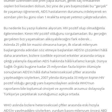
ölümler üzerinden bile prim yapa dursun, gerek ilaç firmalarının
cepleri bol keseden dolsun, biz yine de yanı başımızdaki bu “gerçek”
ile yaşamayı öğrenerek, AIDS hastalarının durumunu irdeleyerek en
azından yılın bu günü olan 1 Aralık’ta empati yetimizi çalıştıraduralım.
Bu nedenle bu yazıyı kaleme alıyorum. HIV pozitif olup olmadığımla
ilgilenmeden. Kimin HIV pozitif olduğunu sorgulamadan. Bu gerçeğin
gerçekten bizi yaşamaktan alıkoyabileceğini fark ederek…
Aslında 25 yıllık bir mazisi olmasına karşın, ilk olarak milenyum
başlangıcında adından söz etmeye başlanılan AIDS’in çözümleri hâlâ
daha aranırken, bizlere özellikle eşcinsel erkekler arasında ortaya
çıktığı yalanıyla dayatılan AIDS hakkında hâlâ kafamız karışık. Dünya
Sağlık Örgütü bugüne kadar 25 milyondan fazla kişinin ölümüyle
sonuçlanan AIDS’in hâlâ daha heteroseksüel çiftler arasında
yayılmadığını söylerken, 2007 yılında dünyada 33 milyon kişinin HIV
pozitif olduğu gerçeği yanı başımızdayken aslında WHO’nun
raporlarını bile toplumsal cinsiyet ve ayrımcılık arzumuz dolayısıyla
Türkiye’ye çarpıtılarak sunduğumuz açıkça ortada.
WHO aslında bizlere heteroseksüel çiftler arasında eski hızıyla
AIDS’in yayılmadığını söylerken, yurdum basını milenyum öncesi ABD