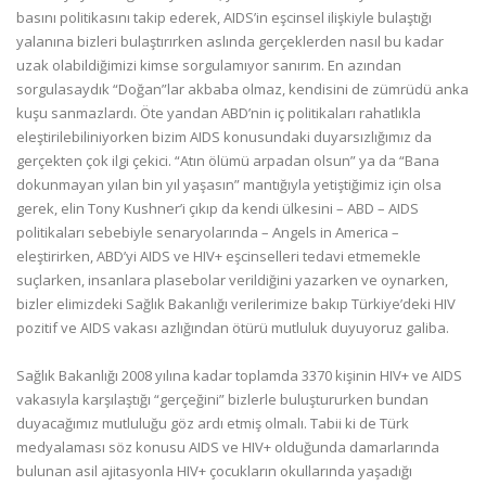
basını politikasını takip ederek, AIDS’in eşcinsel ilişkiyle bulaştığı
yalanına bizleri bulaştırırken aslında gerçeklerden nasıl bu kadar
uzak olabildiğimizi kimse sorgulamıyor sanırım. En azından
sorgulasaydık “Doğan”lar akbaba olmaz, kendisini de zümrüdü anka
kuşu sanmazlardı. Öte yandan ABD’nin iç politikaları rahatlıkla
eleştirilebiliniyorken bizim AIDS konusundaki duyarsızlığımız da
gerçekten çok ilgi çekici. “Atın ölümü arpadan olsun” ya da “Bana
dokunmayan yılan bin yıl yaşasın” mantığıyla yetiştiğimiz için olsa
gerek, elin Tony Kushner’i çıkıp da kendi ülkesini – ABD – AIDS
politikaları sebebiyle senaryolarında – Angels in America –
eleştirirken, ABD’yi AIDS ve HIV+ eşcinselleri tedavi etmemekle
suçlarken, insanlara plasebolar verildiğini yazarken ve oynarken,
bizler elimizdeki Sağlık Bakanlığı verilerimize bakıp Türkiye’deki HIV
pozitif ve AIDS vakası azlığından ötürü mutluluk duyuyoruz galiba.
Sağlık Bakanlığı 2008 yılına kadar toplamda 3370 kişinin HIV+ ve AIDS
vakasıyla karşılaştığı “gerçeğini” bizlerle buluştururken bundan
duyacağımız mutluluğu göz ardı etmiş olmalı. Tabii ki de Türk
medyalaması söz konusu AIDS ve HIV+ olduğunda damarlarında
bulunan asil ajitasyonla HIV+ çocukların okullarında yaşadığı