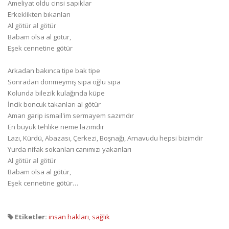
Ameliyat oldu cinsi sapıklar
Erkeklikten bıkanları
Al götür al götür
Babam olsa al götür,
Eşek cennetine götür
Arkadan bakınca tipe bak tipe
Sonradan dönmeymiş sıpa oğlu sıpa
Kolunda bilezik kulağında küpe
İncik boncuk takanları al götür
Aman garip ismail'im sermayem sazımdır
En büyük tehlike neme lazımdır
Lazı, Kürdü, Abazası, Çerkezi, Boşnağı, Arnavudu hepsi bizimdir
Yurda nifak sokanları canımızı yakanları
Al götür al götür
Babam olsa al götür,
Eşek cennetine götür…
Etiketler:
insan hakları
,
sağlık