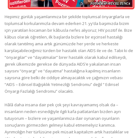
Hepimiz günlük yaşamlarımıza bir şekilde toplumsal önyargılarla ve
toplumsal korkularımızla devam ederken 21. yy’da başımızda bizim
için yaratılan kocaman bir kâbusla nefes alıyoruz; HIV pozitif ile. Bize
kâbus olarak öğretilen, ilk başlarda bizlere bir eşcinsel hastalığı
olarak tanıtılmış ama artık günümüzde her yerde ve herkeste
karşılaşabileceğimiz türden bir hastalık olan AIDS ile ve de. Tabii ki de
“önyargılar” ve “dayatmalar” birer hastalık olarak kabul edilseydi,
gerek ülkemizde gerekse de dünyada AIDS’e yakalanan insan
sayısını “önyargı” ve “dayatma” hastalığına kapılmış insanların
sayısına göre belki de ciddiye almayacaktık ve çağımızın vebası
“AIDS – Edinsel Bağışıklık Yetmezliği Sendromu” değil “ Edinsel
Önyargı Fazlalığı Sendromu” olacaktı.
Hâlâ daha insana dair pek çok şeyi kavrayamamış olsak da –
insanların neden esnediğiyle ilgili kafa patlatanları bizden ayrı
tutuyorum – bizlere ve yaşamlarımıza dair oynanan oyunların
sonuçlarını görmezden gelmeyi kabul etmemeliyiz kanımca.
Ayrımcılığın her türlüsüne pek müsait kapitalizm artık hastalıklar ve