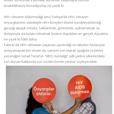
tedavi sürecinde travmatik durumlar yaşamaya mecbur
bırakıldıklarını hissediyorlar ne yazık ki.
HIV+ olmanın öldürmediği ama Türkiye’de HIV+ olmanın
önyargılarımız sebebiyle HIV+ bireyleri ölüme sürükleyebileceği
gerçeği apaçık ortada. Saklanmak, gizlenmek, açıklamamak ve
dolayısıyla da tedavi olmamak bizlere dayatılan en gerçek dayatma
ne yazık ki hâlâ daha.
Tabii ki de HIV+ olmadan yaşanan ayrımcılığı ve tabuları fazlasıyla
anlayamayan biri olsam da, sanırım son olarak aşağıda sözlerini
yazacağım İsmail Türüt’ün “AlDS Hastalığı” adlı şarkısı ülkemizdeki
son durum hakkında son sözleri benim yerime söyleyecektir.