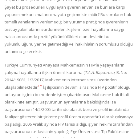
Şayet bu prosedürleri uygulayan işverenler var ise bunlara karşı
yaptırım mekanizmalarını hayata geçirmekte midir? Bu soruların hak
temelli yanıtlarının verilemediği bir yürütme pratiğinde işverenlerin
test uygulamalarını sürdürmeleri, kişilerin özel hayatlarına saygı
hakkı konusunda pozitif yükümlülükleri olan devletin bu
yükümlülüğünü yerine getirmediği ve hak ihlalinin sorumlusu olduğu
anlamına gelecektir.
Türkiye Cumhuriyeti Anayasa Mahkemesinin HIV’le yaşayanların
çalışma hayatlarına ilişkin önemli kararına (
T.A.A. Başvurusu
, B. No:
2014/19081, 1/2/2017) Mahkemenin internet sitesi üzerinden
[20]
ulaşılabilmektedir.
İş ilişkisinin devamı sırasında HIV pozitif olduğu
anlaşılan işçinin bu nedenle işten çıkartılmasını Mahkeme hak ihlali
olarak nitelemiştir. Başvurunun ayrıntılarına bakıldığında ise
başvurucunun 14/2/2005 tarihinde plastik boru ve profil imalatında
faaliyet gösteren bir şirkette profil üretim operatörü olarak çalışmaya
başladığı, 2006 Aralık ayında HIV tanısı aldığı, iş yeri hekimi tarafından
başvurucunun tedavisinin yapıldığı Ege Üniversitesi Tıp Fakültesine