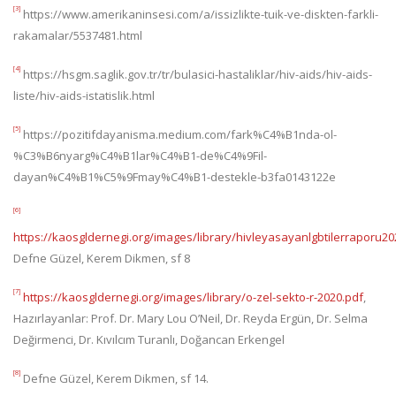
[3]
https://www.amerikaninsesi.com/a/issizlikte-tuik-ve-diskten-farkli-
rakamalar/5537481.html
[4]
https://hsgm.saglik.gov.tr/tr/bulasici-hastaliklar/hiv-aids/hiv-aids-
liste/hiv-aids-istatislik.html
[5]
https://pozitifdayanisma.medium.com/fark%C4%B1nda-ol-
%C3%B6nyarg%C4%B1lar%C4%B1-de%C4%9Fil-
dayan%C4%B1%C5%9Fmay%C4%B1-destekle-b3fa0143122e
[6]
https://kaosgldernegi.org/images/library/hivleyasayanlgbtilerraporu20
Defne Güzel, Kerem Dikmen, sf 8
[7]
https://kaosgldernegi.org/images/library/o-zel-sekto-r-2020.pdf
,
Hazırlayanlar: Prof. Dr. Mary Lou O’Neil, Dr. Reyda Ergün, Dr. Selma
Değirmenci, Dr. Kıvılcım Turanlı, Doğancan Erkengel
[8]
Defne Güzel, Kerem Dikmen, sf 14.