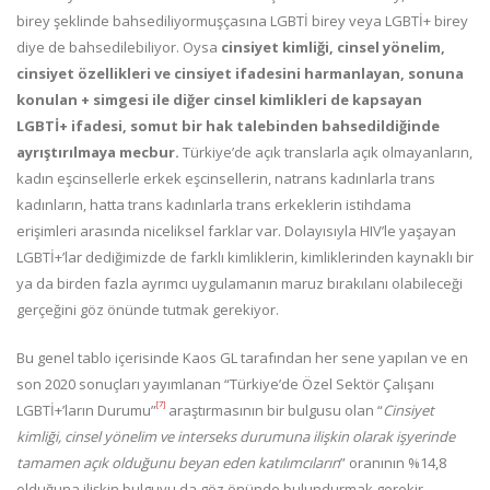
birey şeklinde bahsediliyormuşçasına LGBTİ birey veya LGBTİ+ birey
diye de bahsedilebiliyor. Oysa
cinsiyet kimliği, cinsel yönelim,
cinsiyet özellikleri ve cinsiyet ifadesini harmanlayan, sonuna
konulan + simgesi ile diğer cinsel kimlikleri de kapsayan
LGBTİ+ ifadesi, somut bir hak talebinden bahsedildiğinde
ayrıştırılmaya mecbur.
Türkiye’de açık translarla açık olmayanların,
kadın eşcinsellerle erkek eşcinsellerin, natrans kadınlarla trans
kadınların, hatta trans kadınlarla trans erkeklerin istihdama
erişimleri arasında niceliksel farklar var. Dolayısıyla HIV’le yaşayan
LGBTİ+’lar dediğimizde de farklı kimliklerin, kimliklerinden kaynaklı bir
ya da birden fazla ayrımcı uygulamanın maruz bırakılanı olabileceği
gerçeğini göz önünde tutmak gerekiyor.
Bu genel tablo içerisinde Kaos GL tarafından her sene yapılan ve en
son 2020 sonuçları yayımlanan “Türkiye’de Özel Sektör Çalışanı
[7]
LGBTİ+’ların Durumu”
araştırmasının bir bulgusu olan “
Cinsiyet
kimliği, cinsel yönelim ve interseks durumuna ilişkin olarak işyerinde
tamamen açık olduğunu beyan eden katılımcıların
” oranının %14,8
olduğuna ilişkin bulguyu
da göz önünde bulundurmak gerekir.