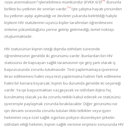
[10]
rızası aranmaksızın”
işlenebilmesi mümkündür (KVKK 6/3)
. Bununla
[11]
birlikte bu yetkinin de sınırları vardır.
İşte çalışma hayatı yönünden
bu yetkinin aşılıp aşılmadığı ve devletin yukarıda belirtildiği haliyle
kişilerin HIV statülerinin üçüncü kişiler tarafından öğrenilmesini
önleme yükümlülüğünü yerine getirip getirmediği, temel noktayı
oluşturmaktadır.
HIV statüsünün kişinin isteği dışında istihdam sürecinde
öğrenilmesinin genelde iki görünümü vardır. Bunlardan biri HIV
statüsünü de kapsayan sağlık taramasının işe giriş şartı olarak iş
başvurusunda zorunlu tutulmasıdır. Test yaptırmamaya işverence
itiraz edilmemesi halini veya test yaptırmama halinin fark edilmeme
halini bir kenara koyarsak; kişinin bu durumda genelde iki seçeneği
vardır. Ya işe başvurmaktan vazgeçecek ve istihdam ilişkisi hiç
kurulmamış olacak ya da zorunlu tetkiki kabul edecek ve statüsünü
işvereniyle paylaşmak zorunda bırakılacaktır. Diğer görünümü ise
işin devamı sırasında zorunlu tutulan tıbbi tetkikler veya işyeri
hekiminin veya özel sağlık sigortası poliçesi düzenleyen şirketin
istihdam ettiği hekimin, kişinin sağlık verisine erişmesi sonucunda HIV