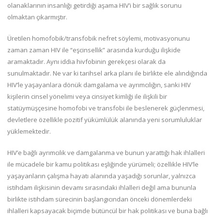
olanaklarının insanlığı getirdiği aşama HIV’i bir sağlık sorunu
olmaktan çıkarmıştır.
Üretilen homofobik/transfobik nefret söylemi, motivasyonunu
zaman zaman HIV ile “eşcinsellik” arasında kurduğu ilişkide
aramaktadır. Aynı iddia hivfobinin gerekçesi olarak da
sunulmaktadır. Ne var ki tarihsel arka planı ile birlikte ele alındığında
HIV’le yaşayanlara dönük damgalama ve ayrımcılığın, sanki HIV
kişilerin cinsel yönelimi veya cinsiyet kimliği ile ilişkili bir
statüymüşçesine homofobi ve transfobi ile beslenerek güçlenmesi,
devletlere özellikle pozitif yükümlülük alanında yeni sorumluluklar
yüklemektedir.
HIV’e bağlı ayrımcılık ve damgalanma ve bunun yarattığı hak ihlalleri
ile mücadele bir kamu politikası eşliğinde yürümeli; özellikle HIV’le
yaşayanların çalışma hayatı alanında yaşadığı sorunlar, yalnızca
istihdam ilişkisinin devamı sırasındaki ihlalleri değil ama bununla
birlikte istihdam sürecinin başlangıcından önceki dönemlerdeki
ihlalleri kapsayacak biçimde bütüncül bir hak politikası ve buna bağlı