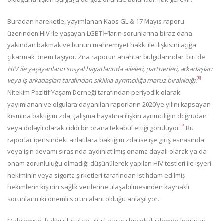
Buradan hareketle, yayımlanan Kaos GL & 17 Mayıs raporu
üzerinden HIV ile yaşayan LGBTİ+’ların sorunlarına biraz daha
yakından bakmak ve bunun mahremiyet hakkı ile ilişkisini açığa
çıkarmak önem taşıyor. Zira raporun anahtar bulgularından biri de
HIV ile yaşayanların sosyal hayatlarında aileleri, partnerleri, arkadaşları
[8]
veya iş arkadaşları tarafından sıklıkla ayrımcılığa maruz bırakıldığı.
Nitekim Pozitif Yaşam Derneği tarafından periyodik olarak
yayımlanan ve olgulara dayanılan raporların 2020’ye yılını kapsayan
kısmına baktığımızda, çalışma hayatına ilişkin ayrımcılığın doğrudan
[9]
veya dolaylı olarak ciddi bir orana tekabül ettiği görülüyor.
Bu
raporlar içerisindeki anlatılara baktığımızda ise işe giriş esnasında
veya işin devamı sırasında aydınlatılmış onama dayalı olarak ya da
onam zorunluluğu olmadığı düşünülerek yapılan HIV testleri ile işyeri
hekiminin veya sigorta şirketleri tarafından istihdam edilmiş
hekimlerin kişinin sağlık verilerine ulaşabilmesinden kaynaklı
sorunların iki önemli sorun alanı olduğu anlaşılıyor.
Mahremiyet hakkı ulusal ve uluslararası birçok düzlemde korunan