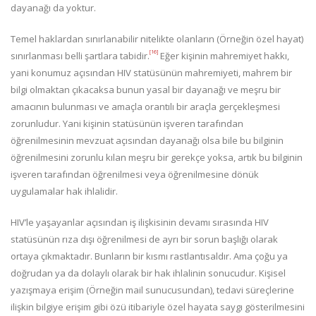
dayanağı da yoktur.
Temel haklardan sınırlanabilir nitelikte olanların (Örneğin özel hayat)
[16]
sınırlanması belli şartlara tabidir.
Eğer kişinin mahremiyet hakkı,
yani konumuz açısından HIV statüsünün mahremiyeti, mahrem bir
bilgi olmaktan çıkacaksa bunun yasal bir dayanağı ve meşru bir
amacının bulunması ve amaçla orantılı bir araçla gerçekleşmesi
zorunludur. Yani kişinin statüsünün işveren tarafından
öğrenilmesinin mevzuat açısından dayanağı olsa bile bu bilginin
öğrenilmesini zorunlu kılan meşru bir gerekçe yoksa, artık bu bilginin
işveren tarafından öğrenilmesi veya öğrenilmesine dönük
uygulamalar hak ihlalidir.
HIV’le yaşayanlar açısından iş ilişkisinin devamı sırasında HIV
statüsünün rıza dışı öğrenilmesi de ayrı bir sorun başlığı olarak
ortaya çıkmaktadır. Bunların bir kısmı rastlantısaldır. Ama çoğu ya
doğrudan ya da dolaylı olarak bir hak ihlalinin sonucudur. Kişisel
yazışmaya erişim (Örneğin mail sunucusundan), tedavi süreçlerine
ilişkin bilgiye erişim gibi özü itibariyle özel hayata saygı gösterilmesini