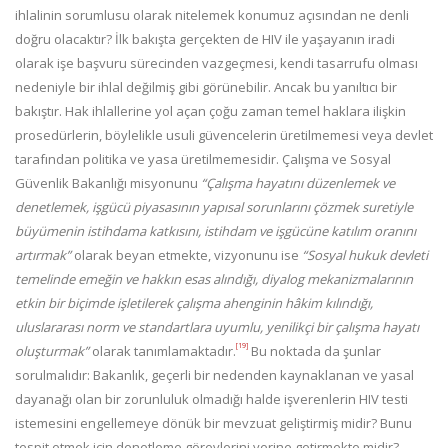
ihlalinin sorumlusu olarak nitelemek konumuz açısından ne denli
doğru olacaktır? İlk bakışta gerçekten de HIV ile yaşayanın iradi
olarak işe başvuru sürecinden vazgeçmesi, kendi tasarrufu olması
nedeniyle bir ihlal değilmiş gibi görünebilir. Ancak bu yanıltıcı bir
bakıştır. Hak ihlallerine yol açan çoğu zaman temel haklara ilişkin
prosedürlerin, böylelikle usuli güvencelerin üretilmemesi veya devlet
tarafından politika ve yasa üretilmemesidir. Çalışma ve Sosyal
Güvenlik Bakanlığı misyonunu
“Çalışma hayatını düzenlemek ve
denetlemek, işgücü piyasasının yapısal sorunlarını çözmek suretiyle
büyümenin istihdama katkısını, istihdam ve işgücüne katılım oranını
artırmak”
olarak beyan etmekte, vizyonunu ise
“Sosyal hukuk devleti
temelinde emeğin ve hakkın esas alındığı, diyalog mekanizmalarının
etkin bir biçimde işletilerek çalışma ahenginin hâkim kılındığı,
uluslararası norm ve standartlara uyumlu, yenilikçi bir çalışma hayatı
[19]
oluşturmak”
olarak tanımlamaktadır.
Bu noktada da şunlar
sorulmalıdır: Bakanlık, geçerli bir nedenden kaynaklanan ve yasal
dayanağı olan bir zorunluluk olmadığı halde işverenlerin HIV testi
istemesini engellemeye dönük bir mevzuat geliştirmiş midir? Bunu
tespit etmek için denetleme görevlerini yerine getirmekte midir?