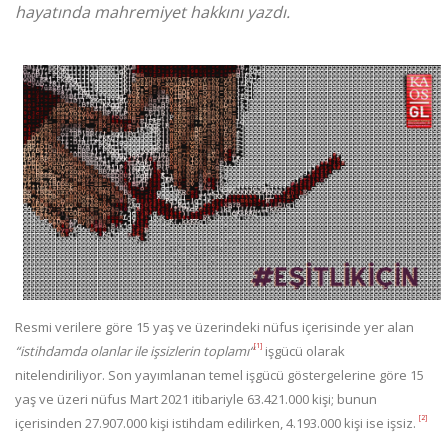
hayatında mahremiyet hakkını yazdı.
Resmi verilere göre 15 yaş ve üzerindeki nüfus içerisinde yer alan
[1]
“istihdamda olanlar ile işsizlerin toplamı“
işgücü olarak
nitelendiriliyor. Son yayımlanan temel işgücü göstergelerine göre 15
yaş ve üzeri nüfus Mart 2021 itibariyle 63.421.000 kişi; bunun
[2]
içerisinden 27.907.000 kişi istihdam edilirken, 4.193.000 kişi ise işsiz.