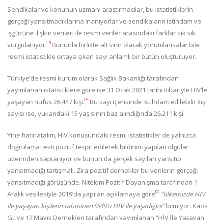
Sendikalar ve konunun uzmanı araştırmacılar, bu istatistiklerin
gerçeği yansıtmadıklarına inanıyorlar ve sendikaların istihdam ve
işgücüne ilişkin verileri ile resmi veriler arasındaki farklar sık sık
[3]
vurgulanıyor.
Bununla birlikte alt sınır olarak yorumlansalar bile
resmi istatistikle ortaya çıkan sayı anlamlı bir bütün oluşturuyor.
Türkiye’de resmi kurum olarak Sağlık Bakanlığı tarafından
yayımlanan istatistiklere göre ise 31 Ocak 2021 tarihi itibariyle HIV’le
[4]
yaşayan nüfus 26.447 kişi.
Bu sayı içerisinde istihdam edilebilir kişi
sayısı ise, yukarıdaki 15 yaş sınırı baz alındığında 26.211 kişi.
Yine hatırlatalım, HIV konusundaki resmi istatistikler de yalnızca
doğrulama testi pozitif tespit edilerek bildirimi yapılan olgular
üzerinden saptanıyor ve bunun da gerçek sayıları yansıtıp
yansıtmadığı tartışmalı. Zira pozitif dernekler bu verilerin gerçeği
yansıtmadığı görüşünde. Nitekim Pozitif Dayanışma tarafından 1
[5]
Aralık vesilesiyle 2019’da yapılan açıklamaya göre
“ülkemizde HIV
ile yaşayan kişilerin tahminen %49’u HIV ile yaşadığını”
bilmiyor. Kaos
GL ve 17 Mayıs Dernekleri tarafından yayımlanan “HİV İle Yaşayan