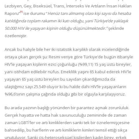
Lezbiyen, Gey, Biseksüel, Trans, İnterseks Ve Artıların İnsan Hakları
[6]
Raporu”
ise durumu “
Henüz tanı almamış olası kişi sayısı da hesaba
katıldığında toplam rakamın iki katı olduğu, yani Türkiye’de yaklaşık
50.000 HIV ile yaşayan kişinin olduğu düşünülmektedir.”
şeklinde
özetlemiştir.
Ancak bu haliyle bile her iki istatistik karşılıklı olarak incelendiğinde
ortaya çıkan gerçek şu: Resmi veriye göre Türkiye’de bugün itibariyle
HIV’le yaşayan kişilerin ezici çoğunluğu (%99,11) 15 yaş üstü bireyler,
yani istihdam edilebilir nüfus. Emeklilik yaşını 65 kabul ederek HIV’le
yaşayan 65 yaş üstü bireyleri bu sayıdan çıkardığımızda da
ulaştığımız sayı 25.549 oluyor ki bu halde dahi HIV’le yaşayanların
%96,6’sının çalışma çağında olduğu gibi bir olguyla karşılaşıyoruz.
Bu arada yazının başlığı yönünden bir parantez açmak zorunluluk.
Gerçek hayatta ve hatta hak savunuculuğu zemininde de zaman
zaman LGBTİ’ler ve artı kimliklerden sanki tek bir öznelermişçesine
bahsedilip, bu harflerin ve artı kimliklerin kimleri temsil ettiği sıkça
unutuluyor. Sanki cis-heteroseksüel kişilerden kadın birey, erkek