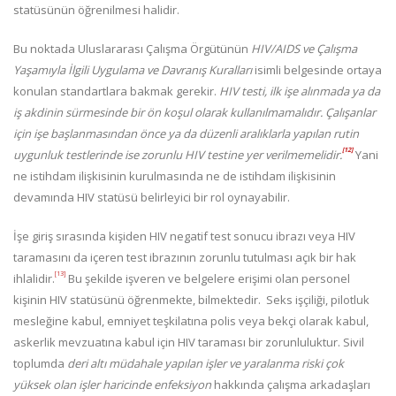
statüsünün öğrenilmesi halidir.
Bu noktada Uluslararası Çalışma Örgütünün
HIV/AIDS ve Çalışma
Yaşamıyla İlgili Uygulama ve Davranış Kuralları
isimli belgesinde ortaya
konulan standartlara bakmak gerekir.
HIV testi, ilk işe alınmada ya da
iş akdinin sürmesinde bir ön koşul olarak kullanılmamalıdır. Çalışanlar
için işe başlanmasından önce ya da düzenli aralıklarla yapılan rutin
[12]
uygunluk testlerinde ise zorunlu HIV testine yer verilmemelidir.
Yani
ne istihdam ilişkisinin kurulmasında ne de istihdam ilişkisinin
devamında HIV statüsü belirleyici bir rol oynayabilir.
İşe giriş sırasında kişiden HIV negatif test sonucu ibrazı veya HIV
taramasını da içeren test ibrazının zorunlu tutulması açık bir hak
[13]
ihlalidir.
Bu şekilde işveren ve belgelere erişimi olan personel
kişinin HIV statüsünü öğrenmekte, bilmektedir. Seks işçiliği, pilotluk
mesleğine kabul, emniyet teşkilatına polis veya bekçi olarak kabul,
askerlik mevzuatına kabul için HIV taraması bir zorunluluktur. Sivil
toplumda
deri altı müdahale yapılan işler ve yaralanma riski çok
yüksek olan işler haricinde enfeksiyon
hakkında çalışma arkadaşları