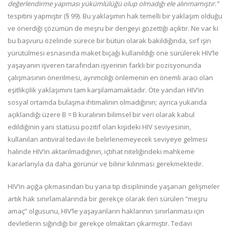
değerlendirme yapması yükümlülüğü olup olmadığı ele alınmamıştır.”
tespitini yapmıştır (§ 99). Bu yaklaşımın hak temelli bir yaklaşım olduğu
ve önerdiği çözümün de meşru bir dengeyi gözettiği açıktır. Ne var ki
bu başvuru özelinde sürece bir bütün olarak bakıldığında, sırf işin
yürütülmesi esnasında maket bıçağı kullanıldığı öne sürülerek HIV’le
yaşayanın işveren tarafından işyerinin farklı bir pozisyonunda
çalışmasının önerilmesi, ayrımcılığı önlemenin en önemli aracı olan
eşitlikçilik yaklaşımını tam karşılamamaktadır. Öte yandan HIV’in
sosyal ortamda bulaşma ihtimalinin olmadığının; ayrıca yukarıda
açıklandığı üzere B = B kuralının bilimsel bir veri olarak kabul
edildiğinin yani statüsü pozitif olan kişideki HIV seviyesinin,
kullanılan antiviral tedavi ile belirlenemeyecek seviyeye gelmesi
halinde HIV’in aktarılmadığının, içtihat niteliğindeki mahkeme
kararlarıyla da daha görünür ve bilinir kılınması gerekmektedir.
HIV’in açığa çıkmasından bu yana tıp disiplininde yaşanan gelişmeler
artık hak sınırlamalarında bir gerekçe olarak ileri sürülen “meşru
amaç” olgusunu, HIV’le yaşayanların haklarının sınırlanması için
devletlerin sığındığı bir gerekçe olmaktan çıkarmıştır. Tedavi