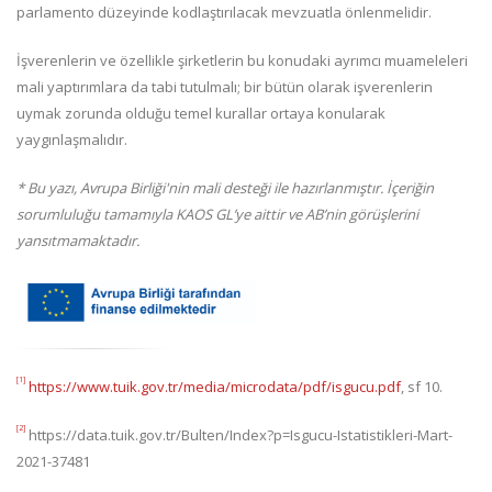
parlamento düzeyinde kodlaştırılacak mevzuatla önlenmelidir.
İşverenlerin ve özellikle şirketlerin bu konudaki ayrımcı muameleleri
mali yaptırımlara da tabi tutulmalı; bir bütün olarak işverenlerin
uymak zorunda olduğu temel kurallar ortaya konularak
yaygınlaşmalıdır.
* Bu yazı, Avrupa Birliği'nin mali desteği ile hazırlanmıştır. İçeriğin
sorumluluğu tamamıyla KAOS GL’ye aittir ve AB’nin görüşlerini
yansıtmamaktadır.
[1]
https://www.tuik.gov.tr/media/microdata/pdf/isgucu.pdf
, sf 10.
[2]
https://data.tuik.gov.tr/Bulten/Index?p=Isgucu-Istatistikleri-Mart-
2021-37481