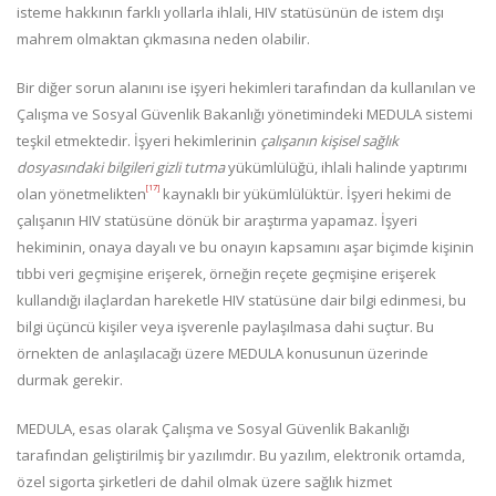
isteme hakkının farklı yollarla ihlali, HIV statüsünün de istem dışı
mahrem olmaktan çıkmasına neden olabilir.
Bir diğer sorun alanını ise işyeri hekimleri tarafından da kullanılan ve
Çalışma ve Sosyal Güvenlik Bakanlığı yönetimindeki MEDULA sistemi
teşkil etmektedir. İşyeri hekimlerinin
çalışanın kişisel sağlık
dosyasındaki bilgileri gizli tutma
yükümlülüğü, ihlali halinde yaptırımı
[17]
olan yönetmelikten
kaynaklı bir yükümlülüktür. İşyeri hekimi de
çalışanın HIV statüsüne dönük bir araştırma yapamaz. İşyeri
hekiminin, onaya dayalı ve bu onayın kapsamını aşar biçimde kişinin
tıbbi veri geçmişine erişerek, örneğin reçete geçmişine erişerek
kullandığı ilaçlardan hareketle HIV statüsüne dair bilgi edinmesi, bu
bilgi üçüncü kişiler veya işverenle paylaşılmasa dahi suçtur. Bu
örnekten de anlaşılacağı üzere MEDULA konusunun üzerinde
durmak gerekir.
MEDULA, esas olarak Çalışma ve Sosyal Güvenlik Bakanlığı
tarafından geliştirilmiş bir yazılımdır. Bu yazılım, elektronik ortamda,
özel sigorta şirketleri de dahil olmak üzere sağlık hizmet