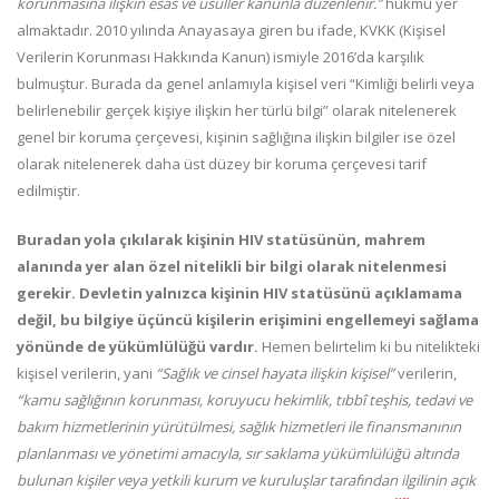
korunmasına ilişkin esas ve usuller kanunla düzenlenir.”
hükmü yer
almaktadır. 2010 yılında Anayasaya giren bu ifade, KVKK (Kişisel
Verilerin Korunması Hakkında Kanun) ismiyle 2016’da karşılık
bulmuştur. Burada da genel anlamıyla kişisel veri “Kimliği belirli veya
belirlenebilir gerçek kişiye ilişkin her türlü bilgi” olarak nitelenerek
genel bir koruma çerçevesi, kişinin sağlığına ilişkin bilgiler ise özel
olarak nitelenerek daha üst düzey bir koruma çerçevesi tarif
edilmiştir.
Buradan yola çıkılarak kişinin HIV statüsünün, mahrem
alanında yer alan özel nitelikli bir bilgi olarak nitelenmesi
gerekir.
Devletin yalnızca kişinin HIV statüsünü açıklamama
değil, bu bilgiye üçüncü kişilerin erişimini engellemeyi sağlama
yönünde de yükümlülüğü vardır.
Hemen belirtelim ki bu nitelikteki
kişisel verilerin, yani
“Sağlık ve cinsel hayata ilişkin kişisel”
verilerin,
“kamu sağlığının korunması, koruyucu hekimlik, tıbbî teşhis, tedavi ve
bakım hizmetlerinin yürütülmesi, sağlık hizmetleri ile finansmanının
planlanması ve yönetimi amacıyla, sır saklama yükümlülüğü altında
bulunan kişiler veya yetkili kurum ve kuruluşlar tarafından ilgilinin açık