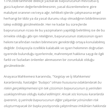
17/9/2008 tarihinde dilekçe yazılarak başvurucunun mevcutsa iş
gücü kaybının değerlendirilmesinin, yasal düzenlemelere göre
maluliyet oranının ve/veya ağır, tehlikeli işlerde çalışmasına engel
herhangi bir tıbbi ya da yasal durumu olup olmadığının bildirilmesinin
talep edildiği görülmektedir. Her ne kadar bu süreçlerde
başvurucunun rızası ile bu yazışmaların yapıldığı belirtilmiş ise de bu
örnekte olduğu gibi işin niteliğinin, başvurucunun statüsünün işyeri
hekimi tarafından neden bilinmesini gerektirdiği ortaya konulabilmiş
değildir. Dolayısıyla özellikle kalabalık ve işyeri hekiminin doğrudan
işyerinde bulunduğu işyerlerinde, mahremiyet hakkına saygı ile ilgili
farklı ve fazladan önlemler alınmasının bir zorunluluk olduğu
görülmektedir.
Anayasa Mahkemesi kararında,
“Yargıtay ve İş Mahkemesi
kararlarında, hastalığın "bulaşıcı" olması hususuna odaklanılarak bu
riskin gerçekleşmemesi için tek çözümün başvurucunun iş yerinden
uzaklaştırılması olduğu kabul edilmiştir. Ancak söz konusu kararlarda
işverenin, iş yerinde başvurucunun diğer çalışanlar yönünden risk
oluşturmayacak bir başka pozisyonda çalıştırılması imkânları hakkında