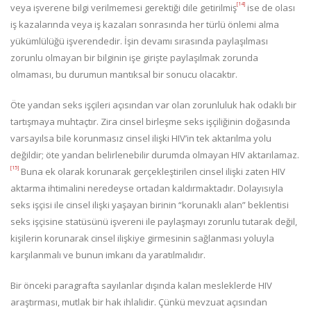
[14]
veya işverene bilgi verilmemesi gerektiği dile getirilmiş
ise de olası
iş kazalarında veya iş kazaları sonrasında her türlü önlemi alma
yükümlülüğü işverendedir. İşin devamı sırasında paylaşılması
zorunlu olmayan bir bilginin işe girişte paylaşılmak zorunda
olmaması, bu durumun mantıksal bir sonucu olacaktır.
Öte yandan seks işçileri açısından var olan zorunluluk hak odaklı bir
tartışmaya muhtaçtır. Zira cinsel birleşme seks işçiliğinin doğasında
varsayılsa bile korunmasız cinsel ilişki HIV’in tek aktarılma yolu
değildir; öte yandan belirlenebilir durumda olmayan HIV aktarılamaz.
[15]
Buna ek olarak korunarak gerçekleştirilen cinsel ilişki zaten HIV
aktarma ihtimalini neredeyse ortadan kaldırmaktadır. Dolayısıyla
seks işçisi ile cinsel ilişki yaşayan birinin “korunaklı alan” beklentisi
seks işçisine statüsünü işvereni ile paylaşmayı zorunlu tutarak değil,
kişilerin korunarak cinsel ilişkiye girmesinin sağlanması yoluyla
karşılanmalı ve bunun imkanı da yaratılmalıdır.
Bir önceki paragrafta sayılanlar dışında kalan mesleklerde HIV
araştırması, mutlak bir hak ihlalidir. Çünkü mevzuat açısından