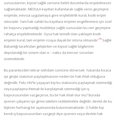
sunucularının, kişisel sağlık verisine belirli durumlarda erişebilmesini
sağlamaktadır. MEDULA kayıtları kullanılarak sağlık verisi geçmişine
erişimde, mevcut uygulamaya göre erişilebilirlik kural, kısıtlı erişim
istisnadır. Yani hak sahibi bu kayıtlara erişimin engellenmesi için özel
bir başvuru yapmadığı müddetçe sağlık sunucuları bu veri geçmişine
rahatça erişebilmektedir. Oysa hak temelli olan yaklaşım kısıtlı
[18]
erişimin kural, tam erişimin rızaya dayalı bir istisna olmasıdır.
Sağlık
Bakanlığı tarafından geliştirilen ve kişisel sağlık bilgilerinin
depolandığı bir sistem olan e – nabız da benzer sorunları
üretmektedir.
Bu parantezden tekrar istihdam sürecine dönersek. Yukarıda kısaca
işe girişte statünün paylaşılmasının neden bir hak ihlali olduğuna
değindik. Peki, HIV’le yaşayan kişi bu statüsünü paylaşmak istemediği
veya paylaşma ihtimali ile karşılaşmak istemediği için iş
başvurusundan vazgeçerse, bu bir hak ihlali olur mu? Burada
işveren çalışanın işe girme talebini reddetmekte değildir; devlet de bu
ilişkinin herhangi bir aşamasında bulunmamaktadır. O halde kişi
kendi iş başvurusundan vazgeçti diye işvereni veya devleti hak