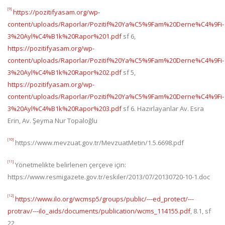
[9]
https://pozitifyasam.org/wp-
content/uploads/Raporlar/Pozitif%20Ya%C5%9Fam%20Derne%C4%9Fi-
3%20Ayl%C4%B1k%20Rapor%201.pdf
sf 6,
https://pozitifyasam.org/wp-
content/uploads/Raporlar/Pozitif%20Ya%C5%9Fam%20Derne%C4%9Fi-
3%20Ayl%C4%B1k%20Rapor%202.pdf
sf 5,
https://pozitifyasam.org/wp-
content/uploads/Raporlar/Pozitif%20Ya%C5%9Fam%20Derne%C4%9Fi-
3%20Ayl%C4%B1k%20Rapor%203.pdf
sf 6. Hazırlayanlar Av. Esra
Erin, Av. Şeyma Nur Topaloğlu
[10]
https://www.mevzuat.gov.tr/MevzuatMetin/1.5.6698.pdf
[11]
Yönetmelikte belirlenen çerçeve için:
https://www.resmigazete.gov.tr/eskiler/2013/07/20130720-10-1.doc
[12]
https://www.ilo.org/wcmsp5/groups/public/---ed_protect/---
protrav/---ilo_aids/documents/publication/wcms_114155.pdf
, 8.1, sf
22