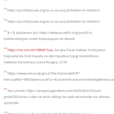
[13]
https://pozitifyasam.org/ev-is-ve-sosyal-iliskiler-ev-iliskileri/
[14]
https://pozitifyasam.org/ev-is-ve-sosyal-iliskiler-ev-iliskileri/
[15]
B = B açıklaması için: https://www.pozitifiz.org/post/b-b-
belirlenemeyen-esittir-bulasmayan-ne-demek
[16]
https://rm.coe.int/16806f15ae
, Avrupa İnsan Hakları Sözleşmesi
Kapsamında Özel Hayata ve Aile Hayatına Saygı Gösterilmesi
Hakkının Korunması, Ivana Roagna, sf 34
[17]
https://www.mevzuat.gov.tr/File/GeneratePdf?
mevzuatNo=18615&mevzuatTur=KurumVeKurulusYonetmeligi&mevzuat
[18]
Aynı yönde: https://anayasagundemi.com/2020/06/23/forum-
pride2020-enes-salar-ve-erkin-akbay-hiv-aids-ekseninde-ise-alimda-
ayrimcilik/
[19]
https://www.csgb.gov.tr/bakanlik/hakkinda/misyon-ve-