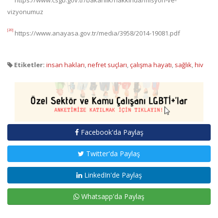
vizyonumuz
[20]
https://www.anayasa.gov.tr/media/3958/2014-19081.pdf
Etiketler:
insan hakları
,
nefret suçları
,
çalışma hayatı
,
sağlık
,
hiv
Facebook'da Paylaş
Twitter'da Paylaş
LinkedIn'de Paylaş
Whatsapp'da Paylaş