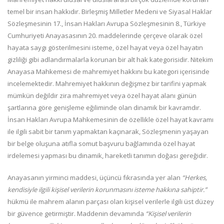
temel bir insan hakkıdır. Birleşmiş Milletler Medeni ve Siyasal Haklar
Sözleşmesinin 17., İnsan Hakları Avrupa Sözleşmesinin 8., Türkiye
Cumhuriyeti Anayasasının 20. maddelerinde çerçeve olarak özel
hayata saygı gösterilmesini isteme, özel hayat veya özel hayatın
gizliliği gibi adlandırmalarla korunan bir alt hak kategorisidir. Nitekim
Anayasa Mahkemesi de mahremiyet hakkını bu kategori içerisinde
incelemektedir. Mahremiyet hakkının değişmez bir tarifini yapmak
mümkün değildir zira mahremiyet veya özel hayat alanı günün
şartlarına göre genişleme eğiliminde olan dinamik bir kavramdır.
İnsan Hakları Avrupa Mahkemesinin de özellikle özel hayat kavramı
ile ilgili sabit bir tanım yapmaktan kaçınarak, Sözleşmenin yaşayan
bir belge oluşuna atıfla somut başvuru bağlamında özel hayat
irdelemesi yapması bu dinamik, hareketli tanımın doğası gereğidir.
Anayasanın yirminci maddesi, üçüncü fıkrasında yer alan
“Herkes,
kendisiyle ilgili kişisel verilerin korunmasını isteme hakkına sahiptir.”
hükmü ile mahrem alanın parçası olan kişisel verilerle ilgili üst düzey
bir güvence getirmiştir. Maddenin devamında
“Kişisel verilerin