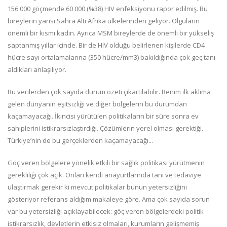
156 000 göçmende 60 000 (%38) HIV enfeksiyonu rapor edilmiş. Bu
bireylerin yarısı Sahra Altı Afrika ülkelerinden geliyor. Olguların
önemli bir kısmı kadın. Ayrıca MSM bireylerde de önemli bir yükseliş
saptanmış yıllar içinde. Bir de HIV olduğu belirlenen kişilerde CD4
hücre sayı ortalamalarına (350 hücre/mm3) bakıldığında çok geç tanı
aldıkları anlaşılıyor.
Bu verilerden çok sayıda durum özeti çıkartılabilir. Benim ilk aklıma
gelen dünyanın eşitsizliği ve diğer bölgelerin bu durumdan
kaçamayacağı. İkincisi yürütülen politikaların bir süre sonra ev
sahiplerini istikrarsızlaştırdığı. Çözümlerin yerel olması gerektiği.
Türkiye’nin de bu gerçeklerden kaçamayacağı...
Göç veren bölgelere yönelik etkili bir sağlık politikası yürütmenin
gerekliliği çok açık. Onları kendi anayurtlarında tanı ve tedaviye
ulaştırmak gerekir ki mevcut politikalar bunun yetersizliğini
gösteriyor referans aldığım makaleye göre. Ama çok sayıda sorun
var bu yetersizliği açıklayabilecek: göç veren bölgelerdeki politik
istikrarsızlık, devletlerin etkisiz olmaları, kurumların gelişmemiş