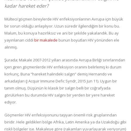
kadar hareket eder?
Mülteci/göçmen bireylerde HIV enfeksiyonlarının Avrupa için büyük
bir sorun olduğu anlaşılıyor. Uzun süredir ilgilendiğim bir konu bu.
Malum, bu konuya hazırlıksız ve ani bir şekilde yakalandık. Bu ay
yayınlanan ciddi
bir makalede
bunun boyutları HIV yönünden ele
alınmış.
Şurada; Makale 2007-2012 yılları arasında Avrupa Birliği sınırlarından
içeri giren göçmenlerde HIV enfeksiyon oranını belirlemiş ki durum
korkunç. Buna “hareket halindeki salgın” demiş Hernando ve
arkadaşları (J Acquir Immune Defic Syndr, 2015 Jun 11). Uygun bir
tanım olmuş. Düşünün ki klasik bir salgın belli bir coğrafyada
görülürken bu durumda HIV salgını bir yerden bir yere hareket
ediyor.
Göçmenler HIV enfeksiyonunu taşıyan önemli risk gruplarından
biridir. Hele geldikleri bölge Afrika, Latin Amerika ya da Uzakdoğu gibi
riskli bölgeler ise. Makaleye göre (rakamları yuvarlayarak veriyorum)