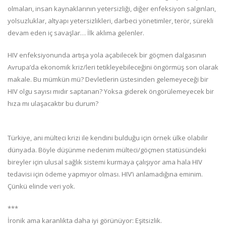
olmaları, insan kaynaklarının yetersizliği, diğer enfeksiyon salgınları,
yolsuzluklar, altyapı yetersizlikleri, darbeci yönetimler, terör, sürekli
devam eden iç savaşlar… İlk aklıma gelenler.
HIV enfeksiyonunda artışa yola açabilecek bir göçmen dalgasının
Avrupa’da ekonomik kriz/leri tetikleyebileceğini öngörmüş son olarak
makale. Bu mümkün mü? Devletlerin üstesinden gelemeyeceği bir
HIV olgu sayısı mıdır saptanan? Yoksa giderek öngörülemeyecek bir
hıza mı ulaşacaktır bu durum?
Türkiye, ani mülteci krizi ile kendini bulduğu için örnek ülke olabilir
dünyada. Böyle düşünme nedenim mülteci/göçmen statüsündeki
bireyler için ulusal sağlık sistemi kurmaya çalışıyor ama hala HIV
tedavisi için ödeme yapmıyor olması. HIV’i anlamadığına eminim.
Çünkü elinde veri yok.
***
İronik ama karanlıkta daha iyi görünüyor: Eşitsizlik.