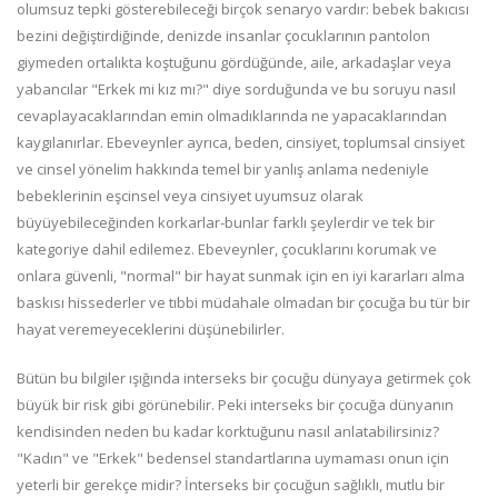
olumsuz tepki gösterebileceği birçok senaryo vardır: bebek bakıcısı
bezini değiştirdiğinde, denizde insanlar çocuklarının pantolon
giymeden ortalıkta koştuğunu gördüğünde, aile, arkadaşlar veya
yabancılar "Erkek mi kız mı?" diye sorduğunda ve bu soruyu nasıl
cevaplayacaklarından emin olmadıklarında ne yapacaklarından
kaygılanırlar. Ebeveynler ayrıca, beden, cinsiyet, toplumsal cinsiyet
ve cinsel yönelim hakkında temel bir yanlış anlama nedeniyle
bebeklerinin eşcinsel veya cinsiyet uyumsuz olarak
büyüyebileceğinden korkarlar-bunlar farklı şeylerdir ve tek bir
kategoriye dahil edilemez. Ebeveynler, çocuklarını korumak ve
onlara güvenli, "normal" bir hayat sunmak için en iyi kararları alma
baskısı hissederler ve tıbbi müdahale olmadan bir çocuğa bu tür bir
hayat veremeyeceklerini düşünebilirler.
Bütün bu bilgiler ışığında interseks bir çocuğu dünyaya getirmek çok
büyük bir risk gibi görünebilir. Peki interseks bir çocuğa dünyanın
kendisinden neden bu kadar korktuğunu nasıl anlatabilirsiniz?
"Kadın" ve "Erkek" bedensel standartlarına uymaması onun için
yeterli bir gerekçe midir? İnterseks bir çocuğun sağlıklı, mutlu bir