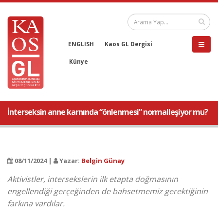
ENGLISH
Kaos GL Dergisi
Künye
İnterseksin anne karnında “önlenmesi” normalleşiyor mu?
08/11/2024 |
Yazar:
Belgin Günay
Aktivistler, intersekslerin ilk etapta doğmasının
engellendiği gerçeğinden de bahsetmemiz gerektiğinin
farkına vardılar.