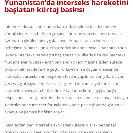
Yunanistan’da interseks hareketini
başlatan kürtaj baskısı
İnterseks durumlarının anne karnında testlerle belirlenmesi ve
kürtajla interseks fetüsün gelişme sürecine son verilmesi daha çok
Avrupa’da görülen bir uygulamaydı. Yunanistan’da interseks
bebeğinin alınması için kürtaja zorlanan anne Rinio Simeonidou’nun
ülkede interseks hareketini başlatması ve ülkede rıza dışı interseks
müdahalelerini yasaklayan bir kanun çıkartılmasına giden sürece
öncülük etmesi de tarihe geçti. Türkiye’de ise doğum öncesinde
interseks durumlarının tespiti için testler yapılması son yıllarda yeni
yeni yaygınlaşıyor. İnterseks ile ilgili veri toplamak yeterince zor,
interseks tanısı alan fetüslerin ne kadarına kürtaj uygulandığını
tespit etmek için şu an daha da zor. Kesin rakamlar olmasa da olayın
TV dizilerinden internet forumlarına kadar pek çok yerde görünür
olmaya başlaması bir fikir veriyor.
1990'lardan beri, interseks aktivistler küresel olarak bedensel
özerklik hakkını savunuyorlar. İnterseks hareketi insanların