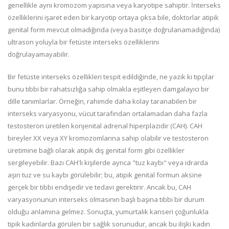
genellikle aynı kromozom yapısına veya karyotipe sahiptir. İnterseks
özelliklerini işaret eden bir karyotip ortaya çıksa bile, doktorlar atipik
genital form mevcut olmadığında (veya basitçe doğrulanamadığında)
ultrason yoluyla bir fetüste interseks özelliklerini
doğrulayamayabilir.
Bir fetüste interseks özellikleri tespit edildiğinde, ne yazık ki tıpçılar
bunu tıbbi bir rahatsızlığa sahip olmakla eşitleyen damgalayıcı bir
dille tanımlarlar. Örneğin, rahimde daha kolay taranabilen bir
interseks varyasyonu, vücut tarafından ortalamadan daha fazla
testosteron üretilen konjenital adrenal hiperplazidir (CAH). CAH
bireyler XX veya XY kromozomlarına sahip olabilir ve testosteron
üretimine bağlı olarak atipik dış genital form gibi özellikler
sergileyebilir. Bazı CAH'lı kişilerde ayrıca "tuz kaybı" veya idrarda
aşırı tuz ve su kaybı görülebilir; bu, atipik genital formun aksine
gerçek bir tıbbi endişedir ve tedavi gerektirir. Ancak bu, CAH
varyasyonunun interseks olmasının başlı başına tıbbi bir durum
olduğu anlamına gelmez. Sonuçta, yumurtalık kanseri çoğunlukla
tipik kadınlarda görülen bir sağlık sorunudur, ancak bu ilişki kadın