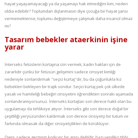
hayat yaşayamayacağı ya da yaşamayı hak etmediğini kim, neden
iddia edebilir? Toplumdan dışlanmasın diye çocuğa bir hayat şansı
vermemektense, toplumu değiştirmeye çalışmak daha insancıl olmaz
mı?
Tasarım bebekler ataerkinin işine
yarar
İnterseks fetüslerin kürtajına izin vermek, kadın hakları için de
zararlıdır çünkü bir fetüsün gelişimini sadece cinsiyet kimliği
nedeniyle sonlandırmak "seçici kürtaj"dır, bu da çoğunlukla kız
bebekleri bekleyen bir trajik sondur. Seçici kürtaj pek çok ülkede
yasak ve hamileliği bebeğin cinsiyetini öğrendikten sonraki aşamada
sonlandıramıyorsunuz. İnterseks kürtajları son derece haklı olan bu
uygulamayı da tehlikeye atıyor. İnterseks gibi son derece doğal bir
çeşitliliği yeryüzünden kaldırmak son derece cinsiyetçi bir tutum ve
farkında olmasak da diğer cinsiyetçilikleri de körüklüyor.
Öjeni, sadece geçmişin korkunç bir anısı değildir; bazı yenilikçi tıbbi