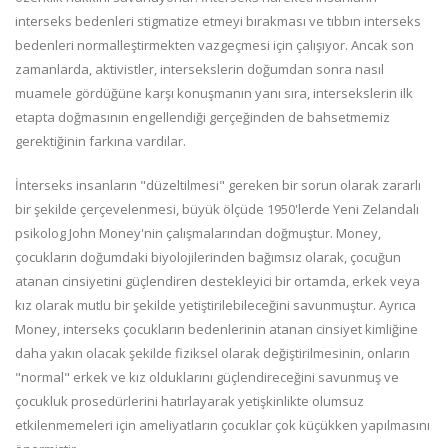
interseks bedenleri stigmatize etmeyi bırakması ve tıbbın interseks
bedenleri normalleştirmekten vazgeçmesi için çalışıyor. Ancak son
zamanlarda, aktivistler, intersekslerin doğumdan sonra nasıl
muamele gördüğüne karşı konuşmanın yanı sıra, intersekslerin ilk
etapta doğmasının engellendiği gerçeğinden de bahsetmemiz
gerektiğinin farkına vardılar.
İnterseks insanların "düzeltilmesi" gereken bir sorun olarak zararlı
bir şekilde çerçevelenmesi, büyük ölçüde 1950'lerde Yeni Zelandalı
psikolog John Money'nin çalışmalarından doğmuştur. Money,
çocukların doğumdaki biyolojilerinden bağımsız olarak, çocuğun
atanan cinsiyetini güçlendiren destekleyici bir ortamda, erkek veya
kız olarak mutlu bir şekilde yetiştirilebileceğini savunmuştur. Ayrıca
Money, interseks çocukların bedenlerinin atanan cinsiyet kimliğine
daha yakın olacak şekilde fiziksel olarak değiştirilmesinin, onların
"normal" erkek ve kız olduklarını güçlendireceğini savunmuş ve
çocukluk prosedürlerini hatırlayarak yetişkinlikte olumsuz
etkilenmemeleri için ameliyatların çocuklar çok küçükken yapılmasını