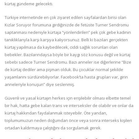
kürtaj gündeme gelecekti.
Türkiye internetinde en çok ziyaret edilen sayfalardan birisi olan
Kızlar Soruyor forumuna girdiğinizde de fetüste Turner Sendromu
saptanması nedeniyle kürtaja “yönlendirilen” pek çok gebe kadının
tanıklıklarıyla karşı karşıya kalıyorsunuz. Belli ki bazıları gerçekten
kürtaj yapılmasa da kaybedilecek, ciddi sağlık sorunları olan
bebekler. Bazılarındaysa böyle bir kaygı söz konusu değil ve kürtaj
sebebi sadece Turner Sendromu. Bazı anneler ise diğerlerine “Bize
de kürtaj dediler ama pişman olduk. Bu çocuklar normal şekilde
yaşamlarını sürdürebiliyorlar. Facebook’ta hasta grupları var, girin
anneleriyle konuşun” diye seslenmiş.
Güvenli ve yasal kürtajın herkes için erişilebilir olması elbette temel
bir hak, hatta gebe kalan trans ve interseksler de olabilir ve onlar da
kürtaj hakkından faydalanmak isteyebilir. Öte yandan,
toplumumuzun neden doğumdan önce veya sonra interseks kişileri
ortadan kaldırmaya çalıştığını da sorgulamak gerek.