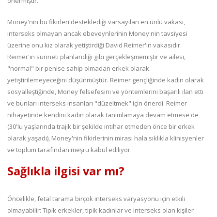
önermiştir.
Money'nin bu fikirleri desteklediği varsayılan en ünlü vakası,
interseks olmayan ancak ebeveynlerinin Money'nin tavsiyesi
üzerine onu kız olarak yetiştirdiği David Reimer'ın vakasıdır.
Reimer'ın sünneti planlandığı gibi gerçekleşmemiştir ve ailesi,
"normal" bir penise sahip olmadan erkek olarak
yetiştirilemeyeceğini düşünmüştür. Reimer gençliğinde kadın olarak
sosyalleştiğinde, Money felsefesini ve yöntemlerini başarılı ilan etti
ve bunları interseks insanları "düzeltmek" için önerdi. Reimer
nihayetinde kendini kadın olarak tanımlamaya devam etmese de
(30'lu yaşlarında trajik bir şekilde intihar etmeden önce bir erkek
olarak yaşadı), Money'nin fikirlerinin mirası hala sıklıkla klinisyenler
ve toplum tarafından meşru kabul ediliyor.
Sağlıkla ilgisi var mı?
Öncelikle, fetal tarama birçok interseks varyasyonu için etkili
olmayabilir: Tipik erkekler, tipik kadınlar ve interseks olan kişiler