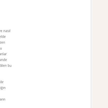
e nasıl
elde
azen
yu
anlar
minde
dilen bu
lir
iğin
arın