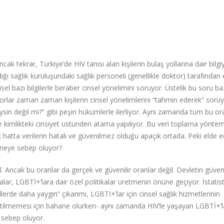
 tekrar, Türkiye’de HIV tanısı alan kişilerin bulaş yollarına dair bilgiy
dığı sağlık kuruluşundaki sağlık personeli (genellikle doktor) tarafından 
işisel bazı bilgilerle beraber cinsel yönelimini soruyor. Üstelik bu soru b
orlar zaman zaman kişilerin cinsel yönelimlerini “tahmin ederek” soru
in değil mi?” gibi peşin hükümlerle ilerliyor. Aynı zamanda tüm bu or
kle kimlikteki cinsiyet üstünden atama yapılıyor. Bu veri toplama yönte
çık hatta verilerin hatalı ve güvenilmez olduğu apaçık ortada. Peki elde e
ası neye sebep oluyor?
il. Ancak bu oranlar da gerçek ve güvenilir oranlar değil. Devletin güveni
ikalar, LGBTİ+’lara dair özel politikalar üretmenin önüne geçiyor. İstatist
rde daha yaygın” çıkarımı, LGBTİ+’lar için cinsel sağlık hizmetlerinin
tilmemesi için bahane olurken- aynı zamanda HIV’le yaşayan LGBTİ+’l
a sebep oluyor.