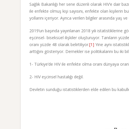
Sağlık Bakanlığı her sene düzenli olarak HIV’e dair bazı 
ile enfekte olmuş kişi sayısını, enfekte olan kişilerin b
yollarını içeriyor. Ayrıca verilen bilgiler arasında yaş ve 
2019’un başında yayınlanan 2018 yılı istatistiklerine 
eşcinsel- biseksüel ilişkiler oluşturuyor. Tanıların yüz
oranı yüzde 48 olarak belirtiliyor.
[1]
Yine aynı istatist
arttığını gösteriyor. Dernekler ise politikalarını bu iki 
1- Türkiye’de HIV ile enfekte olma oranı dünyaya oranla
2- HIV eşcinsel hastalığı değil.
Devletin sunduğu istatistiklerden elde edilen bu kabull