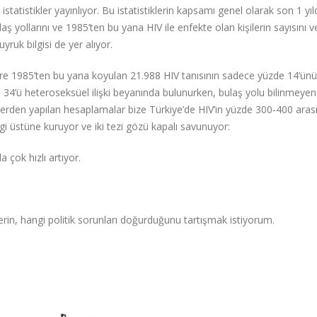
istatistikler yayınlıyor. Bu istatistiklerin kapsamı genel olarak son 1 yı
ulaş yollarını ve 1985’ten bu yana HIV ile enfekte olan kişilerin sayısını 
uyruk bilgisi de yer alıyor.
göre 1985’ten bu yana koyulan 21.988 HIV tanısının sadece yüzde 14’ünü
de 34’ü heteroseksüel ilişki beyanında bulunurken, bulaş yolu bilinmeyen 
iklerden yapılan hesaplamalar bize Türkiye’de HIV’in yüzde 300-400 aras
bilgi üstüne kuruyor ve iki tezi gözü kapalı savunuyor:
 çok hızlı artıyor.
erin, hangi politik sorunları doğurduğunu tartışmak istiyorum.