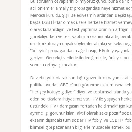
Bu soruların cevaplarını bilmiyoruz çünkü buna dair bir 
acil önlemler almalıyız” propagandası neye hizmet ediy
Merkezi kuruldu. Şişli Belediyesi’nin ardından Beşiktaş
başta LGBTİ+’lar olmak üzere herkese hizmet vermey
olarak kullanıldığını ve test yaptırma oranının arttığını
görebiliyorken ve test yaptırma oranındaki artış beraber
dair korkutmaya dayalı söylemler ahlakçı ve seks negati
“önleyici” propagandanın ağır basıp, HIV ile yaşayanları
geçiyor. Gerçekçi verilerle ilerlediğimizde, önleyici poli
sonucu ortaya çıkacaktır.
Devletin yıllık olarak sunduğu güvenilir olmayan istatist
politikalarında LGBTİ+’ların görünmez kılınmasına sebe
“Her şey kötüye gidiyor” diyen ve toplumsal alanda ya
eden politikalara ihtiyacımız var. HIV ile yaşayan he
üstündeki HIV+ damgasını “ortadan kaldırmak” için kurul
ayrımcılığı görünür kılan, aktif olarak seks pozitif s
eksenin dışındaki tüm sözler HIV fobiyi ve LGBTİ+ fobi
bilimsel gibi pazarlanan bilgilerle mücadele etmek; b