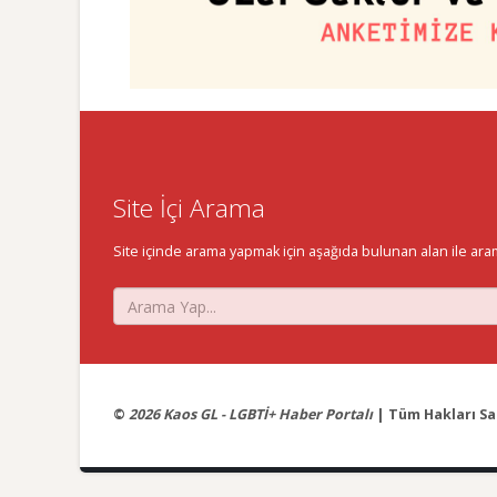
Site İçi Arama
Site içinde arama yapmak için aşağıda bulunan alan ile aramak 
©
2026 Kaos GL - LGBTİ+ Haber Portalı
| Tüm Hakları Sak