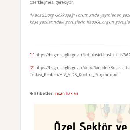
özerkleşmesi gerekiyor.
*KaosGL.org Gökkuşağı Forumu’nda yayınlanan yazıl
köşe yazılarındaki görüşlerin KaosGL.org’un görüşle
[1]
https://hsgm.saglik.gov.tr/tr/bulasici-hastaliklar/8
[2]
https://hsgm.saglik.gov.tr/depo/birimler/Bulasici-ha
Tedavi_Rehberi/HIV_AIDS_Kontrol_Programi.pdf
Etiketler:
insan hakları