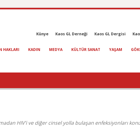
Künye
Kaos GL Derneği
Kaos GL Dergisi
Kao
N HAKLARI
KADIN
MEDYA
KÜLTÜR SANAT
YAŞAM
GÖK
nmadan HIV’i ve diğer cinsel yolla bulaşan enfeksiyonları ko