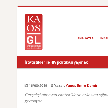
ANA SAYFA
INSA
İstatistikler ile HIV politikası yapmak
16/08/2019 |
Yazar:
Yunus Emre Demir
Gerçekçi olmayan istatistiklerin arkasına sığı
gerekiyor.