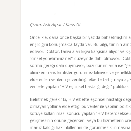
Çizim: Aslı Alpar / Kaos GL
Öncelikle, daha önce başka bir yazıda bahsetmiştim ancak
erişildiğini konuşmakta fayda var. Bu bilgi, tanının alın
ediliyor. Doktor, tanıyı alan kişiyi karşısına alıyor ve k
“cinsel yöneliminiz ne?” düzeyinde dahi olmuyor. Dokt
sorma gereği dahi duymuyor, bazı durumlarda ise “geys
alınırken trans kimlikler görünmez kılınıyor ve genelli
elde edilen verilerin güvenilirliği elbette tartışmaya a
verilerle yapılan “HIV eşcinsel hastalığı değil” politik
Belirtmek gerekir ki, HIV elbette eşcinsel hastalığı değ
olmayan yollarla elde ettiği bu veriler ile yapılan polit
kötüye kullanılması sonucu yapılan “HIV heterosekseülle
gelişmesinin önüne geçerken -veya bu hizmetlerin üre
maruz kaldığı hak ihlallerinin de görünmez kılınmasın