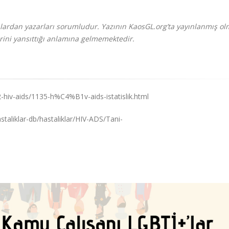
ardan yazarları sorumludur. Yazının KaosGL.org’ta yayınlanmış ol
rini yansıttığı anlamına gelmemektedir.
62-hiv-aids/1135-h%C4%B1v-aids-istatislik.html
staliklar-db/hastaliklar/HIV-ADS/Tani-