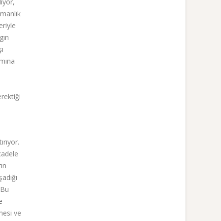
ıyor,
şmanlık
eriyle
gın
şı
ımına
erektiği
ırıyor.
cadele
ın
şadığı
 Bu
e
mesi ve