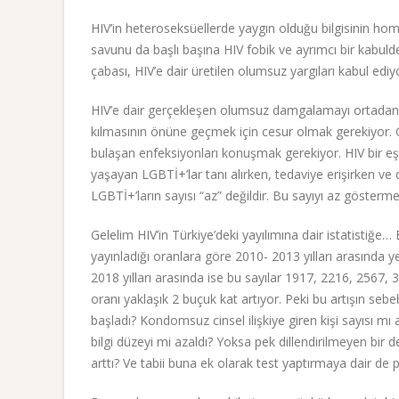
HIV’in heteroseksüellerde yaygın olduğu bilgisinin ho
savunu da başlı başına HIV fobik ve ayrımcı bir kabul
çabası, HIV’e dair üretilen olumsuz yargıları kabul edi
HIV’e dair gerçekleşen olumsuz damgalamayı ortadan 
kılmasının önüne geçmek için cesur olmak gerekiyor. Ge
bulaşan enfeksiyonları konuşmak gerekiyor. HIV bir eşci
yaşayan LGBTİ+’lar tanı alırken, tedaviye erişirken ve 
LGBTİ+’ların sayısı “az” değildir. Bu sayıyı az göste
Gelelim HIV’in Türkiye’deki yayılımına dair istatistiğe
yayınladığı oranlara göre 2010- 2013 yılları arasında ye
2018 yılları arasında ise bu sayılar 1917, 2216, 2567, 
oranı yaklaşık 2 buçuk kat artıyor. Peki bu artışın se
başladı? Kondomsuz cinsel ilişkiye giren kişi sayısı mı a
bilgi düzeyi mi azaldı? Yoksa pek dillendirilmeyen bir değ
arttı? Ve tabii buna ek olarak test yaptırmaya dair de 