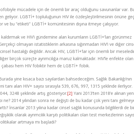
mofobiyle mücadele için de önemli bir araç olduğunu savunanlar var. B
den geliyor. LGBTİ+ topluluğunun HIV ile özdeşleştirilmesinin önüne g
yor ve bu “etiketi” LGBTİ+ komünitesinin dışına itmeye çalışıyor.
kaldırmak ve HIV’i gündemine alan kurumların LGBTİ+’ları görünmez
rçekçi olmayan istatistiklerin arkasına sığınmadan HIV’i ve diğer cinse
nsel hastalığı değildir. Ancak HIV, LGBTİ+’lar için önemli bir meseledir
diğer birçok süreçte ayrımcılığa maruz kalmaktadır. HIV’le enfekte olan
rme çabası hem HIV fobiktir hem de LGBTİ+ fobik.
… Burada yine kısaca bazı sayılardan bahsedeceğim. Sağlık Bakanlığı’nın
ni tanı alan HIV+ sayısı sırasıyla 539, 676, 997, 1315 şeklinde ilerliyor.
3044, 3248 şeklinde artış gösteriyor.
[2]
Yani 2013’ten 2018’e alınan yeni
bebi ne? 2014 yılından sonra ne değişti de bu kadar çok yeni tanı gelmey
rttı? İnsanlar 2013 yılına kadar cinsel sağlık konusunda bilgililerdi de b
işiklik olarak ayrımcılık karşıtı politikaları olan test merkezlerinin sayı
politikalar artmaya mı başladı?