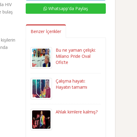
lda HIV
Whatsapp'da Paylaş
ve bulaş
Benzer İçerikler
kişilerin
ında
Bu ne yaman çelişki:
Milano Pride Oval
Ofis’te
Çalışma hayatı:
Hayatın tamamı
Ahlak kimlere kalmış?