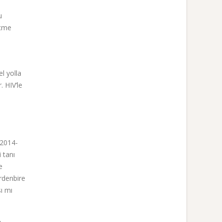
u
eçme
l yolla
. HIV’le
 2014-
 tanı
e
irdenbire
sı mı