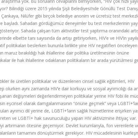
araştırma yok. Bu soruların cevaplarını bilmiyorken, “HIV çok hızlı yayıl
or? Bilindiği üzere 2015 yılında Şişli Belediyesi’nde Gönüllü Test Danı
, Çankaya, Nilüfer gibi birçok belediye anonim ve ücretsiz test merkezl
e başladı. Sahadan gördüğümüz deneyimler bu test merkezlerinin yay
 gösteriyor. Sahada çalışan tüm aktivistler test yaptırma oranındaki artı
inde elbette tanı sayısında da artışı getiriyorken, HIV’e ve HIV’in yayıl
f politikaları beslerken bununla birlikte yine HIV negatifleri önceleyen
n maruz bırakıldığı hak ihlallerine dair politika üretilmesinin önüne
tikalar ile hak ihlallerine odaklanan politikaların bir arada yürütülmesi g
ikler ile üretilen politikalar ve düzenlenen cinsel sağlık eğitimleri, HIV
p olurken aynı zamanda HIV’e dair korkuyu ve sosyal ayrımcılığı da art
şanan değişmeleri değerlendirmeyen politikalar yerine HIV fobi ile mü
rkesin eşcinsel olarak damgalanmasının “önüne geçmek” veya LGBTİ+’lar
an ayrımcı dil yerine de, LGBTİ+’ların sağlık hizmetlerine erişirken ya
öz üreten ve LGBTİ+ hak savunuculuğu yapan HIV aktivizmine ihtiyaç var.
yi artırmanın ötesine geçemiyor. Devlet kurumlarıyla, fon verenlerle v
u alanların tamamını dönüştürmek gerekiyor. HIV mücadelesinin kuirleş