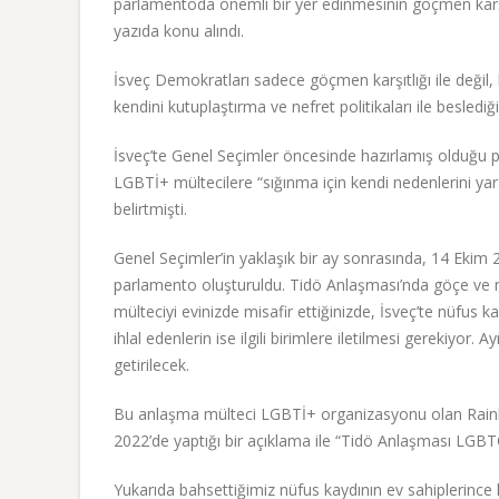
parlamentoda önemli bir yer edinmesinin göçmen karşıtı
yazıda konu alındı.
İsveç Demokratları sadece göçmen karşıtlığı ile değil
kendini kutuplaştırma ve nefret politikaları ile besled
İsveç’te Genel Seçimler öncesinde hazırlamış olduğu p
LGBTİ+ mültecilere “sığınma için kendi nedenlerini yarata
belirtmişti.
Genel Seçimler’in yaklaşık bir ay sonrasında, 14 Ekim
parlamento oluşturuldu. Tidö Anlaşması’nda göçe ve mü
mülteciyi evinizde misafir ettiğinizde, İsveç’te nüfus
ihlal edenlerin ise ilgili birimlere iletilmesi gerekiyor.
getirilecek.
Bu anlaşma mülteci LGBTİ+ organizasyonu olan Rainb
2022’de yaptığı bir açıklama ile “Tidö Anlaşması LGBT
Yukarıda bahsettiğimiz nüfus kaydının ev sahiplerince 