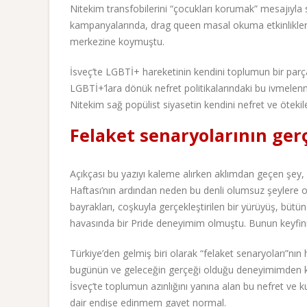
Nitekim transfobilerini “çocukları korumak” mesajıyla
kampanyalarında, drag queen masal okuma etkinliklerini 
merkezine koymuştu.
İsveç’te LGBTİ+ hareketinin kendini toplumun bir parça
LGBTİ+’lara dönük nefret politikalarındaki bu ivmelenme
Nitekim sağ popülist siyasetin kendini nefret ve öteki
Felaket senaryolarının gerç
Açıkçası bu yazıyı kaleme alırken aklımdan geçen şey, 
Haftası’nın ardından neden bu denli olumsuz şeylere 
bayrakları, coşkuyla gerçekleştirilen bir yürüyüş, bütün
havasında bir Pride deneyimim olmuştu. Bunun keyfini ç
Türkiye’den gelmiş biri olarak “felaket senaryoları”nı
bugünün ve geleceğin gerçeği olduğu deneyimimden kay
İsveç’te toplumun azınlığını yanına alan bu nefret ve k
dair endişe edinmem gayet normal.