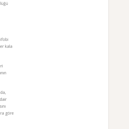
ülüğü
ifobi
er kala
ri
ının
nda,
dair
sını
ara göre