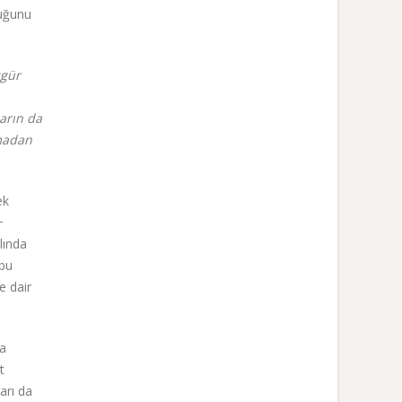
duğunu
zgür
arın da
amadan
ek
+
lında
 bu
e dair
ya
t
ları da