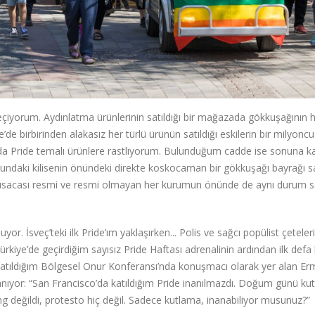
çiyorum. Aydınlatma ürünlerinin satıldığı bir mağazada gökkuşağının 
de birbirinden alakasız her türlü ürünün satıldığı eskilerin bir milyonc
da Pride temalı ürünlere rastlıyorum. Bulunduğum cadde ise sonuna k
undaki kilisenin önündeki direkte koskocaman bir gökkuşağı bayrağı sa
ri, kısacası resmi ve resmi olmayan her kurumun önünde de aynı durum 
. İsveç’teki ilk Pride’ım yaklaşırken... Polis ve sağcı popülist çeteleri
 Türkiye’de geçirdiğim sayısız Pride Haftası adrenalinin ardından ilk defa
’te katıldığım Bölgesel Onur Konferansı’nda konuşmacı olarak yer alan E
nıyor: “San Francisco’da katıldığım Pride inanılmazdı. Doğum günü ku
ting değildi, protesto hiç değil. Sadece kutlama, inanabiliyor musunuz?”