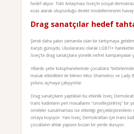
hedef alıyor. Tidö Anlaşması İsveç’in sosyal demokrasiyi,
esas alarak oluşturduğu devlet modellemesinin havay
Drag sanatçılar hedef taht
Şimdi daha yakın zamanda olan bir tartışmaya gelelim.
Karşıtı günüydü. Uluslararası olarak LGBTİ+ hareketleri
İsveç’te drag sanatçılara yönelik nefret kampanyaları y
Yıllardır şehir kütüphanelerinde çocuklara “birbirlerin
masalı etkinlikleri ile bilinen Miss Shameless ve Lady 
yolunu açmaya çalışıyorlar.
Drag sanatçıların yaptıkları bu etkinlik İsveç Demokra
trans kadınların peri masallarını “cinselleştirilmiş” bir 
örnekler sunulmaması ise etkinliği gerçekleştirenlerin sırf
ortaya koyuyor. Yani İsveç Demokratları için trans kadın
çocukların ahlak yapısını bozan bir yerde duruyor.