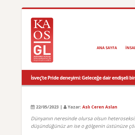
ANA SAYFA
INSA
İsveç’te Pride deneyimi: Geleceğe dair endişeli b
22/05/2023 |
Yazar:
Aslı Ceren Aslan
Dünyanın neresinde olursa olsun heteroseksis
düşündüğünüz an ise o gölgenin üstünüze çök