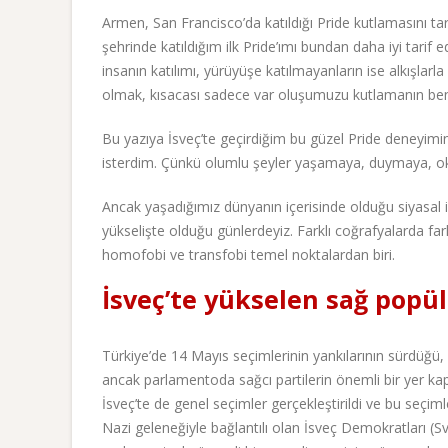
Armen, San Francisco’da katıldığı Pride kutlamasını t
şehrinde katıldığım ilk Pride’ımı bundan daha iyi tar
insanın katılımı, yürüyüşe katılmayanların ise alkışlar
olmak, kısacası sadece var oluşumuzu kutlamanın bend
Bu yazıya İsveç’te geçirdiğim bu güzel Pride deneyimi
isterdim. Çünkü olumlu şeyler yaşamaya, duymaya, ok
Ancak yaşadığımız dünyanın içerisinde olduğu siyasal ik
yükselişte olduğu günlerdeyiz. Farklı coğrafyalarda fark
homofobi ve transfobi temel noktalardan biri.
İsveç’te yükselen sağ popü
Türkiye’de 14 Mayıs seçimlerinin yankılarının sürdüğü,
ancak parlamentoda sağcı partilerin önemli bir yer kap
İsveç’te de genel seçimler gerçekleştirildi ve bu seçi
Nazi geleneğiyle bağlantılı olan İsveç Demokratları (