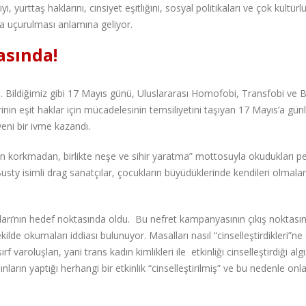
 yurttaş haklarını, cinsiyet eşitliğini, sosyal politikaları ve çok kültürl
a uçurulması anlamına geliyor.
asında!
 Bildiğimiz gibi 17 Mayıs günü, Uluslararası Homofobi, Transfobi ve B
nin eşit haklar için mücadelesinin temsiliyetini taşıyan 17 Mayıs’a günl
eni bir ivme kazandı.
den korkmadan, birlikte neşe ve sihir yaratma” mottosuyla okudukları pe
Busty isimli drag sanatçılar, çocukların büyüdüklerinde kendileri olmalar
tları’nın hedef noktasında oldu. Bu nefret kampanyasının çıkış noktası
şekilde okumaları iddiası bulunuyor. Masalları nasıl “cinselleştirdikleri”ne 
 varoluşları, yani trans kadın kimlikleri ile etkinliği cinselleştirdiği algı
ların yaptığı herhangi bir etkinlik “cinselleştirilmiş” ve bu nedenle onl