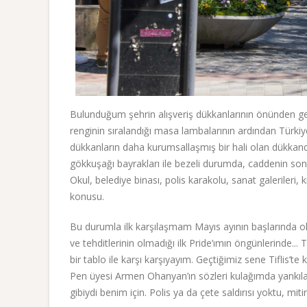
Bulunduğum şehrin alışveriş dükkanlarının önünden ge
renginin sıralandığı masa lambalarının ardından Türkiye’
dükkanların daha kurumsallaşmış bir hali olan dükkan
gökkuşağı bayrakları ile bezeli durumda, caddenin son
Okul, belediye binası, polis karakolu, sanat galerile
konusu.
Bu durumla ilk karşılaşmam Mayıs ayının başlarında oluyor
ve tehditlerinin olmadığı ilk Pride’ımın öngünlerinde...
bir tablo ile karşı karşıyayım. Geçtiğimiz sene Tiflis
Pen üyesi Armen Ohanyan’ın sözleri kulağımda yankıla
gibiydi benim için. Polis ya da çete saldırısı yoktu, mi