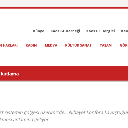
Künye
Kaos GL Derneği
Kaos GL Dergisi
Kao
N HAKLARI
KADIN
MEDYA
KÜLTÜR SANAT
YAŞAM
GÖK
ir kutlama
t sistemin gölgesi üzerimizde... Nihayet konfora kavuştuğ
mesi anlamına geliyor.