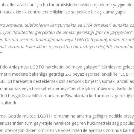
halifler aradıkları için bu tür praksislerin baskıcı rejimlerde yaygın ol
rılacak kimlik kontrollerine ilişkin ise şu şekilde bir açıklama yaptı:
i durdurmakta, telefonlarını karıştırmakta ve DNA örnekleri almakta ö
riyor. ‘Mülteciler gerçekten de olması gerektiği gibi mi yaşıyorlar?’
sten birinin resmini bulacağından veya LGBTQI topluluğundan insanl
mak zorunda kalacaklar: ‘o gerçekten bir lezbiyen değildi, tohuml
”
 “Tidö Anlaşması LGBTQ hareketini bölmeye çalışıyor” cümlesine gelec
kümetin mecliste bakanlığa getirdiği 2-3 beyaz eşcinsel erkek ile “LGBTİ
LGBTQI hareketini desteklemek için sembolik bir jest yapmak, ancak as
 umursamamak veya hareket etmemeye ‘pembe yıkama’ diyoruz. Belki de
leri hoşgörüsüz Müslümanlardan/Siyahlardan kurtarmamız gerektiğin
 kullandı.
ma, Batı’da mülteci LGBTİ+ olmanın ne anlama geldiğini netlikle orta
iler üzerinden tüm gayretiyle harekete geçiren hükümetteki sağ popülis
n ötekileştirildikleri kimlikleri ve yönelimleri ile ayrılmak zorunda kalan