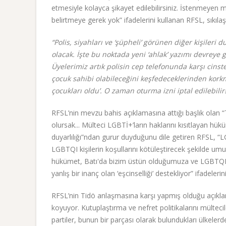
etmesiyle kolayca şikayet edilebilirsiniz. İstenmeyen mu
belirtmeye gerek yok” ifadelerini kullanan RFSL, sıkılaştı
“Polis, siyahları ve ‘şüpheli’ görünen diğer kişiler
olacak. İşte bu noktada yeni ‘ahlak’ yazımı devreye gi
Üyelerimiz artık polisin cep telefonunda karşı cin
çocuk sahibi olabileceğini keşfedeceklerinden kork
çocukları oldu’. O zaman oturma izni iptal edilebilir!
RFSL’nin mevzu bahis açıklamasına attığı başlık olan
olursak... Mülteci LGBTİ+’ların haklarını kısıtlayan hü
duyarlılığı”ndan gurur duyduğunu dile getiren RFSL, “
LGBTQI kişilerin koşullarını kötüleştirecek şekilde
hükümet, Batı'da bizim üstün olduğumuza ve LGBTQI'
yanlış bir inanç olan ‘eşcinselliği’ destekliyor” ifadelerini
RFSL’nin Tidö anlaşmasına karşı yapmış olduğu açıkla
koyuyor. Kutuplaştırma ve nefret politikalarını mültec
partiler, bunun bir parçası olarak bulundukları ülkelerde