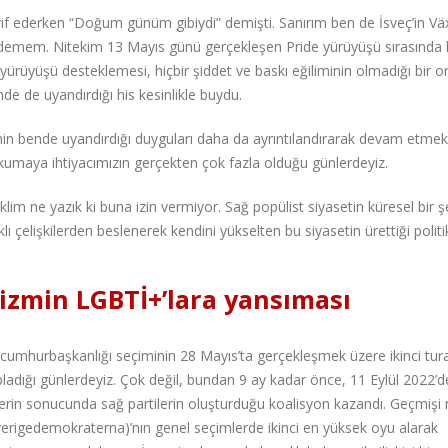
arif ederken “Doğum günüm gibiydi” demişti. Sanırım ben de İsveç’in Vä
if edemem. Nitekim 13 Mayıs günü gerçekleşen Pride yürüyüşü sırasında 
la yürüyüşü desteklemesi, hiçbir şiddet ve baskı eğiliminin olmadığı bir 
e de uyandırdığı his kesinlikle buydu.
nin bende uyandırdığı duyguları daha da ayrıntılandırarak devam etmek
umaya ihtiyacımızın gerçekten çok fazla olduğu günlerdeyiz.
lim ne yazık ki buna izin vermiyor. Sağ popülist siyasetin küresel bir ş
lı çelişkilerden beslenerek kendini yükselten bu siyasetin ürettiği politi
lizmin LGBTİ+’lara yansıması
 cumhurbaşkanlığı seçiminin 28 Mayıs’ta gerçekleşmek üzere ikinci tura
ladığı günlerdeyiz. Çok değil, bundan 9 ay kadar önce, 11 Eylül 2022’d
mlerin sonucunda sağ partilerin oluşturduğu koalisyon kazandı. Geçmişi
Sverigedemokraterna)’nın genel seçimlerde ikinci en yüksek oyu alarak