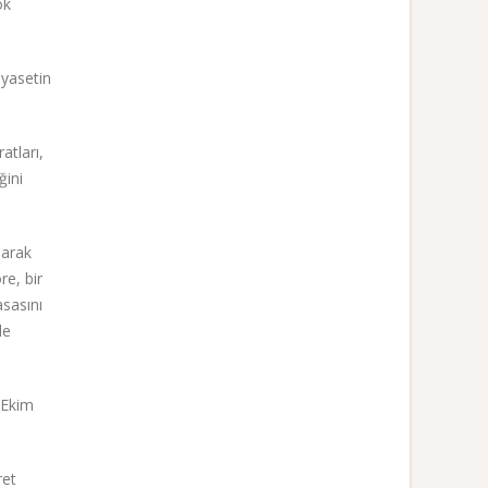
ok
iyasetin
atları,
ğini
larak
re, bir
asasını
le
 Ekim
ret