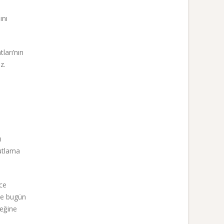
ını
ları’nın
z.
ı
kutlama
ece
le bugün
ceğine