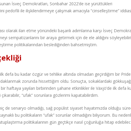
 sunan İsveç Demokratları, Sonbahar 2022’de ise yürüttükleri
pedofili ile ilişkilendirmeye çalışmak amacıyla “cinselleştirme” iddias
sı olarak ilan etme yönündeki başarılı adımlarına karşı İsveç Demokrat
yi sempatizanlarını bir araya getirmek için de ele aldığını söyleyebiliri
leştirme politikalarından beslediğinden bahsetmiştim.
ekliği
ilk defa bu kadar özgür ve tehlike altında olmadan geçirdiğim bir Pride
odaklanmak zorunda hissettiğim oldu. Sonuçta, sokaklardaki gökkuşağ
 bir haftaya yayılan birbirinden şahane etkinlikler ile Växjö’de ilk defa 
ıkarabilir, “ufak” sorunlara gözlerimi kapatabilirdim.
n hiç de senaryo olmadığı, sağ popülist siyaset hayatımızda olduğu sür
naklı bu politikaların “ufak” sorunlar olmadığını biliyorum. Bu neden
utuplaştırma politikalarının gün geçtikçe nasıl çoğunluğa hitap edebile