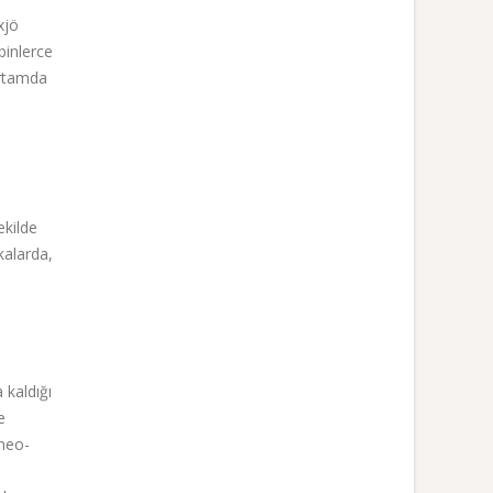
xjö
binlerce
ortamda
ekilde
kalarda,
 kaldığı
e
 neo-