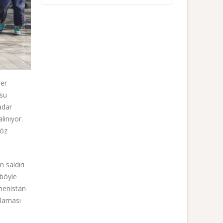
her
usu
adar
lınıyor.
söz
n saldırı
 böyle
rmenistan
tlaması