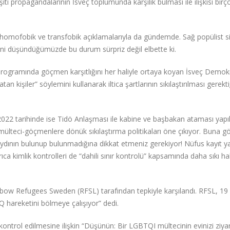
 propagandalarının İsveç toplumunda karşılık bulması ile ilişkisi birç
, homofobik ve transfobik açıklamalarıyla da gündemde. Sağ popülist s
iğini düşündüğümüzde bu durum sürpriz değil elbette ki.
rogramında göçmen karşıtlığını her haliyle ortaya koyan İsveç Demokr
n kişiler” söylemini kullanarak iltica şartlarının sıkılaştırılması gerekti
 2022 tarihinde ise Tidö Anlaşması ile kabine ve başbakan ataması yapı
lteci-göçmenlere dönük sıkılaştırma politikaları öne çıkıyor. Buna gö
 kaydının bulunup bulunmadığına dikkat etmeniz gerekiyor! Nüfus kayıt y
 Ayrıca kimlik kontrolleri de “dahili sınır kontrolü” kapsamında daha sıkı ha
ow Refugees Sweden (RFSL) tarafından tepkiyle karşılandı. RFSL, 19
Q hareketini bölmeye çalışıyor” dedi.
kontrol edilmesine ilişkin “Düşünün: Bir LGBTQI mültecinin evinizi ziya