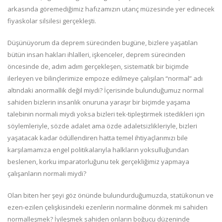
arkasında göremediğimiz hafızamızın utanç müzesinde yer edinecek
fiyaskolar silsilesi gerçekleşti.
Düşünüyorum da deprem sürecinden bugüne, bizlere yaşatılan
bütün insan hakları ihlalleri, işkenceler, deprem sürecinden
öncesinde de, adım adım gerçekleşen, sistematik bir biçimde
ilerleyen ve bilinçlerimize empoze edilmeye çalışılan “normal” adı
altındaki anormallik değil miydi? İçerisinde bulunduğumuz normal
sahiden bizlerin insanlık onuruna yaraşır bir biçimde yaşama
talebinin normali miydi yoksa bizleri tek-tipleştirmek istedikleri için
söylemleriyle, sözde adalet ama özde adaletsizlikleriyle, bizleri
yaşatacak kadar ödüllendiren hatta temel ihtiyaçlarımızı bile
karşılamamıza engel politikalarıyla halkların yoksulluğundan
beslenen, korku imparatorluğunu tek gerçekliğimiz yapmaya
çalışanların normali miydi?
Olan biten her şeyi göz önünde bulundurduğumuzda, statükonun ve
ezen-ezilen çelişkisindeki ezenlerin normaline dönmek mi sahiden
normalleşmek? İyileşmek sahiden onların boğucu düzeninde