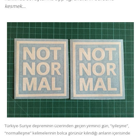
kesmek…
Türkiye-Suriye depreminin üzerinden geçen yirminci gün, “iyileşme”,
“normalleşme” kelimelerinin bolca görünür kılındığı anların içerisinde