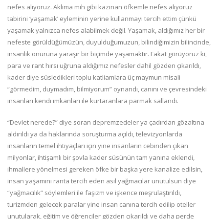
nefes alıyoruz. Aklıma mıh gibi kazınan öfkemle nefes alıyoruz
tabirini ‘yaşamak’ eyleminin yerine kullanmayı tercih ettim çünkü
yaşamak yalnızca nefes alabilmek değil. Yaşamak, aldığımız her bir
nefeste görüldüğümüzün, duyulduğumuzun, bilindiğimizin bilincinde,
insanlık onuruna yaraşır bir biçimde yaşamaktır. Fakat görüyoruz ki,
para ve rant hırsı uğruna aldığımız nefesler dahil gözden çıkarıldı,
kader diye süsledikleri toplu katliamlara üç maymun misali
“görmedim, duymadım, bilmiyorum” oynandı, canını ve çevresindeki
insanları kendi imkanları ile kurtaranlara parmak sallandı.
“Devlet nerede?” diye soran depremzedeler ya çadırdan gözaltına
aldırıldı ya da haklarında soruşturma açıldı, televizyonlarda
insanların temel ihtiyaçları için yine insanların cebinden çıkan
milyonlar, ihtişamlı bir şovla kader süsünün tam yanına eklendi,
ihmallere yönelmesi gereken öfke bir başka yere kanalize edilsin,
insan yaşamını ranta tercih eden asıl yağmacılar unutulsun diye
“yağmacılık” söylemleri ile faşizm ve işkence meşrulaştırıldı,
turizmden gelecek paralar yine insan canına tercih edilip oteller
unutularak, eğitim ve öğrenciler gözden çıkarıldı ve daha perde