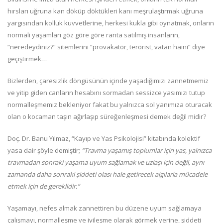
hırsları uğruna kan döküp döktükleri kanı meşrulaştırmak uğruna
yargısından kolluk kuvvetlerine, herkesi kukla gibi oynatmak, onların
normali yaşamları göz göre göre ranta satılmış insanların,
“neredeydiniz?” sitemlerini “provakatör, terörist, vatan haini” diye
geçiştirmek…
Bizlerden, çaresizlik döngüsünün içinde yaşadığımızı zannetmemiz
ve yitip giden canların hesabını sormadan sessizce yasımızı tutup
normalleşmemiz bekleniyor fakat bu yalnızca sol yanımıza oturacak
olan o kocaman taşın ağırlaşıp süreğenleşmesi demek değil midir?
Doç. Dr. Banu Yılmaz, “Kayıp ve Yas Psikolojisi” kitabında kolektif
yasa dair şöyle demiştir;
“Travma yaşamış toplumlar için yas, yalnızca
travmadan sonraki yaşama uyum sağlamak ve uzlaşı için değil, aynı
zamanda daha sonraki şiddeti olası hale getirecek algılarla mücadele
etmek için de gereklidir.”
Yaşamayı, nefes almak zannettiren bu düzene uyum sağlamaya
çalışmayı, normalleşme ve iyileşme olarak görmek yerine, şiddeti