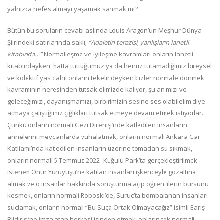
yalnızca nefes almayı yaşamak sanmak mı?
Bütün bu soruların cevabı aslında Louis Aragon’un Meşhur Dünya
Şiirindeki satırlarında saklı;
“Adaletin terazisi, yanlışların lanetli
kitabında…”
Normalleşme ve iyileşme kavramları onların lanetli
kitabındayken, hatta tuttuğumuz ya da henüz tutamadığımız bireysel
ve kolektif yas dahil onların tekelindeyken bizler normale dönmek
kavramının neresinden tutsak elimizde kalıyor, şu anımızı ve
geleceğimizi, dayanışmamızı, birbirimizin sesine ses olabilelim diye
atmaya çalıştığımız çığlıkları tutsak etmeye devam etmek istiyorlar.
Çünkü onların normali Gezi Direnişi’nde katledilen insanların
annelerini meydanlarda yuhalatmak, onların normali Ankara Gar
Katliamı’nda katledilen insanların üzerine tomadan su sıkmak,
onların normali 5 Temmuz 2022- Kuğulu Park’ta gerçekleştirilmek
istenen Onur Yürüyüşü’ne katılan insanları işkenceyle gözaltına
almak ve o insanlar hakkında soruşturma açıp öğrencilerin bursunu
kesmek, onların normali Roboski’de, Suruç’ta bombalanan insanları
suçlamak, onların normali “Bu Suça Ortak Olmayacağız” isimli Barış
Bildirisi’ne imza atan herkesi işinden etmek, onların tek normali