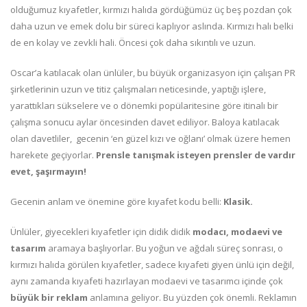
olduğumuz kıyafetler, kırmızı halıda gördüğümüz üç beş pozdan çok
daha uzun ve emek dolu bir süreci kaplıyor aslında. Kırmızı halı belki
de en kolay ve zevkli hali. Öncesi çok daha sıkıntılı ve uzun.
Oscar’a katılacak olan ünlüler, bu büyük organizasyon için çalışan PR
şirketlerinin uzun ve titiz çalışmaları neticesinde, yaptığı işlere,
yarattıkları sükselere ve o dönemki popülaritesine göre itinalı bir
çalışma sonucu aylar öncesinden davet ediliyor. Baloya katılacak
olan davetliler, gecenin ‘en güzel kızı ve oğlanı’ olmak üzere hemen
harekete geçiyorlar.
Prensle tanışmak isteyen prensler de vardır
evet, şaşırmayın!
Gecenin anlam ve önemine göre kıyafet kodu belli:
Klasik.
Ünlüler, giyecekleri kıyafetler için didik didik
modacı, modaevi ve
tasarım
aramaya başlıyorlar. Bu yoğun ve ağdalı süreç sonrası, o
kırmızı halıda görülen kıyafetler, sadece kıyafeti giyen ünlü için değil,
aynı zamanda kıyafeti hazırlayan modaevi ve tasarımcı içinde çok
büyük bir reklam
anlamına geliyor. Bu yüzden çok önemli. Reklamın