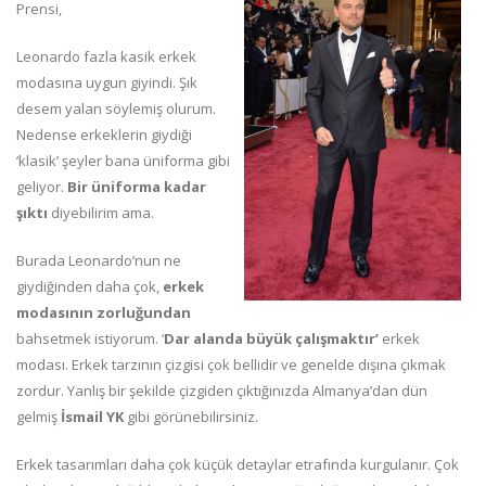
Prensi,
Leonardo fazla kasik erkek
modasına uygun giyindi. Şık
desem yalan söylemiş olurum.
Nedense erkeklerin giydiği
‘klasik’ şeyler bana üniforma gibi
geliyor.
Bir üniforma kadar
şıktı
diyebilirim ama.
Burada Leonardo’nun ne
giydiğinden daha çok,
erkek
modasının zorluğundan
bahsetmek istiyorum. ‘
Dar alanda büyük çalışmaktır’
erkek
modası. Erkek tarzının çizgisi çok bellidir ve genelde dışına çıkmak
zordur. Yanlış bir şekilde çizgiden çıktığınızda Almanya’dan dün
gelmiş
İsmail YK
gibi görünebilirsiniz.
Erkek tasarımları daha çok küçük detaylar etrafında kurgulanır. Çok