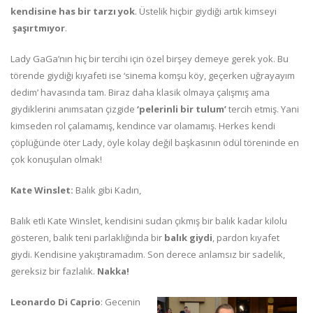
kendisine has bir tarzı yok
. Üstelik hiçbir giydiği artık kimseyi
şaşırtmıyor
.
Lady GaGa’nın hiç bir tercihi için özel birşey demeye gerek yok. Bu
törende giydiği kıyafeti ise ‘sinema komşu köy, geçerken uğrayayım
dedim’ havasında tam. Biraz daha klasik olmaya çalışmış ama
giydiklerini anımsatan çizgide
‘pelerinli bir tulum’
tercih etmiş. Yani
kimseden rol çalamamış, kendince var olamamış. Herkes kendi
çöplüğünde öter Lady, öyle kolay değil başkasının ödül töreninde en
çok konuşulan olmak!
Kate Winslet:
Balık gibi Kadın,
Balık etli Kate Winslet, kendisini sudan çıkmış bir balık kadar kilolu
gösteren, balık teni parlaklığında bir
balık giydi
, pardon kıyafet
giydi. Kendisine yakıştıramadım. Son derece anlamsız bir sadelik,
gereksiz bir fazlalık.
Nakka!
Leonardo Di Caprio
: Gecenin