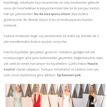
büyüklüğü sebebiyle bazı tasarımcılar ve ünlü modaevleri gelecek
sene için hazırladıkları kreasyonlarından bile bir iki parçayı, kırmızı
halı için çekinmeden ‘
bu da size ipucu olsun’
diye bizlere
gösteriyorlar. Bu demek oluyor ki bu yıl moda piyasası bunları
üretecek.
Sadece modacılar değil, saç tasarımcıları ve make-up artistler de o
yılın trendlerinden bizlere ipuçları veriyorlar.
Peki bu kıyafetler gerçekten güzel mi? Ünlülerin giydiğini tek tek
inceleyeceğim ama şunu belirtmeden geçemem, beğenmeseniz dahi
çok ciddi bir emek harcanıyor bu kıyafetlere. Çünkü hepsi ‘
Haute
Coutre’
olarak çalışılıyor. Türkçesi ‘ısmarlama’ ve sadece sizin için,
sizin vücut ölçülerinize göre dikiliyor.
Eşi benzeri yok.