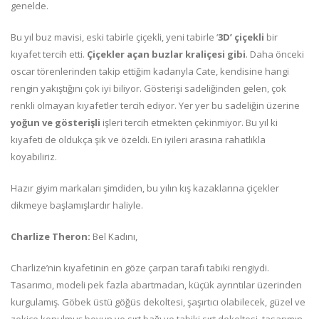
genelde.
Bu yıl buz mavisi, eski tabirle çiçekli, yeni tabirle ‘
3D’ çiçekli
bir
kıyafet tercih etti.
Çiçekler açan buzlar kraliçesi gibi
. Daha önceki
oscar törenlerinden takip ettiğim kadarıyla Cate, kendisine hangi
rengin yakıştığını çok iyi biliyor. Gösterişi sadeliğinden gelen, çok
renkli olmayan kıyafetler tercih ediyor. Yer yer bu sadeliğin üzerine
yoğun ve gösterişli
işleri tercih etmekten çekinmiyor. Bu yıl ki
kıyafeti de oldukça şık ve özeldi. En iyileri arasına rahatlıkla
koyabiliriz.
Hazır giyim markaları şimdiden, bu yılın kış kazaklarına çiçekler
dikmeye başlamışlardır haliyle.
Charlize Theron:
Bel Kadını,
Charlize’nin kıyafetinin en göze çarpan tarafı tabiki rengiydi.
Tasarımcı, modeli pek fazla abartmadan, küçük ayrıntılar üzerinden
kurgulamış. Göbek üstü göğüs dekoltesi, şaşırtıcı olabilecek, güzel ve