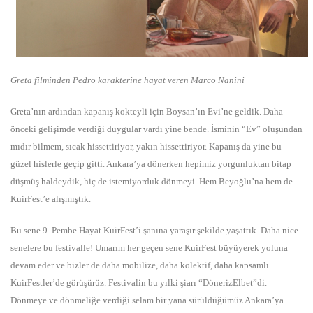
Greta filminden Pedro karakterine hayat veren Marco Nanini
Greta’nın ardından kapanış kokteyli için Boysan’ın Evi’ne geldik. Daha
önceki gelişimde verdiği duygular vardı yine bende. İsminin “Ev” oluşundan
mıdır bilmem, sıcak hissettiriyor, yakın hissettiriyor. Kapanış da yine bu
güzel hislerle geçip gitti. Ankara’ya dönerken hepimiz yorgunluktan bitap
düşmüş haldeydik, hiç de istemiyorduk dönmeyi. Hem Beyoğlu’na hem de
KuirFest’e alışmıştık.
Bu sene 9. Pembe Hayat KuirFest’i şanına yaraşır şekilde yaşattık. Daha nice
senelere bu festivalle! Umarım her geçen sene KuirFest büyüyerek yoluna
devam eder ve bizler de daha mobilize, daha kolektif, daha kapsamlı
KuirFestler’de görüşürüz. Festivalin bu yılki şiarı “DönerizElbet”di.
Dönmeye ve dönmeliğe verdiği selam bir yana sürüldüğümüz Ankara’ya