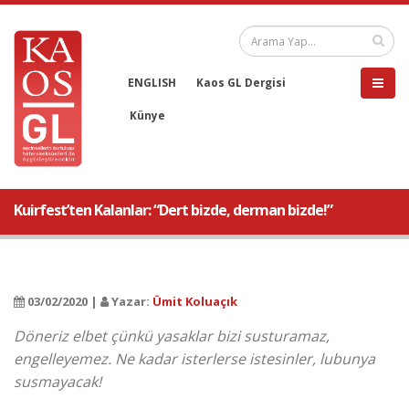
ENGLISH
Kaos GL Dergisi
Künye
Kuirfest’ten Kalanlar: “Dert bizde, derman bizde!”
03/02/2020 |
Yazar:
Ümit Koluaçık
Döneriz elbet çünkü yasaklar bizi susturamaz,
engelleyemez. Ne kadar isterlerse istesinler, lubunya
susmayacak!