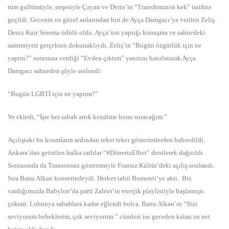
tüm gullümüyle, neşesiyle Çayan ve Derin’in “Transfeminist kek” tarifine
geçildi. Gecenin en güzel anlarından biri de Ayça Damgacı’ya verilen Zeliş
Deniz Kuir Sinema ödülü oldu. Ayça’nın yaptığı konuşma ve sahnedeki
samimiyeti gerçekten dokunaklıydı. Zeliş’in “Bugün özgürlük için ne
yaptın?” sorusuna verdiği “Evden çıktım” yanıtını hatırlatarak Ayça
Damgacı sahneden şöyle seslendi:
“Bugün LGBTİ için ne yaptım?”
Ve ekledi, “İşte her sabah artık kendime bunu soracağım.”
Açılıştaki bu kısımların ardından teker teker gösterimlerden bahsedildi,
Ankara’dan getirilen halka tatlılar “#DönerizElbet” denilerek dağıtıldı.
Sonrasında da Transonsuz gösterimiyle Fransız Kültür’deki açılış sonlandı.
Sıra Banu Alkan konserindeydi. Herkes tabii Bomonti’ye aktı. Biz
vardığımızda Babylon’da parti Zahter’in enerjik playlistiyle başlamıştı
çoktan. Lubunya sabahlara kadar eğlendi bolca. Banu Alkan’ın “Sizi
seviyorum bebeklerim, çok seviyorum.” cümlesi ise geceden kalan en net