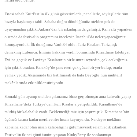
hatıra oldu bende.
Ertesi sabah KuirFest’in ilk günü gösterimlerle, panellerle, söyleşilerle tüm
hızıyla başlamıştı tabii. Sabaha doğru döndüğümüz otelden pek de
uyuyamadan çıktık, Ankara’dan bir arkadaşım da gelmişti. Kahvaltı yaparken
o sırada da festivalin programını inceleyip İstanbul’da neler yapacağımızı
konuşuyorduk. İlk durağımız Vault34 oldu: Tariz Kısaları. Tariz, aşk
demekmiş Lubunca. İsminin hakkını verdi. Sonrasında Kıraathane Edebiyat
Evi’ne geçtik ve Lavinya Kısalarının bir kısmını seyredip, çok acıktığımız
için çıktık oradan. Karaköy’de şans eseri çok güzel bir yer bulup, orada
yemek yedik. Akşamında biz katılmasak da hâlâ Beyoğlu’nun muhtelif
mekânlarında etkinlikler sürüyordu.
Sonraki gün uyanıp otelden çıkmamız biraz geç olmuştu ama kahvaltı yapıp
Kıraathane’deki Türkiye’den Kuir Kısalar’a yetişebildik. Kıraathane’de
müthiş bir kalabalık vardı. Beklemediğimiz için şaşırmıştık. Kıraathane’nin
üçüncü katına kadar merdivenler insan kaynıyordu. Nerdeyse mekânın
kapısına kadar olan insan kalabalığını gülümseyerek selamladık çıkarken.
Festivalin ikinci günü ismini yaşatan KinkyParty ile sonlanmıştı.