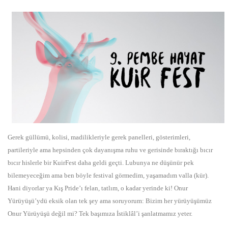
Gerek güllümü, kolisi, madilikleriyle gerek panelleri, gösterimleri,
partileriyle ama hepsinden çok dayanışma ruhu ve gerisinde bıraktığı bıcır
bıcır hislerle bir KuirFest daha geldi geçti. Lubunya ne düşünür pek
bilemeyeceğim ama ben böyle festival görmedim, yaşamadım valla (kür).
Hani diyorlar ya Kış Pride’ı felan, tatlım, o kadar yerinde ki! Onur
Yürüyüşü’ydü eksik olan tek şey ama soruyorum: Bizim her yürüyüşümüz
Onur Yürüyüşü değil mi? Tek başımıza İstiklâl’i şanlatmamız yeter.