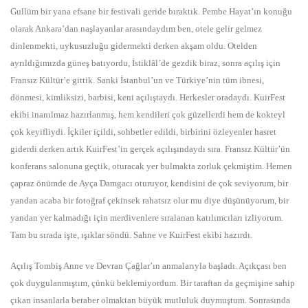
Gullüm bir yana efsane bir festivali geride bıraktık. Pembe Hayat’ın konuğu
olarak Ankara’dan naşlayanlar arasındaydım ben, otele gelir gelmez
dinlenmekti, uykusuzluğu gidermekti derken akşam oldu. Otelden
ayrıldığımızda güneş batıyordu, İstiklâl’de gezdik biraz, sonra açılış için
Fransız Kültür’e gittik. Sanki İstanbul’un ve Türkiye’nin tüm ibnesi,
dönmesi, kimliksizi, barbisi, keni açılıştaydı. Herkesler oradaydı. KuirFest
ekibi inanılmaz hazırlanmış, hem kendileri çok güzellerdi hem de kokteyl
çok keyifliydi. İçkiler içildi, sohbetler edildi, birbirini özleyenler hasret
giderdi derken artık KuirFest’in gerçek açılışındaydı sıra. Fransız Kültür’ün
konferans salonuna geçtik, oturacak yer bulmakta zorluk çekmiştim. Hemen
çapraz önümde de Ayça Damgacı oturuyor, kendisini de çok seviyorum, bir
yandan acaba bir fotoğraf çekinsek rahatsız olur mu diye düşünüyorum, bir
yandan yer kalmadığı için merdivenlere sıralanan katılımcıları izliyorum.
Tam bu sırada işte, ışıklar söndü. Sahne ve KuirFest ekibi hazırdı.
Açılış Tombiş Anne ve Devran Çağlar’ın anmalarıyla başladı. Açıkçası ben
çok duygulanmıştım, çünkü beklemiyordum. Bir taraftan da geçmişine sahip
çıkan insanlarla beraber olmaktan büyük mutluluk duymuştum. Sonrasında