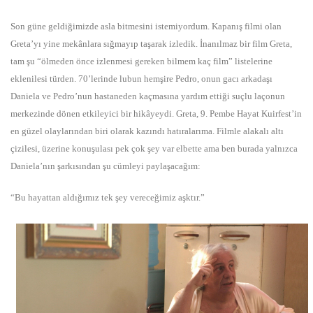
Son güne geldiğimizde asla bitmesini istemiyordum. Kapanış filmi olan
Greta’yı yine mekânlara sığmayıp taşarak izledik. İnanılmaz bir film Greta,
tam şu “ölmeden önce izlenmesi gereken bilmem kaç film” listelerine
eklenilesi türden. 70’lerinde lubun hemşire Pedro, onun gacı arkadaşı
Daniela ve Pedro’nun hastaneden kaçmasına yardım ettiği suçlu laçonun
merkezinde dönen etkileyici bir hikâyeydi. Greta, 9. Pembe Hayat Kuirfest’in
en güzel olaylarından biri olarak kazındı hatıralarıma. Filmle alakalı altı
çizilesi, üzerine konuşulası pek çok şey var elbette ama ben burada yalnızca
Daniela’nın şarkısından şu cümleyi paylaşacağım:
“Bu hayattan aldığımız tek şey vereceğimiz aşktır.”