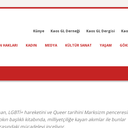
Künye
Kaos GL Derneği
Kaos GL Dergisi
Kao
N HAKLARI
KADIN
MEDYA
KÜLTÜR SANAT
YAŞAM
GÖK
anınan, LGBTİ+ hareketini ve Queer tarihini Marksizm penceres
n başlıklı kitabında, milliyetçiliğe kayan akımlar ile bunlar
rasındaki mücadeleyi inceliyor.