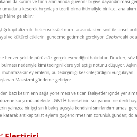
kanın da kuram ve tarih alanlarında güvenilir bilgiye dayandırılması ger
n umudunu keserek hırçınlaşıp tecrit olma ihtimaliyle birlikte, ana akım 
 hâline gelebilir.”
tığı kapitalizm ile heteroseksüel norm arasındaki ve sınıf ile cinsel poli
syal ve kültürel etkilerini gündeme getirmek gerekiyor;
Sapkın
’daki od
ne benzer şekilde pürüzsüz gerçekleşmediğini hatırlatan Drucker, söz
bulması nedeniyle kimi tedirginliklere yol açtığı notunu düşüyor. Aşkın
n muhafazakâr eylemlerin, bu tedirginliği keskinleştirdiğini vurgulayan
dışlanan Maksizmi gündeme getiriyor.
nden bazı kesimlerin sağa yönelmesi ve ticari faaliyetler içinde yer alm
al düzene karşı mücadelede LGBTİ+ hareketinin sol yanının ne denli haya
n yalnızca bir işçi sınıfı bakış açısıyla kendisini sınırlandırmaması gere
 katarak antikapitalist eylemi güçlendirmesinin zorunluluğundan; dolay
Eleştirisi