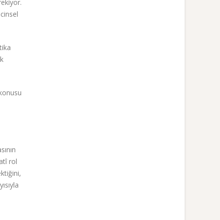
ekiyor.
cinsel
tika
ak
 konusu
asının
tî rol
ktiğini,
ısıyla