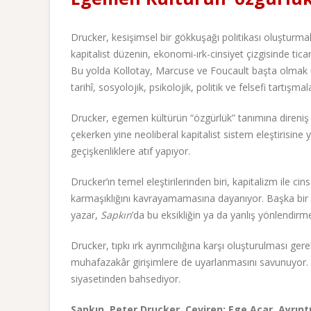
Drucker, kesişimsel bir gökkuşağı politikası oluşturmak
kapitalist düzenin, ekonomi-ırk-cinsiyet çizgisinde tica
Bu yolda Kollotay, Marcuse ve Foucault başta olmak ü
tarihî, sosyolojik, psikolojik, politik ve felsefi tartışm
Drucker, egemen kültürün “özgürlük” tanımına direniş
çekerken yine neoliberal kapitalist sistem eleştirisine y
geçişkenliklere atıf yapıyor.
Drucker’ın temel eleştirilerinden biri, kapitalizm ile ci
karmaşıklığını kavrayamamasına dayanıyor. Başka bir d
yazar,
Sapkın
’da bu eksikliğin ya da yanlış yönlendir
Drucker, tıpkı ırk ayrımcılığına karşı oluşturulması gere
muhafazakâr girişimlere de uyarlanmasını savunuyor. Di
siyasetinden bahsediyor.
Sapkın, Peter Drucker, Çeviren: Ege Acar, Ayrıntı