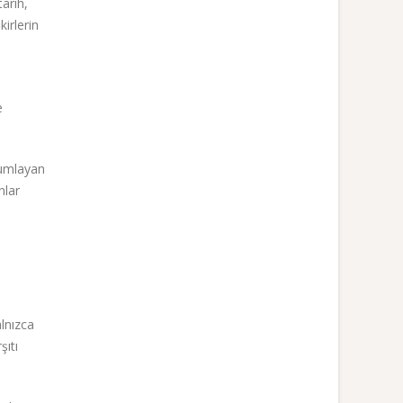
arih,
irlerin
e
rumlayan
nlar
lnızca
şıtı