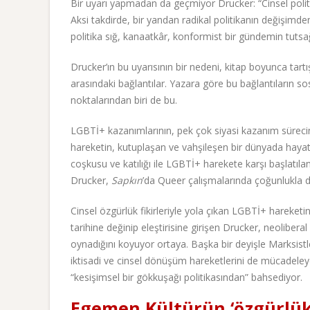
Bir uyarı yapmadan da geçmiyor Drucker: “Cinsel politi
Aksi takdirde, bir yandan radikal politikanın değişimde
politika sığ, kanaatkâr, konformist bir gündemin tutsağı
Drucker’ın bu uyarısının bir nedeni, kitap boyunca tartış
arasındaki bağlantılar. Yazara göre bu bağlantıların so
noktalarından biri de bu.
LGBTİ+ kazanımlarının, pek çok siyasi kazanım süreci
hareketin, kutuplaşan ve vahşileşen bir dünyada hayat 
coşkusu ve katılığı ile LGBTİ+ harekete karşı başlatıla
Drucker,
Sapkın
’da Queer çalışmalarında çoğunlukla 
Cinsel özgürlük fikirleriyle yola çıkan LGBTİ+ hareketi
tarihine değinip eleştirisine girişen Drucker, neoliber
oynadığını koyuyor ortaya. Başka bir deyişle Marksistleri
iktisadi ve cinsel dönüşüm hareketlerini de mücadeleye
“kesişimsel bir gökkuşağı politikasından” bahsediyor.
Egemen Kültürün ‘özgürlük’ 