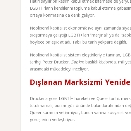
Hatırı sayılır bir kesim kabul etmek istemese de yeryü
LGBTİ+’ların kendilerini topluma kabul ettirme çabasınd
ortaya konmasına da denk geliyor.
Neoliberal kapitalist ekonomik (ve aynı zamanda siy
sıkıştırmaya çalıştığı LGBTİ+’ları “marjinal” ya da “sap
böylece bir eşik atladı. Tabii bu tarih yekpare değildi.
Neoliberal kapitalist sistem eleştirileriyle tanınan,
tarihçi Peter Drucker,
Sapkın
başlıklı kitabında, milliy
arasındaki mücadeleyi inceliyor.
Dışlanan Marksizmi Yenide
Drucker’a göre LGBTİ+ hareketi ve Queer tarihi, merkez 
tutulmamalı, bunlar göz önünde bulundurulmadan değerl
Queer kuramla yetinmiyor, bunun yanına sosyalist yorumla
görüşlerini) yerleştiriyor.