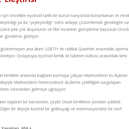
 için öncelikle eşcinsel tarihi ile bunun karşısında konumlanan ve neol
rileştirdiği ya da “şeyleştirdiği” seksi anlayıp çözümlemek gerektiğini s
zere pek çok düşünürün ve fikir insanının görüşlerine başvuran Druck
aları gündeme getiriyor.
 göstermeyen ana akım LGBTİ+ ile radikal Queerler arasındaki ayrıma 
öneliyor. Dolayısıyla eşcinsel kimlik ile tüketim kültürü arasındaki kimi
nsel kimlikler arasında bağlantı kurmaya çalışan Marksistlerin bu ilişkinin
eyişle Marksistlerin heteroseksist düzleme çekildiğini vurgulayan
melerin üstesinden gelmeye uğraşıyor.
ken tepkinin bir benzerinin, çeşitli cinsel kimliklere yönelen şiddetli
ğer bir deyişle küresel bir gökkuşağı ve enternasyonalist bir sınıf
 Yayınları, 656 s.