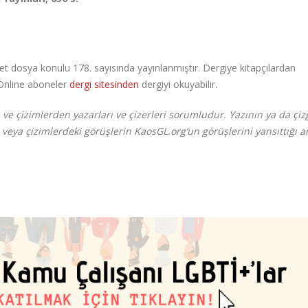
et dosya konulu 178. sayısında yayınlanmıştır. Dergiye kitapçılardan
. Online aboneler
dergi sitesinden
dergiyi okuyabilir.
e çizimlerden yazarları ve çizerleri sorumludur. Yazının ya da çiz
 veya çizimlerdeki görüşlerin KaosGL.org’un görüşlerini yansıttığı 