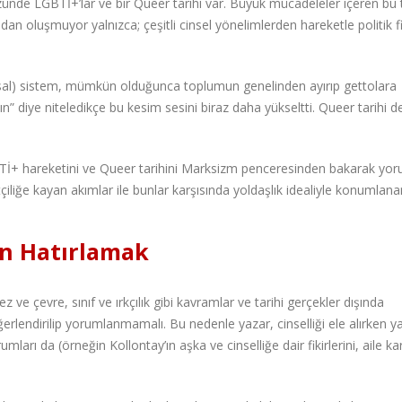
zünde LGBTİ+’lar ve bir Queer tarihi var. Büyük mücadeleler içeren bu t
an oluşmuyor yalnızca; çeşitli cinsel yönelimlerden hareketle politik fik
asal) sistem, mümkün olduğunca toplumun genelinden ayırıp gettolara
kın” diye niteledikçe bu kesim sesini biraz daha yükseltti. Queer tarihi d
 LGBTİ+ hareketini ve Queer tarihini Marksizm penceresinden bakarak yo
etçiliğe kayan akımlar ile bunlar karşısında yoldaşlık idealiyle konumlana
n Hatırlamak
ve çevre, sınıf ve ırkçılık gibi kavramlar ve tarihi gerçekler dışında
endirilip yorumlanmamalı. Bu nedenle yazar, cinselliği ele alırken ya
rı da (örneğin Kollontay’ın aşka ve cinselliğe dair fikirlerini, aile kar