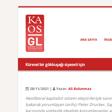
ANA SAYFA
INSA
Küresel bir gökkuşağı siyaseti için
28/11/2021 |
Yazar:
Ali Bulunmaz
Neoliberal kapitalist sistem eleştirileriyle t
bakarak yorumlayan tarihçi Peter Drucker, Sapkı
karşısında yoldaşlık idealiyle konumlananlar a