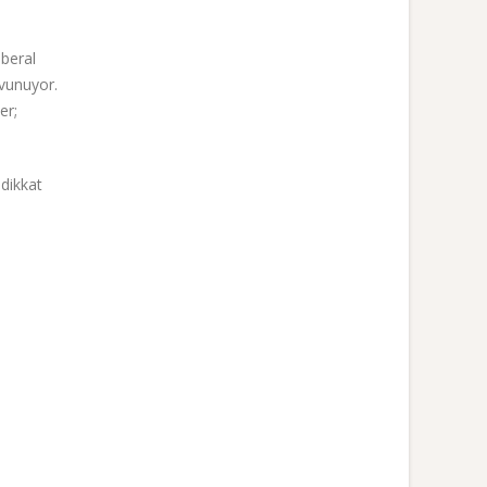
iberal
avunuyor.
er;
dikkat