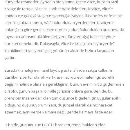
dünyada resmeder. Aynanın öte yanına geçen Alice, burada Kızıl
Kraliçe ile tanışır. Alice ile sohbet halindelerken, Kraliçe, Alice’e
aniden
var gücüyle koşması gerektiğini
söyler. İkisi nefes nefese bir
süre koştuktan sonra, hâlâ bulundukları yerdedirler. Kraliçenin
anlattığına göre gerçekleşen durum şudur: Bulundukları bu dünyada
(aynanın arkasındaki âlemde), yer (dünya/doğa) belirli bir yöne
hareket etmektedir. Dolayısıyla, Alice ile kraliçenin “aynı yerde”
kalabilmeleri için yerin gidiş yönünün aksinde hızlıca koşmaları
şarttır.
Buradaki analoji evrimsel biyologlar tarafından sıkça kullanılır.
Canlıların, bir tür olarak varlıklarını sürdürebilmeleri için sürekli
değişim halinde olmaları gerektiğinin, bunun evrimin itici güçlerinden
biri olduğunun başarılı bir allegorisidir onlara göre. Ben de, bu
prensibin insana dair olan tüm düşünce biçimleri için uygulanabilir
olduğunu düşünüyorum. Yani, düşünsel olarak da hiç hareket
etmemek, aynı yerde kalmayı değil, geride kalmayı ifade eder.
O halde, günümüzün LGBTİ+ hareketi, temel hakların elde