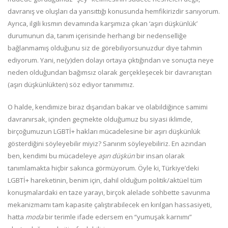
davranış ve oluşları da yansıttığı konusunda hemfikirizdir sanıyorum.
Ayrıca, ilgili kısmın devamında karşımıza çıkan ‘aşırı düşkünlük’
durumunun da, tanım içerisinde herhangi bir nedenselliğe
bağlanmamış olduğunu siz de görebiliyorsunuzdur diye tahmin
ediyorum. Yani, ne(y)den dolayı ortaya çıktığından ve sonuçta neye
neden olduğundan bağımsız olarak gerçekleşecek bir davranıştan
(aşırı düşkünlükten) söz ediyor tanımımız.
O halde, kendimize biraz dışarıdan bakar ve olabildiğince samimi
davranırsak, içinden geçmekte olduğumuz bu siyasi iklimde,
birçoğumuzun LGBTİ+ hakları mücadelesine bir aşırı düşkünlük
gösterdiğini söyleyebilir miyiz? Sanırım söyleyebiliriz. En azından
ben, kendimi bu mücadeleye
aşırı düşkün
bir insan olarak
tanımlamakta hiçbir sakınca görmüyorum. Öyle ki, Türkiye’deki
LGBTİ+ hareketinin, benim için, dahil olduğum politik/aktüel tüm
konuşmalardaki en taze yarayı, birçok alelade sohbette savunma
mekanizmamı tam kapasite çalıştırabilecek en kırılgan hassasiyeti,
hatta
moda
bir terimle ifade edersem en “yumuşak karnımı”