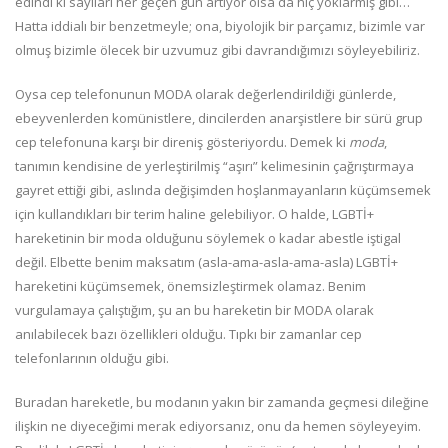
edindi ki sayıları her geçen gün artıyor olsa da hiç yoklarmış gibi…
Hatta iddialı bir benzetmeyle; ona, biyolojik bir parçamız, bizimle var
olmuş bizimle ölecek bir uzvumuz gibi davrandığımızı söyleyebiliriz.
Oysa cep telefonunun MODA olarak değerlendirildiği günlerde,
ebeyvenlerden komünistlere, dincilerden anarşistlere bir sürü grup
cep telefonuna karşı bir direniş gösteriyordu. Demek ki
moda
,
tanımın kendisine de yerleştirilmiş “aşırı” kelimesinin çağrıştırmaya
gayret ettiği gibi, aslında değişimden hoşlanmayanların küçümsemek
için kullandıkları bir terim haline gelebiliyor. O halde, LGBTİ+
hareketinin bir moda olduğunu söylemek o kadar abestle iştigal
değil. Elbette benim maksatım (asla-ama-asla-ama-asla) LGBTİ+
hareketini küçümsemek, önemsizleştirmek olamaz. Benim
vurgulamaya çalıştığım, şu an bu hareketin bir MODA olarak
anılabilecek bazı özellikleri olduğu. Tıpkı bir zamanlar cep
telefonlarının olduğu gibi.
Buradan hareketle, bu modanın yakın bir zamanda geçmesi dileğine
ilişkin ne diyeceğimi merak ediyorsanız, onu da hemen söyleyeyim.