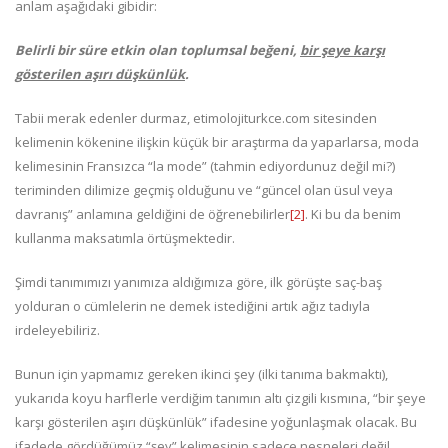
anlam aşağıdaki gibidir:
Belirli bir süre etkin olan toplumsal beğeni,
bir şeye karşı
gösterilen aşırı düşkünlük
.
Tabii merak edenler durmaz, etimolojiturkce.com sitesinden
kelimenin kökenine ilişkin küçük bir araştırma da yaparlarsa, moda
kelimesinin Fransızca “la mode” (tahmin ediyordunuz değil mi?)
teriminden dilimize geçmiş olduğunu ve “güncel olan üsul veya
davranış” anlamına geldiğini de öğrenebilirler
[2]
. Ki bu da benim
kullanma maksatımla örtüşmektedir.
Şimdi tanımımızı yanımıza aldığımıza göre, ilk görüşte saç-baş
yolduran o cümlelerin ne demek istediğini artık ağız tadıyla
irdeleyebiliriz.
Bunun için yapmamız gereken ikinci şey (ilki tanıma bakmaktı),
yukarıda koyu harflerle verdiğim tanımın altı çizgili kısmına, “bir şeye
karşı gösterilen aşırı düşkünlük” ifadesine yoğunlaşmak olacak. Bu
ifadede gördüğümüz “şey” kelimesinin sadece nesneleri değil,