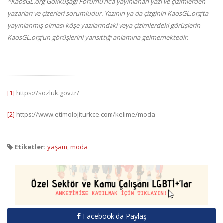
*KaosGL.org Gökkuşağı Forumu’nda yayınlanan yazı ve çizimlerden
yazarları ve çizerleri sorumludur. Yazının ya da çizginin KaosGL.org’ta
yayınlanmış olması köşe yazılarındaki veya çizimlerdeki görüşlerin
KaosGL.org’un görüşlerini yansıttığı anlamına gelmemektedir.
[1]
https://sozluk.gov.tr/
[2]
https://www.etimolojiturkce.com/kelime/moda
Etiketler:
yaşam
,
moda
Facebook'da Paylaş