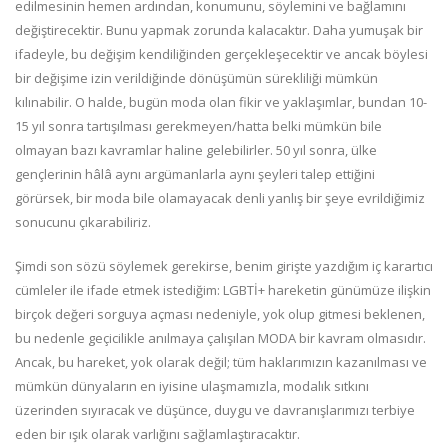
edilmesinin hemen ardından, konumunu, söylemini ve bağlamını
değiştirecektir. Bunu yapmak zorunda kalacaktır. Daha yumuşak bir
ifadeyle, bu değişim kendiliğinden gerçekleşecektir ve ancak böylesi
bir değişime izin verildiğinde dönüşümün sürekliliği mümkün
kılınabilir. O halde, bugün moda olan fikir ve yaklaşımlar, bundan 10-
15 yıl sonra tartışılması gerekmeyen/hatta belki mümkün bile
olmayan bazı kavramlar haline gelebilirler. 50 yıl sonra, ülke
gençlerinin hâlâ aynı argümanlarla aynı şeyleri talep ettiğini
görürsek, bir moda bile olamayacak denli yanlış bir şeye evrildiğimiz
sonucunu çıkarabiliriz.
Şimdi son sözü söylemek gerekirse, benim girişte yazdığım iç karartıcı
cümleler ile ifade etmek istediğim: LGBTİ+ hareketin günümüze ilişkin
birçok değeri sorguya açması nedeniyle, yok olup gitmesi beklenen,
bu nedenle geçicilikle anılmaya çalışılan MODA bir kavram olmasıdır.
Ancak, bu hareket, yok olarak değil; tüm haklarımızın kazanılması ve
mümkün dünyaların en iyisine ulaşmamızla, modalık sıtkını
üzerinden sıyıracak ve düşünce, duygu ve davranışlarımızı terbiye
eden bir ışık olarak varlığını sağlamlaştıracaktır.