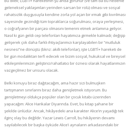
Bu dilek; LGBTİ+ hareketinin şu anda görünür (ve tam da bu nedenle
geleneksel yaklaşımları yerinden sarsan bir rolü) olması ve sosyal
rahatsızlık duygusuyla kendine zorla yol açan bir ırmak gibi kıvrılması
sayesinde gezindiği tüm topraklarca soğurulması, oraya yerleşmesi,
o coğrafyanın bir parçası olmasını temenni etmek anlamına geliyor.
Nasıl ki gün geldi cep telefonları hayatımıza girmekle kalmadı; değişip
gelişerek çok daha farklı ihtiyaçlarımızı karşılayabilen bir “mutluluk
nesnesi”ne dönüştü (bknz: akıllı telefonlar), işte LGBTİ+ hareketi de
bir gün modalıktan terfi edecek ve bizim sosyal, hukuksal ve bireysel
etkileşimlerimizin geliştirici/rahatlatıcı bir öznesi olarak hayatlarımızın
vazgeçilmez bir unsuru olacak.
Belki konuyu biraz dağıtacağım, ama hazır sizi bulmuşken
tartışmanın sınırlarını biraz daha genişletmek istiyorum. Bu
genişletmeyi oldukça popüler olan bir çocuk kitabı üzerinden
yapacağım: Alice Harikalar Diyarında. Evet, bu kitap şahane bir
şekilde ünlüdür. Ancak, hikâyedeki ana karakter Alice’in yaşadığı tek
ilginç olay bu değildir. Yazar Lewis Carroll, bu hikâyenin devamı
sayılabilecek bir başka öyküde Alice’i aynaların arkadasındaki bir