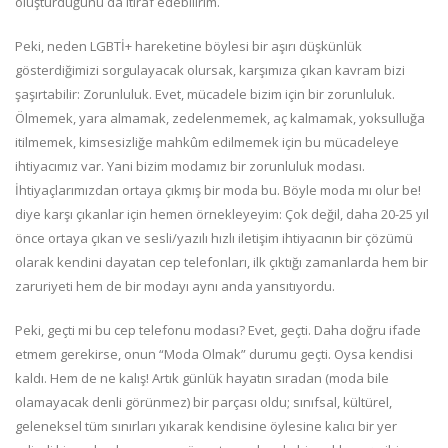
oluşturduğunu da itiraf edebilirim.
Peki, neden LGBTİ+ hareketine böylesi bir aşırı düşkünlük
gösterdiğimizi sorgulayacak olursak, karşımıza çıkan kavram bizi
şaşırtabilir: Zorunluluk. Evet, mücadele bizim için bir zorunluluk.
Ölmemek, yara almamak, zedelenmemek, aç kalmamak, yoksulluğa
itilmemek, kimsesizliğe mahkûm edilmemek için bu mücadeleye
ihtiyacımız var. Yani bizim modamız bir zorunluluk modası.
İhtiyaçlarımızdan ortaya çıkmış bir moda bu. Böyle moda mı olur be!
diye karşı çıkanlar için hemen örnekleyeyim: Çok değil, daha 20-25 yıl
önce ortaya çıkan ve sesli/yazılı hızlı iletişim ihtiyacının bir çözümü
olarak kendini dayatan cep telefonları, ilk çıktığı zamanlarda hem bir
zaruriyeti hem de bir modayı aynı anda yansıtıyordu.
Peki, geçti mi bu cep telefonu modası? Evet, geçti. Daha doğru ifade
etmem gerekirse, onun “Moda Olmak” durumu geçti. Oysa kendisi
kaldı. Hem de ne kalış! Artık günlük hayatın sıradan (moda bile
olamayacak denli görünmez) bir parçası oldu; sınıfsal, kültürel,
geleneksel tüm sınırları yıkarak kendisine öylesine kalıcı bir yer