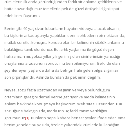
cümlelerin ilk anda göründüğünden farklı bir anlama geldiklerini ve
hatta savunduğumuz temellerle pek de güzel örtüşebildiğini ispat
edebilirim. Buyrunuz:
Benim gibi 40 yaş civarı lubunların hayatını videoya alacak olsanız,
bu kişilerin arkadaşlarıyla yaptıkları derin sohbetlerin bir noktasında,
mutlak suretle, konuşma konusu olan bir kelimenin sözlük anlamına
bakıldığına tanık olurdunuz. Bu, artık yaşlanma ile güçsüzleşen
hafızamızın mı, yoksa yıllar yılı gerilmiş olan sinirlerimizin yansıttığı
onaylanma arzusunun sonucu mu ben bilemiyorum. Belki de olan
şey, ilerleyen yaşlarda daha da belirgin hale gelen bilgisizliğimizin
son çırpınışlarıdır. Aslında bundan da pek emin değilim.
Neyse, sözü fazla uzatmadan yaşımın ve/veya bulunduğum
ortamların gereğini derhal yerine getiriyor ve moda kelimesinin
anlamı hakkında konuşmaya başlıyorum. Web sitesi üzerinden TDK
sözlüğüne baktığınızda, moda için üç farklı tanım verildiğini
görürsünüz
[1]
. Bunların hepsi kabaca benzer şeyleri ifade eder. Ama
benim genelde bu yazıda, özelde yukarıdaki cümlede kullandığım