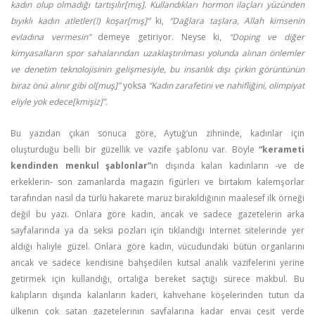
kadın olup olmadığı tartışılır[mış]. Kullandıkları hormon ilaçları yüzünden
bıyıklı kadın atletler(!) koşar[mış]”
ki,
“Dağlara taşlara, Allah kimsenin
evladına vermesin”
demeye getiriyor. Neyse ki,
“Doping ve diğer
kimyasalların spor sahalarından uzaklaştırılması yolunda alınan önlemler
ve denetim teknolojisinin gelişmesiyle, bu insanlık dışı çirkin görüntünün
biraz önü alınır gibi ol[
muş
]”
yoksa
“Kadın zarafetini ve nahifliğini, olimpiyat
eliyle yok edece[kmişiz]”.
Bu yazıdan çıkan sonuca göre, Aytuğ’un zihninde, kadınlar için
oluşturduğu belli bir güzellik ve vazife şablonu var. Böyle
“kerameti
kendinden menkul şablonlar”
ın dışında kalan kadınların -ve de
erkeklerin- son zamanlarda magazin figürleri ve birtakım kalemşorlar
tarafından nasıl da türlü hakarete maruz bırakıldığının maalesef ilk örneği
değil bu yazı. Onlara göre kadın, ancak ve sadece gazetelerin arka
sayfalarında ya da seksi pozları için tıklandığı Internet sitelerinde yer
aldığı haliyle güzel. Onlara göre kadın, vücudundaki bütün organlarını
ancak ve sadece kendisine bahşedilen kutsal analık vazifelerini yerine
getirmek için kullandığı, ortalığa bereket saçtığı sürece makbul. Bu
kalıpların dışında kalanların kaderi, kahvehane köşelerinden tutun da
ülkenin çok satan gazetelerinin sayfalarına kadar envai çeşit yerde