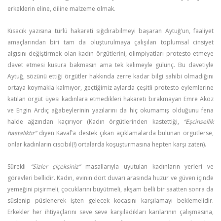
erkeklerin eline, diline malzeme olmak.
Kısacık yazısına türlü hakareti sığdırabilmeyi başaran Aytuğ’un, faaliyet
amaçlarından biri tam da oluşturulmaya çalışılan toplumsal cinsiyet
algısını değiştirmek olan kadın örgütlerini, olimpiyatları protesto etmeye
davet etmesi kusura bakmasın ama tek kelimeyle gülünç. Bu davetiyle
Aytuğ, sözünü ettiği örgütler hakkında zerre kadar bilgi sahibi olmadığını
ortaya koymakla kalmıyor, geçtiğimiz aylarda çeşitli protesto eylemlerine
katılan örgüt üyesi kadınlara etmedikleri hakareti bırakmayan Emre Aköz
ve Engin Ardıç ağabeylerinin yazılarını da hiç okumamış olduğunu fena
halde ağzından kaçırıyor (Kadın örgütlerinden kastettiği,
“Eşcinsellik
hastalıktır”
diyen Kavaf’a destek çıkan açıklamalarda bulunan örgütlerse,
onlar kadınların cıscıbıl(!) ortalarda koşuşturmasına hepten karşı zaten).
Sürekli
“Sizler çiçeksiniz”
masallarıyla uyutulan kadınların yerleri ve
görevleri bellidir. Kadın, evinin dört duvarı arasında huzur ve güven içinde
yemeğini pişirmeli, çocuklarını büyütmeli, akşam belli bir saatten sonra da
süslenip püslenerek işten gelecek kocasını karşılamayı beklemelidir.
Erkekler her ihtiyaçlarını seve seve karşıladıkları karılarının çalışmasına,