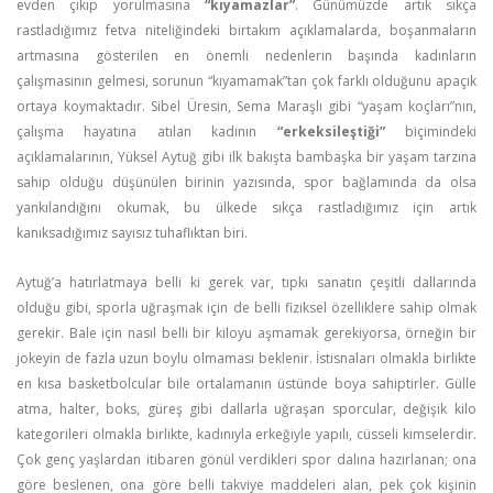
evden çıkıp yorulmasına
“kıyamazlar”
. Günümüzde artık sıkça
rastladığımız fetva niteliğindeki birtakım açıklamalarda, boşanmaların
artmasına gösterilen en önemli nedenlerin başında kadınların
çalışmasının gelmesi, sorunun “kıyamamak”tan çok farklı olduğunu apaçık
ortaya koymaktadır. Sibel Üresin, Sema Maraşlı gibi “yaşam koçları”nın,
çalışma hayatına atılan kadının
“erkeksileştiği”
biçimindeki
açıklamalarının, Yüksel Aytuğ gibi ilk bakışta bambaşka bir yaşam tarzına
sahip olduğu düşünülen birinin yazısında, spor bağlamında da olsa
yankılandığını okumak, bu ülkede sıkça rastladığımız için artık
kanıksadığımız sayısız tuhaflıktan biri.
Aytuğ’a hatırlatmaya belli ki gerek var, tıpkı sanatın çeşitli dallarında
olduğu gibi, sporla uğraşmak için de belli fiziksel özelliklere sahip olmak
gerekir. Bale için nasıl belli bir kiloyu aşmamak gerekiyorsa, örneğin bir
jokeyin de fazla uzun boylu olmaması beklenir. İstisnaları olmakla birlikte
en kısa basketbolcular bile ortalamanın üstünde boya sahiptirler. Gülle
atma, halter, boks, güreş gibi dallarla uğraşan sporcular, değişik kilo
kategorileri olmakla birlikte, kadınıyla erkeğiyle yapılı, cüsseli kimselerdir.
Çok genç yaşlardan itibaren gönül verdikleri spor dalına hazırlanan; ona
göre beslenen, ona göre belli takviye maddeleri alan, pek çok kişinin