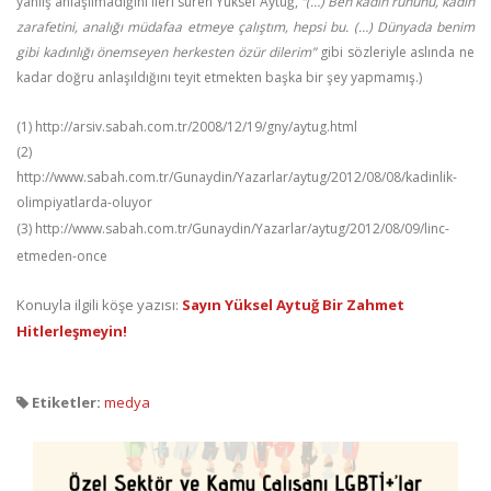
yanlış anlaşılmadığını ileri süren Yüksel Aytuğ,
“(…)
Ben kadın ruhunu, kadın
zarafetini, analığı müdafaa etmeye çalıştım, hepsi bu. (…) Dünyada benim
gibi kadınlığı önemseyen herkesten özür dilerim”
gibi sözleriyle aslında ne
kadar doğru anlaşıldığını teyit etmekten başka bir şey yapmamış.)
(1) http://arsiv.sabah.com.tr/2008/12/19/gny/aytug.html
(2)
http://www.sabah.com.tr/Gunaydin/Yazarlar/aytug/2012/08/08/kadinlik-
olimpiyatlarda-oluyor
(3) http://www.sabah.com.tr/Gunaydin/Yazarlar/aytug/2012/08/09/linc-
etmeden-once
Konuyla ilgili köşe yazısı:
Sayın Yüksel Aytuğ Bir Zahmet
Hitlerleşmeyin!
Etiketler:
medya