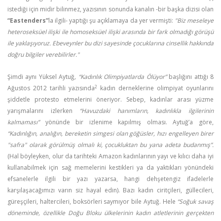
istediği için midir bilinmez, yazısının sonunda kanalın -bir başka dizisi olan
“Eastenders”
la ilgili- yaptığı şu açıklamaya da yer vermişti:
"Biz meseleye
heteroseksüel ilişki ile homoseksüel ilişki arasında bir fark olmadığı görüşü
ile yaklaşıyoruz. Ebeveynler bu dizi sayesinde çocuklarına cinsellik hakkında
doğru bilgiler verebilirler."
Şimdi aynı Yüksel Aytuğ
, “
Kadınlık Olimpiyatlarda Ölüyor
”
başlığını attığı 8
2
Ağustos 2012 tarihli yazısında
kadın derneklerine olimpiyat oyunlarını
şiddetle protesto etmelerini öneriyor. Sebep, kadınlar arası yüzme
yarışmalarını izlerken
“Havuzdaki hanımların, kadınlıkla ilgilerinin
kalmaması”
yönünde bir izlenime kapılmış olması. Aytuğ’a göre,
“
Kadınlığın, analığın, bereketin simgesi olan göğüsler, hızı engelleyen birer
"safra" olarak görülmüş olmalı ki, çocukluktan bu yana adeta budanmış”.
(
Hal böyleyken, olur da tarihteki Amazon kadınlarının yayı ve kılıcı daha iyi
kullanabilmek için sağ memelerini kestikleri ya da yaktıkları yönündeki
efsanelerle ilgili bir yazı yazarsa, hangi dehşetengiz ifadelerle
karşılaşacağımızı varın siz hayal edin
). B
azı kadın ciritçileri, güllecileri,
güreşçileri, haltercileri, boksörleri saymıyor bile Aytuğ. Hele
“Soğuk savaş
döneminde, özellikle Doğu Bloku ülkelerinin kadın atletlerinin gerçekten