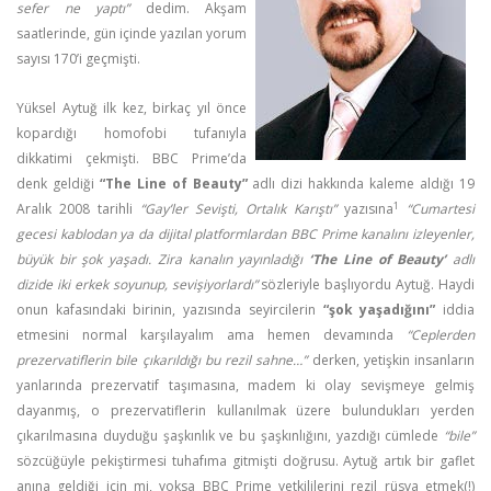
sefer ne yaptı”
dedim. Akşam
saatlerinde, gün içinde yazılan yorum
sayısı 170’i geçmişti.
Yüksel Aytuğ ilk kez, birkaç yıl önce
kopardığı homofobi tufanıyla
dikkatimi çekmişti. BBC Prime’da
denk geldiği
“The Line of Beauty”
adlı dizi hakkında kaleme aldığı 19
1
Aralık 2008 tarihli
“
Gay’ler Sevişti, Ortalık Karıştı
”
yazısına
“
Cumartesi
gecesi kablodan ya da dijital platformlardan BBC Prime kanalını izleyenler,
büyük bir şok yaşadı. Zira kanalın yayınladığı
‘The Line of Beauty’
adlı
dizide iki erkek soyunup, sevişiyorlardı
”
sözleriyle başlıyordu Aytuğ. Haydi
onun kafasındaki birinin, yazısında seyircilerin
“şok yaşadığını”
iddia
etmesini normal karşılayalım ama hemen devamında
“
Ceplerden
prezervatiflerin bile çıkarıldığı bu rezil sahne…
”
derken, yetişkin insanların
yanlarında prezervatif taşımasına, madem ki olay sevişmeye gelmiş
dayanmış, o prezervatiflerin kullanılmak üzere bulundukları yerden
çıkarılmasına duyduğu şaşkınlık ve bu şaşkınlığını, yazdığı cümlede
“bile”
sözcüğüyle pekiştirmesi tuhafıma gitmişti doğrusu. Aytuğ artık bir gaflet
anına geldiği için mi, yoksa BBC Prime yetkililerini rezil rüsva etmek(!)