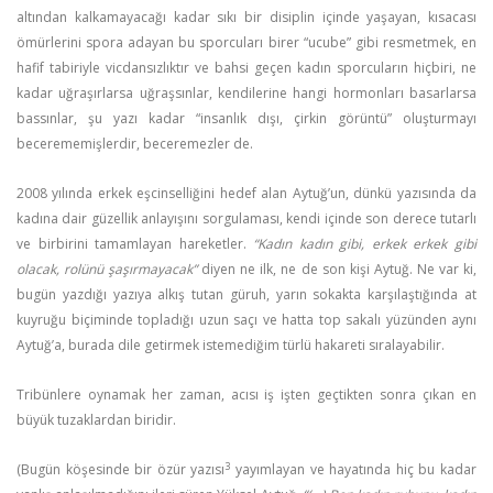
altından kalkamayacağı kadar sıkı bir disiplin içinde yaşayan, kısacası
ömürlerini spora adayan bu sporcuları birer “ucube” gibi resmetmek, en
hafif tabiriyle vicdansızlıktır ve bahsi geçen kadın sporcuların hiçbiri, ne
kadar uğraşırlarsa uğraşsınlar, kendilerine hangi hormonları basarlarsa
bassınlar, şu yazı kadar
“insanlık dışı, çirkin görüntü
” oluşturmayı
becerememişlerdir, beceremezler de.
2008 yılında erkek eşcinselliğini hedef alan Aytuğ’un, dünkü yazısında da
kadına dair güzellik anlayışını sorgulaması, kendi içinde son derece tutarlı
ve birbirini tamamlayan hareketler.
“Kadın kadın gibi, erkek erkek gibi
olacak, rolünü şaşırmayacak”
diyen ne ilk, ne de son kişi Aytuğ. Ne var ki,
bugün yazdığı yazıya alkış tutan güruh, yarın sokakta karşılaştığında at
kuyruğu biçiminde topladığı uzun saçı ve hatta top sakalı yüzünden aynı
Aytuğ’a, burada dile getirmek istemediğim türlü hakareti sıralayabilir.
Tribünlere oynamak her zaman, acısı iş işten geçtikten sonra çıkan en
büyük tuzaklardan biridir.
3
(Bugün köşesinde bir özür yazısı
yayımlayan ve hayatında hiç bu kadar