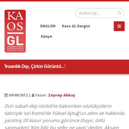
ENGLISH
Kaos GL Dergisi
Künye
‘İnsanlık Dışı, Çirkin Görüntü…’
09/08/2012 |
Yazar:
Zeynep Akkuş
Dün sabah ekşi sözlük’te bakınırken sözlükçülerin
tabiriyle ‘sol frame’de Yüksel Aytuğ’un adını ve hakkında
yazılmış 20 küsur yorumu görünce (hayır, öldü
sanmadım) ‘Kim bilir bu sefer ne yaptı’ dedim. Akşam