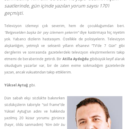
saatlerinde, gün içinde yazılan yorum sayısı 170’i
geçmişti.
Televizyon izlemeyi çok severim, hem de çocukluğumdan beri.
“Belgeselden başka bir şey izlemem şekerim”
diye kastırmaya hiç niyetim
yok. Yabancı dizilerin hastasıyım. Özellikle de polisiyelerin. Televizyon
alışkanlığım, yetmişli ve seksenli yılların efsanevi “TV’de 7 Gün” gibi
dergilerini ve sonrasında gazetelerdeki televizyon eleştirmenlerini takip
etmemi de beraberinde getirdi. Bir
Atilla Aydoğdu
gibibüyük keyif alarak
okuduğum yazarlar var, bir de zaten evime sokmadığım gazetelerde
yazan, ancak vukuatından takip ettiklerim.
Yüksel Aytuğ
gibi.
Dün sabah ekşi sözlük’te bakınırken
sözlükçülerin tabiriyle “sol frame”de
Yüksel Aytuğ’un adını ve hakkında
yazılmış 20 küsur yorumu görünce
(hayır, öldü sanmadım)
“Kim bilir bu