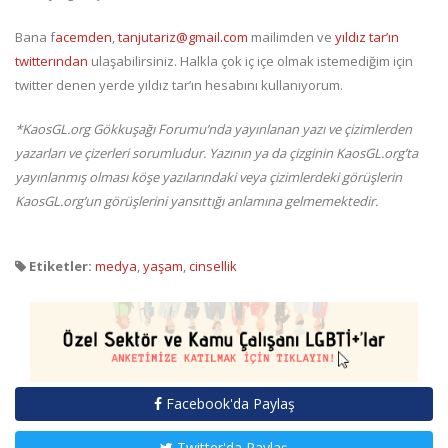
Bana f
acemden
,
tanjutariz@gmail.com
mailimden ve
yıldız tar’ın
twitterından
ulaşabilirsiniz. Halkla çok iç içe olmak istemediğim için
twitter denen yerde yıldız tar’ın hesabını kullanıyorum.
*KaosGL.org Gökkuşağı Forumu’nda yayınlanan yazı ve çizimlerden
yazarları ve çizerleri sorumludur. Yazının ya da çizginin KaosGL.org’ta
yayınlanmış olması köşe yazılarındaki veya çizimlerdeki görüşlerin
KaosGL.org’un görüşlerini yansıttığı anlamına gelmemektedir.
Etiketler:
medya
,
yaşam
,
cinsellik
Facebook'da Paylaş
Twitter'da Paylaş