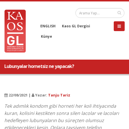
ENGLISH
Kaos GL Dergisi
Künye
Lubunyalar hornetsiz ne yapacak?
22/08/2021 |
Yazar:
Tanju Tariz
Tek adımlık kondom gibi horneti her koli ihtiyacında
kuran, kolisini kestikten sonra silen lacolar ve lacoları
hedefleyen lubunyaların bu süreçten olumsuz
etkilenecekleri kesin. Onlara tavsiyem telefon