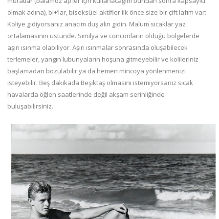
muratlar (balamoz ap’ler için kullanacağım bundan sonra kapsayıcı
olmak adına), bi+’lar, biseksüel aktifler ilk önce size bir çift lafım var:
Koliye gidiyorsanız anacım duş alın gidin. Malum sıcaklar yaz
ortalamasının üstünde. Similya ve conconların olduğu bölgelerde
aşırı ısınma olabiliyor. Aşırı ısınmalar sonrasında oluşabilecek
terlemeler, yangın lubunyaların hoşuna gitmeyebilir ve kolileriniz
başlamadan bozulabilir ya da hemen mincoya yönlenmenizi
isteyebilir. Beş dakikada Beşiktaş olmasını istemiyorsanız sıcak
havalarda öğlen saatlerinde değil akşam serinliğinde
buluşabilirsiniz.