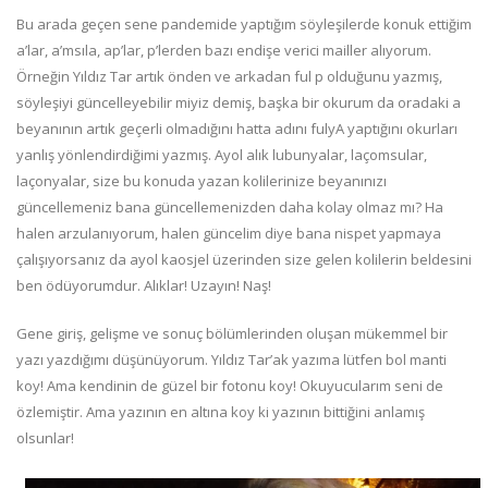
Bu arada geçen sene pandemide yaptığım söyleşilerde konuk ettiğim
a’lar, a’msıla, ap’lar, p’lerden bazı endişe verici mailler alıyorum.
Örneğin Yıldız Tar artık önden ve arkadan ful p olduğunu yazmış,
söyleşiyi güncelleyebilir miyiz demiş, başka bir okurum da oradaki a
beyanının artık geçerli olmadığını hatta adını fulyA yaptığını okurları
yanlış yönlendirdiğimi yazmış. Ayol alık lubunyalar, laçomsular,
laçonyalar, size bu konuda yazan kolilerinize beyanınızı
güncellemeniz bana güncellemenizden daha kolay olmaz mı? Ha
halen arzulanıyorum, halen güncelim diye bana nispet yapmaya
çalışıyorsanız da ayol kaosjel üzerinden size gelen kolilerin beldesini
ben ödüyorumdur. Alıklar! Uzayın! Naş!
Gene giriş, gelişme ve sonuç bölümlerinden oluşan mükemmel bir
yazı yazdığımı düşünüyorum. Yıldız Tar’ak yazıma lütfen bol manti
koy! Ama kendinin de güzel bir fotonu koy! Okuyucularım seni de
özlemiştir. Ama yazının en altına koy ki yazının bittiğini anlamış
olsunlar!