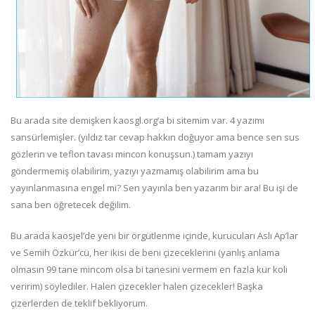
Bu arada site demişken kaosgl.org’a bi sitemim var. 4 yazımı
sansürlemişler. (yıldız tar cevap hakkın doğuyor ama bence sen sus
gözlerin ve teflon tavası mincon konuşsun.) tamam yazıyı
göndermemiş olabilirim, yazıyı yazmamış olabilirim ama bu
yayınlanmasına engel mi? Sen yayınla ben yazarım bir ara! Bu işi de
sana ben öğretecek değilim.
Bu arada kaosjel’de yeni bir örgütlenme içinde, kurucuları Aslı Ap’lar
ve Semih Özkür’cü, her ikisi de beni çizeceklerini (yanlış anlama
olmasın 99 tane mincom olsa bi tanesini vermem en fazla kür koli
veririm) söylediler. Halen çizecekler halen çizecekler! Başka
çizerlerden de teklif bekliyorum.