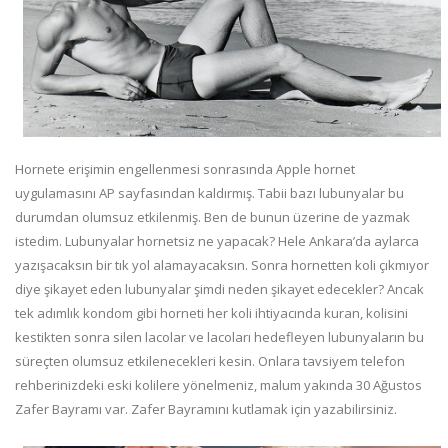
Hornete erişimin engellenmesi sonrasında Apple hornet
uygulamasını AP sayfasından kaldırmış. Tabii bazı lubunyalar bu
durumdan olumsuz etkilenmiş. Ben de bunun üzerine de yazmak
istedim. Lubunyalar hornetsiz ne yapacak? Hele Ankara’da aylarca
yazışacaksın bir tık yol alamayacaksın. Sonra hornetten koli çıkmıyor
diye şikayet eden lubunyalar şimdi neden şikayet edecekler? Ancak
tek adımlık kondom gibi horneti her koli ihtiyacında kuran, kolisini
kestikten sonra silen lacolar ve lacoları hedefleyen lubunyaların bu
süreçten olumsuz etkilenecekleri kesin. Onlara tavsiyem telefon
rehberinizdeki eski kolilere yönelmeniz, malum yakında 30 Ağustos
Zafer Bayramı var. Zafer Bayramını kutlamak için yazabilirsiniz.