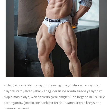
Kızlar (laçoları ilgilendirmiyor bu yazdığım o yüzden kızlar diyorum)
biliyorsunuz yalvar yakar kaosgl dergisine arada sırada yazıyorum.
Ayıp olmasın diye, web sitelerini yenilemişler. Ben beğendim. Eskisi iç
karartıyordu. Şimdiki site sanki bir ferah, insanın sitenin karşısında
soyunası geliyor!