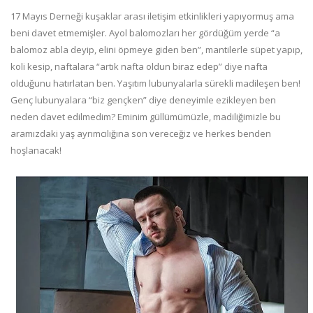
17 Mayıs Derneği kuşaklar arası iletişim etkinlikleri yapıyormuş ama
beni davet etmemişler. Ayol balomozları her gördüğüm yerde “a
balomoz abla deyip, elini öpmeye giden ben”, mantilerle süpet yapıp,
koli kesip, naftalara “artık nafta oldun biraz edep” diye nafta
olduğunu hatırlatan ben. Yaşıtım lubunyalarla sürekli madileşen ben!
Genç lubunyalara “biz gençken” diye deneyimle ezikleyen ben
neden davet edilmedim? Eminim güllümümüzle, madiliğimizle bu
aramızdaki yaş ayrımcılığına son vereceğiz ve herkes benden
hoşlanacak!