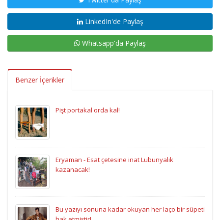
LinkedIn'de Paylaş
Whatsapp'da Paylaş
Benzer İçerikler
Pişt portakal orda kal!
Eryaman - Esat çetesine inat Lubunyalık
kazanacak!
Bu yazıyı sonuna kadar okuyan her laço bir süpeti
hak etmiştir!